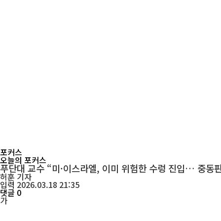
포커스
오늘의 포커스
푸단대 교수 “미·이스라엘, 이미 위험한 수렁 진입… 중동판
허훈
기자
입력 2026.03.18 21:35
댓글 0
가