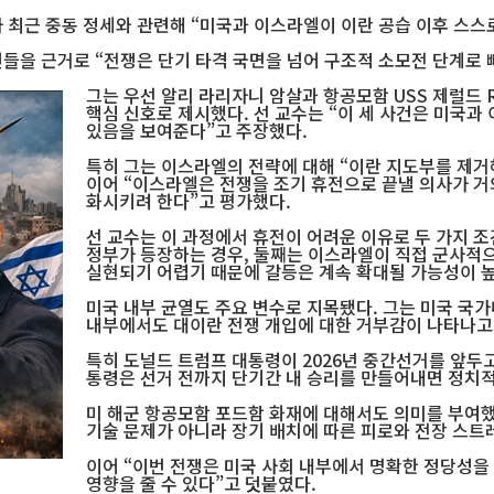
 최근 중동 정세와 관련해 “미국과 이스라엘이 이란 공습 이후 스스
사건들을 근거로 “전쟁은 단기 타격 국면을 넘어 구조적 소모전 단계로
그는 우선 알리 라리자니 암살과 항공모함 USS 제럴드 R
핵심 신호로 제시했다. 선 교수는 “이 세 사건은 미국
있음을 보여준다”고 주장했다.
특히 그는 이스라엘의 전략에 대해 “이란 지도부를 제거
이어 “이스라엘은 전쟁을 조기 휴전으로 끝낼 의사가 거
화시키려 한다”고 평가했다.
선 교수는 이 과정에서 휴전이 어려운 이유로 두 가지 
정부가 등장하는 경우, 둘째는 이스라엘이 직접 군사적으
실현되기 어렵기 때문에 갈등은 계속 확대될 가능성이 높
미국 내부 균열도 주요 변수로 지목됐다. 그는 미국 국
내부에서도 대이란 전쟁 개입에 대한 거부감이 나타나고
특히 도널드 트럼프 대통령이 2026년 중간선거를 앞두고
통령은 선거 전까지 단기간 내 승리를 만들어내면 정치적
미 해군 항공모함 포드함 화재에 대해서도 의미를 부여했다
기술 문제가 아니라 장기 배치에 따른 피로와 전장 스트
이어 “이번 전쟁은 미국 사회 내부에서 명확한 정당성을
영향을 줄 수 있다”고 덧붙였다.