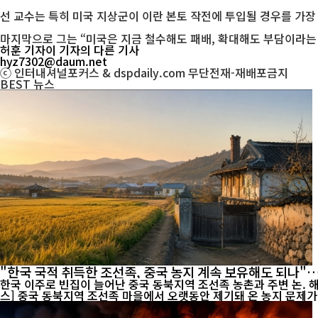
선 교수는 특히 미국 지상군이 이란 본토 작전에 투입될 경우를 가장
마지막으로 그는 “미국은 지금 철수해도 패배, 확대해도 부담이라는 
허훈 기자
이 기자의 다른 기사
hyz7302@daum.net
ⓒ 인터내셔널포커스 & dspdaily.com 무단전재-재배포금지
BEST
뉴스
"한국 국적 취득한 조선족, 중국 농지 계속 보유해도 되나
한국 이주로 빈집이 늘어난 중국 동북지역 조선족 농촌과 주변 논. 해외 
스] 중국 동북지역 조선족 마을에서 오랫동안 제기돼 온 농지 문제가 