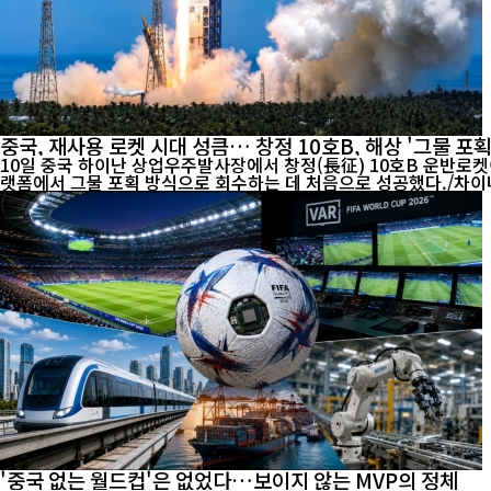
중국, 재사용 로켓 시대 성큼… 창정 10호B, 해상 '그물 포획
10일 중국 하이난 상업우주발사장에서 창정(長征) 10호B 운반로켓
'중국 없는 월드컵'은 없었다…보이지 않는 MVP의 정체