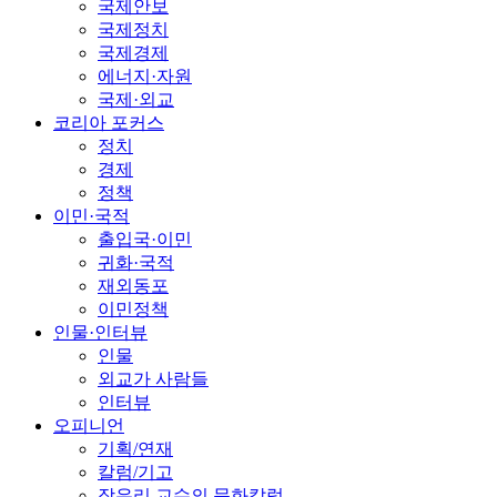
국제안보
국제정치
국제경제
에너지·자원
국제·외교
코리아 포커스
정치
경제
정책
이민·국적
출입국·이민
귀화·국적
재외동포
이민정책
인물·인터뷰
인물
외교가 사람들
인터뷰
오피니언
기획/연재
칼럼/기고
장유리 교수의 문화칼럼