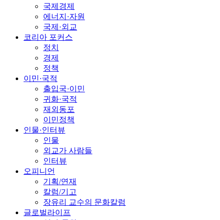
국제경제
에너지·자원
국제·외교
코리아 포커스
정치
경제
정책
이민·국적
출입국·이민
귀화·국적
재외동포
이민정책
인물·인터뷰
인물
외교가 사람들
인터뷰
오피니언
기획/연재
칼럼/기고
장유리 교수의 문화칼럼
글로벌라이프