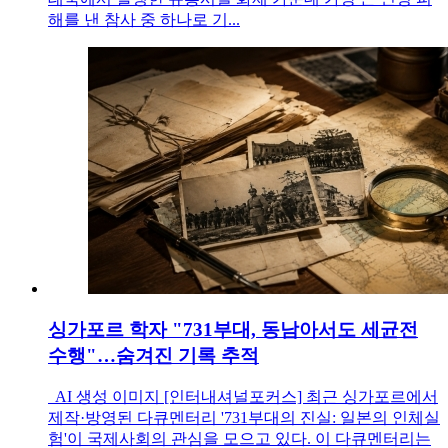
해를 낸 참사 중 하나로 기...
싱가포르 학자 "731부대, 동남아서도 세균전
수행"…숨겨진 기록 추적
AI 생성 이미지 [인터내셔널포커스] 최근 싱가포르에서
제작·방영된 다큐멘터리 '731부대의 진실: 일본의 인체실
험'이 국제사회의 관심을 모으고 있다. 이 다큐멘터리는