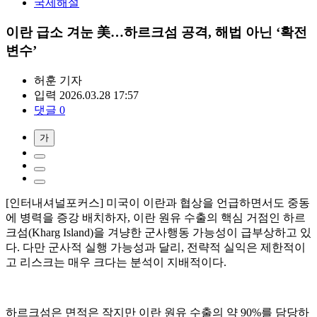
국제해설
이란 급소 겨눈 美…하르크섬 공격, 해법 아닌 ‘확전
변수’
허훈
기자
입력 2026.03.28 17:57
댓글 0
가
[인터내셔널포커스] 미국이 이란과 협상을 언급하면서도 중동
에 병력을 증강 배치하자, 이란 원유 수출의 핵심 거점인 하르
크섬(Kharg Island)을 겨냥한 군사행동 가능성이 급부상하고 있
다. 다만 군사적 실행 가능성과 달리, 전략적 실익은 제한적이
고 리스크는 매우 크다는 분석이 지배적이다.
하르크섬은 면적은 작지만 이란 원유 수출의 약 90%를 담당하