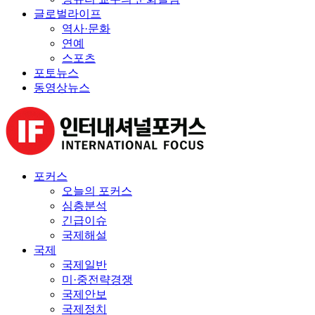
글로벌라이프
역사·문화
연예
스포츠
포토뉴스
동영상뉴스
포커스
오늘의 포커스
심층분석
긴급이슈
국제해설
국제
국제일반
미·중전략경쟁
국제안보
국제정치