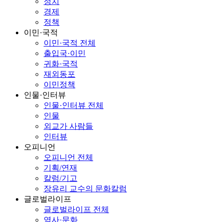
정치
경제
정책
이민·국적
이민·국적 전체
출입국·이민
귀화·국적
재외동포
이민정책
인물·인터뷰
인물·인터뷰 전체
인물
외교가 사람들
인터뷰
오피니언
오피니언 전체
기획/연재
칼럼/기고
장유리 교수의 문화칼럼
글로벌라이프
글로벌라이프 전체
역사·문화