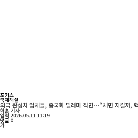
포커스
국제해설
외국 완성차 업체들, 중국화 딜레마 직면…“체면 지킬까, 
허훈
기자
입력 2026.05.11 11:19
댓글 0
가