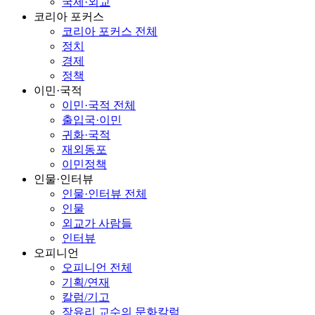
국제·외교
코리아 포커스
코리아 포커스 전체
정치
경제
정책
이민·국적
이민·국적 전체
출입국·이민
귀화·국적
재외동포
이민정책
인물·인터뷰
인물·인터뷰 전체
인물
외교가 사람들
인터뷰
오피니언
오피니언 전체
기획/연재
칼럼/기고
장유리 교수의 문화칼럼