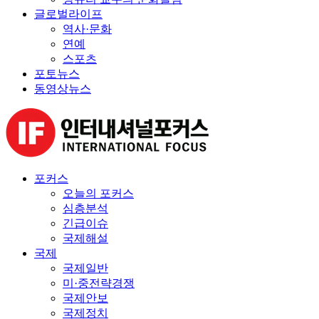
글로벌라이프
역사·문화
연예
스포츠
포토뉴스
동영상뉴스
포커스
오늘의 포커스
심층분석
긴급이슈
국제해설
국제
국제일반
미·중전략경쟁
국제안보
국제정치