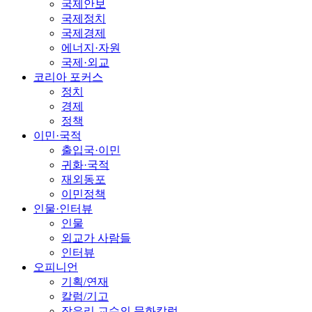
국제안보
국제정치
국제경제
에너지·자원
국제·외교
코리아 포커스
정치
경제
정책
이민·국적
출입국·이민
귀화·국적
재외동포
이민정책
인물·인터뷰
인물
외교가 사람들
인터뷰
오피니언
기획/연재
칼럼/기고
장유리 교수의 문화칼럼