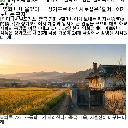
"영화 내내 울었다"…싱가포르 관객 사로잡은 '할머니에게
보내는 편지'
[인터내셔널포커스] 중국 영화 <할머니에게 보내는 편지>(给阿嬷
的情书)가 싱가포르에서 개봉과 동시에 큰 관심을 모으며 해외 화교
사회의 공감을 이끌어내고 있다. 18일 현지 영화업계에 따르면 이
작품은 싱가포르 내 26개 극장 가운데 24개 극장에서 상영을 시작했
다. 개...