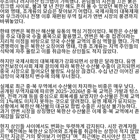
수조마다 러시아산 킹크랩이 가득했다. 손님들의 시선을 끄는 붉은
킹크랩 사이로, 불과 몇 년 전만 해도 흔히 볼 수 있었던 북한산 오징
어와 명태, 조개류의 모습은 찾아보기 어렵다. 국제사회의 대북제재
와 우크라이나 전쟁 이후 재편된 무역 질서가 연변 시장의 풍경까지
바꿔놓았다.
한때 연변은 북한산 해산물 유통의 핵심 거점이었다. 북한은 수산물
을 주요 대중국 수출 품목으로 활용했고, 연변은 북·중 접경이라는
지리적 이점을 바탕으로 양국 수산물 교역의 중심 역할을 했다. 가격
경쟁력이 높은 북한산 오징어와 명태, 각종 조개류는 지역 주민들의
식탁에 자주 올랐고 이를 취급하는 상인들도 적지 않았다.
하지만 국제사회의 대북제재가 강화되면서 상황은 달라졌다. 유엔
안전보장이사회 제재 결의에 따라 북한산 수산물 수출이 금지되면서
중국 시장으로 들어오던 물량도 사실상 끊겼다. 수십 년간 이어진 공
급망이 국제정치 변수에 의해 무너졌다.
실제로 최근 중·북 무역에서 수산물이 차지하는 비중은 매우 낮다.
공개된 무역자료에 따르면 2025~2026년 중·북 교역은 가발과 텅스
텐, 전력 거래 등을 중심으로 회복세를 보였지만 수산물은 전체 교역
의 1%에도 미치지 못하는 것으로 알려졌다. 유엔 제재가 유지되는
상황에서 북한산 해산물의 대규모 합법 수출은 사실상 불가능하다.
과거 연변 시장을 상징했던 북한산 수산물은 이제 중·북 교역에서 존
재감을 잃었다.
현지 상인들 사이에서도 변화는 뚜렷하게 감지된다. 시장 관계자들
은 "예전에는 북한산 오징어와 조개류를 취급하는 상점이 적지 않았
지만 지금은 거의 찾아보기 어렵다"며 "최근에는 러시아산 킹크랩