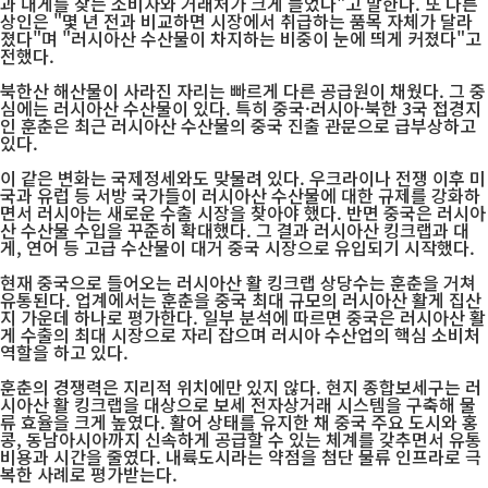
과 대게를 찾는 소비자와 거래처가 크게 늘었다"고 말한다. 또 다른
상인은 "몇 년 전과 비교하면 시장에서 취급하는 품목 자체가 달라
졌다"며 "러시아산 수산물이 차지하는 비중이 눈에 띄게 커졌다"고
전했다.
북한산 해산물이 사라진 자리는 빠르게 다른 공급원이 채웠다. 그 중
심에는 러시아산 수산물이 있다. 특히 중국·러시아·북한 3국 접경지
인 훈춘은 최근 러시아산 수산물의 중국 진출 관문으로 급부상하고
있다.
이 같은 변화는 국제정세와도 맞물려 있다. 우크라이나 전쟁 이후 미
국과 유럽 등 서방 국가들이 러시아산 수산물에 대한 규제를 강화하
면서 러시아는 새로운 수출 시장을 찾아야 했다. 반면 중국은 러시아
산 수산물 수입을 꾸준히 확대했다. 그 결과 러시아산 킹크랩과 대
게, 연어 등 고급 수산물이 대거 중국 시장으로 유입되기 시작했다.
현재 중국으로 들어오는 러시아산 활 킹크랩 상당수는 훈춘을 거쳐
유통된다. 업계에서는 훈춘을 중국 최대 규모의 러시아산 활게 집산
지 가운데 하나로 평가한다. 일부 분석에 따르면 중국은 러시아산 활
게 수출의 최대 시장으로 자리 잡으며 러시아 수산업의 핵심 소비처
역할을 하고 있다.
훈춘의 경쟁력은 지리적 위치에만 있지 않다. 현지 종합보세구는 러
시아산 활 킹크랩을 대상으로 보세 전자상거래 시스템을 구축해 물
류 효율을 크게 높였다. 활어 상태를 유지한 채 중국 주요 도시와 홍
콩, 동남아시아까지 신속하게 공급할 수 있는 체계를 갖추면서 유통
비용과 시간을 줄였다. 내륙도시라는 약점을 첨단 물류 인프라로 극
복한 사례로 평가받는다.