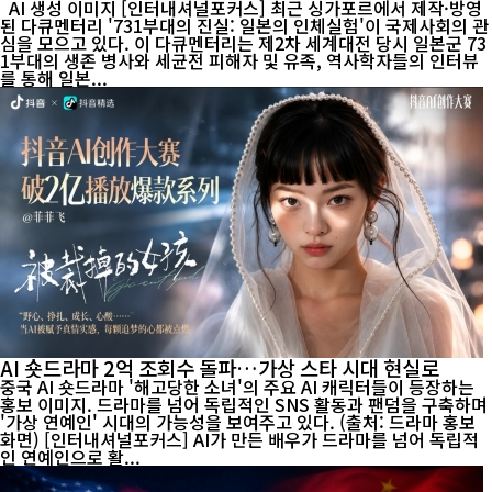
AI 생성 이미지 [인터내셔널포커스] 최근 싱가포르에서 제작·방영
된 다큐멘터리 '731부대의 진실: 일본의 인체실험'이 국제사회의 관
심을 모으고 있다. 이 다큐멘터리는 제2차 세계대전 당시 일본군 73
1부대의 생존 병사와 세균전 피해자 및 유족, 역사학자들의 인터뷰
를 통해 일본...
AI 숏드라마 2억 조회수 돌파…가상 스타 시대 현실로
중국 AI 숏드라마 '해고당한 소녀'의 주요 AI 캐릭터들이 등장하는
홍보 이미지. 드라마를 넘어 독립적인 SNS 활동과 팬덤을 구축하며
'가상 연예인' 시대의 가능성을 보여주고 있다. (출처: 드라마 홍보
화면) [인터내셔널포커스] AI가 만든 배우가 드라마를 넘어 독립적
인 연예인으로 활...