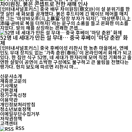
차이원징, 붉은 콘셉트로 전한 새해 인사
[인터내셔널포커스] 중국 배우 차이원징(蔡文静)이 설 분위기를 한
껏 살린 새 화보를 공개했다. 붉은 후드티에 긴 웨이브 헤어를 매치
한 그는 ‘마상바오푸(马上暴富·당장 부자가 되자)’, ‘마상톈푸(马上
添福·곧바로 복을 더하자)’라는 문구의 소품을 들고 온화한 미소를
지었다. 말의 해를 상징하는 경쾌한 콘셉...
52명 네 세대가 만든 설 무대… 중국 후베이 ‘마당 춘완’ 화
제
[인터내셔널포커스] 중국 후베이성 리촨시 한 농촌 마을에서, 연예
인도 무대 장치도 없는 ‘가족 춘완(春晚)’이 온라인에서 화제가 되고
있다. 한 집안 식구 52명, 네 세대가 한자리에 모여 직접 기획하고 출
연한 설맞이 공연이 소박한 구성에도 불구하고 큰 울림을 전했다는
평가다. 현지 보도에 따르면 리촨시 마...
신문사소개
제휴광고문의
기사제보
간편결제
정기구독신청
이용약관
개인정보처리방침
청소년보호정책
이메일무단수집거부
저작권정책
고객센터
RSS