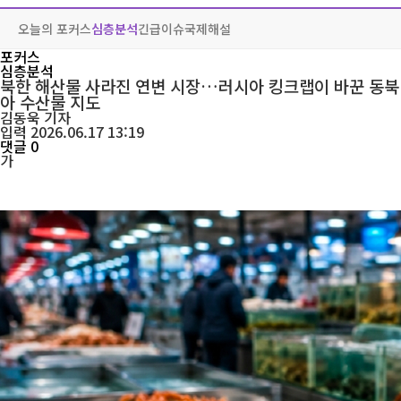
오늘의 포커스
심층분석
긴급이슈
국제해설
포커스
심층분석
북한 해산물 사라진 연변 시장…러시아 킹크랩이 바꾼 동북
아 수산물 지도
김동욱
기자
입력 2026.06.17 13:19
댓글 0
가