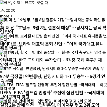
스포츠
more +
英 더 선 "호날두, 8월 8일 결혼식 예정"…당사자는 공식 확
인 없어
네이마르, 브라질 대표팀 은퇴 선언…"이제 국가대표 유니
폼을 벗는다"
연변룽딩, 한국 국민대와 손잡았다…한·중 국제 축구인재
양성 본격화
97분 극장골! 연변룽딩, 난징시티와 1-1 무승부…6경기 연
속 무패
UEFA, FIFA '월드컵 민영화' 추진에 집단 반발…국제대회
보이콧까지 경고
실점 2분 만에 역전…연변룽딩, 메이저우 꺾고 2위 도약