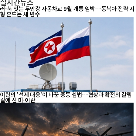
실시간뉴스
러·북 잇는 두만강 자동차교 9월 개통 임박…동북아 전략 지
형 흔드는 새 변수
이란의 '선제 대응'이 바꾼 중동 셈법…협상과 확전의 갈림
길에 선 미·이란