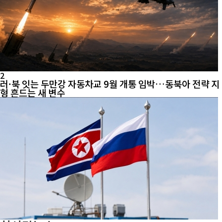
2
러·북 잇는 두만강 자동차교 9월 개통 임박…동북아 전략 지
형 흔드는 새 변수