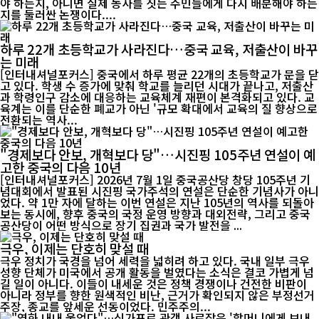
야 하는지, 아니면 실제 농사를 짓는 주민들에게 다시 배분해야 하는
지를 둘러싼 논쟁이다....
하루 22개 초등학교가 사라진다…중국 교육, 저출산이 바꾸
는 미래
[인터내셔널포커스] 중국에서 하루 평균 22개의 초등학교가 문을 닫
고 있다. 학생 수 증가에 맞춰 학교를 늘리던 시대가 끝나고, 저출산
과 학령인구 감소에 대응하는 교육체계 재편이 본격화되고 있다. 교
육계는 이를 단순한 폐교가 아닌 '규모 확대에서 교육의 질 향상으로
전환되는 역사...
"경제보다 안보, 개혁보다 당"…시진핑 105주년 연설이 예
고한 중국의 다음 10년
[인터내셔널포커스] 2026년 7월 1일 중국공산당 창당 105주년 기
념대회에서 발표된 시진핑 국가주석의 연설은 단순한 기념사가 아니
었다. 약 1만 자에 달하는 이번 연설은 지난 105년의 역사를 되돌아
보는 동시에, 향후 중국의 국정 운영 방향과 대외전략, 그리고 중국
공산당이 어떤 방식으로 장기 집권과 국가 발전을 ...
극우, 이제는 단호히 맞설 때
극우 정치가 국경을 넘어 세력을 넓히려 하고 있다. 국내 일부 극우
성향 단체가 미국에서 공개 활동을 벌였다는 소식은 결코 가볍게 넘
길 일이 아니다. 이들이 내세운 것은 정책 경쟁이나 건전한 비판이
아니라 정부를 향한 원색적인 비난, 근거가 확인되지 않은 부정선거
주장, 종교를 앞세운 선동이었다. 민주주의...