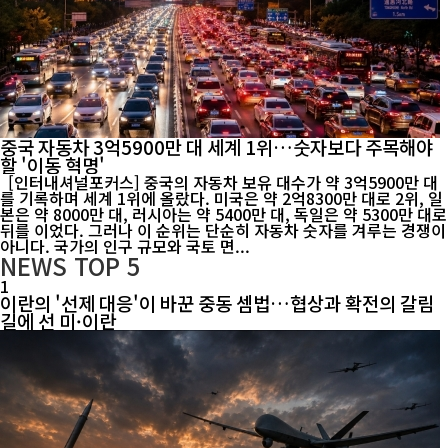
중국 자동차 3억5900만 대 세계 1위…숫자보다 주목해야
할 '이동 혁명'
[인터내셔널포커스] 중국의 자동차 보유 대수가 약 3억5900만 대
를 기록하며 세계 1위에 올랐다. 미국은 약 2억8300만 대로 2위, 일
본은 약 8000만 대, 러시아는 약 5400만 대, 독일은 약 5300만 대로
뒤를 이었다. 그러나 이 순위는 단순히 자동차 숫자를 겨루는 경쟁이
아니다. 국가의 인구 규모와 국토 면...
NEWS
TOP 5
1
이란의 '선제 대응'이 바꾼 중동 셈법…협상과 확전의 갈림
길에 선 미·이란