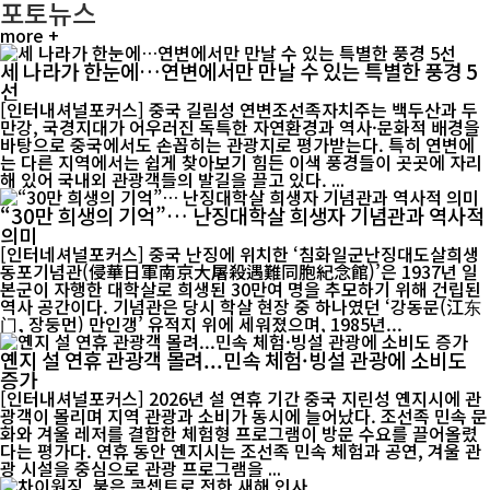
포토뉴스
more +
세 나라가 한눈에…연변에서만 만날 수 있는 특별한 풍경 5
선
[인터내셔널포커스] 중국 길림성 연변조선족자치주는 백두산과 두
만강, 국경지대가 어우러진 독특한 자연환경과 역사·문화적 배경을
바탕으로 중국에서도 손꼽히는 관광지로 평가받는다. 특히 연변에
는 다른 지역에서는 쉽게 찾아보기 힘든 이색 풍경들이 곳곳에 자리
해 있어 국내외 관광객들의 발길을 끌고 있다. ...
“30만 희생의 기억”… 난징대학살 희생자 기념관과 역사적
의미
[인터네셔널포커스] 중국 난징에 위치한 ‘침화일군난징대도살희생
동포기념관(侵華日軍南京大屠殺遇難同胞紀念館)’은 1937년 일
본군이 자행한 대학살로 희생된 30만여 명을 추모하기 위해 건립된
역사 공간이다. 기념관은 당시 학살 현장 중 하나였던 ‘강동문(江东
门, 장둥먼) 만인갱’ 유적지 위에 세워졌으며, 1985년...
옌지 설 연휴 관광객 몰려...민속 체험·빙설 관광에 소비도
증가
[인터내셔널포커스] 2026년 설 연휴 기간 중국 지린성 옌지시에 관
광객이 몰리며 지역 관광과 소비가 동시에 늘어났다. 조선족 민속 문
화와 겨울 레저를 결합한 체험형 프로그램이 방문 수요를 끌어올렸
다는 평가다. 연휴 동안 옌지시는 조선족 민속 체험과 공연, 겨울 관
광 시설을 중심으로 관광 프로그램을 ...