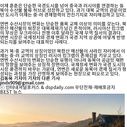
이제 훈춘은 단순한 국경도시를 넘어 중국과 러시아를 연결하는 동
북아 수산물 물류 허브로 성장하고 있다. 과거 대북 교역의 관문이었
던 도시가 이제는 중·러 경제협력의 전진기지로 자리매김하고 있다.
연변 수산시장의 변화는 단순한 품목 교체 이상의 의미를 갖는다. 북
한산 해산물의 퇴장은 대북제재가 남긴 흔적이며, 러시아산 킹크랩
의 부상은 우크라이나 전쟁 이후 달라진 국제 무역 질서의 결과다.
연변 시장은 국제정치와 경제 변화가 국경 지역 상권에 어떻게 반영
되는지를 보여주는 대표적인 사례다.
과거 북·중 교역의 상징이었던 북한산 해산물이 사라진 자리에서 이
제는 중·러 교역의 상징인 러시아 킹크랩이 존재감을 키우고 있다.
연변 수산시장의 변화는 단순한 유행이 아니라 동북아 공급망 재편
의 방향을 보여주는 상징적 장면이다. 국제정세 변화가 국경 도시의
시장 풍경까지 바꾸는 가운데, 연변은 새로운 동북아 경제 질서가 형
성되는 과정을 가장 선명하게 보여주는 현장으로 떠오르고 있다.
김동욱 기자
이 기자의 다른 기사
jindx909@gmail.com
ⓒ 인터내셔널포커스 & dspdaily.com 무단전재-재배포금지
BEST
뉴스