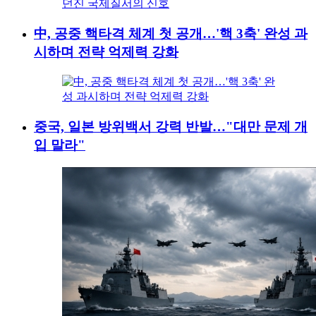
中, 공중 핵타격 체계 첫 공개…'핵 3축' 완성 과
시하며 전략 억제력 강화
중국, 일본 방위백서 강력 반발…"대만 문제 개
입 말라"