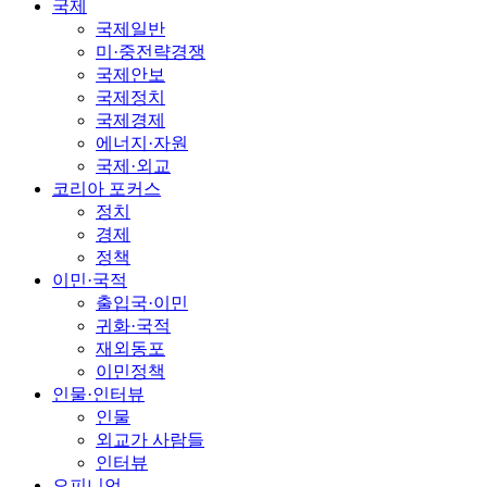
국제
국제일반
미·중전략경쟁
국제안보
국제정치
국제경제
에너지·자원
국제·외교
코리아 포커스
정치
경제
정책
이민·국적
출입국·이민
귀화·국적
재외동포
이민정책
인물·인터뷰
인물
외교가 사람들
인터뷰
오피니언