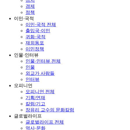
정치
경제
정책
이민·국적
이민·국적 전체
출입국·이민
귀화·국적
재외동포
이민정책
인물·인터뷰
인물·인터뷰 전체
인물
외교가 사람들
인터뷰
오피니언
오피니언 전체
기획/연재
칼럼/기고
장유리 교수의 문화칼럼
글로벌라이프
글로벌라이프 전체
역사·문화