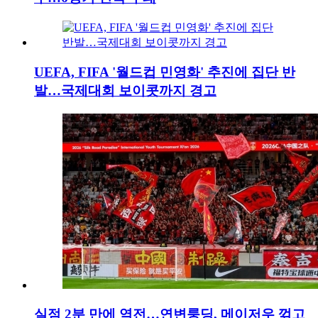
UEFA, FIFA '월드컵 민영화' 추진에 집단 반
발…국제대회 보이콧까지 경고
실점 2분 만에 역전…연변룽딩, 메이저우 꺾고