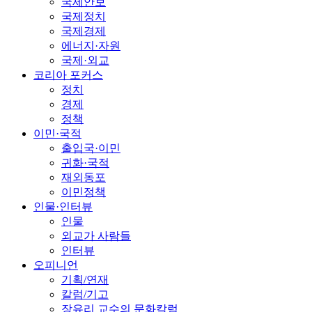
국제안보
국제정치
국제경제
에너지·자원
국제·외교
코리아 포커스
정치
경제
정책
이민·국적
출입국·이민
귀화·국적
재외동포
이민정책
인물·인터뷰
인물
외교가 사람들
인터뷰
오피니언
기획/연재
칼럼/기고
장유리 교수의 문화칼럼