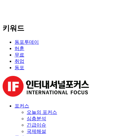
키워드
동포투데이
허훈
무료
취업
동포
포커스
오늘의 포커스
심층분석
긴급이슈
국제해설