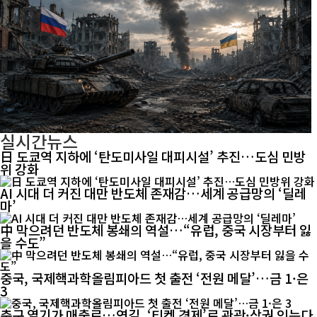
실시간뉴스
日 도쿄역 지하에 ‘탄도미사일 대피시설’ 추진…도심 민방
위 강화
AI 시대 더 커진 대만 반도체 존재감…세계 공급망의 ‘딜레
마’
中 막으려던 반도체 봉쇄의 역설…“유럽, 중국 시장부터 잃
을 수도”
중국, 국제핵과학올림피아드 첫 출전 ‘전원 메달’…금 1·은
3
축구 열기가 매출로…연길, ‘티켓 경제’로 관광·상권 잇는다