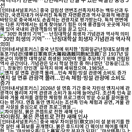
선
[인터내셔널포커스] 중국 길림성 연변조선족자치주는 백두산과 두
만강, 국경지대가 어우러진 독특한 자연환경과 역사·문화적 배경을
바탕으로 중국에서도 손꼽히는 관광지로 평가받는다. 특히 연변에
는 다른 지역에서는 쉽게 찾아보기 힘든 이색 풍경들이 곳곳에 자리
해 있어 국내외 관광객들의 발길을 끌고 있다. ...
“30만 희생의 기억”… 난징대학살 희생자 기념관과 역사적
의미
[인터네셔널포커스] 중국 난징에 위치한 ‘침화일군난징대도살희생
동포기념관(侵華日軍南京大屠殺遇難同胞紀念館)’은 1937년 일
본군이 자행한 대학살로 희생된 30만여 명을 추모하기 위해 건립된
역사 공간이다. 기념관은 당시 학살 현장 중 하나였던 ‘강동문(江东
门, 장둥먼) 만인갱’ 유적지 위에 세워졌으며, 1985년...
옌지 설 연휴 관광객 몰려...민속 체험·빙설 관광에 소비도
증가
[인터내셔널포커스] 2026년 설 연휴 기간 중국 지린성 옌지시에 관
광객이 몰리며 지역 관광과 소비가 동시에 늘어났다. 조선족 민속 문
화와 겨울 레저를 결합한 체험형 프로그램이 방문 수요를 끌어올렸
다는 평가다. 연휴 동안 옌지시는 조선족 민속 체험과 공연, 겨울 관
광 시설을 중심으로 관광 프로그램을 ...
차이원징, 붉은 콘셉트로 전한 새해 인사
[인터내셔널포커스] 중국 배우 차이원징(蔡文静)이 설 분위기를 한
껏 살린 새 화보를 공개했다. 붉은 후드티에 긴 웨이브 헤어를 매치
한 그는 ‘마상바오푸(马上暴富·당장 부자가 되자)’, ‘마상톈푸(马上