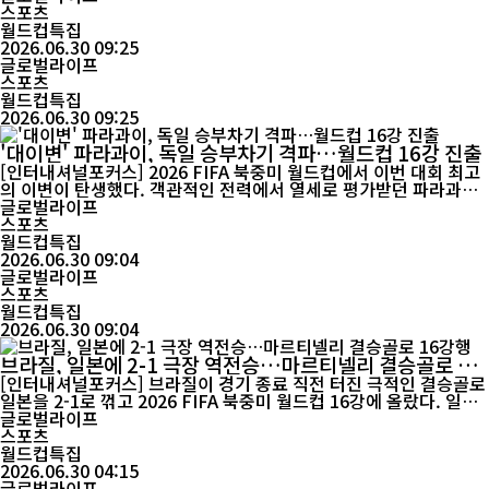
(36)가 성폭행 혐의로 뉴질랜드 경찰의 수사를 받고 있는 것으로 알
스포츠
려지면서 역사적인 도전에 그림자가 드리워졌다. 브라질 매체 글로
월드컵특집
부(Globo)에 따르면 멘데스는 ...
2026.06.30 09:25
글로벌라이프
스포츠
월드컵특집
2026.06.30 09:25
'대이변' 파라과이, 독일 승부차기 격파…월드컵 16강 진출
[인터내셔널포커스] 2026 FIFA 북중미 월드컵에서 이번 대회 최고
의 이변이 탄생했다. 객관적인 전력에서 열세로 평가받던 파라과이
가 독일을 승부차기 끝에 제압하며 극적으로 16강 진출에 성공했다.
글로벌라이프
파라과이는 30일(한국시간) 미국 매사추세츠주 폭스버러 질레트 스
스포츠
타디움에서 열린 월드컵 32강전에서 독일과 연장전까지 1-1로 맞선
월드컵특집
뒤 승부차기에서 4-3으로 승리했다. FIFA 랭킹 41위의 ...
2026.06.30 09:04
글로벌라이프
스포츠
월드컵특집
2026.06.30 09:04
브라질, 일본에 2-1 극장 역전승…마르티넬리 결승골로 16
강행
[인터내셔널포커스] 브라질이 경기 종료 직전 터진 극적인 결승골로
일본을 2-1로 꺾고 2026 FIFA 북중미 월드컵 16강에 올랐다. 일본
은 선제골을 지키기 위해 끝까지 버텼지만 후반 막판 무너지며 아시
글로벌라이프
아 최초 월드컵 3회 연속 16강 진출 도전에 마침표를 찍었다. 브라질
스포츠
은 30일(한국시간) 미국 휴스턴 NRG 스타디움에서 열린 월드컵 32
월드컵특집
강전에서 일본에 역전승을 거뒀다. 6만여 관중...
2026.06.30 04:15
글로벌라이프