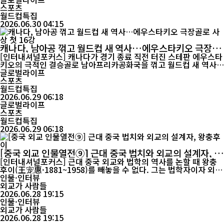
스포츠
월드컵특집
2026.06.30 04:15
캐나다, 남아공 꺾고 월드컵 새 역사…에우스타키오 극장골
로 사상 첫 16강
[인터내셔널포커스] 캐나다가 경기 종료 직전 터진 스테판 에우스타
키오의 극적인 결승골로 남아프리카공화국을 꺾고 월드컵 새 역사를
썼다. 월드컵 본선 토너먼트 첫 승과 함께 사상 처음으로 16강 무대
글로벌라이프
에 올랐다. 캐나다는 한국시간 29일 미국 캘리포니아주 로스앤젤레
스포츠
스 소파이 스타디움에서 열린 2026 FIFA 북중미 월드컵 32강전에
월드컵특집
서 남아공을 1-0으로 제압했다. 양 팀은 경기 내...
2026.06.29 06:18
글로벌라이프
스포츠
월드컵특집
2026.06.29 06:18
[중국 외교 인물열전⑨] 근대 중국 법치와 외교의 설계자, 왕
충후이
[인터내셔널포커스] 근대 중국 외교와 법학의 역사를 논할 때 왕충
후이(王宠惠·1881~1958)를 빼놓을 수 없다. 그는 법학자이자 외교
관, 정치가였으며, 중국 최초의 근대식 대학 졸업장을 받은 인물이
인물·인터뷰
다. 중화민국 외교총장과 사법총장, 국무총리 대리, 사법원장, 외교
외교가 사람들
부장 등을 두루 역임했고, 국제연맹 상설국제사법재판소(PCIJ) 재
2026.06.28 19:15
판관으로 활동한 최초의 중국인이기도 하다. 또한 1945년 유엔헌장
인물·인터뷰
중국어본의 최종 ...
외교가 사람들
2026.06.28 19:15