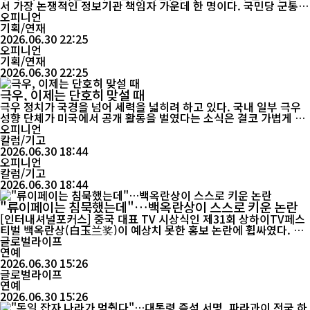
서 가장 논쟁적인 정보기관 책임자 가운데 한 명이다. 국민당 군통
(軍統)의 실질적 지휘자로 장제스의 절대적 신임을 받았고, 한때 중
오피니언
국 전역을 뒤덮은 정보·감시·첩보망을 움직였다. 그의 삶은 한 개인
기획/연재
의 출세기가 아니라, 혼란한 시대가 권력을 어떻게 만들고 비대하게
2026.06.30 22:25
오피니언
키웠는지를 보여주는 역사이기도 하다. 저장성 장산 출...
기획/연재
2026.06.30 22:25
극우, 이제는 단호히 맞설 때
극우 정치가 국경을 넘어 세력을 넓히려 하고 있다. 국내 일부 극우
성향 단체가 미국에서 공개 활동을 벌였다는 소식은 결코 가볍게 넘
길 일이 아니다. 이들이 내세운 것은 정책 경쟁이나 건전한 비판이
오피니언
아니라 정부를 향한 원색적인 비난, 근거가 확인되지 않은 부정선거
칼럼/기고
주장, 종교를 앞세운 선동이었다. 민주주의는 다양한 의견을 보장하
2026.06.30 18:44
지만, 허위정보와 음모론까지 민주주의라는 이름으로 정당화할 수
오피니언
칼럼/기고
는 없다. 더...
2026.06.30 18:44
"류이페이는 침묵했는데"…백옥란상이 스스로 키운 논란
[인터내셔널포커스] 중국 대표 TV 시상식인 제31회 상하이TV페스
티벌 백옥란상(白玉兰奖)이 예상치 못한 홍보 논란에 휩싸였다. 수
상 결과보다 중국 배우 류이페이(刘亦菲)의 이름이 공식 홍보 게시
글로벌라이프
물에 등장한 사실이 더 큰 화제를 모으면서 시상식 운영과 홍보 방식
연예
에 대한 논쟁으로 번지고 있다. 논란은 지난 28일 상하이TV페스티
2026.06.30 15:26
벌 공식 웨이보에 게시된 폐막 결산 자료에서 시작됐다. 행...
글로벌라이프
연예
2026.06.30 15:26