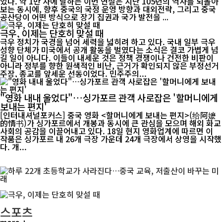
었다. 약 1만 자에 달하는 이번 연설은 지난 105년의 역사를 되돌아
보는 동시에, 향후 중국의 국정 운영 방향과 대외전략, 그리고 중국
공산당이 어떤 방식으로 장기 집권과 국가 발전을 ...
극우, 이제는 단호히 맞설 때
극우 정치가 국경을 넘어 세력을 넓히려 하고 있다. 국내 일부 극우
성향 단체가 미국에서 공개 활동을 벌였다는 소식은 결코 가볍게 넘
길 일이 아니다. 이들이 내세운 것은 정책 경쟁이나 건전한 비판이
아니라 정부를 향한 원색적인 비난, 근거가 확인되지 않은 부정선거
주장, 종교를 앞세운 선동이었다. 민주주의...
"영화 내내 울었다"…싱가포르 관객 사로잡은 '할머니에게
보내는 편지'
[인터내셔널포커스] 중국 영화 <할머니에게 보내는 편지>(给阿嬷
的情书)가 싱가포르에서 개봉과 동시에 큰 관심을 모으며 해외 화교
사회의 공감을 이끌어내고 있다. 18일 현지 영화업계에 따르면 이
작품은 싱가포르 내 26개 극장 가운데 24개 극장에서 상영을 시작했
다. 개...
스포츠