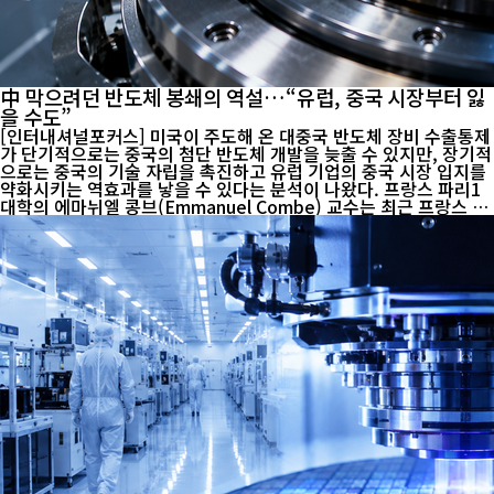
中 막으려던 반도체 봉쇄의 역설…“유럽, 중국 시장부터 잃
을 수도”
[인터내셔널포커스] 미국이 주도해 온 대중국 반도체 장비 수출통제
가 단기적으로는 중국의 첨단 반도체 개발을 늦출 수 있지만, 장기적
으로는 중국의 기술 자립을 촉진하고 유럽 기업의 중국 시장 입지를
약화시키는 역효과를 낳을 수 있다는 분석이 나왔다. 프랑스 파리1
대학의 에마뉘엘 콩브(Emmanuel Combe) 교수는 최근 프랑스 경
제지 《레제코(Les Echos)》 기고문에서 네덜란드 반도체 장비업
체 ASML과 중국의 노광장비 개발을 사례로 들어 첨단기술 수출통
제가 가져올 수 있는 ‘봉쇄의 역설’을 짚었다. ASML은 최첨단 반도
체 생산에 필수적인 극자외선(EUV) 노광장비 시장을 사실상 독점하
고 있으며 심자외선(DUV) 장비 분야에서도 압도적인 경쟁력을 갖고
있다. 이러한 기술력은 ASML 한 기업만의 성과라기보다 독일 자이
스의 초정밀 광학기술과 트럼프의 고출력 레이저 등 유럽의 첨단 공
급망이 수십 년간 축...