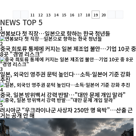
11
12
13
14
15
16
17
18
19
20
NEWS
TOP 5
1
연봉보다 첫 직장…일본으로 향하는 한국 청년들
2
중국 희토류 통제에 커지는 일본 제조업 불안…기업 10곳 중
8곳 "경영 리스크"
3
일본, 외국인 영주권 문턱 높인다…소득·일본어 기준 강화
추진
4
중국, 일본 방위백서 강력 반발…"대만 문제 개입 말라"
5
러시아군 “우크라이나군 사상자 250만 명 육박”…산출 근
거는 공개 안 해