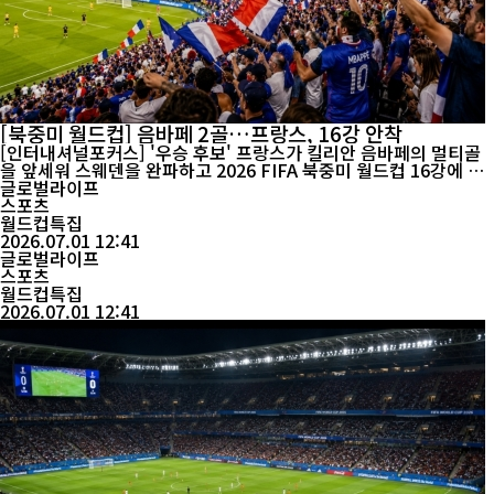
[북중미 월드컵] 음바페 2골…프랑스, 16강 안착
[인터내셔널포커스] '우승 후보' 프랑스가 킬리안 음바페의 멀티골
을 앞세워 스웨덴을 완파하고 2026 FIFA 북중미 월드컵 16강에 안
착했다. 경기 내용과 결과 모두 압도적이었다. 공수에서 한 수 위의
글로벌라이프
전력을 과시한 프랑스는 강력한 우승 후보다운 면모를 다시 한번 입
스포츠
증했다. 프랑스는 한국시간 7월 1일 미국 뉴저지 메트라이프 스타디
월드컵특집
움에서 열린 월드컵 32강전에서 스웨덴을 3-0으로 꺾...
2026.07.01 12:41
글로벌라이프
스포츠
월드컵특집
2026.07.01 12:41