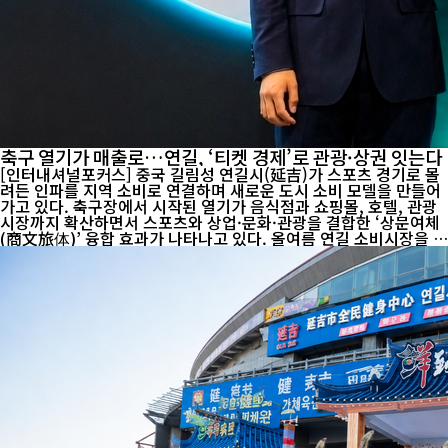
축구 열기가 매출로…연길, ‘티켓 경제’로 관광·상권 잇는다
[인터내셔널포커스] 중국 길림성 연길시(延吉)가 스포츠 경기로 몰
려든 인파를 지역 소비로 연결하며 새로운 도시 소비 모델을 만들어
가고 있다. 축구장에서 시작된 열기가 음식점과 쇼핑몰, 호텔, 관광
시장까지 확산하면서 스포츠와 상업·문화·관광을 결합한 ‘상문여체
(商文旅体)’ 융합 효과가 나타나고 있다. 올여름 연길 소비시장을 움
직인 중심에는 축구가 있다. 동북지역 축구대회가 흥행하면서 외지
관광객과 축구팬이 몰렸고, 경기장에서 선보인 연변 특유의 민속 응
원문화도 온라인에서 화제가 됐다. 특히 ‘명태 응원단’의 독특한 춤
과 응원은 짧은 동영상을 통해 빠르게 확산하며 새로운 지역 관광 콘
텐츠로 떠올랐다. 온라인의 관심은 실제 소비로도 이어졌다. 현지 명
태 전문 음식점에 따르면 올여름 방문객은 지난해 같은 기간보다 30
~40% 증가했으며 하루 명태 판매량도 70~80마리에 이른다. 옌...