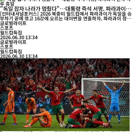
"독일 잡자 나라가 멈췄다"…대통령 즉석 서명, 파라과이 전
국 하루 휴일
[인터내셔널포커스] 2026 북중미 월드컵에서 파라과이가 독일을 승
부차기 끝에 꺾고 16강에 오르는 대이변을 연출하자, 파라과이 정부
가 전국에 하루 임시공휴일을 선포하며 역사적인 승리를 국가적 축
글로벌라이프
제로 기념했다. 현지시간 6월 30일 열린 월드컵 32강전에서 파라과
스포츠
이는 독일과 연장전까지 1-1로 팽팽히 맞섰다. 승부는 승부차기에서
월드컵특집
갈렸고, 파라과이는 4-3으로 승리하며 네 차례 ...
2026.06.30 13:34
글로벌라이프
스포츠
월드컵특집
2026.06.30 13:34