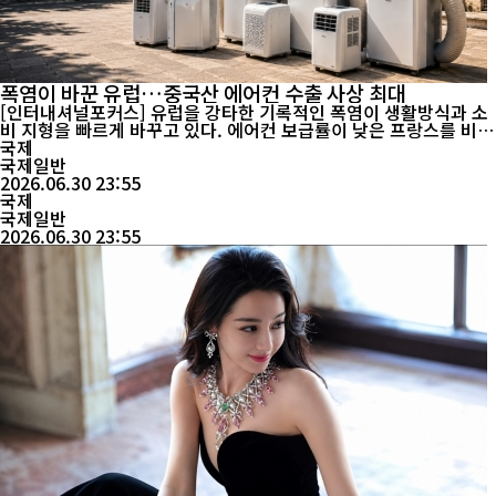
폭염이 바꾼 유럽…중국산 에어컨 수출 사상 최대
[인터내셔널포커스] 유럽을 강타한 기록적인 폭염이 생활방식과 소
비 지형을 빠르게 바꾸고 있다. 에어컨 보급률이 낮은 프랑스를 비롯
한 서유럽 국가에서는 학교와 공공시설까지 냉방기기 확보에 나서고
국제
있으며, 중국산 이동식 에어컨 주문이 급증하면서 주요 제조업체들
국제일반
은 생산라인을 24시간 가동하고 있다. 기후변화가 유럽의 냉방 문화
2026.06.30 23:55
는 물론 글로벌 공급망에도 새로운 변화를 가져오고 있다는 분석이
국제
나온다....
국제일반
2026.06.30 23:55