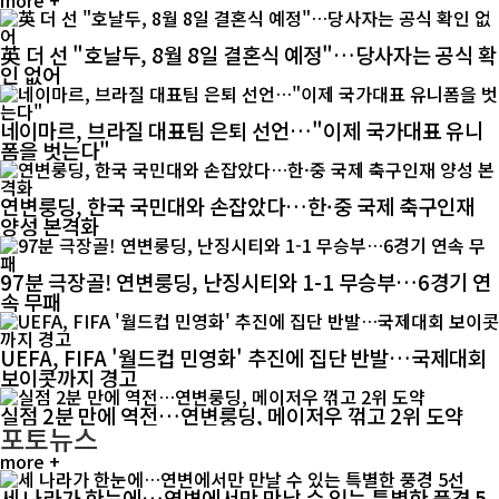
more +
英 더 선 "호날두, 8월 8일 결혼식 예정"…당사자는 공식 확
인 없어
네이마르, 브라질 대표팀 은퇴 선언…"이제 국가대표 유니
폼을 벗는다"
연변룽딩, 한국 국민대와 손잡았다…한·중 국제 축구인재
양성 본격화
97분 극장골! 연변룽딩, 난징시티와 1-1 무승부…6경기 연
속 무패
UEFA, FIFA '월드컵 민영화' 추진에 집단 반발…국제대회
보이콧까지 경고
실점 2분 만에 역전…연변룽딩, 메이저우 꺾고 2위 도약
포토뉴스
more +
세 나라가 한눈에…연변에서만 만날 수 있는 특별한 풍경 5