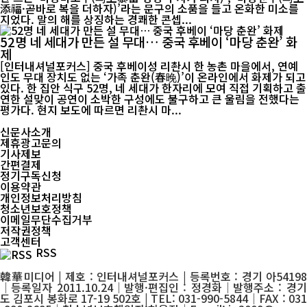
添福·곧바로 복을 더하자)’라는 문구의 소품을 들고 온화한 미소를
지었다. 말의 해를 상징하는 경쾌한 콘셉...
52명 네 세대가 만든 설 무대… 중국 후베이 ‘마당 춘완’ 화
제
[인터내셔널포커스] 중국 후베이성 리촨시 한 농촌 마을에서, 연예
인도 무대 장치도 없는 ‘가족 춘완(春晚)’이 온라인에서 화제가 되고
있다. 한 집안 식구 52명, 네 세대가 한자리에 모여 직접 기획하고 출
연한 설맞이 공연이 소박한 구성에도 불구하고 큰 울림을 전했다는
평가다. 현지 보도에 따르면 리촨시 마...
신문사소개
제휴광고문의
기사제보
간편결제
정기구독신청
이용약관
개인정보처리방침
청소년보호정책
이메일무단수집거부
저작권정책
고객센터
RSS
韓華미디어 | 제호 : 인터내셔널포커스 | 등록번호 : 경기 아54198
│등록일자 2011.10.24│발행·편집인 : 정경화│발행주소 : 경기
도 김포시 봉화로 17-19 502호 | TEL: 031-990-5844│FAX : 031