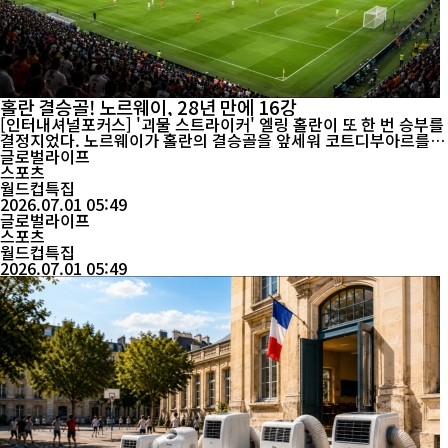
홀란 결승골! 노르웨이, 28년 만에 16강
[인터내셔널포커스] '괴물 스트라이커' 엘링 홀란이 또 한 번 승부를
결정지었다. 노르웨이가 홀란의 결승골을 앞세워 코트디부아르를
꺾고 28년 만에 FIFA 월드컵 16강 무대를 밟았다. 노르웨이는 7월 1
글로벌라이프
일(한국시간) 미국 텍사스주 알링턴 댈러스 스타디움에서 열린 202
스포츠
6 FIFA 북중미 월드컵 32강전에서 코트디부아르를 2-1로 제압했다.
월드컵특집
이로써 노르웨이는 1998 프랑스 월드컵 이후 처음으로 토너먼트를
2026.07.01 05:49
통과하며 16강에 진...
글로벌라이프
스포츠
월드컵특집
2026.07.01 05:49