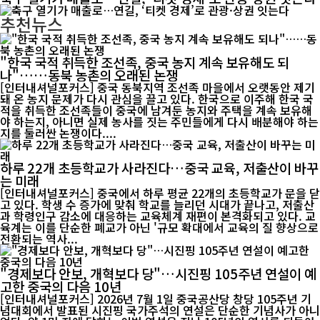
추천뉴스
"한국 국적 취득한 조선족, 중국 농지 계속 보유해도 되
나"……동북 농촌의 오래된 논쟁
[인터내셔널포커스] 중국 동북지역 조선족 마을에서 오랫동안 제기
돼 온 농지 문제가 다시 관심을 끌고 있다. 한국으로 이주해 한국 국
적을 취득한 조선족들이 중국에 남겨둔 농지와 주택을 계속 보유해
야 하는지, 아니면 실제 농사를 짓는 주민들에게 다시 배분해야 하는
지를 둘러싼 논쟁이다....
하루 22개 초등학교가 사라진다…중국 교육, 저출산이 바꾸
는 미래
[인터내셔널포커스] 중국에서 하루 평균 22개의 초등학교가 문을 닫
고 있다. 학생 수 증가에 맞춰 학교를 늘리던 시대가 끝나고, 저출산
과 학령인구 감소에 대응하는 교육체계 재편이 본격화되고 있다. 교
육계는 이를 단순한 폐교가 아닌 '규모 확대에서 교육의 질 향상으로
전환되는 역사...
"경제보다 안보, 개혁보다 당"…시진핑 105주년 연설이 예
고한 중국의 다음 10년
[인터내셔널포커스] 2026년 7월 1일 중국공산당 창당 105주년 기
념대회에서 발표된 시진핑 국가주석의 연설은 단순한 기념사가 아니