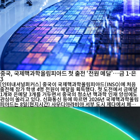
중국, 국제핵과학올림피아드 첫 출전 ‘전원 메달’…금 1·은
3
[인터내셔널퍼커스] 중국이 국제핵과학올림피아드(INSO)에 처음
출전해 참가 학생 4명 전원이 메달을 획득했다. 첫 도전에서 금메달
1개와 은메달 3개를 거두면서 중국의 청소년 핵과학 인재 양성에도
관심이 쏠리고 있다. 신화통신 등에 따르면 2026년 국제핵과학올림
피아드는 8일(현지시간) 사우디아라비아 서부 도시 제다에서 폐막
했다. 중국 대표팀은 이번 대회에 처음 참가해 금메달 1개와 은메달
3개를 획득했다. 중국 측은 대표팀 종합 성적이 참가국 가운데 상위
권을 기록했다고 전했다. 금메달은 베이징 제80중학교 왕징캠퍼스
의 류쓰치(刘思齐)가 차지했다. 베이징 제11학교의 왕위안페이(王
元芾), 베이징 제8중학교의 쑨룽쩌(孙荣泽), 베이징 제101중학교
의 장위쉬안(张语轩)은 각각 은메달을 획득했다. 특히 중국은 대표
로 출전한 학생 4명이 모두 메달을 목에 걸었다. 국제핵과학올림피