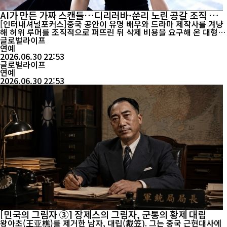
AI가 만든 가짜 스캔들…디리러바·쑨리 노린 공갈 조직 적
발
[인터내셔널포커스]중국 공안이 유명 배우와 드라마 제작사를 겨냥
해 허위 루머를 조직적으로 퍼뜨린 뒤 삭제 비용을 요구해 온 대형
사이버 공갈 조직을 적발했다. 특히 이들은 생성형 AI를 이용해 악성
글로벌라이프
게시물을 대량 생산하고, 수천만 명의 팔로워를 보유한 계정을 통해
연예
여론을 증폭시킨 뒤 금품을 요구하는 치밀한 범행 수법을 사용한 것
2026.06.30 22:53
글로벌라이프
으로 드러났다. 중국 광둥성 공안은 ...
연예
2026.06.30 22:53
[민국의 그림자 ③] 장제스의 그림자, 군통의 황제 대립
왕아초(王亚樵)를 제거한 남자, 대립(戴笠). 그는 중국 근현대사에