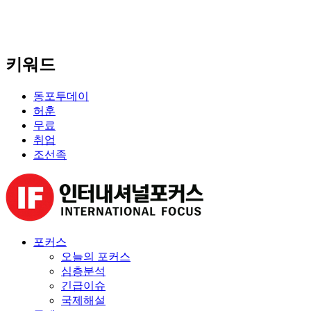
키워드
동포투데이
허훈
무료
취업
조선족
포커스
오늘의 포커스
심층분석
긴급이슈
국제해설