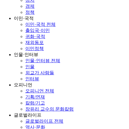
정치
경제
정책
이민·국적
이민·국적 전체
출입국·이민
귀화·국적
재외동포
이민정책
인물·인터뷰
인물·인터뷰 전체
인물
외교가 사람들
인터뷰
오피니언
오피니언 전체
기획/연재
칼럼/기고
장유리 교수의 문화칼럼
글로벌라이프
글로벌라이프 전체
역사·문화