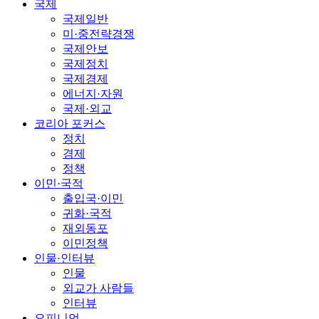
국제
국제일반
미·중전략경쟁
국제안보
국제정치
국제경제
에너지·자원
국제·외교
코리아 포커스
정치
경제
정책
이민·국적
출입국·이민
귀화·국적
재외동포
이민정책
인물·인터뷰
인물
외교가 사람들
인터뷰
오피니언