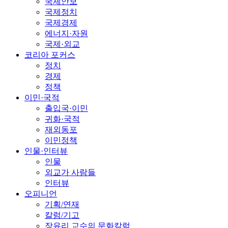
국제안보
국제정치
국제경제
에너지·자원
국제·외교
코리아 포커스
정치
경제
정책
이민·국적
출입국·이민
귀화·국적
재외동포
이민정책
인물·인터뷰
인물
외교가 사람들
인터뷰
오피니언
기획/연재
칼럼/기고
장유리 교수의 문화칼럼