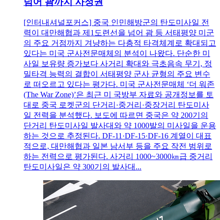
넘어 괌까지 사정권
[인터내셔널포커스] 중국 인민해방군의 탄도미사일 전
력이 대만해협과 제1도련선을 넘어 괌 등 서태평양 미군
의 주요 거점까지 겨냥하는 다층적 타격체계로 확대되고
있다는 미국 군사전문매체의 분석이 나왔다. 단순한 미
사일 보유량 증가보다 사거리 확대와 극초음속 무기, 정
밀타격 능력의 결합이 서태평양 군사 균형의 주요 변수
로 떠오르고 있다는 평가다. 미국 군사전문매체 ‘더 워존
(The War Zone)’은 최근 미 국방부 자료와 공개정보를 토
대로 중국 로켓군의 단거리·중거리·중장거리 탄도미사
일 전력을 분석했다. 보도에 따르면 중국은 약 200기의
단거리 탄도미사일 발사대와 약 1000발의 미사일을 운용
하는 것으로 추정된다. DF-11·DF-15·DF-16 계열이 대표
적으로, 대만해협과 일본 남서부 등을 주요 작전 범위로
하는 전력으로 평가된다. 사거리 1000~3000㎞급 중거리
탄도미사일은 약 300기의 발사대...