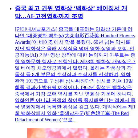
중국 최고 권위 영화상 ‘백화상’ 베이징서 개
막…AI·고전영화까지 조명
[인터내셔널포커스] 중국을 대표하는 영화상 가운데 하
나인 ‘대중영화 백화상(大众电影百花奖·Hundred Flowers
Awards)’이 베이징에서 막을 올렸다. 60년 넘는 역사를
지닌 백화상은 올해 시상식을 넘어 영화 상영과 포럼, 인
공지능(AI) 기반 영상 창작에 대한 논의까지 아우르는 종
합 영화문화 행사로 진행된다. 제38회 백화상 개막식은 7
일 베이징 차오양공원에서 열렸다. 올해는 작품상과 감
독상 등 8개 부문의 수상작과 수상자를 선정하며, 영화
관객 101명으로 구성된 심사위원단의 심사를 거쳐 10일
최종 결과가 발표될 예정이다. 1962년 창설된 백화상은
중국에서 가장 오랜 역사를 지닌 영화상 가운데 하나다.
영화인뿐 아니라 관객의 참여를 중시해왔다는 점에서 중
국 영화계에서 독특한 위상을 갖고 있다. 개막식에는 제1
회 백화상에서 영화 ‘홍색낭자군(红色娘子军·The Red
Detachment of Women)’으로...