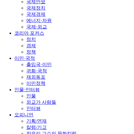
국제안보
국제정치
국제경제
에너지·자원
국제·외교
코리아 포커스
정치
경제
정책
이민·국적
출입국·이민
귀화·국적
재외동포
이민정책
인물·인터뷰
인물
외교가 사람들
인터뷰
오피니언
기획/연재
칼럼/기고
장유리 교수의 문화칼럼