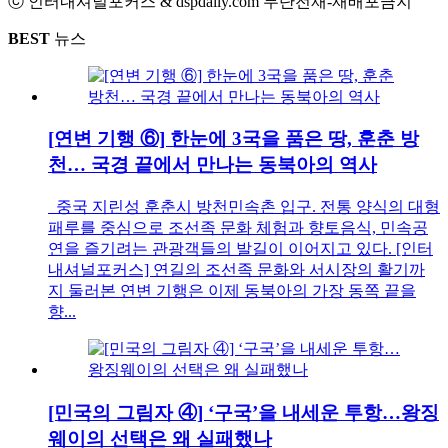
ⓒ 인터내셔널포커스 & dspdaily.com 무단전재-재배포금지
BEST
뉴스
[연변 기행 ⑥] 한눈에 3국을 품은 땅, 훈춘 방
천… 국경 끝에서 만나는 동북아의 역사
중국 지린성 훈춘시 방천민속촌 입구. 전통 양식의 대형
패루를 중심으로 조선족 문화 체험과 향토음식, 민속공
연을 즐기려는 관광객들의 발길이 이어지고 있다. [인터
내셔널포커스] 연길의 조선족 문화와 서시장의 활기까
지 둘러본 연변 기행은 이제 동북아의 가장 동쪽 끝을
향...
[민국의 그림자 ④] ‘구국’을 내세운 투항…왕징
웨이의 선택은 왜 실패했나