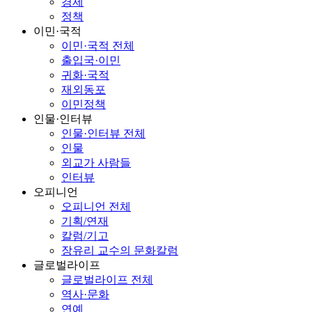
경제
정책
이민·국적
이민·국적 전체
출입국·이민
귀화·국적
재외동포
이민정책
인물·인터뷰
인물·인터뷰 전체
인물
외교가 사람들
인터뷰
오피니언
오피니언 전체
기획/연재
칼럼/기고
장유리 교수의 문화칼럼
글로벌라이프
글로벌라이프 전체
역사·문화
연예