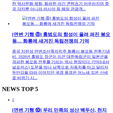
한 역사문화 체험, 화려한 야간 콘텐츠가 어우러지며 중
국 각지뿐 아니라 러시아 등 해외 관광객...
[연변 기행 ⑧] 홍범도의 함성이 울려 퍼진 봉오
동… 화룡에 새겨진 독립전쟁의 기억
중국 지린성 연변조선족자치주 화룡시 봉오동 전투기념
비. 1920년 홍범도 장군이 이끈 대한독립군이 일본군을
격파한 봉오동 전투를 기리는 역사 현장이다. [인터내셔
널포커스] 도문을 떠나 남쪽으로 자동차를 타고 달리자
두만강을 따라 이어지던 국경 풍경은 어느새 깊은 산세
로 바뀌기 시...
NEWS
TOP 5
1
[연변 기행 ⑩] 우리 민족의 성산 백두산, 천지