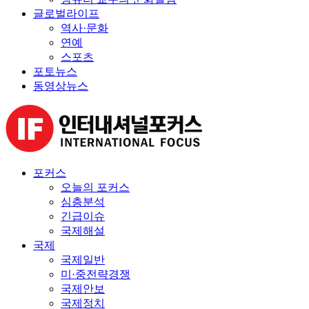
글로벌라이프
역사·문화
연예
스포츠
포토뉴스
동영상뉴스
포커스
오늘의 포커스
심층분석
긴급이슈
국제해설
국제
국제일반
미·중전략경쟁
국제안보
국제정치