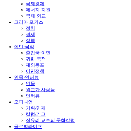
국제경제
에너지·자원
국제·외교
코리아 포커스
정치
경제
정책
이민·국적
출입국·이민
귀화·국적
재외동포
이민정책
인물·인터뷰
인물
외교가 사람들
인터뷰
오피니언
기획/연재
칼럼/기고
장유리 교수의 문화칼럼
글로벌라이프