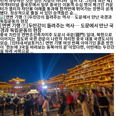
먼저 마주하는 것은 첨단 시설이 아니라 '질서'다. 그런데 최근 제1
여객터미널 출국장에서 일부 중국인 이용객 수십 명이 체크인 카운
터가 열리자 차단봉 아래를 통과해 한꺼번에 뛰어가는 장면이 공개
됐다. 정상적으로 줄을 서 있던 승객들은 순...
[연변 기행 ⑦]두만강이 들려주는 역사… 도문에서 만난 국
경과 독립운동의 현장
중국 지린성 연변조선족자치주 도문시 국문(國門) 일대. 북한으로
이어지는 철도와 국경 관문이 나란히 자리한 중국 대표 국경도시의
모습. [인터내셔널포커스] 연변 기행 여섯 번째 이야기인 훈춘 방천
이 '한눈에 3국을 바라보는 동북아의 끝'이었다면, 이번에는 두만강
을 따라 서쪽으로 ...