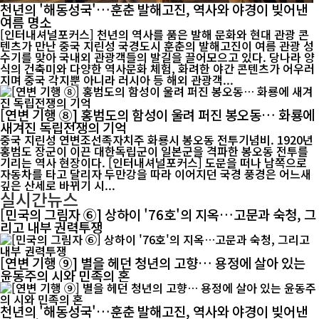
천년의 '해동성국'…훈춘 발해고진, 역사와 야경이 빚어낸
여름 명소
[인터내셔널포커스] 천년의 역사를 품은 발해 문화와 현대 관광 콘
텐츠가 만난 중국 지린성 국경도시 훈춘의 발해고진이 여름 관광 성
수기를 맞아 국내외 관광객들의 발길을 끌어모으고 있다. 당나라 양
식의 건축미와 다양한 역사문화 체험, 화려한 야간 콘텐츠가 어우러
지며 중국 각지뿐 아니라 러시아 등 해외 관광객...
[연변 기행 ⑧] 홍범도의 함성이 울려 퍼진 봉오동… 화룡에
새겨진 독립전쟁의 기억
중국 지린성 연변조선족자치주 화룡시 봉오동 전투기념비. 1920년
홍범도 장군이 이끈 대한독립군이 일본군을 격파한 봉오동 전투를
기리는 역사 현장이다. [인터내셔널포커스] 도문을 떠나 남쪽으로
자동차를 타고 달리자 두만강을 따라 이어지던 국경 풍경은 어느새
깊은 산세로 바뀌기 시...
실시간뉴스
[민국의 그림자 ⑥] 상하이 '76호'의 지옥…고문과 숙청, 그
리고 내부 권력투쟁
[연변 기행 ⑨] 별을 헤던 청년의 고향… 용정에 살아 있는
윤동주의 시와 민족의 혼
천년의 '해동성국'…훈춘 발해고진, 역사와 야경이 빚어낸