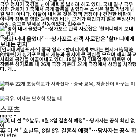
극우 정치가 국경을 넘어 세력을 넓히려 하고 있다. 국내 일부 극우
성향 단체가 미국에서 공개 활동을 벌였다는 소식은 결코 가볍게 넘
길 일이 아니다. 이들이 내세운 것은 정책 경쟁이나 건전한 비판이
아니라 정부를 향한 원색적인 비난, 근거가 확인되지 않은 부정선거
주장, 종교를 앞세운 선동이었다. 민주주의...
"영화 내내 울었다"…싱가포르 관객 사로잡은 '할머니에게
보내는 편지'
[인터내셔널포커스] 중국 영화 <할머니에게 보내는 편지>(给阿嬷
的情书)가 싱가포르에서 개봉과 동시에 큰 관심을 모으며 해외 화교
사회의 공감을 이끌어내고 있다. 18일 현지 영화업계에 따르면 이
작품은 싱가포르 내 26개 극장 가운데 24개 극장에서 상영을 시작했
다. 개...
스포츠
more +
英 더 선 "호날두, 8월 8일 결혼식 예정"…당사자는 공식 확
인 없어