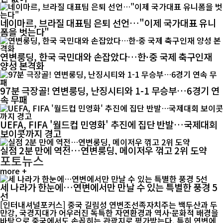
네이마르, 브라질 대표팀 은퇴 선언…"이제 국가대표 유니
폼을 벗는다"
연변룽딩, 한국 국민대와 손잡았다…한·중 국제 축구인재
양성 본격화
97분 극장골! 연변룽딩, 난징시티와 1-1 무승부…6경기 연
속 무패
UEFA, FIFA '월드컵 민영화' 추진에 집단 반발…국제대회
보이콧까지 경고
실점 2분 만에 역전…연변룽딩, 메이저우 꺾고 2위 도약
포토뉴스
more +
세 나라가 한눈에…연변에서만 만날 수 있는 특별한 풍경 5
선
[인터내셔널포커스] 중국 길림성 연변조선족자치주는 백두산과 두
만강, 국경지대가 어우러진 독특한 자연환경과 역사·문화적 배경을
바탕으로 중국에서도 손꼽히는 관광지로 평가받는다. 특히 연변에