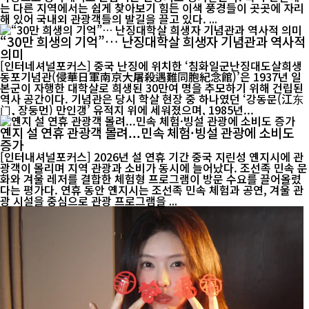
는 다른 지역에서는 쉽게 찾아보기 힘든 이색 풍경들이 곳곳에 자리
해 있어 국내외 관광객들의 발길을 끌고 있다. ...
“30만 희생의 기억”… 난징대학살 희생자 기념관과 역사적
의미
[인터네셔널포커스] 중국 난징에 위치한 ‘침화일군난징대도살희생
동포기념관(侵華日軍南京大屠殺遇難同胞紀念館)’은 1937년 일
본군이 자행한 대학살로 희생된 30만여 명을 추모하기 위해 건립된
역사 공간이다. 기념관은 당시 학살 현장 중 하나였던 ‘강동문(江东
门, 장둥먼) 만인갱’ 유적지 위에 세워졌으며, 1985년...
옌지 설 연휴 관광객 몰려...민속 체험·빙설 관광에 소비도
증가
[인터내셔널포커스] 2026년 설 연휴 기간 중국 지린성 옌지시에 관
광객이 몰리며 지역 관광과 소비가 동시에 늘어났다. 조선족 민속 문
화와 겨울 레저를 결합한 체험형 프로그램이 방문 수요를 끌어올렸
다는 평가다. 연휴 동안 옌지시는 조선족 민속 체험과 공연, 겨울 관
광 시설을 중심으로 관광 프로그램을 ...