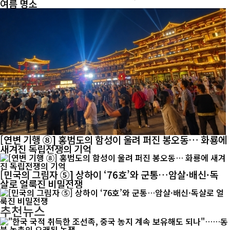
여름 명소
[연변 기행 ⑧] 홍범도의 함성이 울려 퍼진 봉오동… 화룡에
새겨진 독립전쟁의 기억
[민국의 그림자 ⑤] 상하이 ‘76호’와 군통…암살·배신·독
살로 얼룩진 비밀전쟁
추천뉴스