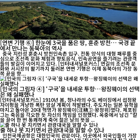
[연변 기행 ⑥] 한눈에 3국을 품은 땅, 훈춘 방천… 국경 끝
에서 만나는 동북아의 역사
중국 지린성 훈춘시 방천민속촌 입구. 전통 양식의 대형 패루를 중
심으로 조선족 문화 체험과 향토음식, 민속공연을 즐기려는 관광객
들의 발길이 이어지고 있다. [인터내셔널포커스] 연길의 조선족 문
화와 서시장의 활기까지 둘러본 연변 기행은 이제 동북아의 가장 동
쪽 끝을 향...
[민국의 그림자 ④] ‘구국’을 내세운 투항…왕징웨이의 선택
은 왜 실패했나
[인터내셔널포커스] 1910년 봄, 청나라의 수도 베이징에서 섭정왕
자이펑을 겨냥한 폭탄 암살 계획이 적발됐다. 주도자는 일본 유학을
마치고 돌아온 20대 혁명가 왕징웨이(汪精卫·왕정위)였다. 체포된
그는 죽음을 각오한 듯 자신의 책임을 인정했다. 옥중에서 남긴 “칼
을 끌어 한 번 통쾌하게 죽어 젊은 날의 뜻을 ...
줄 하나 못 지키면서 관광대국을 말할 수 있나
인천국제공항은 대한민국의 관문이다. 이곳에서 외국인들이 가장