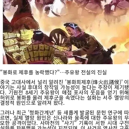
"봉화로 제후를 농락했다?"…주유왕 전설의 진실
중국 고대사에서 널리 알려진 '봉화희제후(烽火戲諸侯)' 이
야기는 사실 후대의 창작일 가능성이 높다는 주장이 제기됐
다. 기원전 8세기 주유왕이 애첩 포사의 웃음을 얻기 위해
허위로 봉화를 올려 제후군을 속였다는 설화는 서주 멸망의
결정적 원인으로 알려져 왔다.
그러나 최근 '청화간계년' 등 새롭게 발굴된 문헌 연구에 따
르면, 실제 멸망 원인은 신나라와 융족에 대한 주유왕의 무
모한 공격이었다. 사마천의 "사기" 기록이 서한 시대 구전
설화를 차용했을 가능성이 지적되며, 이 사건은 역사적 교훈