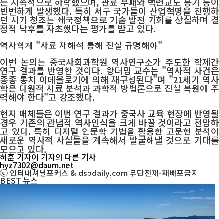
는 지속적으로 하락했으며, 관료 부패와 백련교도 봉기 등이
빈번하게 발생했다. 특히 서구 국가들이 산업혁명을 진행하
던 시기 청조는 쇄국정책으로 기술 발전 기회를 상실하며 결
정적 낙후를 자초했다는 평가를 받고 있다.
역사학계 "사료 재해석 통해 진실 규명해야"
이번 논의는 중국사회과학원 역사연구소가 주도한 학제간
연구 결과를 반영한 것이다. 왕더밍 교수는 "역사적 사건은
종종 통치 이데올로기에 의해 재구성된다"며 "21세기 역사
학은 다원적 사료 분석과 과학적 방법론으로 진실 복원에 주
력해야 한다"고 강조했다.
현지 매체들은 이번 연구 결과가 중국사 교육 현장에 반영될
경우 기존의 관념적 역사인식을 크게 바꿀 것이라고 전망하
고 있다. 특히 디지털 인문학 기법을 활용한 고문헌 분석이
새로운 역사적 사실들을 계속해서 발굴해낼 것으로 기대를
모으고 있다.
허훈 기자
이 기자의 다른 기사
hyz7302@daum.net
ⓒ 인터내셔널포커스 & dspdaily.com 무단전재-재배포금지
BEST
뉴스