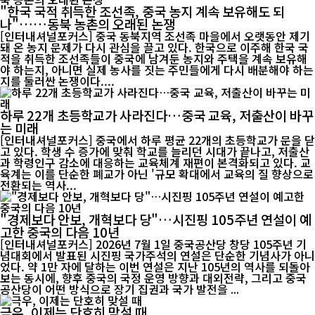
"한국 국적 취득한 조선족, 중국 농지 계속 보유해도 되
나"……동북 농촌의 오래된 논쟁
[인터내셔널포커스] 중국 동북지역 조선족 마을에서 오랫동안 제기
돼 온 농지 문제가 다시 관심을 끌고 있다. 한국으로 이주해 한국 국
적을 취득한 조선족들이 중국에 남겨둔 농지와 주택을 계속 보유해
야 하는지, 아니면 실제 농사를 짓는 주민들에게 다시 배분해야 하는
지를 둘러싼 논쟁이다....
하루 22개 초등학교가 사라진다…중국 교육, 저출산이 바꾸
는 미래
[인터내셔널포커스] 중국에서 하루 평균 22개의 초등학교가 문을 닫
고 있다. 학생 수 증가에 맞춰 학교를 늘리던 시대가 끝나고, 저출산
과 학령인구 감소에 대응하는 교육체계 재편이 본격화되고 있다. 교
육계는 이를 단순한 폐교가 아닌 '규모 확대에서 교육의 질 향상으로
전환되는 역사...
"경제보다 안보, 개혁보다 당"…시진핑 105주년 연설이 예
고한 중국의 다음 10년
[인터내셔널포커스] 2026년 7월 1일 중국공산당 창당 105주년 기
념대회에서 발표된 시진핑 국가주석의 연설은 단순한 기념사가 아니
었다. 약 1만 자에 달하는 이번 연설은 지난 105년의 역사를 되돌아
보는 동시에, 향후 중국의 국정 운영 방향과 대외전략, 그리고 중국
공산당이 어떤 방식으로 장기 집권과 국가 발전을 ...
극우, 이제는 단호히 맞설 때