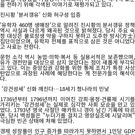
을 전하기 위해 각색된 이야기로 재평가되고 있다.
진시황 '분서갱유' 신화 허구성 입증
'유학자 460명 생매장'으로 알려진 진시황의 분서갱유 정책
역시 사실과 다르게 왜곡된 것으로 밝혀졌다. 당시 주요 숙
청 대상은 불로장생 약을 구하지 못하고 도주한 방사(方士)
집단이었으며, 유학자 전체를 표적으로 삼은 것은 아니었다
고 사료는 전한다.
문헌 소각 역시 농업·의학·복서 등 실용서적은 보존했으며,
유가 경전만을 대상으로 삼지 않았다는 점이 새롭게 부각되
고 있다. 이는 중앙집권 강화를 위한 통제 조치가 특정 사상
탄압으로 과장된 사례에 해당한다는 게 전문가들의 해석이
다.
'강건성세' 신화 깨진다…18세기 청나라의 민낯
1736년부터 1796년까지 이어진 강희·옹정·건륭제 시기를
가리키는 '강건성세'는 실제로 심각한 사회 모순을 안고 있
었다. 1793년 영국 사절단 매카트니 경이 남긴 기록에 따르
면, 당시 백성들은 "누더기를 걸치고 영양실조에 시달리며"
극심한 빈곤 상태에 처해 있었다.
경제 성장률이 인구 증가를 따라가지 못하면서 1인당 GDP