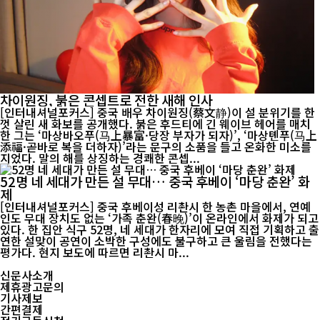
차이원징, 붉은 콘셉트로 전한 새해 인사
[인터내셔널포커스] 중국 배우 차이원징(蔡文静)이 설 분위기를 한
껏 살린 새 화보를 공개했다. 붉은 후드티에 긴 웨이브 헤어를 매치
한 그는 ‘마상바오푸(马上暴富·당장 부자가 되자)’, ‘마상톈푸(马上
添福·곧바로 복을 더하자)’라는 문구의 소품을 들고 온화한 미소를
지었다. 말의 해를 상징하는 경쾌한 콘셉...
52명 네 세대가 만든 설 무대… 중국 후베이 ‘마당 춘완’ 화
제
[인터내셔널포커스] 중국 후베이성 리촨시 한 농촌 마을에서, 연예
인도 무대 장치도 없는 ‘가족 춘완(春晚)’이 온라인에서 화제가 되고
있다. 한 집안 식구 52명, 네 세대가 한자리에 모여 직접 기획하고 출
연한 설맞이 공연이 소박한 구성에도 불구하고 큰 울림을 전했다는
평가다. 현지 보도에 따르면 리촨시 마...
신문사소개
제휴광고문의
기사제보
간편결제