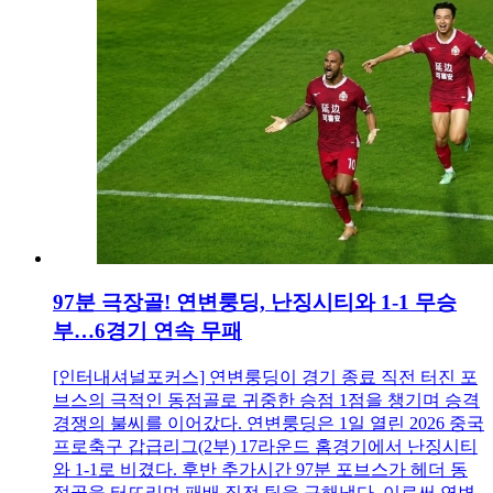
97분 극장골! 연변룽딩, 난징시티와 1-1 무승
부…6경기 연속 무패
[인터내셔널포커스] 연변룽딩이 경기 종료 직전 터진 포
브스의 극적인 동점골로 귀중한 승점 1점을 챙기며 승격
경쟁의 불씨를 이어갔다. 연변룽딩은 1일 열린 2026 중국
프로축구 갑급리그(2부) 17라운드 홈경기에서 난징시티
와 1-1로 비겼다. 후반 추가시간 97분 포브스가 헤더 동
점골을 터뜨리며 패배 직전 팀을 구해냈다. 이로써 연변