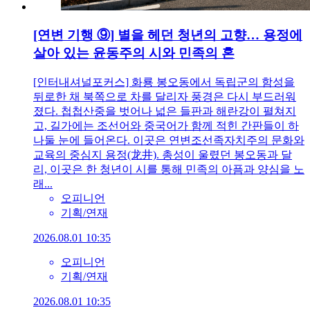
[연변 기행 ⑨] 별을 헤던 청년의 고향… 용정에
살아 있는 윤동주의 시와 민족의 혼
[인터내셔널포커스] 화룡 봉오동에서 독립군의 함성을
뒤로한 채 북쪽으로 차를 달리자 풍경은 다시 부드러워
졌다. 첩첩산중을 벗어나 넓은 들판과 해란강이 펼쳐지
고, 길가에는 조선어와 중국어가 함께 적힌 간판들이 하
나둘 눈에 들어온다. 이곳은 연변조선족자치주의 문화와
교육의 중심지 용정(龙井). 총성이 울렸던 봉오동과 달
리, 이곳은 한 청년이 시를 통해 민족의 아픔과 양심을 노
래...
오피니언
기획/연재
2026.08.01 10:35
오피니언
기획/연재
2026.08.01 10:35