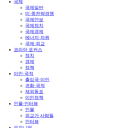
국제
국제일반
미·중전략경쟁
국제안보
국제정치
국제경제
에너지·자원
국제·외교
코리아 포커스
정치
경제
정책
이민·국적
출입국·이민
귀화·국적
재외동포
이민정책
인물·인터뷰
인물
외교가 사람들
인터뷰
오피니언