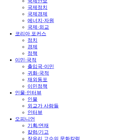
국제안보
국제정치
국제경제
에너지·자원
국제·외교
코리아 포커스
정치
경제
정책
이민·국적
출입국·이민
귀화·국적
재외동포
이민정책
인물·인터뷰
인물
외교가 사람들
인터뷰
오피니언
기획/연재
칼럼/기고
장유리 교수의 문화칼럼