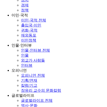
정치
경제
정책
이민·국적
이민·국적 전체
출입국·이민
귀화·국적
재외동포
이민정책
인물·인터뷰
인물·인터뷰 전체
인물
외교가 사람들
인터뷰
오피니언
오피니언 전체
기획/연재
칼럼/기고
장유리 교수의 문화칼럼
글로벌라이프
글로벌라이프 전체
역사·문화