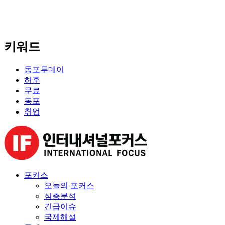
키워드
동포투데이
허훈
무료
동포
취업
포커스
오늘의 포커스
심층분석
긴급이슈
국제해설