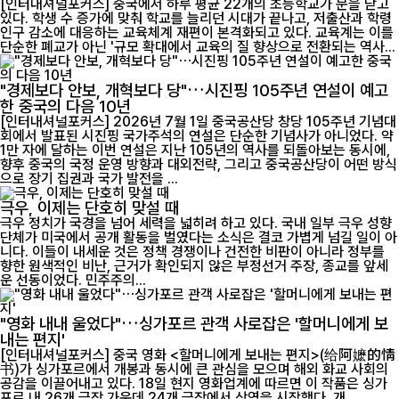
[인터내셔널포커스] 중국에서 하루 평균 22개의 초등학교가 문을 닫고
있다. 학생 수 증가에 맞춰 학교를 늘리던 시대가 끝나고, 저출산과 학령
인구 감소에 대응하는 교육체계 재편이 본격화되고 있다. 교육계는 이를
단순한 폐교가 아닌 '규모 확대에서 교육의 질 향상으로 전환되는 역사...
"경제보다 안보, 개혁보다 당"…시진핑 105주년 연설이 예고
한 중국의 다음 10년
[인터내셔널포커스] 2026년 7월 1일 중국공산당 창당 105주년 기념대
회에서 발표된 시진핑 국가주석의 연설은 단순한 기념사가 아니었다. 약
1만 자에 달하는 이번 연설은 지난 105년의 역사를 되돌아보는 동시에,
향후 중국의 국정 운영 방향과 대외전략, 그리고 중국공산당이 어떤 방식
으로 장기 집권과 국가 발전을 ...
극우, 이제는 단호히 맞설 때
극우 정치가 국경을 넘어 세력을 넓히려 하고 있다. 국내 일부 극우 성향
단체가 미국에서 공개 활동을 벌였다는 소식은 결코 가볍게 넘길 일이 아
니다. 이들이 내세운 것은 정책 경쟁이나 건전한 비판이 아니라 정부를
향한 원색적인 비난, 근거가 확인되지 않은 부정선거 주장, 종교를 앞세
운 선동이었다. 민주주의...
"영화 내내 울었다"…싱가포르 관객 사로잡은 '할머니에게 보
내는 편지'
[인터내셔널포커스] 중국 영화 <할머니에게 보내는 편지>(给阿嬷的情
书)가 싱가포르에서 개봉과 동시에 큰 관심을 모으며 해외 화교 사회의
공감을 이끌어내고 있다. 18일 현지 영화업계에 따르면 이 작품은 싱가
포르 내 26개 극장 가운데 24개 극장에서 상영을 시작했다. 개...