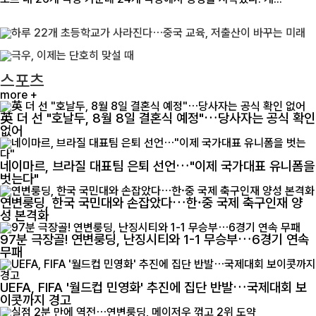
스포츠
more +
英 더 선 "호날두, 8월 8일 결혼식 예정"…당사자는 공식 확인
없어
네이마르, 브라질 대표팀 은퇴 선언…"이제 국가대표 유니폼을
벗는다"
연변룽딩, 한국 국민대와 손잡았다…한·중 국제 축구인재 양
성 본격화
97분 극장골! 연변룽딩, 난징시티와 1-1 무승부…6경기 연속
무패
UEFA, FIFA '월드컵 민영화' 추진에 집단 반발…국제대회 보
이콧까지 경고