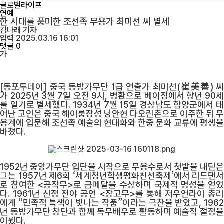
글로벌라이프
연예
한 시대를 풍미한 조선족 무용가 최미선 씨 별세
김나래
기자
입력 2025.03.16 16:01
댓글 0
가
[동포투데이] 중국 동방가무단 1급 연출가 최미선(崔美善) 씨
가 2025년 3월 7일 오전 9시, 병환으로 베이징에서 향년 90세
를 일기로 별세했다. 1934년 7월 15일 경상남도 함양군에서 태
어난 고인은 중국 헤이룽장성 닝안현 다오린촌으로 이주한 뒤 무
용계에 입문해 조선족 예술의 현대화와 한중 문화 교류에 평생을
바쳤다.
1952년 중앙가무단 입단을 시작으로 무용수로서 첫발을 내딛은
그는 1957년 제6회 ‘세계청년학생평화친선축제’에서 리드댄서
로 참여한 <공작무>로 금메달을 수상하며 국제적 명성을 얻었
다. 1961년 신정 전야 공연 <장고무>를 통해 저우언라이 총리
에게 “민족적 특색이 빛나는 작품”이라는 극찬을 받았고, 1962
년 동방가무단 창단과 함께 독무배우로 활동하며 예술적 절정을
이뤘다.