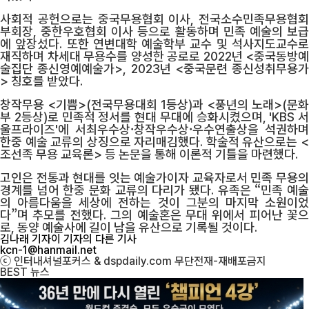
사회적 공헌으로는 중국무용협회 이사, 전국소수민족무용협회
부회장, 중한우호협회 이사 등으로 활동하며 민족 예술의 보급
에 앞장섰다. 또한 연변대학 예술학부 교수 및 석사지도교수로
재직하며 차세대 무용수를 양성한 공로로 2022년 <중국동방예
술집단 종신영예예술가>, 2023년 <중국문련 종신성취무용가
> 칭호를 받았다.
창작무용 <기쁨>(전국무용대회 1등상)과 <풍년의 노래>(문화
부 2등상)로 민족적 정서를 현대 무대에 승화시켰으며, 'KBS 서
울프라이즈'에 서최우수상·창작우수상·우수연출상을 석권하며
한중 예술 교류의 상징으로 자리매김했다. 학술적 유산으로는 <
조선족 무용 교육론> 등 논문을 통해 이론적 기틀을 마련했다.
고인은 전통과 현대를 잇는 예술가이자 교육자로서 민족 무용의
경계를 넘어 한중 문화 교류의 다리가 됐다. 유족은 “민족 예술
의 아름다움을 세상에 전하는 것이 그분의 마지막 소원이었
다”며 추모를 전했다. 그의 예술혼은 무대 위에서 피어난 꽃으
로, 동양 예술사에 길이 남을 유산으로 기록될 것이다.
김나래 기자
이 기자의 다른 기사
kcn-1@hanmail.net
ⓒ 인터내셔널포커스 & dspdaily.com 무단전재-재배포금지
BEST
뉴스