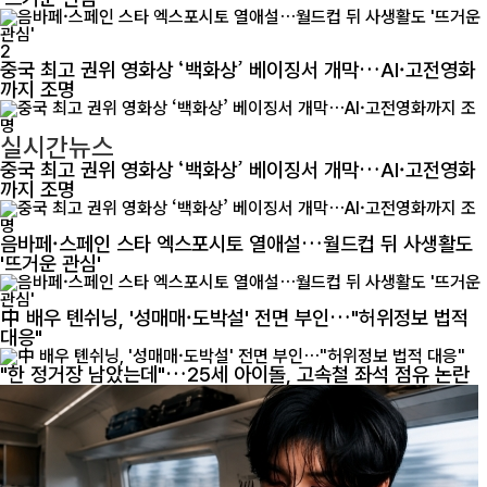
2
중국 최고 권위 영화상 ‘백화상’ 베이징서 개막…AI·고전영화
까지 조명
실시간뉴스
중국 최고 권위 영화상 ‘백화상’ 베이징서 개막…AI·고전영화
까지 조명
음바페·스페인 스타 엑스포시토 열애설…월드컵 뒤 사생활도
'뜨거운 관심'
中 배우 톈쉬닝, '성매매·도박설' 전면 부인…"허위정보 법적
대응"
"한 정거장 남았는데"…25세 아이돌, 고속철 좌석 점유 논란