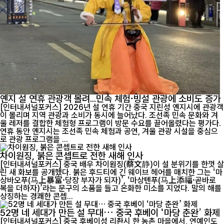
옌지 설 연휴 관광객 몰려...민속 체험·빙설 관광에 소비도 증가
[인터내셔널포커스] 2026년 설 연휴 기간 중국 지린성 옌지시에 관광객
이 몰리며 지역 관광과 소비가 동시에 늘어났다. 조선족 민속 문화와 겨
울 레저를 결합한 체험형 프로그램이 방문 수요를 끌어올렸다는 평가다.
연휴 동안 옌지시는 조선족 민속 체험과 공연, 겨울 관광 시설을 중심으
로 관광 프로그램을 ...
차이원징, 붉은 콘셉트로 전한 새해 인사
[인터내셔널포커스] 중국 배우 차이원징(蔡文静)이 설 분위기를 한껏 살
린 새 화보를 공개했다. 붉은 후드티에 긴 웨이브 헤어를 매치한 그는 ‘마
상바오푸(马上暴富·당장 부자가 되자)’, ‘마상톈푸(马上添福·곧바로
복을 더하자)’라는 문구의 소품을 들고 온화한 미소를 지었다. 말의 해를
상징하는 경쾌한 콘셉...
52명 네 세대가 만든 설 무대… 중국 후베이 ‘마당 춘완’ 화제
[인터내셔널포커스] 중국 후베이성 리촨시 한 농촌 마을에서, 연예인도