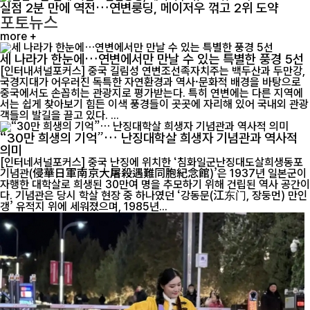
실점 2분 만에 역전…연변룽딩, 메이저우 꺾고 2위 도약
포토뉴스
more +
세 나라가 한눈에…연변에서만 만날 수 있는 특별한 풍경 5선
[인터내셔널포커스] 중국 길림성 연변조선족자치주는 백두산과 두만강,
국경지대가 어우러진 독특한 자연환경과 역사·문화적 배경을 바탕으로
중국에서도 손꼽히는 관광지로 평가받는다. 특히 연변에는 다른 지역에
서는 쉽게 찾아보기 힘든 이색 풍경들이 곳곳에 자리해 있어 국내외 관광
객들의 발길을 끌고 있다. ...
“30만 희생의 기억”… 난징대학살 희생자 기념관과 역사적
의미
[인터네셔널포커스] 중국 난징에 위치한 ‘침화일군난징대도살희생동포
기념관(侵華日軍南京大屠殺遇難同胞紀念館)’은 1937년 일본군이
자행한 대학살로 희생된 30만여 명을 추모하기 위해 건립된 역사 공간이
다. 기념관은 당시 학살 현장 중 하나였던 ‘강동문(江东门, 장둥먼) 만인
갱’ 유적지 위에 세워졌으며, 1985년...