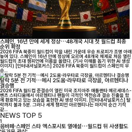
스페인, 16년 만에 세계 정상…48개국 시대 첫 월드컵 최종
순위 확정
2026 FIFA 북중미 월드컵이 막을 내린 가운데 우승 트로피가 조명 아래
놓여 있다. 스페인이 16년 만에 정상에 오르며 48개국 체제로 처음 열린
월드컵의 초대 챔피언에 이름을 올렸다. (기사 이해를 돕기 위한 AI 생성
이미지) [인터내셔널포커스] 2026 FIFA 북중미 월드컵이 스페인의 우
승...
탈락 5분 전 기적…메시 2도움·라우타로 극장골, 아르헨티나
결승행
2026 FIFA 월드컵 준결승이 열린 미국 조지아주 애틀랜타 메르세데스-
벤츠 스타디움에서 아르헨티나 팬들이 극적인 역전승과 결승 진출을 함
께 환호하고 있는 모습을 표현한 AI 생성 이미지. [인터내셔널포커스] 탈
락까지 불과 5분. 그러나 세계 챔피언 아르헨티나는 마지막 순간 기적
같...
NEWS
TOP 5
1
음바페·스페인 스타 엑스포시토 열애설…월드컵 뒤 사생활도
'뜨거운 관심'