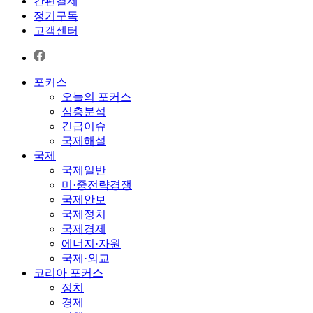
간편결제
정기구독
고객센터
포커스
오늘의 포커스
심층분석
긴급이슈
국제해설
국제
국제일반
미·중전략경쟁
국제안보
국제정치
국제경제
에너지·자원
국제·외교
코리아 포커스
정치
경제