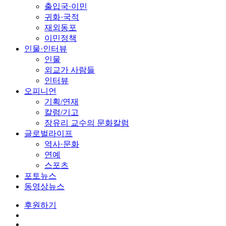
출입국·이민
귀화·국적
재외동포
이민정책
인물·인터뷰
인물
외교가 사람들
인터뷰
오피니언
기획/연재
칼럼/기고
장유리 교수의 문화칼럼
글로벌라이프
역사·문화
연예
스포츠
포토뉴스
동영상뉴스
후원하기