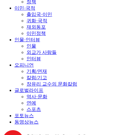
정책
이민·국적
출입국·이민
귀화·국적
재외동포
이민정책
인물·인터뷰
인물
외교가 사람들
인터뷰
오피니언
기획/연재
칼럼/기고
장유리 교수의 문화칼럼
글로벌라이프
역사·문화
연예
스포츠
포토뉴스
동영상뉴스