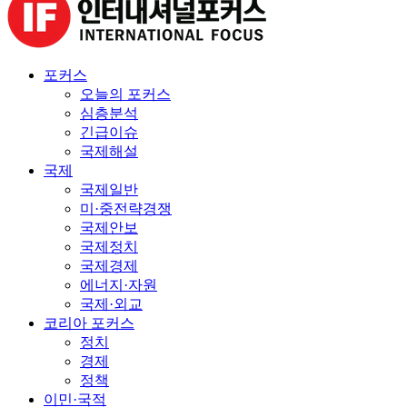
포커스
오늘의 포커스
심층분석
긴급이슈
국제해설
국제
국제일반
미·중전략경쟁
국제안보
국제정치
국제경제
에너지·자원
국제·외교
코리아 포커스
정치
경제
정책
이민·국적