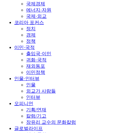
국제경제
에너지·자원
국제·외교
코리아 포커스
정치
경제
정책
이민·국적
출입국·이민
귀화·국적
재외동포
이민정책
인물·인터뷰
인물
외교가 사람들
인터뷰
오피니언
기획/연재
칼럼/기고
장유리 교수의 문화칼럼
글로벌라이프