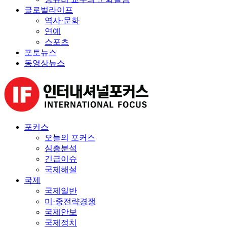
글로벌라이프
역사·문화
연예
스포츠
포토뉴스
동영상뉴스
포커스
오늘의 포커스
심층분석
긴급이슈
국제해설
국제
국제일반
미·중전략경쟁
국제안보
국제정치