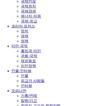
국제안보
국제정치
국제경제
에너지·자원
국제·외교
코리아 포커스
정치
경제
정책
이민·국적
출입국·이민
귀화·국적
재외동포
이민정책
인물·인터뷰
인물
외교가 사람들
인터뷰
오피니언
기획/연재
칼럼/기고
장유리 교수의 문화칼럼