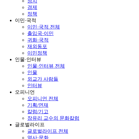
정치
경제
정책
이민·국적
이민·국적 전체
출입국·이민
귀화·국적
재외동포
이민정책
인물·인터뷰
인물·인터뷰 전체
인물
외교가 사람들
인터뷰
오피니언
오피니언 전체
기획/연재
칼럼/기고
장유리 교수의 문화칼럼
글로벌라이프
글로벌라이프 전체
역사·문화