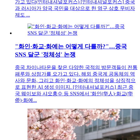
가고 있다(인터내셔널포커스) [인터내셔널포커스] 중국
과 러시아가 양국 국민을 대상으로 한 영구 상호 무비자
제도 ...
"화인·화교·화예는 어떻게 다를까?"…중국
SNS 달군 '정체성' 논쟁
중국 차이나타운을 찾은 다양한 국적의 방문객들이 전통
패루와 상점가를 오가고 있다. 해외 중국계 공동체의 역
사와 문화, 그리고 화인·화교·화예의 정체성을 상징적으
로 표현한 AI 생성 이미지. [인터내셔널포커스] 최근 중
국 웨이보와 샤오훙수 등 SNS에서 '화인(华人)·화교(华
侨)·화예...