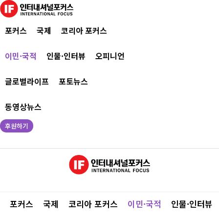
포커스
국제
코리아 포커스
이민·국적
인물·인터뷰
오피니언
글로벌라이프
포토뉴스
동영상뉴스
후원하기
포커스
국제
코리아 포커스
이민·국적
인물·인터뷰