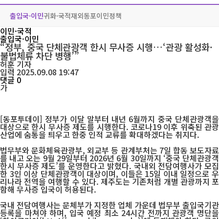
출입국·이민
귀화·국적
재외동포
이민정책
이민·국적
출입국·이민
“정부, 중국 단체관광객 한시 무사증 시행…‘관광 활성화·
불법체류 차단 병행’”
허훈
기자
입력 2025.09.08 19:47
댓글 0
가
[동포투데이] 정부가 이달 말부터 내년 6월까지 중국 단체관광객을
대상으로 한시 무사증 제도를 시행한다. 코로나19 이후 위축된 관광
산업에 숨통을 틔우고 한중 인적 교류를 확대하겠다는 취지다.
법무부와 문화체육관광부, 외교부 등 관계부처는 7일 합동 보도자료
를 내고 오는 9월 29일부터 2026년 6월 30일까지 ‘중국 단체관광객
한시 무사증 제도’를 운영한다고 밝혔다. 국내외 전담여행사가 모집
한 3인 이상 단체관광객이 대상이며, 이들은 15일 이내 일정으로 우
리나라 전역을 여행할 수 있다. 제주도는 기존처럼 개별 관광까지 포
함해 무사증 입국이 허용된다.
국내 전담여행사는 문체부가 지정한 업체 가운데 법무부 출입국기관
등록을 마쳐야 하며, 입국 예정 최소 24시간 전까지 관광객 명단을