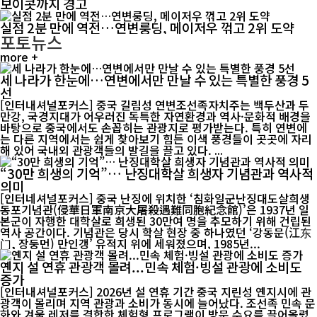
보이콧까지 경고
실점 2분 만에 역전…연변룽딩, 메이저우 꺾고 2위 도약
포토뉴스
more +
세 나라가 한눈에…연변에서만 만날 수 있는 특별한 풍경 5
선
[인터내셔널포커스] 중국 길림성 연변조선족자치주는 백두산과 두
만강, 국경지대가 어우러진 독특한 자연환경과 역사·문화적 배경을
바탕으로 중국에서도 손꼽히는 관광지로 평가받는다. 특히 연변에
는 다른 지역에서는 쉽게 찾아보기 힘든 이색 풍경들이 곳곳에 자리
해 있어 국내외 관광객들의 발길을 끌고 있다. ...
“30만 희생의 기억”… 난징대학살 희생자 기념관과 역사적
의미
[인터네셔널포커스] 중국 난징에 위치한 ‘침화일군난징대도살희생
동포기념관(侵華日軍南京大屠殺遇難同胞紀念館)’은 1937년 일
본군이 자행한 대학살로 희생된 30만여 명을 추모하기 위해 건립된
역사 공간이다. 기념관은 당시 학살 현장 중 하나였던 ‘강동문(江东
门, 장둥먼) 만인갱’ 유적지 위에 세워졌으며, 1985년...
옌지 설 연휴 관광객 몰려...민속 체험·빙설 관광에 소비도
증가
[인터내셔널포커스] 2026년 설 연휴 기간 중국 지린성 옌지시에 관
광객이 몰리며 지역 관광과 소비가 동시에 늘어났다. 조선족 민속 문
화와 겨울 레저를 결합한 체험형 프로그램이 방문 수요를 끌어올렸