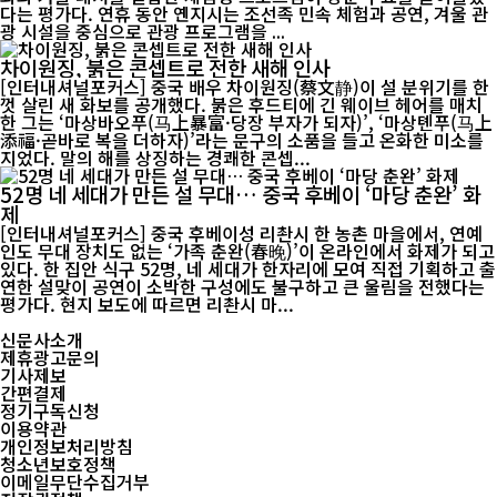
다는 평가다. 연휴 동안 옌지시는 조선족 민속 체험과 공연, 겨울 관
광 시설을 중심으로 관광 프로그램을 ...
차이원징, 붉은 콘셉트로 전한 새해 인사
[인터내셔널포커스] 중국 배우 차이원징(蔡文静)이 설 분위기를 한
껏 살린 새 화보를 공개했다. 붉은 후드티에 긴 웨이브 헤어를 매치
한 그는 ‘마상바오푸(马上暴富·당장 부자가 되자)’, ‘마상톈푸(马上
添福·곧바로 복을 더하자)’라는 문구의 소품을 들고 온화한 미소를
지었다. 말의 해를 상징하는 경쾌한 콘셉...
52명 네 세대가 만든 설 무대… 중국 후베이 ‘마당 춘완’ 화
제
[인터내셔널포커스] 중국 후베이성 리촨시 한 농촌 마을에서, 연예
인도 무대 장치도 없는 ‘가족 춘완(春晚)’이 온라인에서 화제가 되고
있다. 한 집안 식구 52명, 네 세대가 한자리에 모여 직접 기획하고 출
연한 설맞이 공연이 소박한 구성에도 불구하고 큰 울림을 전했다는
평가다. 현지 보도에 따르면 리촨시 마...
신문사소개
제휴광고문의
기사제보
간편결제
정기구독신청
이용약관
개인정보처리방침
청소년보호정책
이메일무단수집거부