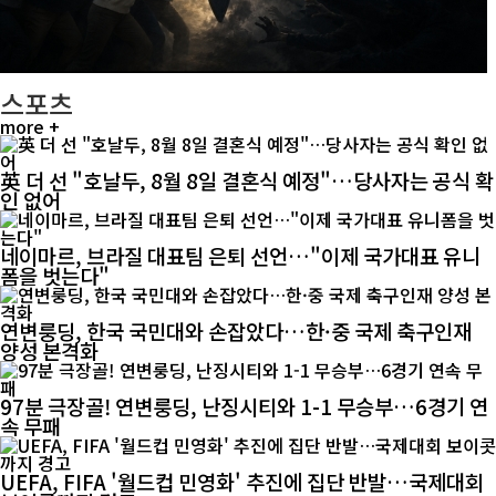
스포츠
more +
英 더 선 "호날두, 8월 8일 결혼식 예정"…당사자는 공식 확
인 없어
네이마르, 브라질 대표팀 은퇴 선언…"이제 국가대표 유니
폼을 벗는다"
연변룽딩, 한국 국민대와 손잡았다…한·중 국제 축구인재
양성 본격화
97분 극장골! 연변룽딩, 난징시티와 1-1 무승부…6경기 연
속 무패
UEFA, FIFA '월드컵 민영화' 추진에 집단 반발…국제대회