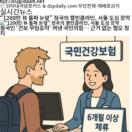
hyz7302@daum.net
ⓒ 인터내셔널포커스 & dspdaily.com 무단전재-재배포금지
실시간뉴스
“1200만 뷰 돌파 눈앞” 정국의 캘빈클라인, 서울 도심 장악
중국인 ‘건보 무임승차’ 꺼낸 국민의힘… 근거 없는 혐오 정
치