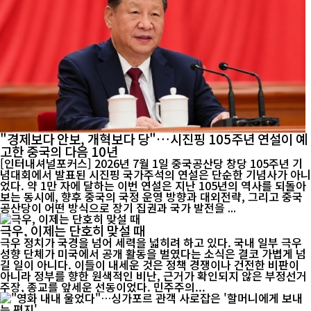
"경제보다 안보, 개혁보다 당"…시진핑 105주년 연설이 예
고한 중국의 다음 10년
[인터내셔널포커스] 2026년 7월 1일 중국공산당 창당 105주년 기
념대회에서 발표된 시진핑 국가주석의 연설은 단순한 기념사가 아니
었다. 약 1만 자에 달하는 이번 연설은 지난 105년의 역사를 되돌아
보는 동시에, 향후 중국의 국정 운영 방향과 대외전략, 그리고 중국
공산당이 어떤 방식으로 장기 집권과 국가 발전을 ...
극우, 이제는 단호히 맞설 때
극우 정치가 국경을 넘어 세력을 넓히려 하고 있다. 국내 일부 극우
성향 단체가 미국에서 공개 활동을 벌였다는 소식은 결코 가볍게 넘
길 일이 아니다. 이들이 내세운 것은 정책 경쟁이나 건전한 비판이
아니라 정부를 향한 원색적인 비난, 근거가 확인되지 않은 부정선거
주장, 종교를 앞세운 선동이었다. 민주주의...