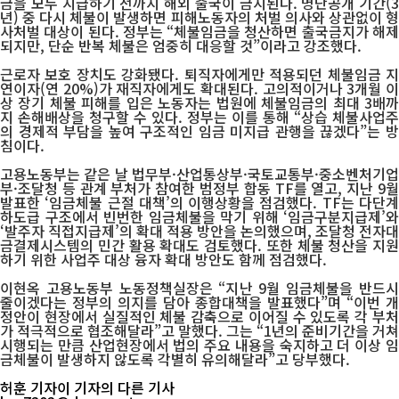
금을 모두 지급하기 전까지 해외 출국이 금지된다. 명단공개 기간(3
년) 중 다시 체불이 발생하면 피해노동자의 처벌 의사와 상관없이 형
사처벌 대상이 된다. 정부는 “체불임금을 청산하면 출국금지가 해제
되지만, 단순 반복 체불은 엄중히 대응할 것”이라고 강조했다.
근로자 보호 장치도 강화됐다. 퇴직자에게만 적용되던 체불임금 지
연이자(연 20%)가 재직자에게도 확대된다. 고의적이거나 3개월 이
상 장기 체불 피해를 입은 노동자는 법원에 체불임금의 최대 3배까
지 손해배상을 청구할 수 있다. 정부는 이를 통해 “상습 체불사업주
의 경제적 부담을 높여 구조적인 임금 미지급 관행을 끊겠다”는 방
침이다.
고용노동부는 같은 날 법무부·산업통상부·국토교통부·중소벤처기업
부·조달청 등 관계 부처가 참여한 범정부 합동 TF를 열고, 지난 9월
발표한 ‘임금체불 근절 대책’의 이행상황을 점검했다. TF는 다단계
하도급 구조에서 빈번한 임금체불을 막기 위해 ‘임금구분지급제’와
‘발주자 직접지급제’의 확대 적용 방안을 논의했으며, 조달청 전자대
금결제시스템의 민간 활용 확대도 검토했다. 또한 체불 청산을 지원
하기 위한 사업주 대상 융자 확대 방안도 함께 점검했다.
이현옥 고용노동부 노동정책실장은 “지난 9월 임금체불을 반드시
줄이겠다는 정부의 의지를 담아 종합대책을 발표했다”며 “이번 개
정안이 현장에서 실질적인 체불 감축으로 이어질 수 있도록 각 부처
가 적극적으로 협조해달라”고 말했다. 그는 “1년의 준비기간을 거쳐
시행되는 만큼 산업현장에서 법의 주요 내용을 숙지하고 더 이상 임
금체불이 발생하지 않도록 각별히 유의해달라”고 당부했다.
허훈 기자
이 기자의 다른 기사