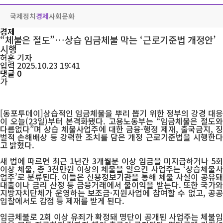
국제
정치
경제
사회
문화
경제
“체불은 절도”…상습 임금체불 막는 ‘근로기준법 개정안’
시행
허훈
기자
입력 2025.10.23 19:41
댓글 0
가
[동포투데이]상습적인 임금체불을 뿌리 뽑기 위한 정부의 강경 대응
이 오늘(23일)부터 본격화됐다. 고용노동부는 “임금체불은 절도와
다름없다”며 상습 체불사업주에 대한 금융·행정 제재, 출국금지, 징
벌적 손해배상 등 강력한 조치를 담은 개정 근로기준법을 시행한다
고 밝혔다.
새 법에 따르면 최근 1년간 3개월분 이상 임금을 미지급하거나 5회
이상 체불, 총 3천만원 이상의 체불을 일으킨 사업주는 ‘상습체불사
업주’로 분류된다. 이들은 신용정보기관을 통해 체불 사실이 공유돼
대출이나 금리 산정 등 금융거래에서 불이익을 받는다. 또한 국가와
지방자치단체가 운영하는 보조금·지원사업에 참여할 수 없고, 공공
입찰에서도 감점 등 제재를 받게 된다.
임금체불로 2회 이상 유죄가 확정돼 명단이 공개된 사업주는 체불임