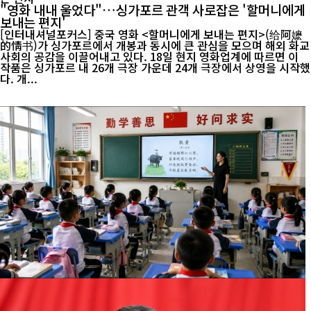
"영화 내내 울었다"…싱가포르 관객 사로잡은 '할머니에게
보내는 편지'
[인터내셔널포커스] 중국 영화 <할머니에게 보내는 편지>(给阿嬷
的情书)가 싱가포르에서 개봉과 동시에 큰 관심을 모으며 해외 화교
사회의 공감을 이끌어내고 있다. 18일 현지 영화업계에 따르면 이
작품은 싱가포르 내 26개 극장 가운데 24개 극장에서 상영을 시작했
다. 개...