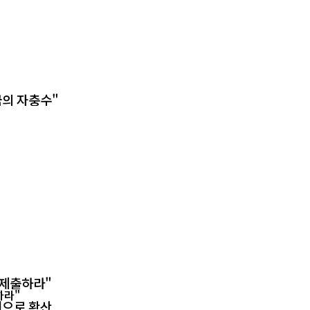
국의 자충수"
 제출하라"
권으로 확산