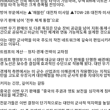
HIMARS는 신속 배치와 정밀 타격이 가능하며, 수백 km에 이르는
정밀 타격 능력은 크게 증폭될 전망이다.
방어 부문에서는 ▲‘재블린’ 대전차 미사일 ▲TOW-2B 대전차 미
무기 판매 넘어 ‘전투 체계 통합’으로
이번 무기 판매의 또 다른 특징은 단순 장비 공급을 넘어 지휘·통제
간으로 공유하고 미군의 작전 체계와 연동 가능하도록 설계한 것으로
이는 대만 군사력을 미국 주도의 작전 네트워크에 깊숙이 편입시키려
오는 이유다.
트럼프의 계산… 정치·경제·전략의 교차점
트럼프 행정부가 이 시점에 대규모 대만 무기 판매를 단행한 배경에는
경 노선은 보수층 결집에 효과적인 수단으로 작용해 왔다. 대만 무기
경제적 측면에서는 미 군수 산업과의 이해관계가 작용했다는 지적도 
만을 고도로 무장시켜 대만해협을 하나의 군사적 완충 지대이자 압박
커지는 긴장, 깊어지는 갈등
중국은 이번 무기 판매를 “중국의 주권과 영토 보전을 심각하게 침
대응을 예고했다.
전문가들은 이번 결정이 단기적으로는 대만의 군사적 억지력을 높일 