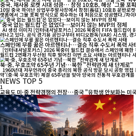
중국, 재사용 로켓 시대 성큼… 창정 10호B, 해상 '그물 포획
10일 중국 하이난 상업우주발사장에서 창정(長征) 10호B 운반로켓
'중국 없는 월드컵'은 없었다…보이지 않는 MVP의 정체
AI 생성 이미지 [인터내셔널포커스] 2026 북중미 FIFA 월드컵이 8강 열기로 달아오르는 가운데 경기장에는 중국 축구대표팀이 없지만, 대회를 움직이는 곳곳에서는 '중국 제조'의 존재감이 뚜렷하게 드
러나고 있다. 공식 경기용 공인구부터 비디오판독(VAR) 시스템, 경기
스페인에 무릎 꿇은 아르헨티나…결승 직후 수도서 폭력 사
[인터내셔널포커스] 2026 북중미 월드컵 결승에서 스페인에 패한
북·중, 우호조약 65주년 기념…북한 "전략관계 새 단계로"
1960년대 저우언라이 중국 총리의 북한 공식 방문 당시 공항 영접 장면. 중·북 전통 우호관계의 역사적 순간을 담은 기록 영상. [인터내셔널포커스] 북한이 중국과 체결한 '조중우호협조 및 상호원조조
약'(중·북 우호조약) 체결 65주년을 맞아 양국의 전통적 우호관계를 
NEWS
TOP 5
1
교육도 미·중 전략경쟁의 전장…중국 "유학생 안보화는 미