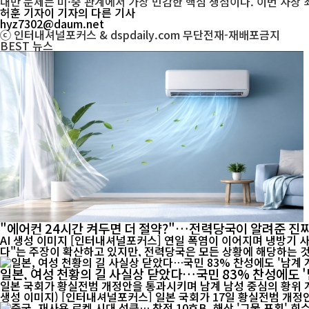
대만 문제는 미·중 관계에서 가장 민감한 핵심 쟁점이다. 이번 사상
허훈 기자
이 기자의 다른 기사
hyz7302@daum.net
ⓒ 인터내셔널포커스 & dspdaily.com 무단전재-재배포금지
BEST
뉴스
"에어컨 24시간 켜두면 더 절약?"…전력당국이 알려준 진짜
AI 생성 이미지 [인터내셔널포커스] 연일 폭염이 이어지며 냉방기 사용이 급증하고 전기요금 부담에 대한 우려도 커지고 있다. 최근 온라인에서는 "에어컨은 24시간 계속 켜두는 것이 오히려 전기료를 아낀
다"는 주장이 확산하고 있지만, 전력당국은 모든 상황에 해당하는 것은
일본, 여성 천황의 길 사실상 닫았다…국민 83% 찬성에도 '
일본 국회가 황실전범 개정안을 통과시키며 남계 남성 중심의 황위 계
생성 이미지) [인터내셔널포커스] 일본 국회가 17일 황실전범 개