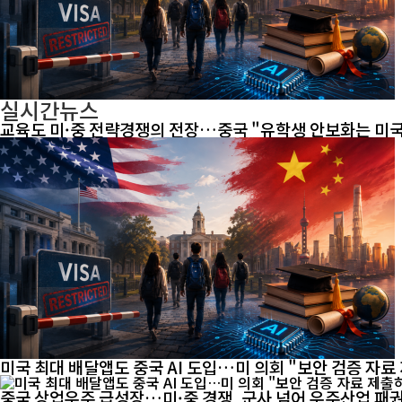
실시간뉴스
교육도 미·중 전략경쟁의 전장…중국 "유학생 안보화는 미
미국 최대 배달앱도 중국 AI 도입…미 의회 "보안 검증 자료
중국 상업우주 급성장…미·중 경쟁, 군사 넘어 우주산업 패