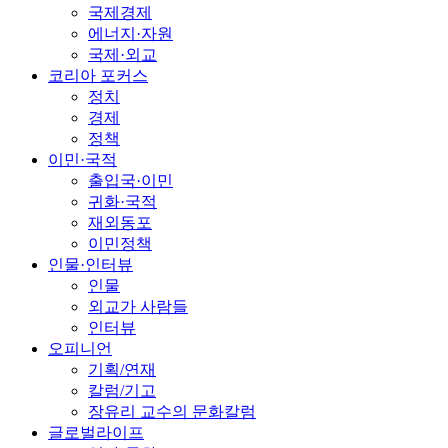
국제경제
에너지·자원
국제·외교
코리아 포커스
정치
경제
정책
이민·국적
출입국·이민
귀화·국적
재외동포
이민정책
인물·인터뷰
인물
외교가 사람들
인터뷰
오피니언
기획/연재
칼럼/기고
장유리 교수의 문화칼럼
글로벌라이프