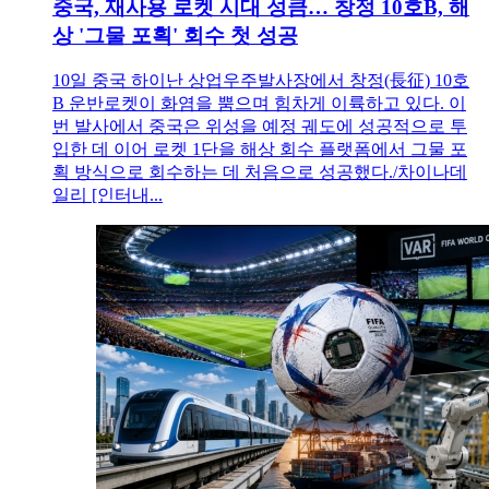
중국, 재사용 로켓 시대 성큼… 창정 10호B, 해
상 '그물 포획' 회수 첫 성공
10일 중국 하이난 상업우주발사장에서 창정(長征) 10호
B 운반로켓이 화염을 뿜으며 힘차게 이륙하고 있다. 이
번 발사에서 중국은 위성을 예정 궤도에 성공적으로 투
입한 데 이어 로켓 1단을 해상 회수 플랫폼에서 그물 포
획 방식으로 회수하는 데 처음으로 성공했다./차이나데
일리 [인터내...