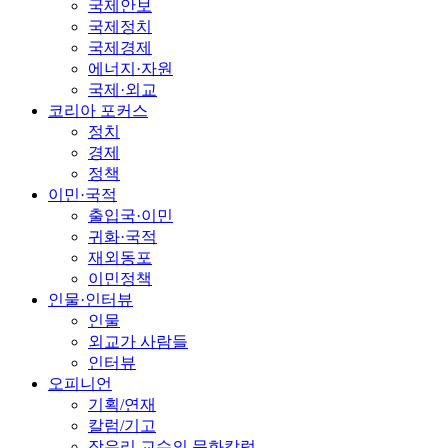
국제안보
국제정치
국제경제
에너지·자원
국제·외교
코리아 포커스
정치
경제
정책
이민·국적
출입국·이민
귀화·국적
재외동포
이민정책
인물·인터뷰
인물
외교가 사람들
인터뷰
오피니언
기획/연재
칼럼/기고
장유리 교수의 문화칼럼