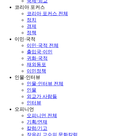
국제·외교
코리아 포커스
코리아 포커스 전체
정치
경제
정책
이민·국적
이민·국적 전체
출입국·이민
귀화·국적
재외동포
이민정책
인물·인터뷰
인물·인터뷰 전체
인물
외교가 사람들
인터뷰
오피니언
오피니언 전체
기획/연재
칼럼/기고
장유리 교수의 문화칼럼