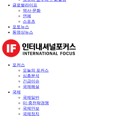
글로벌라이프
역사·문화
연예
스포츠
포토뉴스
동영상뉴스
포커스
오늘의 포커스
심층분석
긴급이슈
국제해설
국제
국제일반
미·중전략경쟁
국제안보
국제정치