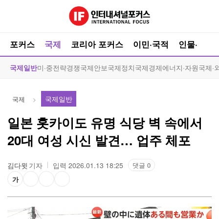
포커스
국제
코리아 포커스
이민·국적
인물·인터
국제일반
미·중전략경쟁
국제안보
국제정치
국제경제
에너지·자원
국제·
국제일반
국제
일본 홋카이도 유명 식당 벽 속에서
20대 여성 시신 발견… 업주 체포
김다윗
기자
입력 2026.01.13 18:25
댓글 0
가