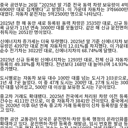
중국 공안부는 26일 “2025년 말 기준 전국 동력 차량 보유량이 4억
6900만 대로 집계됐다”고 밝혔다. 이 가운데 자동차는 3억6600만
대였다. 자동차 운전자는 5억2500만 명으로 나타났다.
2025년 한 해 동안 새로 등록된 동력 차량은 3535만 대로, 신규 등
록 규모가 11년 연속 3000만 대를 웃돌았다. 같은 해 신규 운전면허
취득자는 2051만 명이었다.
신에너지차 증가세는 더욱 뚜렷했다. 2025년 말 기준 신에너지차 보
유량은 4397만 대로 전체 자동차의 12.01%를 차지했다. 이 가운데
순수 전기차는 3022만 대로, 신에너지차의 68.74%에 달했다.
2025년 신규 등록된 신에너지차는 1293만 대로, 전체 신규 자동차
등록의 49.38%를 차지했다. 전년보다 168만 대 늘어나며 14.93%
증가했다.
도시별로는 자동차 보유 대수 100만 대를 넘는 도시가 103곳으로,
1년 새 7곳 늘었다. 이 중 47개 도시는 200만 대, 27개 도시는 300
만 대를 넘어섰고, 500만 대 이상을 보유한 도시는 7곳이었다.
중고차 거래도 확대됐다. 2025년 전국에서 처리된 차량 이전 등록
건수는 4111만 건으로, 이 중 자동차가 3841만 건이었다. 중국에서
는 2020년 이후 6년 연속 중고차 거래 등록량이 신차 등록량을 웃돌
고 있다.
한편 공안 교통관리 당국은 운전면허·차량 등록 행정의 온라인화를
확대하고 있다. 운전면허·차량 등록증 재발급, 임시 번호판 발급 등