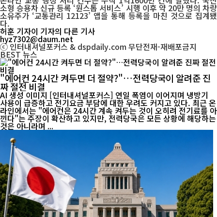
온라인 교통 행정 처리 건수는 누적 1억1600만 건에 달했다. 국산
소형 승용차 신규 등록 ‘원스톱 서비스’ 시행 이후 약 20만 명의 차량
소유주가 ‘교통관리 12123’ 앱을 통해 등록을 마친 것으로 집계됐
다.
허훈 기자
이 기자의 다른 기사
hyz7302@daum.net
ⓒ 인터내셔널포커스 & dspdaily.com 무단전재-재배포금지
BEST
뉴스
"에어컨 24시간 켜두면 더 절약?"…전력당국이 알려준 진
짜 절전 비결
AI 생성 이미지 [인터내셔널포커스] 연일 폭염이 이어지며 냉방기
사용이 급증하고 전기요금 부담에 대한 우려도 커지고 있다. 최근 온
라인에서는 "에어컨은 24시간 계속 켜두는 것이 오히려 전기료를 아
낀다"는 주장이 확산하고 있지만, 전력당국은 모든 상황에 해당하는
것은 아니라며 ...