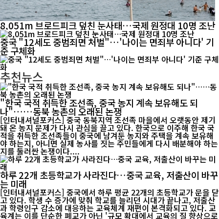
8,051m 브로드피크 덮친 눈사태…국제 원정대 10명 조난
중국 "12세도 중범죄면 처벌"…'나이는 면죄부 아니다' 기
준 구체화
추천뉴스
"한국 국적 취득한 조선족, 중국 농지 계속 보유해도 되
나"……동북 농촌의 오래된 논쟁
[인터내셔널포커스] 중국 동북지역 조선족 마을에서 오랫동안 제기
돼 온 농지 문제가 다시 관심을 끌고 있다. 한국으로 이주해 한국 국
적을 취득한 조선족들이 중국에 남겨둔 농지와 주택을 계속 보유해
야 하는지, 아니면 실제 농사를 짓는 주민들에게 다시 배분해야 하는
지를 둘러싼 논쟁이다....
하루 22개 초등학교가 사라진다…중국 교육, 저출산이 바꾸
는 미래
[인터내셔널포커스] 중국에서 하루 평균 22개의 초등학교가 문을 닫
고 있다. 학생 수 증가에 맞춰 학교를 늘리던 시대가 끝나고, 저출산
과 학령인구 감소에 대응하는 교육체계 재편이 본격화되고 있다. 교
육계는 이를 단순한 폐교가 아닌 '규모 확대에서 교육의 질 향상으로