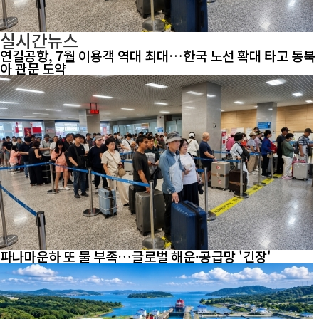
실시간뉴스
연길공항, 7월 이용객 역대 최대…한국 노선 확대 타고 동북
아 관문 도약
파나마운하 또 물 부족…글로벌 해운·공급망 '긴장'