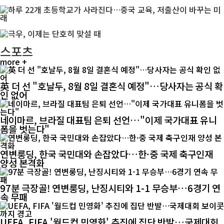
스포츠
more +
英 더 선 "호날두, 8월 8일 결혼식 예정"…당사자는 공식 확
인 없어
네이마르, 브라질 대표팀 은퇴 선언…"이제 국가대표 유니
폼을 벗는다"
연변룽딩, 한국 국민대와 손잡았다…한·중 국제 축구인재
양성 본격화
97분 극장골! 연변룽딩, 난징시티와 1-1 무승부…6경기 연
속 무패
UEFA, FIFA '월드컵 민영화' 추진에 집단 반발…국제대회