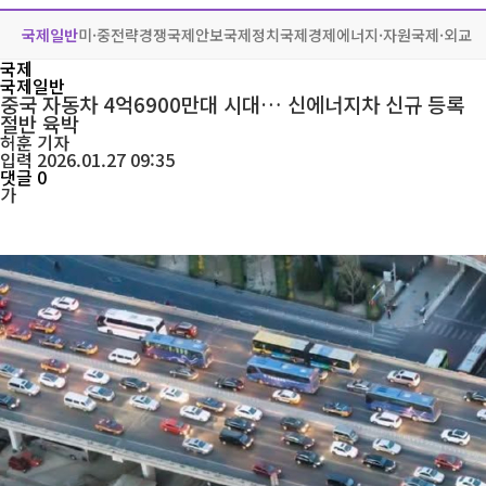
국제일반
미·중전략경쟁
국제안보
국제정치
국제경제
에너지·자원
국제·외교
국제
국제일반
중국 자동차 4억6900만대 시대… 신에너지차 신규 등록
절반 육박
허훈
기자
입력 2026.01.27 09:35
댓글 0
가