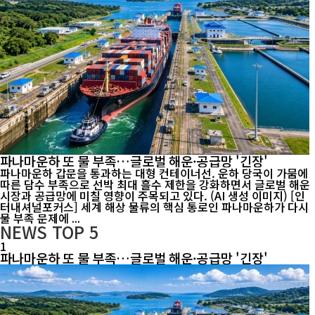
파나마운하 또 물 부족…글로벌 해운·공급망 '긴장'
파나마운하 갑문을 통과하는 대형 컨테이너선. 운하 당국이 가뭄에
따른 담수 부족으로 선박 최대 흘수 제한을 강화하면서 글로벌 해운
시장과 공급망에 미칠 영향이 주목되고 있다. (AI 생성 이미지) [인
터내셔널포커스] 세계 해상 물류의 핵심 통로인 파나마운하가 다시
물 부족 문제에 ...
NEWS
TOP 5
1
파나마운하 또 물 부족…글로벌 해운·공급망 '긴장'