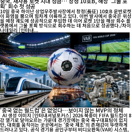
중국, 재사용 로켓 시대 성큼… 창정 10호B, 해상 '그물 포
획' 회수 첫 성공
10일 중국 하이난 상업우주발사장에서 창정(長征) 10호B 운반로켓
이 화염을 뿜으며 힘차게 이륙하고 있다. 이번 발사에서 중국은 위성
을 예정 궤도에 성공적으로 투입한 데 이어 로켓 1단을 해상 회수 플
랫폼에서 그물 포획 방식으로 회수하는 데 처음으로 성공했다./차이
나데일리 [인터내...
'중국 없는 월드컵'은 없었다…보이지 않는 MVP의 정체
AI 생성 이미지 [인터내셔널포커스] 2026 북중미 FIFA 월드컵이 8
강 열기로 달아오르는 가운데 경기장에는 중국 축구대표팀이 없지
만, 대회를 움직이는 곳곳에서는 '중국 제조'의 존재감이 뚜렷하게
드러나고 있다. 공식 경기용 공인구부터 비디오판독(VAR) 시스템,