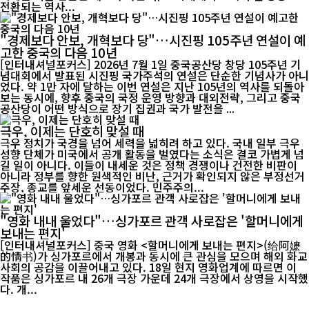
전환되는 역사...
"경제보다 안보, 개혁보다 당"…시진핑 105주년 연설이 예
고한 중국의 다음 10년
[인터내셔널포커스] 2026년 7월 1일 중국공산당 창당 105주년 기
념대회에서 발표된 시진핑 국가주석의 연설은 단순한 기념사가 아니
었다. 약 1만 자에 달하는 이번 연설은 지난 105년의 역사를 되돌아
보는 동시에, 향후 중국의 국정 운영 방향과 대외전략, 그리고 중국
공산당이 어떤 방식으로 장기 집권과 국가 발전을 ...
극우, 이제는 단호히 맞설 때
극우 정치가 국경을 넘어 세력을 넓히려 하고 있다. 국내 일부 극우
성향 단체가 미국에서 공개 활동을 벌였다는 소식은 결코 가볍게 넘
길 일이 아니다. 이들이 내세운 것은 정책 경쟁이나 건전한 비판이
아니라 정부를 향한 원색적인 비난, 근거가 확인되지 않은 부정선거
주장, 종교를 앞세운 선동이었다. 민주주의...
"영화 내내 울었다"…싱가포르 관객 사로잡은 '할머니에게
보내는 편지'
[인터내셔널포커스] 중국 영화 <할머니에게 보내는 편지>(给阿嬷
的情书)가 싱가포르에서 개봉과 동시에 큰 관심을 모으며 해외 화교
사회의 공감을 이끌어내고 있다. 18일 현지 영화업계에 따르면 이
작품은 싱가포르 내 26개 극장 가운데 24개 극장에서 상영을 시작했
다. 개...