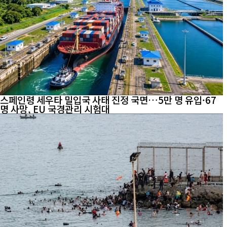
스페인령 세우타 밀입국 사태 진정 국면…5만 명 유입·67
명 사망, EU 국경관리 시험대