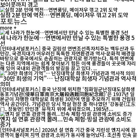
보이콧까지 경고
실점 2분 만에 역전…연변룽딩, 메이저우 꺾고 2위 도약
포토뉴스
more +
세 나라가 한눈에…연변에서만 만날 수 있는 특별한 풍경 5
선
[인터내셔널포커스] 중국 길림성 연변조선족자치주는 백두산과 두
만강, 국경지대가 어우러진 독특한 자연환경과 역사·문화적 배경을
바탕으로 중국에서도 손꼽히는 관광지로 평가받는다. 특히 연변에
는 다른 지역에서는 쉽게 찾아보기 힘든 이색 풍경들이 곳곳에 자리
해 있어 국내외 관광객들의 발길을 끌고 있다. ...
“30만 희생의 기억”… 난징대학살 희생자 기념관과 역사적
의미
[인터네셔널포커스] 중국 난징에 위치한 ‘침화일군난징대도살희생
동포기념관(侵華日軍南京大屠殺遇難同胞紀念館)’은 1937년 일
본군이 자행한 대학살로 희생된 30만여 명을 추모하기 위해 건립된
역사 공간이다. 기념관은 당시 학살 현장 중 하나였던 ‘강동문(江东
门, 장둥먼) 만인갱’ 유적지 위에 세워졌으며, 1985년...
옌지 설 연휴 관광객 몰려...민속 체험·빙설 관광에 소비도
증가
[인터내셔널포커스] 2026년 설 연휴 기간 중국 지린성 옌지시에 관
광객이 몰리며 지역 관광과 소비가 동시에 늘어났다. 조선족 민속 문