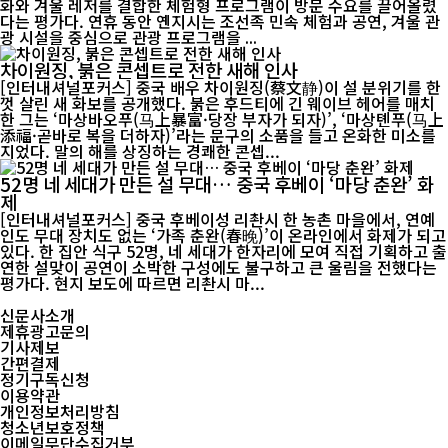
화와 겨울 레저를 결합한 체험형 프로그램이 방문 수요를 끌어올렸
다는 평가다. 연휴 동안 옌지시는 조선족 민속 체험과 공연, 겨울 관
광 시설을 중심으로 관광 프로그램을 ...
차이원징, 붉은 콘셉트로 전한 새해 인사
[인터내셔널포커스] 중국 배우 차이원징(蔡文静)이 설 분위기를 한
껏 살린 새 화보를 공개했다. 붉은 후드티에 긴 웨이브 헤어를 매치
한 그는 ‘마상바오푸(马上暴富·당장 부자가 되자)’, ‘마상톈푸(马上
添福·곧바로 복을 더하자)’라는 문구의 소품을 들고 온화한 미소를
지었다. 말의 해를 상징하는 경쾌한 콘셉...
52명 네 세대가 만든 설 무대… 중국 후베이 ‘마당 춘완’ 화
제
[인터내셔널포커스] 중국 후베이성 리촨시 한 농촌 마을에서, 연예
인도 무대 장치도 없는 ‘가족 춘완(春晚)’이 온라인에서 화제가 되고
있다. 한 집안 식구 52명, 네 세대가 한자리에 모여 직접 기획하고 출
연한 설맞이 공연이 소박한 구성에도 불구하고 큰 울림을 전했다는
평가다. 현지 보도에 따르면 리촨시 마...
신문사소개
제휴광고문의
기사제보
간편결제
정기구독신청
이용약관
개인정보처리방침
청소년보호정책
이메일무단수집거부