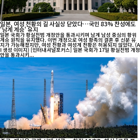
일본, 여성 천황의 길 사실상 닫았다…국민 83% 찬성에도
'남계 계승' 유지
일본 국회가 황실전범 개정안을 통과시키며 남계 남성 중심의 황위
계승 원칙을 유지했다. 이번 개정으로 여성 황족의 결혼 후 신분 유
지가 가능해졌지만, 여성 천황과 여성계 천황은 허용되지 않았다. (A
I 생성 이미지) [인터내셔널포커스] 일본 국회가 17일 황실전범 개정
안을 통과시키...