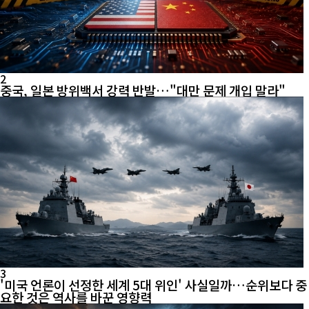
2
중국, 일본 방위백서 강력 반발…"대만 문제 개입 말라"
3
'미국 언론이 선정한 세계 5대 위인' 사실일까…순위보다 중
요한 것은 역사를 바꾼 영향력