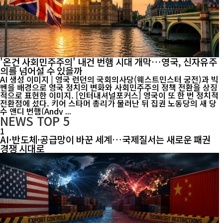
'온건 사회민주주의' 내건 번햄 시대 개막…영국, 신자유주
의를 넘어설 수 있을까
AI 생성 이미지 | 영국 런던의 국회의사당(웨스트민스터 궁전)과 빅
벤을 배경으로 영국 정치의 변화와 사회민주주의 정책 전환을 상징
적으로 표현한 이미지. [인터내셔널포커스] 영국이 또 한 번 정치적
전환점에 섰다. 키어 스타머 총리가 물러난 뒤 집권 노동당의 새 당
수 앤디 번햄(Andy ...
NEWS
TOP 5
1
AI·반도체·공급망이 바꾼 세계…국제질서는 새로운 패권
경쟁 시대로