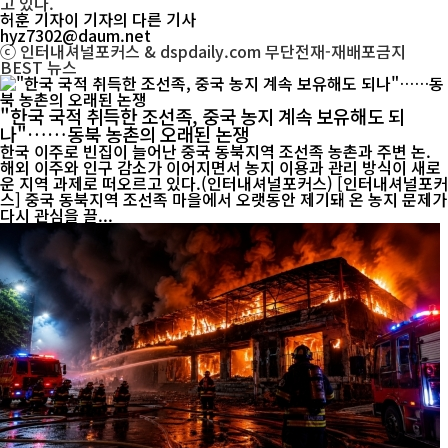
고 있다.
허훈 기자
이 기자의 다른 기사
hyz7302@daum.net
ⓒ 인터내셔널포커스 & dspdaily.com 무단전재-재배포금지
BEST
뉴스
"한국 국적 취득한 조선족, 중국 농지 계속 보유해도 되
나"……동북 농촌의 오래된 논쟁
한국 이주로 빈집이 늘어난 중국 동북지역 조선족 농촌과 주변 논.
해외 이주와 인구 감소가 이어지면서 농지 이용과 관리 방식이 새로
운 지역 과제로 떠오르고 있다.(인터내셔널포커스) [인터내셔널포커
스] 중국 동북지역 조선족 마을에서 오랫동안 제기돼 온 농지 문제가
다시 관심을 끌...