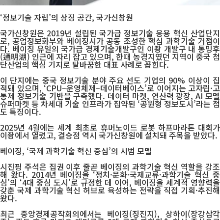
‘정보기술 자립’의 상징 공간, 국가신창원
국가신창원은 2019년 설립된 국가급 정보기술 응용 혁신 산업단지
로, 공업정보화부와 베이징시가 공동 조성한 핵심 과학기술 거점이
다. 베이징 유일의 국가급 경제기술개발구인 이좡 개발구 내 통밍후
(通明湖) 인근에 자리 잡고 있으며, 한때 농경지였던 지역이 중국 첨
단산업의 핵심 기지로 탈바꿈한 대표 사례로 꼽힌다.
이 단지에는 중국 정보기술 분야 주요 선도 기업의 90% 이상이 집
적돼 있으며, ‘CPU–운영체제–데이터베이스’로 이어지는 고자립·고
통제 정보기술 기반을 구축했다. 데이터 마켓, 연산력 광장, AI 모델
슈퍼마켓 등 차세대 기술 인프라가 집약된 ‘공원형 정보도시’라는 점
도 특징이다.
2025년 4월에는 세계 최초로 휴머노이드 로봇 하프마라톤 대회가
이좡에서 열렸고, 결승점 역시 국가신창원에 설치돼 주목을 받았다.
베이징, ‘국제 과학기술 혁신 중심’의 시범 모델
시진핑 주석은 집권 이후 줄곧 베이징의 과학기술 혁신 역할을 강조
해 왔다. 2014년 베이징을 ‘정치·문화·국제교류·과학기술 혁신 중
심’의 ‘4대 중심 도시’로 규정한 데 이어, 베이징을 세계적 영향력을
갖춘 국제 과학기술 혁신 허브로 육성하는 전략을 직접 기획·추진해
왔다.
최근 중앙경제공작회의에서는 베이징(징진지), 상하이(장강삼각