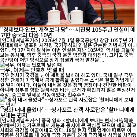
"경제보다 안보, 개혁보다 당"…시진핑 105주년 연설이 예
고한 중국의 다음 10년
[인터내셔널포커스] 2026년 7월 1일 중국공산당 창당 105주년 기
념대회에서 발표된 시진핑 국가주석의 연설은 단순한 기념사가 아니
었다. 약 1만 자에 달하는 이번 연설은 지난 105년의 역사를 되돌아
보는 동시에, 향후 중국의 국정 운영 방향과 대외전략, 그리고 중국
공산당이 어떤 방식으로 장기 집권과 국가 발전을 ...
극우, 이제는 단호히 맞설 때
극우 정치가 국경을 넘어 세력을 넓히려 하고 있다. 국내 일부 극우
성향 단체가 미국에서 공개 활동을 벌였다는 소식은 결코 가볍게 넘
길 일이 아니다. 이들이 내세운 것은 정책 경쟁이나 건전한 비판이
아니라 정부를 향한 원색적인 비난, 근거가 확인되지 않은 부정선거
주장, 종교를 앞세운 선동이었다. 민주주의...
"영화 내내 울었다"…싱가포르 관객 사로잡은 '할머니에게
보내는 편지'
[인터내셔널포커스] 중국 영화 <할머니에게 보내는 편지>(给阿嬷
的情书)가 싱가포르에서 개봉과 동시에 큰 관심을 모으며 해외 화교
사회의 공감을 이끌어내고 있다. 18일 현지 영화업계에 따르면 이
작품은 싱가포르 내 26개 극장 가운데 24개 극장에서 상영을 시작했