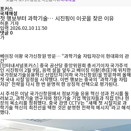
포커스
국제해설
첫 행보부터 과학기술… 시진핑이 이곳을 찾은 이유
허훈
기자
입력 2026.02.10 11:50
댓글 0
가
베이징 이좡 국가신창원 방문… “과학기술 자립자강이 현대화의 관
건”
[인터내셔널포커스] 중국 공산당 중앙위원회 총서기이자 국가주석
인 시진핑이 2월 9일, 음력 설을 앞두고 베이징 이좡(亦庄)에 위치한
국가정보기술응용혁신 산업단지(이하 국가신창원)을 방문하며 올해
첫 국내 시찰 일정을 시작했다. 이번 행보는 중국의 ‘과학기술 자립
자강’ 전략을 다시 한 번 분명히 한 상징적 선택으로 평가된다.
시 주석은 이날 국가신창원에서 정보기술 응용 혁신 성과 전시를 둘
러보고, 과학기술 연구자와 첨단기술 기업 책임자들과 직접 만나 현
장의 목소리를 청취했다. 중국 관영 CCTV는 “새해 첫 시찰지로 과
학기술 혁신의 최전선을 택한 것은 분명한 전략적 메시지”라고 해석
했다.