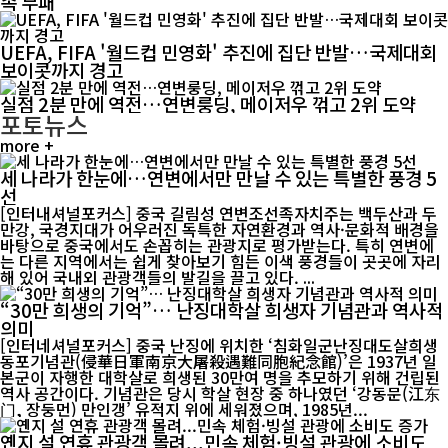
속 무패
UEFA, FIFA '월드컵 민영화' 추진에 집단 반발…국제대회
보이콧까지 경고
실점 2분 만에 역전…연변룽딩, 메이저우 꺾고 2위 도약
포토뉴스
more +
세 나라가 한눈에…연변에서만 만날 수 있는 특별한 풍경 5
선
[인터내셔널포커스] 중국 길림성 연변조선족자치주는 백두산과 두
만강, 국경지대가 어우러진 독특한 자연환경과 역사·문화적 배경을
바탕으로 중국에서도 손꼽히는 관광지로 평가받는다. 특히 연변에
는 다른 지역에서는 쉽게 찾아보기 힘든 이색 풍경들이 곳곳에 자리
해 있어 국내외 관광객들의 발길을 끌고 있다. ...
“30만 희생의 기억”… 난징대학살 희생자 기념관과 역사적
의미
[인터네셔널포커스] 중국 난징에 위치한 ‘침화일군난징대도살희생
동포기념관(侵華日軍南京大屠殺遇難同胞紀念館)’은 1937년 일
본군이 자행한 대학살로 희생된 30만여 명을 추모하기 위해 건립된
역사 공간이다. 기념관은 당시 학살 현장 중 하나였던 ‘강동문(江东
门, 장둥먼) 만인갱’ 유적지 위에 세워졌으며, 1985년...
옌지 설 연휴 관광객 몰려...민속 체험·빙설 관광에 소비도