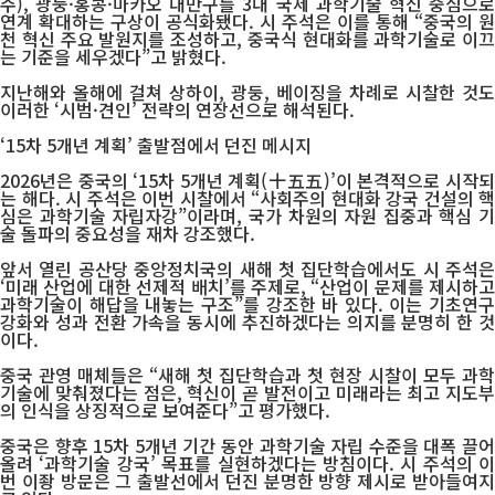
주), 광둥·홍콩·마카오 대만구를 3대 국제 과학기술 혁신 중심으로
연계 확대하는 구상이 공식화됐다. 시 주석은 이를 통해 “중국의 원
천 혁신 주요 발원지를 조성하고, 중국식 현대화를 과학기술로 이끄
는 기준을 세우겠다”고 밝혔다.
지난해와 올해에 걸쳐 상하이, 광둥, 베이징을 차례로 시찰한 것도
이러한 ‘시범·견인’ 전략의 연장선으로 해석된다.
‘
15차 5개년 계획’ 출발점에서 던진 메시지
2026년은 중국의 ‘15차 5개년 계획(十五五)’이 본격적으로 시작되
는 해다. 시 주석은 이번 시찰에서 “사회주의 현대화 강국 건설의 핵
심은 과학기술 자립자강”이라며, 국가 차원의 자원 집중과 핵심 기
술 돌파의 중요성을 재차 강조했다.
앞서 열린 공산당 중앙정치국의 새해 첫 집단학습에서도 시 주석은
‘미래 산업에 대한 선제적 배치’를 주제로, “산업이 문제를 제시하고
과학기술이 해답을 내놓는 구조”를 강조한 바 있다. 이는 기초연구
강화와 성과 전환 가속을 동시에 추진하겠다는 의지를 분명히 한 것
이다.
중국 관영 매체들은 “새해 첫 집단학습과 첫 현장 시찰이 모두 과학
기술에 맞춰졌다는 점은, 혁신이 곧 발전이고 미래라는 최고 지도부
의 인식을 상징적으로 보여준다”고 평가했다.
중국은 향후 15차 5개년 기간 동안 과학기술 자립 수준을 대폭 끌어
올려 ‘과학기술 강국’ 목표를 실현하겠다는 방침이다. 시 주석의 이
번 이좡 방문은 그 출발선에서 던진 분명한 방향 제시로 받아들여지