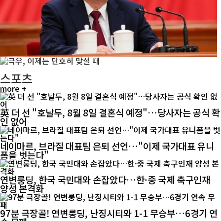
스포츠
more +
英 더 선 "호날두, 8월 8일 결혼식 예정"…당사자는 공식 확
인 없어
네이마르, 브라질 대표팀 은퇴 선언…"이제 국가대표 유니
폼을 벗는다"
연변룽딩, 한국 국민대와 손잡았다…한·중 국제 축구인재
양성 본격화
97분 극장골! 연변룽딩, 난징시티와 1-1 무승부…6경기 연