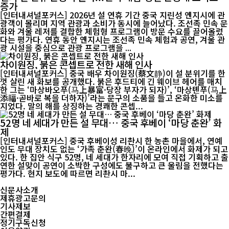
증가
[인터내셔널포커스] 2026년 설 연휴 기간 중국 지린성 옌지시에 관
광객이 몰리며 지역 관광과 소비가 동시에 늘어났다. 조선족 민속 문
화와 겨울 레저를 결합한 체험형 프로그램이 방문 수요를 끌어올렸
다는 평가다. 연휴 동안 옌지시는 조선족 민속 체험과 공연, 겨울 관
광 시설을 중심으로 관광 프로그램을 ...
차이원징, 붉은 콘셉트로 전한 새해 인사
[인터내셔널포커스] 중국 배우 차이원징(蔡文静)이 설 분위기를 한
껏 살린 새 화보를 공개했다. 붉은 후드티에 긴 웨이브 헤어를 매치
한 그는 ‘마상바오푸(马上暴富·당장 부자가 되자)’, ‘마상톈푸(马上
添福·곧바로 복을 더하자)’라는 문구의 소품을 들고 온화한 미소를
지었다. 말의 해를 상징하는 경쾌한 콘셉...
52명 네 세대가 만든 설 무대… 중국 후베이 ‘마당 춘완’ 화
제
[인터내셔널포커스] 중국 후베이성 리촨시 한 농촌 마을에서, 연예
인도 무대 장치도 없는 ‘가족 춘완(春晚)’이 온라인에서 화제가 되고
있다. 한 집안 식구 52명, 네 세대가 한자리에 모여 직접 기획하고 출
연한 설맞이 공연이 소박한 구성에도 불구하고 큰 울림을 전했다는
평가다. 현지 보도에 따르면 리촨시 마...
신문사소개
제휴광고문의
기사제보
간편결제
정기구독신청