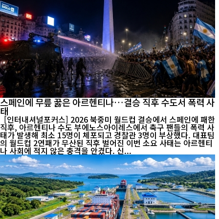
스페인에 무릎 꿇은 아르헨티나…결승 직후 수도서 폭력 사
태
[인터내셔널포커스] 2026 북중미 월드컵 결승에서 스페인에 패한
직후, 아르헨티나 수도 부에노스아이레스에서 축구 팬들의 폭력 사
태가 발생해 최소 15명이 체포되고 경찰관 3명이 부상했다. 대표팀
의 월드컵 2연패가 무산된 직후 벌어진 이번 소요 사태는 아르헨티
나 사회에 적지 않은 충격을 안겼다. 신...