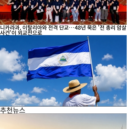
니카라과, 이탈리아와 전격 단교…48년 묵은 '전 총리 암살
사건'이 외교전으로
추천뉴스