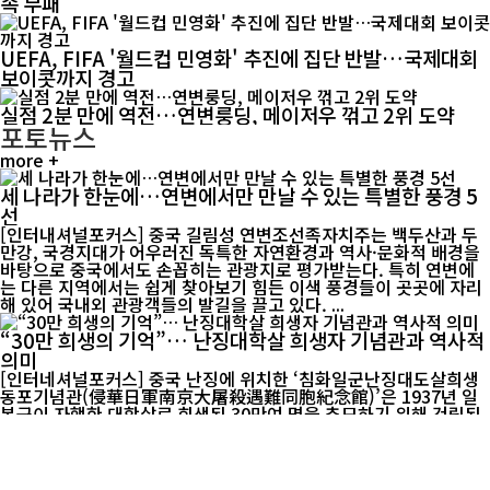
속 무패
UEFA, FIFA '월드컵 민영화' 추진에 집단 반발…국제대회
보이콧까지 경고
실점 2분 만에 역전…연변룽딩, 메이저우 꺾고 2위 도약
포토뉴스
more +
세 나라가 한눈에…연변에서만 만날 수 있는 특별한 풍경 5
선
[인터내셔널포커스] 중국 길림성 연변조선족자치주는 백두산과 두
만강, 국경지대가 어우러진 독특한 자연환경과 역사·문화적 배경을
바탕으로 중국에서도 손꼽히는 관광지로 평가받는다. 특히 연변에
는 다른 지역에서는 쉽게 찾아보기 힘든 이색 풍경들이 곳곳에 자리
해 있어 국내외 관광객들의 발길을 끌고 있다. ...
“30만 희생의 기억”… 난징대학살 희생자 기념관과 역사적
의미
[인터네셔널포커스] 중국 난징에 위치한 ‘침화일군난징대도살희생
동포기념관(侵華日軍南京大屠殺遇難同胞紀念館)’은 1937년 일
본군이 자행한 대학살로 희생된 30만여 명을 추모하기 위해 건립된
역사 공간이다. 기념관은 당시 학살 현장 중 하나였던 ‘강동문(江东
门, 장둥먼) 만인갱’ 유적지 위에 세워졌으며, 1985년...
옌지 설 연휴 관광객 몰려...민속 체험·빙설 관광에 소비도