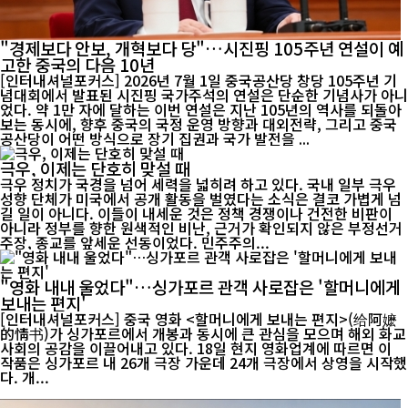
"경제보다 안보, 개혁보다 당"…시진핑 105주년 연설이 예
고한 중국의 다음 10년
[인터내셔널포커스] 2026년 7월 1일 중국공산당 창당 105주년 기
념대회에서 발표된 시진핑 국가주석의 연설은 단순한 기념사가 아니
었다. 약 1만 자에 달하는 이번 연설은 지난 105년의 역사를 되돌아
보는 동시에, 향후 중국의 국정 운영 방향과 대외전략, 그리고 중국
공산당이 어떤 방식으로 장기 집권과 국가 발전을 ...
극우, 이제는 단호히 맞설 때
극우 정치가 국경을 넘어 세력을 넓히려 하고 있다. 국내 일부 극우
성향 단체가 미국에서 공개 활동을 벌였다는 소식은 결코 가볍게 넘
길 일이 아니다. 이들이 내세운 것은 정책 경쟁이나 건전한 비판이
아니라 정부를 향한 원색적인 비난, 근거가 확인되지 않은 부정선거
주장, 종교를 앞세운 선동이었다. 민주주의...
"영화 내내 울었다"…싱가포르 관객 사로잡은 '할머니에게
보내는 편지'
[인터내셔널포커스] 중국 영화 <할머니에게 보내는 편지>(给阿嬷
的情书)가 싱가포르에서 개봉과 동시에 큰 관심을 모으며 해외 화교
사회의 공감을 이끌어내고 있다. 18일 현지 영화업계에 따르면 이
작품은 싱가포르 내 26개 극장 가운데 24개 극장에서 상영을 시작했
다. 개...