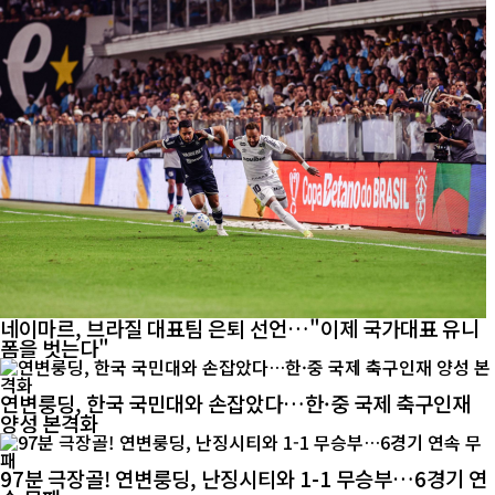
네이마르, 브라질 대표팀 은퇴 선언…"이제 국가대표 유니
폼을 벗는다"
연변룽딩, 한국 국민대와 손잡았다…한·중 국제 축구인재
양성 본격화
97분 극장골! 연변룽딩, 난징시티와 1-1 무승부…6경기 연