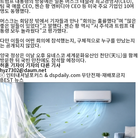
트럼프 대통령의 방중에는 일론 머스크 테슬라 최고경영자(CEO),
팀 쿡 애플 CEO, 젠슨 황 엔비디아 CEO 등 미국 주요 기업인 10여
명도 동행했다.
머스크는 회담장 밖에서 기자들과 만나 “회의는 훌륭했다”며 “많은
좋은 일들이 있었다”고 말했다. 젠슨 황 역시 “시 주석과 트럼프 대
통령 모두 놀라웠다”고 평가했다.
다만 이들이 어떤 회의에 참석했는지, 구체적으로 누구를 만났는지
는 공개되지 않았다.
양국 정상은 이날 오후 유네스코 세계문화유산인 천단(天坛)을 함께
방문한 뒤 국빈 만찬에도 참석할 예정이다.
허훈 기자
이 기자의 다른 기사
hyz7302@daum.net
ⓒ 인터내셔널포커스 & dspdaily.com 무단전재-재배포금지
BEST
뉴스