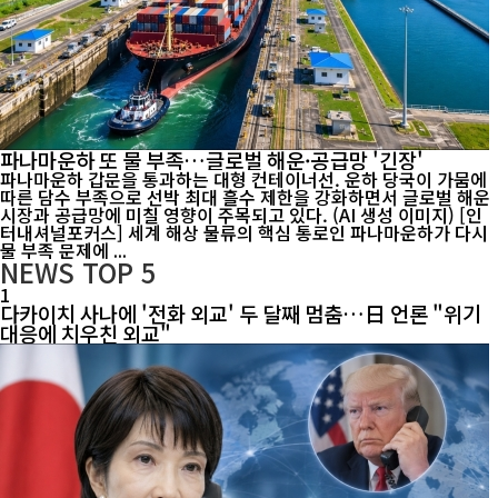
파나마운하 또 물 부족…글로벌 해운·공급망 '긴장'
파나마운하 갑문을 통과하는 대형 컨테이너선. 운하 당국이 가뭄에
따른 담수 부족으로 선박 최대 흘수 제한을 강화하면서 글로벌 해운
시장과 공급망에 미칠 영향이 주목되고 있다. (AI 생성 이미지) [인
터내셔널포커스] 세계 해상 물류의 핵심 통로인 파나마운하가 다시
물 부족 문제에 ...
NEWS
TOP 5
1
다카이치 사나에 '전화 외교' 두 달째 멈춤…日 언론 "위기
대응에 치우친 외교"