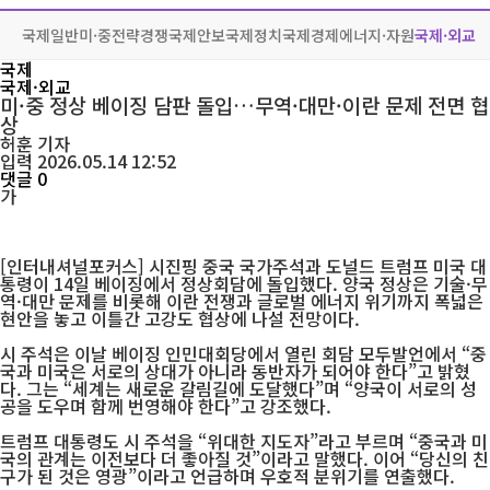
국제일반
미·중전략경쟁
국제안보
국제정치
국제경제
에너지·자원
국제·외교
국제
국제·외교
미·중 정상 베이징 담판 돌입…무역·대만·이란 문제 전면 협
상
허훈
기자
입력 2026.05.14 12:52
댓글 0
가
[인터내셔널포커스] 시진핑 중국 국가주석과 도널드 트럼프 미국 대
통령이 14일 베이징에서 정상회담에 돌입했다. 양국 정상은 기술·무
역·대만 문제를 비롯해 이란 전쟁과 글로벌 에너지 위기까지 폭넓은
현안을 놓고 이틀간 고강도 협상에 나설 전망이다.
시 주석은 이날 베이징 인민대회당에서 열린 회담 모두발언에서 “중
국과 미국은 서로의 상대가 아니라 동반자가 되어야 한다”고 밝혔
다. 그는 “세계는 새로운 갈림길에 도달했다”며 “양국이 서로의 성
공을 도우며 함께 번영해야 한다”고 강조했다.
트럼프 대통령도 시 주석을 “위대한 지도자”라고 부르며 “중국과 미
국의 관계는 이전보다 더 좋아질 것”이라고 말했다. 이어 “당신의 친
구가 된 것은 영광”이라고 언급하며 우호적 분위기를 연출했다.