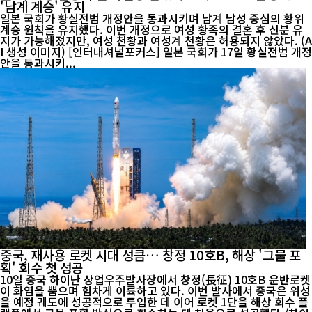
'남계 계승' 유지
일본 국회가 황실전범 개정안을 통과시키며 남계 남성 중심의 황위
계승 원칙을 유지했다. 이번 개정으로 여성 황족의 결혼 후 신분 유
지가 가능해졌지만, 여성 천황과 여성계 천황은 허용되지 않았다. (A
I 생성 이미지) [인터내셔널포커스] 일본 국회가 17일 황실전범 개정
안을 통과시키...
중국, 재사용 로켓 시대 성큼… 창정 10호B, 해상 '그물 포
획' 회수 첫 성공
10일 중국 하이난 상업우주발사장에서 창정(長征) 10호B 운반로켓
이 화염을 뿜으며 힘차게 이륙하고 있다. 이번 발사에서 중국은 위성
을 예정 궤도에 성공적으로 투입한 데 이어 로켓 1단을 해상 회수 플