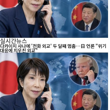
실시간뉴스
다카이치 사나에 '전화 외교' 두 달째 멈춤…日 언론 "위기
대응에 치우친 외교"