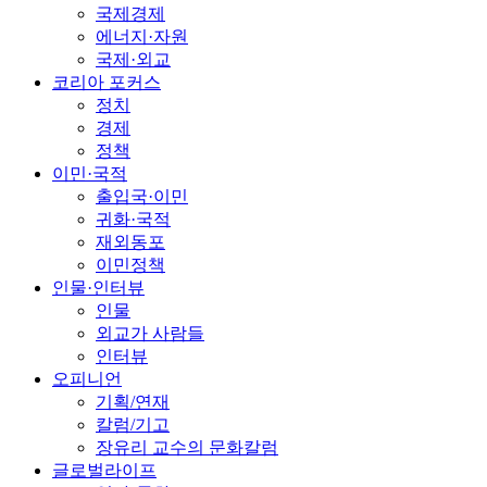
국제경제
에너지·자원
국제·외교
코리아 포커스
정치
경제
정책
이민·국적
출입국·이민
귀화·국적
재외동포
이민정책
인물·인터뷰
인물
외교가 사람들
인터뷰
오피니언
기획/연재
칼럼/기고
장유리 교수의 문화칼럼
글로벌라이프