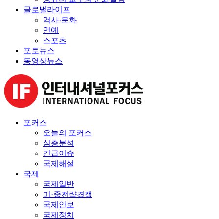
글로벌라이프
역사·문화
연예
스포츠
포토뉴스
동영상뉴스
포커스
오늘의 포커스
심층분석
긴급이슈
국제해설
국제
국제일반
미·중전략경쟁
국제안보
국제정치