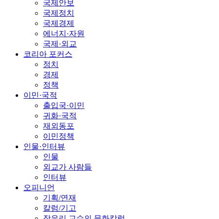
국제안보
국제정치
국제경제
에너지·자원
국제·외교
코리아 포커스
정치
경제
정책
이민·국적
출입국·이민
귀화·국적
재외동포
이민정책
인물·인터뷰
인물
외교가 사람들
인터뷰
오피니언
기획/연재
칼럼/기고
장유리 교수의 문화칼럼