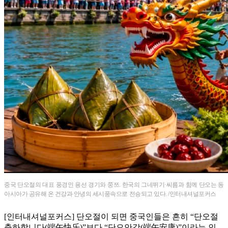
중국 단오절의 대표 풍경인 용선 경기와 쭝쯔. 한국의 그네뛰기·씨름과 함께 단오는 동
아시아가 공유해 온 건강과 안녕의 세시풍속으로 전승되고 있다. /인터내셔널포커스
[인터내셔널포커스] 단오절이 되면 중국인들은 흔히 “단오절
축하합니다(端午快乐)”보다 “단오안강(端午安康)”이라는 인