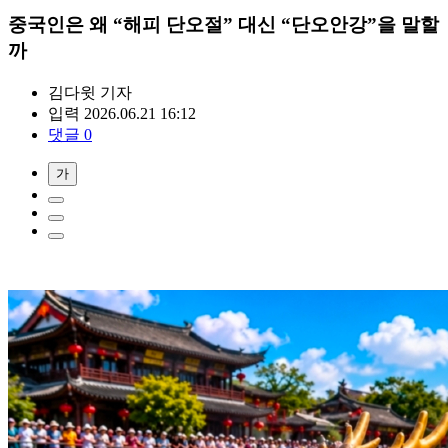
중국인은 왜 “해피 단오절” 대신 “단오안강”을 말할
까
김다윗
기자
입력 2026.06.21 16:12
댓글 0
가