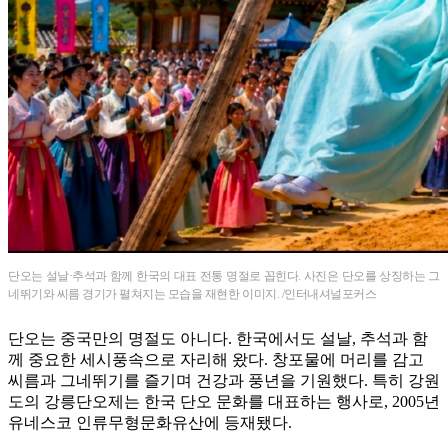
단오는 설날·추석과 함께 한국의 대표 전통 명절로 꼽힌다. 사진은 단오를 상징하는 그
네뛰기와 씨름 경기가 펼쳐지는 모습을 재현한 이미지. /인터내셔널포커스
단오는 중국만의 명절도 아니다. 한국에서도 설날, 추석과 함
께 중요한 세시풍속으로 자리해 왔다. 창포물에 머리를 감고
씨름과 그네뛰기를 즐기며 건강과 풍년을 기원했다. 특히 강원
도의 강릉단오제는 한국 단오 문화를 대표하는 행사로, 2005년
유네스코 인류무형문화유산에 등재됐다.