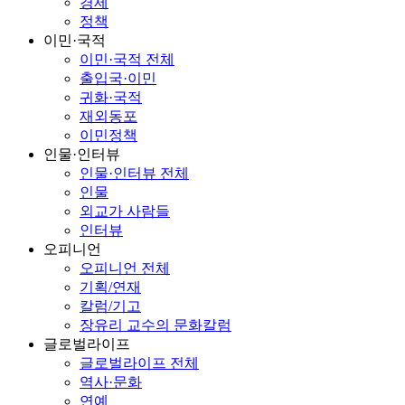
경제
정책
이민·국적
이민·국적 전체
출입국·이민
귀화·국적
재외동포
이민정책
인물·인터뷰
인물·인터뷰 전체
인물
외교가 사람들
인터뷰
오피니언
오피니언 전체
기획/연재
칼럼/기고
장유리 교수의 문화칼럼
글로벌라이프
글로벌라이프 전체
역사·문화
연예