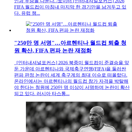
인과 우승을 다툰다. /로이터 [인터내셔널포커스] 2026
FIFA 월드컵이 마침내 마지막 한 경기만을 남겨두고 있
다. 유럽 챔...
"250만 명 서명"…아르헨티나 월드컵 퇴출 청
원 확산, FIFA 편파 논란 재점화
[인터내셔널포커스] 2026 북중미 월드컵이 준결승을 앞
둔 가운데 아르헨티나와 국제축구연맹(FIFA)을 둘러싼
편파 판정 논란이 세계 축구계의 최대 이슈로 떠올랐다.
온라인에서는 아르헨티나의 월드컵 참가 자격을 박탈해
야 한다는 청원에 250만 명 이상이 서명하며 논란이 확산
되고 있다. 러시아 타스통...