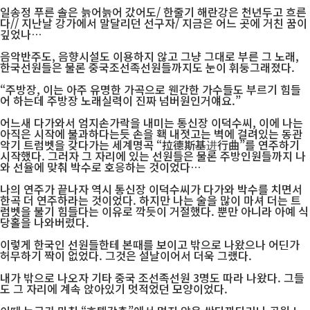
일송정 푸른 솔은 늙어늙어 갔어도/ 한줄기 해란강은 천년두고 흐른
다// 지난날 강가에서 말달리던 선구자/ 지금은 어느 곳에 거친 꿈이
깊었나…
음악반주도, 음향시설도 이용하지 않고 그냥 그대로 부른 그 노래,
한국선원들은 물론 중국조선족선원들까지도 눈이 휘둥그래졌다.
“주방장, 이는 아주 유명한 가곡으로 웬간한 가수들도 부르기 힘들
어 하는데 주방장 노래실력이 진짜 넘버원인거얘요.”
어느새 다가와서 엄지손가락을 내미는 통신장 이덕수씨, 이에 나는
아직은 시작에 불과하다는듯 손을 홱 내젓고는 벽에 걸려있는 동관
악기 트럼벳을 갖다가는 세계명곡 “拉德斯基进行曲”를 연주하기
시작했다. 그러자 그 자리에 있는 선원들은 물론 주방인원들까지 나
와 선율에 맞춰 박수로 호응하는 것이었다…
나의 연주가 끝나자 역시 통신장 이덕수씨가 다가와 박수를 치면서
한곡 더 연주하라는 것이었다. 하지만 나는 술을 많이 마셔 더는 트
럼벳을 불기 힘들다는 이유로 깍듯이 거절했다. 뿐만 아니라 아예 식
당홀을 나와버렸다.
이렇게 한국인 선원들한테 본때를 보이고 밖으로 나왔으나 어딘가
허무하기 짝이 없었다. 그것은 설날이어서 더욱 그랬다.
내가 밖으로 나오자 기타 중국 조선족선원 3명도 따라 나왔다. 그들
도 그 자리에 계속 앉아있기 멋적었던 모양이었다.