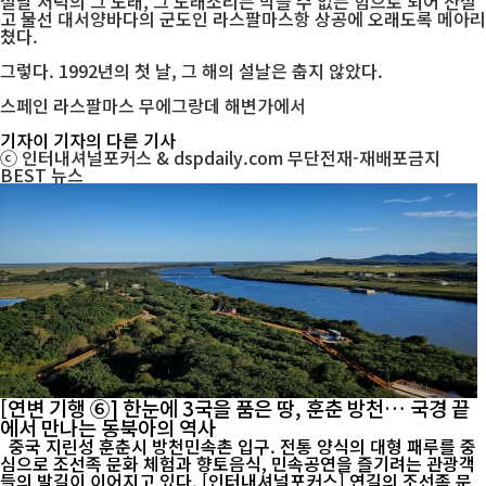
설날 저녁의 그 노래, 그 노래소리는 막을 수 없는 힘으로 되어 산설
고 물선 대서양바다의 군도인 라스팔마스항 상공에 오래도록 메아리
쳤다.
그렇다. 1992년의 첫 날, 그 해의 설날은 춥지 않았다.
스페인 라스팔마스 무에그랑데 해변가에서
기자
이 기자의 다른 기사
ⓒ 인터내셔널포커스 & dspdaily.com 무단전재-재배포금지
BEST
뉴스
[연변 기행 ⑥] 한눈에 3국을 품은 땅, 훈춘 방천… 국경 끝
에서 만나는 동북아의 역사
중국 지린성 훈춘시 방천민속촌 입구. 전통 양식의 대형 패루를 중
심으로 조선족 문화 체험과 향토음식, 민속공연을 즐기려는 관광객
들의 발길이 이어지고 있다. [인터내셔널포커스] 연길의 조선족 문