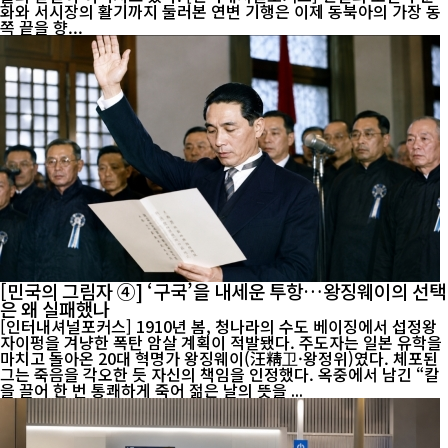
화와 서시장의 활기까지 둘러본 연변 기행은 이제 동북아의 가장 동
쪽 끝을 향...
[민국의 그림자 ④] ‘구국’을 내세운 투항…왕징웨이의 선택
은 왜 실패했나
[인터내셔널포커스] 1910년 봄, 청나라의 수도 베이징에서 섭정왕
자이펑을 겨냥한 폭탄 암살 계획이 적발됐다. 주도자는 일본 유학을
마치고 돌아온 20대 혁명가 왕징웨이(汪精卫·왕정위)였다. 체포된
그는 죽음을 각오한 듯 자신의 책임을 인정했다. 옥중에서 남긴 “칼
을 끌어 한 번 통쾌하게 죽어 젊은 날의 뜻을 ...