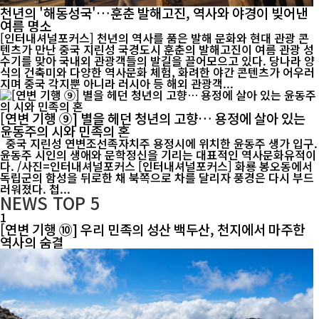
천년의 '해동성국'…훈춘 발해고진, 역사와 야경이 빚어낸
여름 명소
[인터내셔널포커스] 천년의 역사를 품은 발해 문화와 현대 관광 콘
텐츠가 만난 중국 지린성 국경도시 훈춘의 발해고진이 여름 관광 성
수기를 맞아 국내외 관광객들의 발길을 끌어모으고 있다. 당나라 양
식의 건축미와 다양한 역사문화 체험, 화려한 야간 콘텐츠가 어우러
지며 중국 각지뿐 아니라 러시아 등 해외 관광객...
[연변 기행 ⑨] 별을 헤던 청년의 고향… 용정에 살아 있는
윤동주의 시와 민족의 혼
중국 지린성 연변조선족자치주 용정시에 위치한 윤동주 생가 입구.
윤동주 시인의 생애와 문학정신을 기리는 대표적인 역사문화유적이
다. /사진=인터내셔널포커스 [인터내셔널포커스] 화룡 봉오동에서
독립군의 함성을 뒤로한 채 북쪽으로 차를 달리자 풍경은 다시 부드
러워졌다. 첩...
NEWS
TOP 5
1
[연변 기행 ⑩] 우리 민족의 성산 백두산, 천지에서 마주한
역사의 숨결