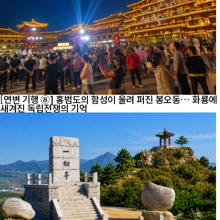
[연변 기행 ⑧] 홍범도의 함성이 울려 퍼진 봉오동… 화룡에
새겨진 독립전쟁의 기억