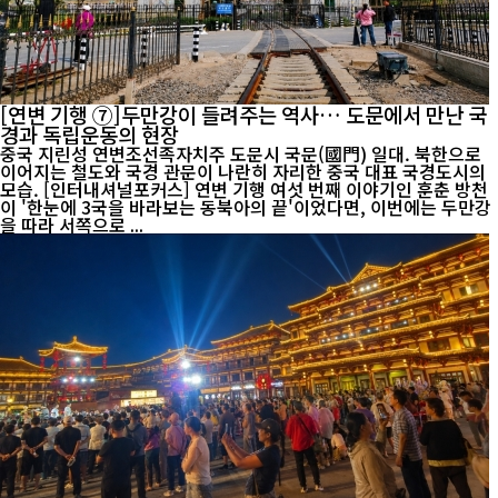
[연변 기행 ⑦]두만강이 들려주는 역사… 도문에서 만난 국
경과 독립운동의 현장
중국 지린성 연변조선족자치주 도문시 국문(國門) 일대. 북한으로
이어지는 철도와 국경 관문이 나란히 자리한 중국 대표 국경도시의
모습. [인터내셔널포커스] 연변 기행 여섯 번째 이야기인 훈춘 방천
이 '한눈에 3국을 바라보는 동북아의 끝'이었다면, 이번에는 두만강
을 따라 서쪽으로 ...