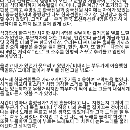
다. 헌데 선박근무시 집행되어 오던 그 분명한 계급차이, 그것이 육
지의 식당에서까지 계속될줄이야. 아니, 같은 계급장인 조기장과 갑
판장 그리고 주방장도 한국선원과 중국선원 사이에는 차이가 있었는
바 중국선원이며 중방장인 나도 한국선원인 조기장, 갑판장과 동석
할 수가 없었다. 그러다보니 우리 중국 조선족선원 4명은 당연히 계
급차이를 논하지 않고 함께 앉게 됐다.
식당안의 한구석만 차지한 우리 4명은 설날이란 즐거움을 별로 느낄
수가 없었다. 부모처자에 대한 그리움, 인간보다 금전과 계급과 인종
및 국적을 더 봐주는 한국인세상, 우리는 터져 나오는 울화를 가까스
로 참으며 애꿎은 술만을 들이켰다. 한잔, 두잔, 또 한잔… 나중에 우
리 4명은 제각각 “진로”표 소주를 한병씩 거꾸로 추켜들고 입안에
쏟아넣었다.
울려고 내가 왔던가 웃으려고 왔던가/ 비내리는 부두가에 이슬맺힌
백일홍// 그대와 둘이서 꽃씨를 심던 그날 밤도…
어느새 한국선원들은 가라오케반주기를 이용하여 오락판을 벌였다.
허리를 비꼬며 희스테리처럼 괴상한 소리를 질러대는 선원들, 순간
나는 있는체하고 우쭐거리지만 허무하기 짝이 없는 그들의 내심세계
를 얼마든지 엿볼 수가 있었다.
시간이 얼마나 흘렀을가? 기껏 흔들어대고 나니 지쳤는지 그제야 그
중 누군가 우리 쪽을 보더니 무작정 나의 손목을 잡아끄는 것이었다.
나는 워낙 노래를 부르고 싶은 생각도 없었거니와 그닥 노래를 잘 부
르는 축도 못되었다. 하지만 그 순간 나는 꼭 노래를 불러야 하겠고
또한 부를바엔 그들이 부르는 노래보다 더 차원이 높는 노래를 불러
야겠다고 생각했다.