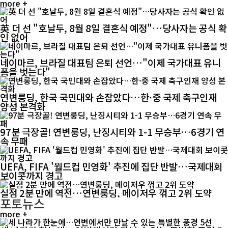
more +
英 더 선 "호날두, 8월 8일 결혼식 예정"…당사자는 공식 확
인 없어
네이마르, 브라질 대표팀 은퇴 선언…"이제 국가대표 유니
폼을 벗는다"
연변룽딩, 한국 국민대와 손잡았다…한·중 국제 축구인재
양성 본격화
97분 극장골! 연변룽딩, 난징시티와 1-1 무승부…6경기 연
속 무패
UEFA, FIFA '월드컵 민영화' 추진에 집단 반발…국제대회
보이콧까지 경고
실점 2분 만에 역전…연변룽딩, 메이저우 꺾고 2위 도약
포토뉴스
more +