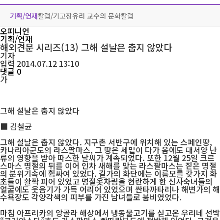
기획/연재
칼럼/기고
장유리 교수의 문화칼럼
오피니언
기획/연재
해외견문 시리즈(13) 그해 설날은 춥지 않았다
기자
입력 2014.07.12 13:10
댓글 0
가
그해 설날은 춥지 않았다
■ 김철균
그해 설날은 춥지 않았다. 지구촌 서반구에 위치해 있는 스페인땅,
카나리아군도의 라스팔마스, 그 땅은 세밑이 다가 옴에도 대서양 난
류의 영향을 받아 따스한 날씨가 계속되었다. 또한 12월 25일 크르
스마스 명절의 뒤를 이어 인차 새해를 맞는 라스팔마스는 짙은 명절
의 분위기속에 휩싸여 있었다. 길가의 화단에는 이름모를 갖가지 화
초들이 활짝 피어 있었고 명절옷차림을 현란하게 한 신사숙녀들의
얼굴에도 웃음기가 가득 어리어 있었으며 싼타까타리나 해변가의 해
수욕장도 각양각색의 피부를 가진 남녀들로 붐비였었다.
마침 아프리카의 앙골라 해상에서 냉동물고기를 싣고온 우리네 선박