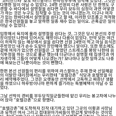
“코리안스타”호도 라스팔마스 빤따랑부두에 정박해 있었다. 그것은
다행한 일이 아닐 수 없었다. 24명 선원외 다른 사람은 단 한명도 구
경할 수 바다에서 설명절을 쇤다면 우리 모두의 심정이 과연 어떻겠
가 하는 것은 누구도 짐작할 수 있는 것이 아니겠는가. 더구나 여자
가 없는 한바다에서 설명절을 쇤다고 할 때, 이러한 단조롭고 적적함
은 한국선원들을 놓고 말하면 일종 재수 없는 일이요. 곤혹같은 일이
아닐 수 없었다.
입항해서 육지에 올라 설명절을 쇤다는 것, 그것은 당시 본선의 주방
장이었던 나한테 있어서도 해방이나 다름이 없었다. 만약 모든 여건
이 허락치 않는 해상에서 설을 쇤다면 선원 24명이 먹고 마실 음식은
주방장인 내가 손수 도맡아 장만해야 했으니 말이다. 또한 평소에도
곁에 여자가 없으면 선원들은 그 쌓였던 스트레스를 몽땅 나한테 음
식투정을 하는 것으로 풀군 했는데 더군다나 설명절 때 집생각과 여
자생각에 그들이 어떻게 나오겠는가? 보나마나 실컷 일하고도 나중
에 욕보는건 나뿐이라는 것이 뻔했다.
한편 본선 선원들의 편리를 위하여 라스팔마스 주재 한국 선일해운
의 이탈만 대리점에서는 우리한테 “호텔강촌” 식당과 호텔방을 미
리 예약해주었다. 그것은 오랫동안 선박에서 고독하고 짜증난 생활
을 하였으니 하루밤이나마 편하게 즐기라는 특별혜택이 아닐 수 없
었다.
그날 선박의 경비를 부두당직일군들한테 맡긴 우리는 봉고차에 나누
어 앉아 “호텔강촌”으로 향했다.
“호텔강촌”에 도착하자 진작 대기하고 있던 그곳의 이횡권 사장님
과 유혁선 여사 그리고 접대원아가씨들이 반갑게 맞아주는 것이었