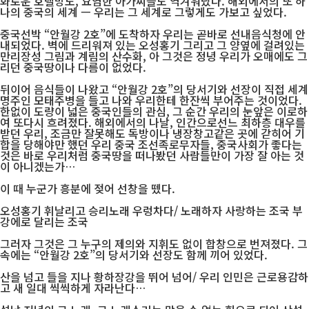
화로운 호텔방도, 요염한 아가씨들도 역겨워났다. 해외에서의 또 하
나의 중국의 세계 ㅡ 우리는 그 세계로 그렇게도 가보고 싶었다.
중국선박 “안월강 2호”에 도착하자 우리는 곧바로 선내음식청에 안
내되었다. 벽에 드리워져 있는 오성홍기 그리고 그 양옆에 걸려있는
만리장성 그림과 계림의 산수화, 아 그것은 정녕 우리가 오매에도 그
리던 중국땅이나 다름이 없었다.
뒤이어 음식들이 나왔고 “안월강 2호”의 당서기와 선장이 직접 세계
명주인 모태주병을 들고 나와 우리한테 한잔씩 부어주는 것이었다.
한없이 도량이 넓은 중국인들의 관심, 그 순간 우리의 눈앞은 이로하
여 또다시 흐려졌다. 해외에서의 나날, 인간으로선느 최하층 대우를
받던 우리, 조금만 잘못해도 독방이나 냉장창고같은 곳에 갇히어 기
합을 당해야만 했던 우리 중국 조선족로무자들, 중국사회가 좋다는
것은 바로 우리처럼 중국땅을 떠나봤던 사람들만이 가장 잘 아는 것
이 아니겠는가…
이 때 누군가 흥분에 젖어 선창을 뗐다.
오성홍기 휘날리고 승리노래 우렁차다/ 노래하자 사랑하는 조국 부
강에로 달리는 조국
그러자 그것은 그 누구의 제의와 지휘도 없이 합창으로 번져졌다. 그
속에는 “안월강 2호”의 당서기와 선장도 함께 끼어 있었다.
산을 넘고 들을 지나 황하장강을 뛰어 넘어/ 우리 인민은 근로용감하
고 새 일대 씩씩하게 자라난다…