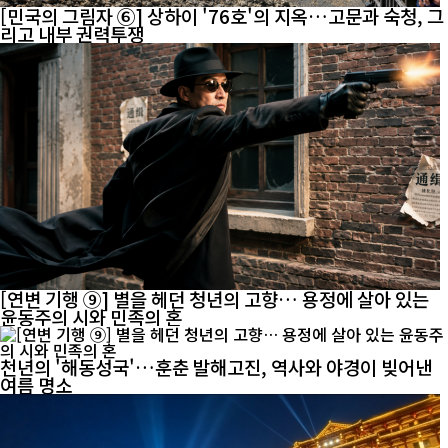
[민국의 그림자 ⑥] 상하이 '76호'의 지옥…고문과 숙청, 그
리고 내부 권력투쟁
[연변 기행 ⑨] 별을 헤던 청년의 고향… 용정에 살아 있는
윤동주의 시와 민족의 혼
천년의 '해동성국'…훈춘 발해고진, 역사와 야경이 빚어낸
여름 명소