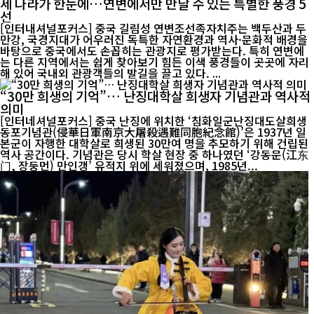
세 나라가 한눈에…연변에서만 만날 수 있는 특별한 풍경 5
선
[인터내셔널포커스] 중국 길림성 연변조선족자치주는 백두산과 두
만강, 국경지대가 어우러진 독특한 자연환경과 역사·문화적 배경을
바탕으로 중국에서도 손꼽히는 관광지로 평가받는다. 특히 연변에
는 다른 지역에서는 쉽게 찾아보기 힘든 이색 풍경들이 곳곳에 자리
해 있어 국내외 관광객들의 발길을 끌고 있다. ...
“30만 희생의 기억”… 난징대학살 희생자 기념관과 역사적
의미
[인터네셔널포커스] 중국 난징에 위치한 ‘침화일군난징대도살희생
동포기념관(侵華日軍南京大屠殺遇難同胞紀念館)’은 1937년 일
본군이 자행한 대학살로 희생된 30만여 명을 추모하기 위해 건립된
역사 공간이다. 기념관은 당시 학살 현장 중 하나였던 ‘강동문(江东
门, 장둥먼) 만인갱’ 유적지 위에 세워졌으며, 1985년...