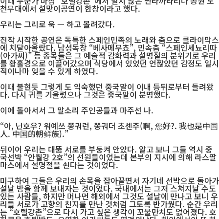
이때 누군가 마침 “호텔강촌”에서 멀지 않은 싼타까타리나 공원 노
천무대에서 설맞이공연이 한창이라고 했다.
우리는 그리로 욱 ㅡ 하고 몰려갔다.
진작 시작한 공연은 독특한 스페인민족의 노래와 춤으로 클라이막스
에 치달아올랐다. 남성독창 “베사메무쵸”, 민속춤 “스페인세뇨리따
(아가씨)” 등 종목들은 그 예술적 감화력과 설명절의 분위기로 우리
를 황홀경으로 이끌어갔으며 식당에서 있었던 언짢았던 감정도 일시
적이나마 잊을 수 있게 하였다.
이때 불현듯 그렇게 도 익숙했던 중국말이 이내 등뒤로부터 들려왔
다. 다시 귀를 기울렸으나 그것은 중국말이 분명했다.
이에 돌아서서 그 말소리 주인공들과 마주선 나.
“아, 닌호우? 워예쓰 쭝궈런, 쭝궈더 초센주(啊, 您好?. 我也是中国
人. 中国的朝鲜族).”
뒤이어 우리는 대뚬 서로를 부둥켜 안았다. 알고 보니 그들 역시 중
국선박 “안월강 2호”의 선원들이었는데 본부의 지시에 의해 라스팔
마스에서 설명절을 쇤다는 것이었다.
미구하여 그들은 우리의 손목을 잡아끌면서 자기네 선박으로 돌아가
설날 밤을 함께 보내자는 것이었다. 국내에서는 그저 스쳐지날 수도
있는 사람들, 하지만 머나먼 해외에서 그것도 설날에 만나고 보니 우
리들 서로가 고향의 친지를 만난 것처럼 그토록 반가웠다. 순간 우리
는 “호텔강촌”으로 다시 가고 싶은 생각이 꼬물만치도 없어졌다. 호