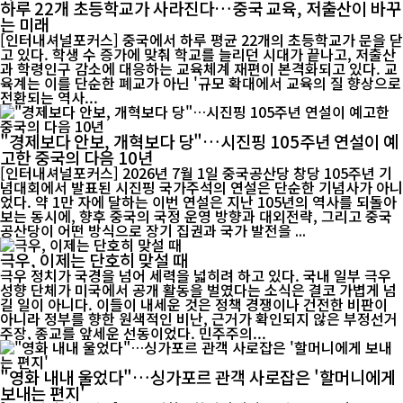
하루 22개 초등학교가 사라진다…중국 교육, 저출산이 바꾸
는 미래
[인터내셔널포커스] 중국에서 하루 평균 22개의 초등학교가 문을 닫
고 있다. 학생 수 증가에 맞춰 학교를 늘리던 시대가 끝나고, 저출산
과 학령인구 감소에 대응하는 교육체계 재편이 본격화되고 있다. 교
육계는 이를 단순한 폐교가 아닌 '규모 확대에서 교육의 질 향상으로
전환되는 역사...
"경제보다 안보, 개혁보다 당"…시진핑 105주년 연설이 예
고한 중국의 다음 10년
[인터내셔널포커스] 2026년 7월 1일 중국공산당 창당 105주년 기
념대회에서 발표된 시진핑 국가주석의 연설은 단순한 기념사가 아니
었다. 약 1만 자에 달하는 이번 연설은 지난 105년의 역사를 되돌아
보는 동시에, 향후 중국의 국정 운영 방향과 대외전략, 그리고 중국
공산당이 어떤 방식으로 장기 집권과 국가 발전을 ...
극우, 이제는 단호히 맞설 때
극우 정치가 국경을 넘어 세력을 넓히려 하고 있다. 국내 일부 극우
성향 단체가 미국에서 공개 활동을 벌였다는 소식은 결코 가볍게 넘
길 일이 아니다. 이들이 내세운 것은 정책 경쟁이나 건전한 비판이
아니라 정부를 향한 원색적인 비난, 근거가 확인되지 않은 부정선거
주장, 종교를 앞세운 선동이었다. 민주주의...
"영화 내내 울었다"…싱가포르 관객 사로잡은 '할머니에게
보내는 편지'