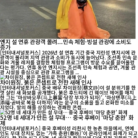
옌지 설 연휴 관광객 몰려...민속 체험·빙설 관광에 소비도
증가
[인터내셔널포커스] 2026년 설 연휴 기간 중국 지린성 옌지시에 관
광객이 몰리며 지역 관광과 소비가 동시에 늘어났다. 조선족 민속 문
화와 겨울 레저를 결합한 체험형 프로그램이 방문 수요를 끌어올렸
다는 평가다. 연휴 동안 옌지시는 조선족 민속 체험과 공연, 겨울 관
광 시설을 중심으로 관광 프로그램을 ...
차이원징, 붉은 콘셉트로 전한 새해 인사
[인터내셔널포커스] 중국 배우 차이원징(蔡文静)이 설 분위기를 한
껏 살린 새 화보를 공개했다. 붉은 후드티에 긴 웨이브 헤어를 매치
한 그는 ‘마상바오푸(马上暴富·당장 부자가 되자)’, ‘마상톈푸(马上
添福·곧바로 복을 더하자)’라는 문구의 소품을 들고 온화한 미소를
지었다. 말의 해를 상징하는 경쾌한 콘셉...
52명 네 세대가 만든 설 무대… 중국 후베이 ‘마당 춘완’ 화
제
[인터내셔널포커스] 중국 후베이성 리촨시 한 농촌 마을에서, 연예
인도 무대 장치도 없는 ‘가족 춘완(春晚)’이 온라인에서 화제가 되고