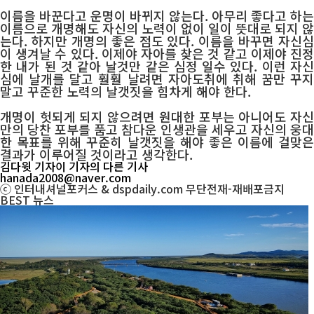
이름을 바꾼다고 운명이 바뀌지 않는다. 아무리 좋다고 하는
이름으로 개명해도 자신의 노력이 없이 일이 뜻대로 되지 않
는다. 하지만 개명의 좋은 점도 있다. 이름을 바꾸면 자신심
이 생겨날 수 있다. 이제야 자아를 찾은 것 같고 이제야 진정
한 내가 된 것 같아 날것만 같은 심정 일수 있다. 이런 자신
심에 날개를 달고 훨훨 날려면 자아도취에 취해 꿈만 꾸지
말고 꾸준한 노력의 날갯짓을 힘차게 해야 한다.
개명이 헛되게 되지 않으려면 원대한 포부는 아니어도 자신
만의 당찬 포부를 품고 참다운 인생관을 세우고 자신의 웅대
한 목표를 위해 꾸준히 날갯짓을 해야 좋은 이름에 걸맞은
결과가 이루어질 것이라고 생각한다.
김다윗 기자
이 기자의 다른 기사
hanada2008@naver.com
ⓒ 인터내셔널포커스 & dspdaily.com 무단전재-재배포금지
BEST
뉴스