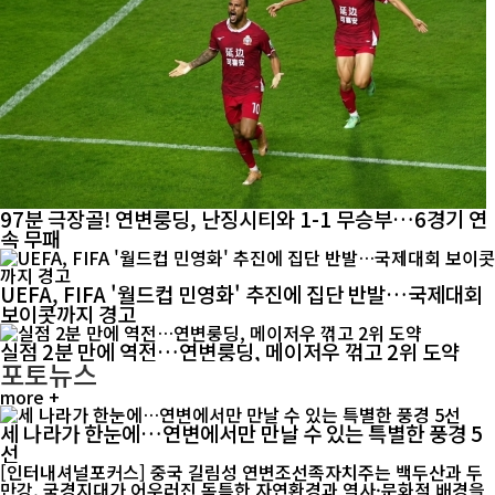
97분 극장골! 연변룽딩, 난징시티와 1-1 무승부…6경기 연
속 무패
UEFA, FIFA '월드컵 민영화' 추진에 집단 반발…국제대회
보이콧까지 경고
실점 2분 만에 역전…연변룽딩, 메이저우 꺾고 2위 도약
포토뉴스
more +
세 나라가 한눈에…연변에서만 만날 수 있는 특별한 풍경 5
선
[인터내셔널포커스] 중국 길림성 연변조선족자치주는 백두산과 두
만강, 국경지대가 어우러진 독특한 자연환경과 역사·문화적 배경을