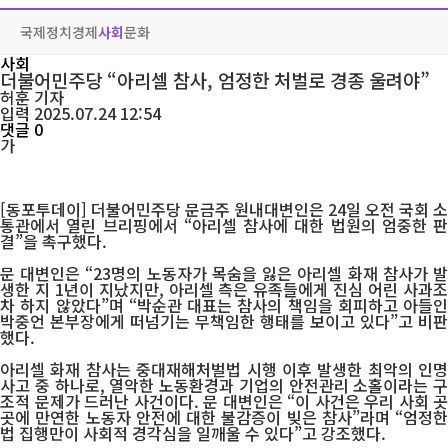
국제
정치
경제
사회
문화
사회
더불어민주당 “아리셀 참사, 엄정한 처벌로 경종 울려야”
허훈
기자
입력 2025.07.24 12:54
댓글 0
가
[동포투데이] 더불어민주당 문금주 원내대변인은 24일 오전 국회 소
통관에서 열린 브리핑에서 “아리셀 참사에 대한 법원의 엄중한 판
결”을 촉구했다.
문 대변인은 “23명의 노동자가 목숨을 잃은 아리셀 화재 참사가 발
생한 지 1년이 지났지만, 아리셀 측은 유족들에게 진심 어린 사과조
차 하지 않았다”며 “박순관 대표는 참사의 책임을 회피하고 아들인
박중언 본부장에게 떠넘기는 무책임한 행태를 보이고 있다”고 비판
했다.
아리셀 화재 참사는 중대재해처벌법 시행 이후 발생한 최악의 인명
사고 중 하나로, 열악한 노동환경과 기업의 안전관리 소홀이라는 구
조적 문제가 드러난 사건이다. 문 대변인은 “이 사건은 우리 사회 곳
곳에 만연한 노동자 안전에 대한 불감증이 빚은 참사”라며 “엄정한
법 집행만이 사회적 경각심을 일깨울 수 있다”고 강조했다.