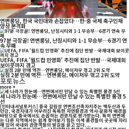
연변룽딩, 한국 국민대와 손잡았다…한·중 국제 축구인재
양성 본격화
97분 극장골! 연변룽딩, 난징시티와 1-1 무승부…6경기 연
속 무패
UEFA, FIFA '월드컵 민영화' 추진에 집단 반발…국제대회
보이콧까지 경고
실점 2분 만에 역전…연변룽딩, 메이저우 꺾고 2위 도약
포토뉴스
more +
세 나라가 한눈에…연변에서만 만날 수 있는 특별한 풍경 5
선
[인터내셔널포커스] 중국 길림성 연변조선족자치주는 백두산과 두
만강, 국경지대가 어우러진 독특한 자연환경과 역사·문화적 배경을
바탕으로 중국에서도 손꼽히는 관광지로 평가받는다. 특히 연변에
는 다른 지역에서는 쉽게 찾아보기 힘든 이색 풍경들이 곳곳에 자리
해 있어 국내외 관광객들의 발길을 끌고 있다. ...