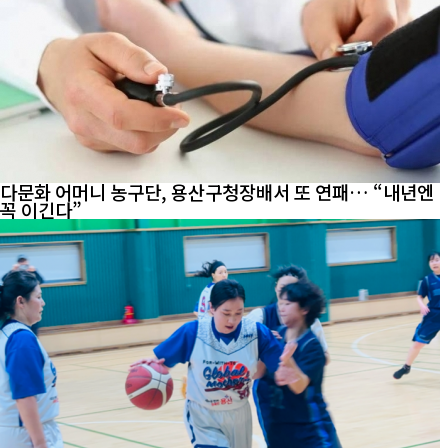
다문화 어머니 농구단, 용산구청장배서 또 연패… “내년엔
꼭 이긴다”