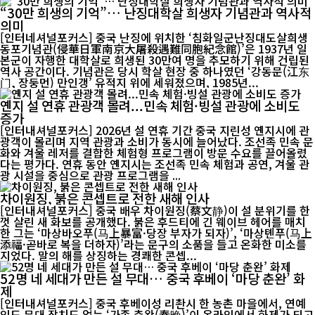
“30만 희생의 기억”… 난징대학살 희생자 기념관과 역사적
의미
[인터네셔널포커스] 중국 난징에 위치한 ‘침화일군난징대도살희생
동포기념관(侵華日軍南京大屠殺遇難同胞紀念館)’은 1937년 일
본군이 자행한 대학살로 희생된 30만여 명을 추모하기 위해 건립된
역사 공간이다. 기념관은 당시 학살 현장 중 하나였던 ‘강동문(江东
门, 장둥먼) 만인갱’ 유적지 위에 세워졌으며, 1985년...
옌지 설 연휴 관광객 몰려...민속 체험·빙설 관광에 소비도
증가
[인터내셔널포커스] 2026년 설 연휴 기간 중국 지린성 옌지시에 관
광객이 몰리며 지역 관광과 소비가 동시에 늘어났다. 조선족 민속 문
화와 겨울 레저를 결합한 체험형 프로그램이 방문 수요를 끌어올렸
다는 평가다. 연휴 동안 옌지시는 조선족 민속 체험과 공연, 겨울 관
광 시설을 중심으로 관광 프로그램을 ...
차이원징, 붉은 콘셉트로 전한 새해 인사
[인터내셔널포커스] 중국 배우 차이원징(蔡文静)이 설 분위기를 한
껏 살린 새 화보를 공개했다. 붉은 후드티에 긴 웨이브 헤어를 매치
한 그는 ‘마상바오푸(马上暴富·당장 부자가 되자)’, ‘마상톈푸(马上
添福·곧바로 복을 더하자)’라는 문구의 소품을 들고 온화한 미소를
지었다. 말의 해를 상징하는 경쾌한 콘셉...
52명 네 세대가 만든 설 무대… 중국 후베이 ‘마당 춘완’ 화
제
[인터내셔널포커스] 중국 후베이성 리촨시 한 농촌 마을에서, 연예
인도 무대 장치도 없는 ‘가족 춘완(春晚)’이 온라인에서 화제가 되고