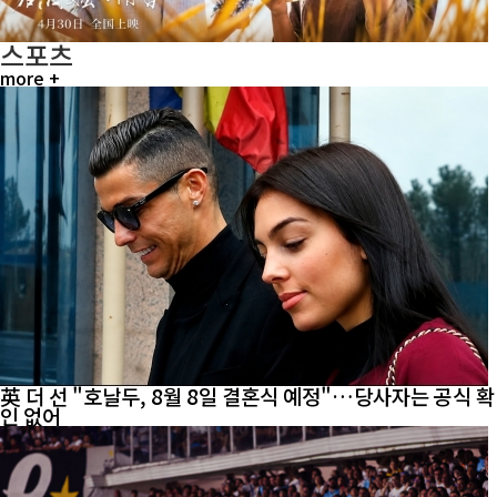
스포츠
more +
英 더 선 "호날두, 8월 8일 결혼식 예정"…당사자는 공식 확
인 없어