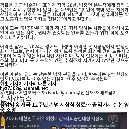
검찰은 최근 박순관 대표에게 징역 20년, 박중언 본부장에게 징역 1
5년을 각각 구형한 바 있다. 문 대변인은 “법원이 책임 있는 자에게
상식적이고 단호한 판결을 내려야 한다”며 “그것이 산업재해를 막
고 노동자 생명을 지키는 첫걸음”이라고 말했다.
이어 그는 “민주당은 이재명 정부와 함께 일하는 사람들이 안심하고
일할 수 있는 사회, 권리가 존중받는 일터를 만들기 위해 더욱 노력
하겠다”고 밝혔다.
아리셀 참사는 2024년 경기도 화성의 아리셀 전자공장에서 발생한
화재 사고로, 컨베이어 라인 정비 도중 발생한 화염에 갇힌 노동자 2
3명이 목숨을 잃은 비극적인 사건이다. 당시 현장에는 비상구 폐쇄,
소화 설비 미비 등 기본적인 안전 수칙조차 지켜지지 않았던 것으로
조사됐다.
이번 재판의 결과는 단순한 법적 판결을 넘어, 반복되는 산업현장의
인재(人災)를 막을 수 있는 기점이 될 수 있을지 주목된다.
허훈 기자
이 기자의 다른 기사
hyz7302@hanmail.net
ⓒ 인터내셔널포커스 & dspdaily.com 무단전재-재배포금지
실시간뉴스
중앙방송 개국 12주년 기념 시상식 성료… 공익가치 실천 영
웅 조명