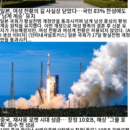
일본, 여성 천황의 길 사실상 닫았다…국민 83% 찬성에도
'남계 계승' 유지
일본 국회가 황실전범 개정안을 통과시키며 남계 남성 중심의 황위
계승 원칙을 유지했다. 이번 개정으로 여성 황족의 결혼 후 신분 유
지가 가능해졌지만, 여성 천황과 여성계 천황은 허용되지 않았다. (A
I 생성 이미지) [인터내셔널포커스] 일본 국회가 17일 황실전범 개정
안을 통과시키...
중국, 재사용 로켓 시대 성큼… 창정 10호B, 해상 '그물 포
획' 회수 첫 성공
10일 중국 하이난 상업우주발사장에서 창정(長征) 10호B 운반로켓