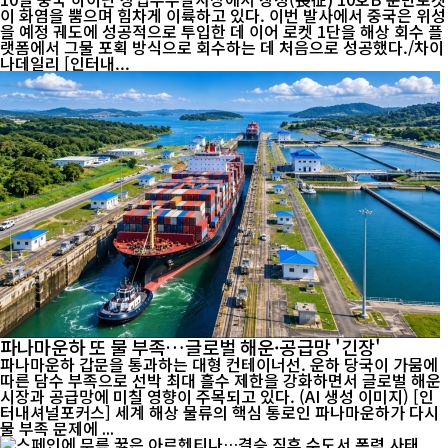
이 화염을 뿜으며 힘차게 이륙하고 있다. 이번 발사에서 중국은 위성
을 예정 궤도에 성공적으로 투입한 데 이어 로켓 1단을 해상 회수 플
랫폼에서 그물 포획 방식으로 회수하는 데 처음으로 성공했다./차이
나데일리 [인터내...
파나마운하 또 물 부족…글로벌 해운·공급망 '긴장'
파나마운하 갑문을 통과하는 대형 컨테이너선. 운하 당국이 가뭄에
따른 담수 부족으로 선박 최대 흘수 제한을 강화하면서 글로벌 해운
시장과 공급망에 미칠 영향이 주목되고 있다. (AI 생성 이미지) [인
터내셔널포커스] 세계 해상 물류의 핵심 통로인 파나마운하가 다시
물 부족 문제에 ...