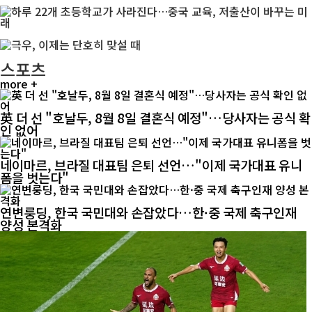
스포츠
more +
英 더 선 "호날두, 8월 8일 결혼식 예정"…당사자는 공식 확
인 없어
네이마르, 브라질 대표팀 은퇴 선언…"이제 국가대표 유니
폼을 벗는다"
연변룽딩, 한국 국민대와 손잡았다…한·중 국제 축구인재
양성 본격화