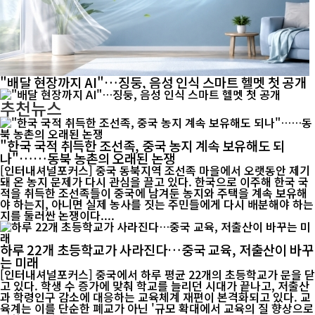
"배달 현장까지 AI"…징둥, 음성 인식 스마트 헬멧 첫 공개
추천뉴스
"한국 국적 취득한 조선족, 중국 농지 계속 보유해도 되
나"……동북 농촌의 오래된 논쟁
[인터내셔널포커스] 중국 동북지역 조선족 마을에서 오랫동안 제기
돼 온 농지 문제가 다시 관심을 끌고 있다. 한국으로 이주해 한국 국
적을 취득한 조선족들이 중국에 남겨둔 농지와 주택을 계속 보유해
야 하는지, 아니면 실제 농사를 짓는 주민들에게 다시 배분해야 하는
지를 둘러싼 논쟁이다....
하루 22개 초등학교가 사라진다…중국 교육, 저출산이 바꾸
는 미래
[인터내셔널포커스] 중국에서 하루 평균 22개의 초등학교가 문을 닫
고 있다. 학생 수 증가에 맞춰 학교를 늘리던 시대가 끝나고, 저출산
과 학령인구 감소에 대응하는 교육체계 재편이 본격화되고 있다. 교
육계는 이를 단순한 폐교가 아닌 '규모 확대에서 교육의 질 향상으로