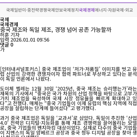
국제일반
미·중전략경쟁
국제안보
국제정치
국제경제
에너지·자원
국제·외교
국제
국제경제
중국 제조와 독일 제조, 경쟁 넘어 공존 가능할까
허훈
기자
입력 2026.01.01 09:56
댓글 0
가
[인터내셔널포커스] 중국 제조업이 ‘저가·저품질’ 이미지를 벗고 유
럽 산업의 강력한 경쟁자이자 협력 파트너로 부상하고 있다는 분석
이 독일 언론에서 나왔다.
도이체 벨레는 12월 30일 ‘2025년, 중국 제조는 승리했는가’라는
제목의 기사에서 “중국은 국가 차원의 산업 정책을 바탕으로 고부가
가치 제조업을 육성하며 국제 시장 점유율을 빠르게 확대하고 있
다”고 전했다. 매체는 “중국 기업들이 이제 유럽의 핵심 지역에 직접
공장을 설립하는 단계에 들어섰다”고 평가했다.
과거 중국 제조업은 독일을 ‘교과서’로 삼았다. 독일이 추진한 ‘산업
4.0’ 전략은 디지털·지능화를 통해 제조 경쟁력을 끌어올리는 모델
로, 중국 기업들의 벤치마킹 대상이었다. 실제로 다수의 중국 기업들
이 지멘스의 독일 암베르크 공장과 중국 청두 디지털 공장을 찾아 생