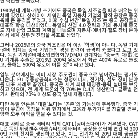
산 혁신을 모색했다.
1980년대 개혁·개방 초기에도 중국은 독일 제조업을 따라 배우는 위
치에 있었다. 상하이에 세워진 독일 자동차 기업의 합작 공장은 중국
측에 큰 충격을 주었고, 이후 수십 년간 ‘독일 제조’는 중국 공장들의
대표적 학습 대상이었다. 독일의 산업 4.0 전략과 거의 동시에 중국
도 자체 산업 고도화 계획을 내놓으며 자동차·에너지·철도 장비 분야
에서 세계 선두권 진입을 목표로 삼았다.
그러나 2025년의 중국 제조업은 더 이상 ‘학생’이 아니다. 독일 기계
·설비 업계는 중국 기업과의 경쟁 압력이 급격히 커졌다고 보고 있
다. 독일 기계설비제조업연합회(VDMA) 관계자는 “중국의 대(對)E
U 기계류 수출은 2018년 200억 유로에서 최근 400억 유로로 늘었
고, 올해는 500억 유로에 이를 것”이라고 했다.
일부 분야에서는 이미 시장 주도권이 중국으로 넘어갔다는 평가도
나온다. EU 주중상공회의소는 청정에너지, 전기차, 철도 장비 분야
를 대표 사례로 꼽았다. 중국은 세계 최대 태양광·풍력 설비를 보유
하고 있으며, 전 세계 드론의 약 70%는 DJI가 생산한다. 글로벌 전
기차 판매의 70% 이상도 중국 업체 제품이다.
다만 독일 언론은 ‘대결’보다는 ‘공존’의 가능성에 주목했다. 중국 기
업이 유럽에 공장을 세워 현지에서 고용과 부가가치를 창출할 경우,
양측 모두 이익을 얻을 수 있다는 것.
대표 사례로 중국 배터리 업체 CATL(닝더스다이)가 거론됐다. CAT
L은 독일 튀링겐주 아른슈타트에 배터리 공장을 설립해 연간 약 300
0만 개의 전지를 생산하고 있다. 이는 전기차 약 20만 대에 공급할