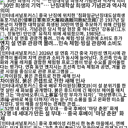
“30만 희생의 기억”… 난징대학살 희생자 기념관과 역사적
의미
[인터네셔널포커스] 중국 난징에 위치한 ‘침화일군난징대도살희생
동포기념관(侵華日軍南京大屠殺遇難同胞紀念館)’은 1937년 일
본군이 자행한 대학살로 희생된 30만여 명을 추모하기 위해 건립된
역사 공간이다. 기념관은 당시 학살 현장 중 하나였던 ‘강동문(江东
门, 장둥먼) 만인갱’ 유적지 위에 세워졌으며, 1985년...
옌지 설 연휴 관광객 몰려...민속 체험·빙설 관광에 소비도
증가
[인터내셔널포커스] 2026년 설 연휴 기간 중국 지린성 옌지시에 관
광객이 몰리며 지역 관광과 소비가 동시에 늘어났다. 조선족 민속 문
화와 겨울 레저를 결합한 체험형 프로그램이 방문 수요를 끌어올렸
다는 평가다. 연휴 동안 옌지시는 조선족 민속 체험과 공연, 겨울 관
광 시설을 중심으로 관광 프로그램을 ...
차이원징, 붉은 콘셉트로 전한 새해 인사
[인터내셔널포커스] 중국 배우 차이원징(蔡文静)이 설 분위기를 한
껏 살린 새 화보를 공개했다. 붉은 후드티에 긴 웨이브 헤어를 매치
한 그는 ‘마상바오푸(马上暴富·당장 부자가 되자)’, ‘마상톈푸(马上
添福·곧바로 복을 더하자)’라는 문구의 소품을 들고 온화한 미소를
지었다. 말의 해를 상징하는 경쾌한 콘셉...
52명 네 세대가 만든 설 무대… 중국 후베이 ‘마당 춘완’ 화
제
[인터내셔널포커스] 중국 후베이성 리촨시 한 농촌 마을에서, 연예
인도 무대 장치도 없는 ‘가족 춘완(春晚)’이 온라인에서 화제가 되고