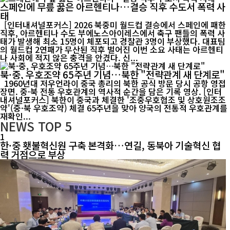
스페인에 무릎 꿇은 아르헨티나…결승 직후 수도서 폭력 사
태
[인터내셔널포커스] 2026 북중미 월드컵 결승에서 스페인에 패한
직후, 아르헨티나 수도 부에노스아이레스에서 축구 팬들의 폭력 사
태가 발생해 최소 15명이 체포되고 경찰관 3명이 부상했다. 대표팀
의 월드컵 2연패가 무산된 직후 벌어진 이번 소요 사태는 아르헨티
나 사회에 적지 않은 충격을 안겼다. 신...
북·중, 우호조약 65주년 기념…북한 "전략관계 새 단계로"
1960년대 저우언라이 중국 총리의 북한 공식 방문 당시 공항 영접
장면. 중·북 전통 우호관계의 역사적 순간을 담은 기록 영상. [인터
내셔널포커스] 북한이 중국과 체결한 '조중우호협조 및 상호원조조
약'(중·북 우호조약) 체결 65주년을 맞아 양국의 전통적 우호관계를
재확인...
NEWS
TOP 5
1
한·중 횃불혁신원 구축 본격화…연길, 동북아 기술혁신 협
력 거점으로 부상