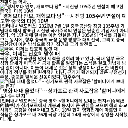
전환되는 역사...
"경제보다 안보, 개혁보다 당"…시진핑 105주년 연설이 예
고한 중국의 다음 10년
[인터내셔널포커스] 2026년 7월 1일 중국공산당 창당 105주년 기
념대회에서 발표된 시진핑 국가주석의 연설은 단순한 기념사가 아니
었다. 약 1만 자에 달하는 이번 연설은 지난 105년의 역사를 되돌아
보는 동시에, 향후 중국의 국정 운영 방향과 대외전략, 그리고 중국
공산당이 어떤 방식으로 장기 집권과 국가 발전을 ...
극우, 이제는 단호히 맞설 때
극우 정치가 국경을 넘어 세력을 넓히려 하고 있다. 국내 일부 극우
성향 단체가 미국에서 공개 활동을 벌였다는 소식은 결코 가볍게 넘
길 일이 아니다. 이들이 내세운 것은 정책 경쟁이나 건전한 비판이
아니라 정부를 향한 원색적인 비난, 근거가 확인되지 않은 부정선거
주장, 종교를 앞세운 선동이었다. 민주주의...
"영화 내내 울었다"…싱가포르 관객 사로잡은 '할머니에게
보내는 편지'
[인터내셔널포커스] 중국 영화 <할머니에게 보내는 편지>(给阿嬷
的情书)가 싱가포르에서 개봉과 동시에 큰 관심을 모으며 해외 화교
사회의 공감을 이끌어내고 있다. 18일 현지 영화업계에 따르면 이
작품은 싱가포르 내 26개 극장 가운데 24개 극장에서 상영을 시작했
다. 개...