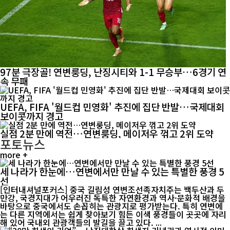
97분 극장골! 연변룽딩, 난징시티와 1-1 무승부…6경기 연
속 무패
UEFA, FIFA '월드컵 민영화' 추진에 집단 반발…국제대회
보이콧까지 경고
실점 2분 만에 역전…연변룽딩, 메이저우 꺾고 2위 도약
포토뉴스
more +
세 나라가 한눈에…연변에서만 만날 수 있는 특별한 풍경 5
선
[인터내셔널포커스] 중국 길림성 연변조선족자치주는 백두산과 두
만강, 국경지대가 어우러진 독특한 자연환경과 역사·문화적 배경을
바탕으로 중국에서도 손꼽히는 관광지로 평가받는다. 특히 연변에
는 다른 지역에서는 쉽게 찾아보기 힘든 이색 풍경들이 곳곳에 자리
해 있어 국내외 관광객들의 발길을 끌고 있다. ...