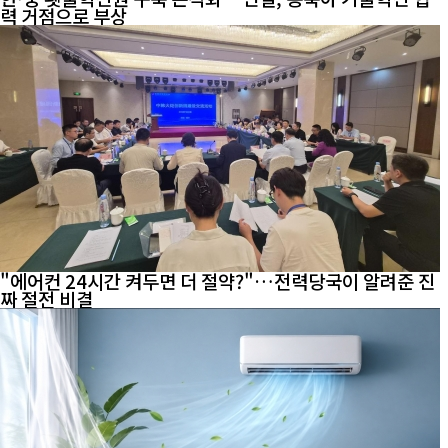
력 거점으로 부상
"에어컨 24시간 켜두면 더 절약?"…전력당국이 알려준 진
짜 절전 비결