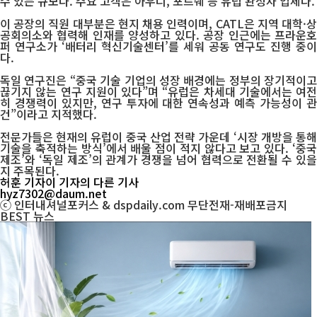
수 있는 규모다. 주요 고객은 아우디, 포르쉐 등 유럽 완성차 업체다.
이 공장의 직원 대부분은 현지 채용 인력이며, CATL은 지역 대학·상
공회의소와 협력해 인재를 양성하고 있다. 공장 인근에는 프라운호
퍼 연구소가 ‘배터리 혁신기술센터’를 세워 공동 연구도 진행 중이
다.
독일 연구진은 “중국 기술 기업의 성장 배경에는 정부의 장기적이고
끊기지 않는 연구 지원이 있다”며 “유럽은 차세대 기술에서는 여전
히 경쟁력이 있지만, 연구 투자에 대한 연속성과 예측 가능성이 관
건”이라고 지적했다.
전문가들은 현재의 유럽이 중국 산업 전략 가운데 ‘시장 개방을 통해
기술을 축적하는 방식’에서 배울 점이 적지 않다고 보고 있다. ‘중국
제조’와 ‘독일 제조’의 관계가 경쟁을 넘어 협력으로 전환될 수 있을
지 주목된다.
허훈 기자
이 기자의 다른 기사
hyz7302@daum.net
ⓒ 인터내셔널포커스 & dspdaily.com 무단전재-재배포금지
BEST
뉴스