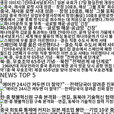
생성 이미지) [인터내셔널포커스] 일본 국회가 17일 황실전범 개
중국, 재사용 로켓 시대 성큼… 창정 10호B, 해상 '그물 포획
10일 중국 하이난 상업우주발사장에서 창정(長征) 10호B 운반로켓
파나마운하 또 물 부족…글로벌 해운·공급망 '긴장'
파나마운하 갑문을 통과하는 대형 컨테이너선. 운하 당국이 가뭄에 따른
내셔널포커스] 세계 해상 물류의 핵심 통로인 파나마운하가 다시 물 부
스페인에 무릎 꿇은 아르헨티나…결승 직후 수도서 폭력 사
[인터내셔널포커스] 2026 북중미 월드컵 결승에서 스페인에 패한
북·중, 우호조약 65주년 기념…북한 "전략관계 새 단계로"
1960년대 저우언라이 중국 총리의 북한 공식 방문 당시 공항 영접 장면. 중·북 전통 우호관계의 역사적 순간을 담은 기록 영상. [인터내셔널포커스] 북한이 중국과 체결한 '조중우호협조 및 상호원조조
약'(중·북 우호조약) 체결 65주년을 맞아 양국의 전통적 우호관계를 
NEWS
TOP 5
1
"에어컨 24시간 켜두면 더 절약?"…전력당국이 알려준 진짜
2
한·중 횃불혁신원 구축 본격화…연길, 동북아 기술혁신 협
3
중국 희토류 통제에 커지는 일본 제조업 불안…기업 10곳 중