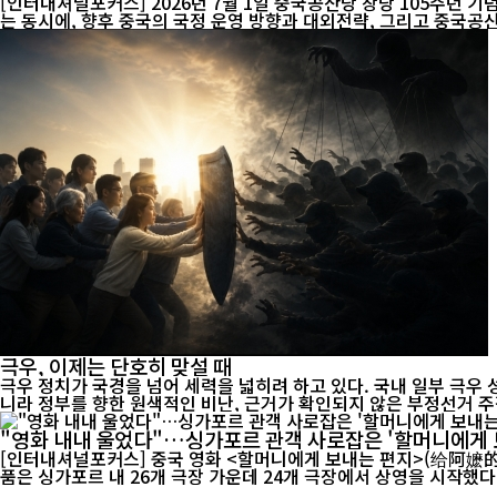
[인터내셔널포커스] 2026년 7월 1일 중국공산당 창당 105주년 
는 동시에, 향후 중국의 국정 운영 방향과 대외전략, 그리고 중국공산
극우, 이제는 단호히 맞설 때
극우 정치가 국경을 넘어 세력을 넓히려 하고 있다. 국내 일부 극우
니라 정부를 향한 원색적인 비난, 근거가 확인되지 않은 부정선거 주장
"영화 내내 울었다"…싱가포르 관객 사로잡은 '할머니에게 
[인터내셔널포커스] 중국 영화 <할머니에게 보내는 편지>(给阿嬷的情书)가 싱가포
품은 싱가포르 내 26개 극장 가운데 24개 극장에서 상영을 시작했다. 