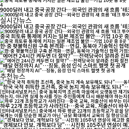
4
9000달러 내고 중국 공장 간다…외국인 관광의 새 흐름 ‘테
실시간뉴스
9000달러 내고 중국 공장 간다…외국인 관광의 새 흐름 ‘테
중국 희토류 통제에 커지는 일본 제조업 불안…기업 10곳 중
한·중 횃불혁신원 구축 본격화…연길, 동북아 기술혁신 협
"에어컨 24시간 켜두면 더 절약?"…전력당국이 알려준 진짜
"배달 현장까지 AI"…징둥, 음성 인식 스마트 헬멧 첫 공개
추천뉴스
"한국 국적 취득한 조선족, 중국 농지 계속 보유해도 되나
[인터내셔널포커스] 중국 동북지역 조선족 마을에서 오랫동안 제기돼
하는지, 아니면 실제 농사를 짓는 주민들에게 다시 배분해야 하는지를
하루 22개 초등학교가 사라진다…중국 교육, 저출산이 바꾸
[인터내셔널포커스] 중국에서 하루 평균 22개의 초등학교가 문을 닫
육계는 이를 단순한 폐교가 아닌 '규모 확대에서 교육의 질 향상으로 
"경제보다 안보, 개혁보다 당"…시진핑 105주년 연설이 예