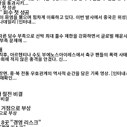
정안을 통과시키...
' 회수 첫 성공
이 화염을 뿜으며 힘차게 이륙하고 있다. 이번 발사에서 중국은 위성을
랫폼에서 그물 포획 방식으로 회수하는 데 처음으로 성공했다./차이나데일리 [인터내...
 담수 부족으로 선박 최대 흘수 제한을 강화하면서 글로벌 해운시장과 공
족 문제에 ...
태
 직후, 아르헨티나 수도 부에노스아이레스에서 축구 팬들의 폭력 사태
월드컵 2연패가 무산된 직후 벌어진 이번 소요 사태는 아르헨티나 사회에 적지 않은 충격을 안겼다. 신...
재확인...
 절전 비결
력 거점으로 부상
 8곳 "경영 리스크"