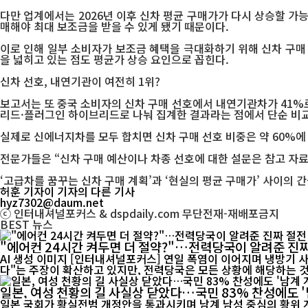
다만 업계에서는 2026년 이후 신차 평균 구매가가 다시 상승할 가
매해야 최대 보조금을 받을 수 있게 됐기 때문이다.
이로 인해 일부 소비자가 보조금 혜택을 극대화하기 위해 신차 구매
을 넓히고 있는 점도 평균가 상승 요인으로 꼽힌다.
신차 선호, 내연기관이 여전히 1위?
보고서는 또 중국 소비자의 신차 구매 선호에서 내연기관차가 41%
리드·플러그인 하이브리드로 나눠 집계한 결과라는 점에서 단순 비교
실제로 신에너지차를 모두 합치면 신차 구매 선호 비중은 약 60%에
전문가들은 “신차 구매 예산이나 차종 선호에 대한 설문은 참고 자료일
‘고급차를 꿈꾸는 신차 구매 계획’과 ‘현실의 평균 구매가’ 사이의 
허훈 기자
이 기자의 다른 기사
hyz7302@daum.net
ⓒ 인터내셔널포커스 & dspdaily.com 무단전재-재배포금지
BEST
뉴스
"에어컨 24시간 켜두면 더 절약?"…전력당국이 알려준 진짜
AI 생성 이미지 [인터내셔널포커스] 연일 폭염이 이어지며 냉방기 사용이 급증하고 전기요금 부담에 대한 우려도 커지고 있다. 최근 온라인에서는 "에어컨은 24시간 계속 켜두는 것이 오히려 전기료를 아낀
다"는 주장이 확산하고 있지만, 전력당국은 모든 상황에 해당하는 것은
일본, 여성 천황의 길 사실상 닫았다…국민 83% 찬성에도 '
일본 국회가 황실전범 개정안을 통과시키며 남계 남성 중심의 황위 계