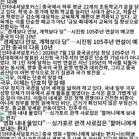
는 미래
[인터내셔널포커스] 중국에서 하루 평균 22개의 초등학교가 문을 닫
고 있다. 학생 수 증가에 맞춰 학교를 늘리던 시대가 끝나고, 저출산
과 학령인구 감소에 대응하는 교육체계 재편이 본격화되고 있다. 교
육계는 이를 단순한 폐교가 아닌 '규모 확대에서 교육의 질 향상으로
전환되는 역사...
"경제보다 안보, 개혁보다 당"…시진핑 105주년 연설이 예
고한 중국의 다음 10년
[인터내셔널포커스] 2026년 7월 1일 중국공산당 창당 105주년 기
념대회에서 발표된 시진핑 국가주석의 연설은 단순한 기념사가 아니
었다. 약 1만 자에 달하는 이번 연설은 지난 105년의 역사를 되돌아
보는 동시에, 향후 중국의 국정 운영 방향과 대외전략, 그리고 중국
공산당이 어떤 방식으로 장기 집권과 국가 발전을 ...
극우, 이제는 단호히 맞설 때
극우 정치가 국경을 넘어 세력을 넓히려 하고 있다. 국내 일부 극우
성향 단체가 미국에서 공개 활동을 벌였다는 소식은 결코 가볍게 넘
길 일이 아니다. 이들이 내세운 것은 정책 경쟁이나 건전한 비판이
아니라 정부를 향한 원색적인 비난, 근거가 확인되지 않은 부정선거
주장, 종교를 앞세운 선동이었다. 민주주의...
"영화 내내 울었다"…싱가포르 관객 사로잡은 '할머니에게
보내는 편지'
[인터내셔널포커스] 중국 영화 <할머니에게 보내는 편지>(给阿嬷
的情书)가 싱가포르에서 개봉과 동시에 큰 관심을 모으며 해외 화교