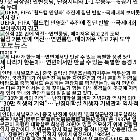
97분 극장골! 연변룽딩, 난징시티와 1-1 무승부…6경기 연
속 무패
UEFA, FIFA '월드컵 민영화' 추진에 집단 반발…국제대회
보이콧까지 경고
실점 2분 만에 역전…연변룽딩, 메이저우 꺾고 2위 도약
포토뉴스
more +
세 나라가 한눈에…연변에서만 만날 수 있는 특별한 풍경 5
선
[인터내셔널포커스] 중국 길림성 연변조선족자치주는 백두산과 두
만강, 국경지대가 어우러진 독특한 자연환경과 역사·문화적 배경을
바탕으로 중국에서도 손꼽히는 관광지로 평가받는다. 특히 연변에
는 다른 지역에서는 쉽게 찾아보기 힘든 이색 풍경들이 곳곳에 자리
해 있어 국내외 관광객들의 발길을 끌고 있다. ...
“30만 희생의 기억”… 난징대학살 희생자 기념관과 역사적
의미
[인터네셔널포커스] 중국 난징에 위치한 ‘침화일군난징대도살희생
동포기념관(侵華日軍南京大屠殺遇難同胞紀念館)’은 1937년 일
본군이 자행한 대학살로 희생된 30만여 명을 추모하기 위해 건립된
역사 공간이다. 기념관은 당시 학살 현장 중 하나였던 ‘강동문(江东
门, 장둥먼) 만인갱’ 유적지 위에 세워졌으며, 1985년...