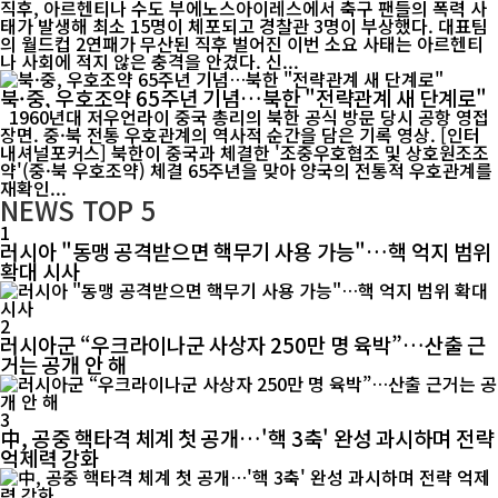
직후, 아르헨티나 수도 부에노스아이레스에서 축구 팬들의 폭력 사
태가 발생해 최소 15명이 체포되고 경찰관 3명이 부상했다. 대표팀
의 월드컵 2연패가 무산된 직후 벌어진 이번 소요 사태는 아르헨티
나 사회에 적지 않은 충격을 안겼다. 신...
북·중, 우호조약 65주년 기념…북한 "전략관계 새 단계로"
1960년대 저우언라이 중국 총리의 북한 공식 방문 당시 공항 영접
장면. 중·북 전통 우호관계의 역사적 순간을 담은 기록 영상. [인터
내셔널포커스] 북한이 중국과 체결한 '조중우호협조 및 상호원조조
약'(중·북 우호조약) 체결 65주년을 맞아 양국의 전통적 우호관계를
재확인...
NEWS
TOP 5
1
러시아 "동맹 공격받으면 핵무기 사용 가능"…핵 억지 범위
확대 시사
2
러시아군 “우크라이나군 사상자 250만 명 육박”…산출 근
거는 공개 안 해
3
中, 공중 핵타격 체계 첫 공개…'핵 3축' 완성 과시하며 전략
억제력 강화