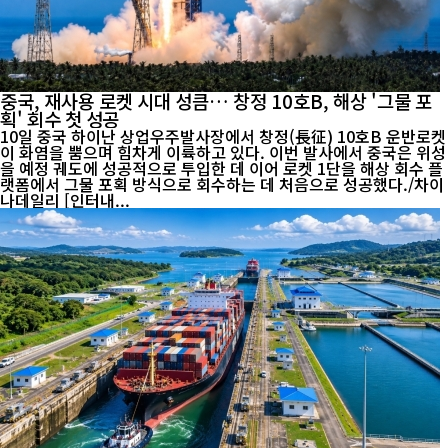
중국, 재사용 로켓 시대 성큼… 창정 10호B, 해상 '그물 포
획' 회수 첫 성공
10일 중국 하이난 상업우주발사장에서 창정(長征) 10호B 운반로켓
이 화염을 뿜으며 힘차게 이륙하고 있다. 이번 발사에서 중국은 위성
을 예정 궤도에 성공적으로 투입한 데 이어 로켓 1단을 해상 회수 플
랫폼에서 그물 포획 방식으로 회수하는 데 처음으로 성공했다./차이
나데일리 [인터내...