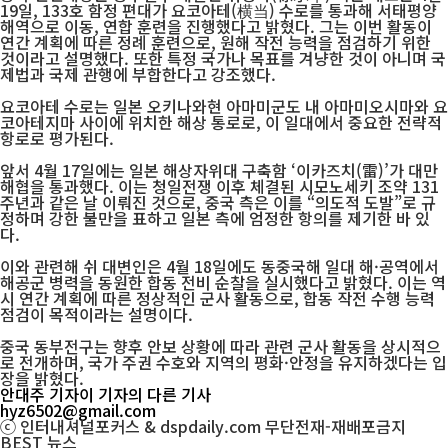
19일, 133호 함정 편대가 요코아테(横当) 수로를 통과해 서태평양
해역으로 이동, 연합 훈련을 진행했다고 밝혔다. 그는 이번 활동이
연간 계획에 따른 정례 훈련으로, 원해 작전 능력을 점검하기 위한
것이라고 설명했다. 또한 특정 국가나 목표를 겨냥한 것이 아니며 국
제법과 국제 관행에 부합한다고 강조했다.
요코아테 수로는 일본 오키나와현 아마미군도 내 아마미오시마와 요
코아테지마 사이에 위치한 해상 통로로, 이 일대에서 중요한 전략적
항로로 평가된다.
앞서 4월 17일에는 일본 해상자위대 구축함 ‘이카즈치(雷)’가 대만
해협을 통과했다. 이는 청일전쟁 이후 체결된 시모노세키 조약 131
주년과 같은 날 이뤄진 것으로, 중국 측은 이를 “의도적 도발”로 규
정하며 강한 불만을 표하고 일본 측에 엄정한 항의를 제기한 바 있
다.
이와 관련해 쉬 대변인은 4월 18일에도 동중국해 일대 해·공역에서
해공군 병력을 동원한 합동 전비 순찰을 실시했다고 밝혔다. 이는 역
시 연간 계획에 따른 정상적인 군사 활동으로, 합동 작전 수행 능력
점검이 목적이라는 설명이다.
중국 동부전구는 향후 안보 상황에 따라 관련 군사 활동을 상시적으
로 전개하며, 국가 주권 수호와 지역의 평화·안정을 유지하겠다는 입
장을 밝혔다.
안대주 기자
이 기자의 다른 기사
hyz6502@gmail.com
ⓒ 인터내셔널포커스 & dspdaily.com 무단전재-재배포금지
BEST
뉴스