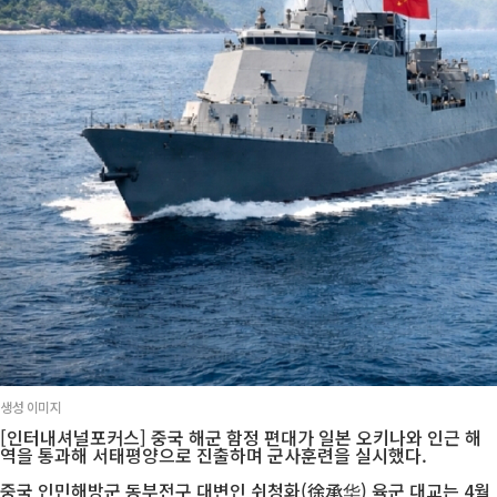
생성 이미지
[인터내셔널포커스] 중국 해군 함정 편대가 일본 오키나와 인근 해
역을 통과해 서태평양으로 진출하며 군사훈련을 실시했다.
중국 인민해방군 동부전구 대변인 쉬청화(徐承华) 육군 대교는 4월