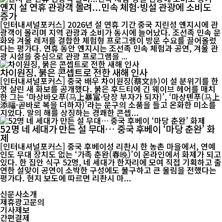
옌지 설 연휴 관광객 몰려...민속 체험·빙설 관광에 소비도
증가
[인터내셔널포커스] 2026년 설 연휴 기간 중국 지린성 옌지시에 관
광객이 몰리며 지역 관광과 소비가 동시에 늘어났다. 조선족 민속 문
화와 겨울 레저를 결합한 체험형 프로그램이 방문 수요를 끌어올렸
다는 평가다. 연휴 동안 옌지시는 조선족 민속 체험과 공연, 겨울 관
광 시설을 중심으로 관광 프로그램을 ...
차이원징, 붉은 콘셉트로 전한 새해 인사
[인터내셔널포커스] 중국 배우 차이원징(蔡文静)이 설 분위기를 한
껏 살린 새 화보를 공개했다. 붉은 후드티에 긴 웨이브 헤어를 매치
한 그는 ‘마상바오푸(马上暴富·당장 부자가 되자)’, ‘마상톈푸(马上
添福·곧바로 복을 더하자)’라는 문구의 소품을 들고 온화한 미소를
지었다. 말의 해를 상징하는 경쾌한 콘셉...
52명 네 세대가 만든 설 무대… 중국 후베이 ‘마당 춘완’ 화
제
[인터내셔널포커스] 중국 후베이성 리촨시 한 농촌 마을에서, 연예
인도 무대 장치도 없는 ‘가족 춘완(春晚)’이 온라인에서 화제가 되고
있다. 한 집안 식구 52명, 네 세대가 한자리에 모여 직접 기획하고 출
연한 설맞이 공연이 소박한 구성에도 불구하고 큰 울림을 전했다는
평가다. 현지 보도에 따르면 리촨시 마...
신문사소개
제휴광고문의
기사제보
간편결제