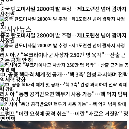
4
중국 탄도미사일 2800여 발 추정…제1도련선 넘어 괌까지
사정권
실시간뉴스
중국 탄도미사일 2800여 발 추정…제1도련선 넘어 괌까지
사정권
러시아군 “우크라이나군 사상자 250만 명 육박”…산출 근
거는 공개 안 해
中, 공중 핵타격 체계 첫 공개…'핵 3축' 완성 과시하며 전략
억제력 강화
러시아 "동맹 공격받으면 핵무기 사용 가능"…핵 억지 범위
확대 시사
트럼프 "이란 요청에 공격 취소"…이란 "새로운 거짓말" 정
면 반박