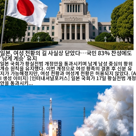
일본, 여성 천황의 길 사실상 닫았다…국민 83% 찬성에도
'남계 계승' 유지
일본 국회가 황실전범 개정안을 통과시키며 남계 남성 중심의 황위
계승 원칙을 유지했다. 이번 개정으로 여성 황족의 결혼 후 신분 유
지가 가능해졌지만, 여성 천황과 여성계 천황은 허용되지 않았다. (A
I 생성 이미지) [인터내셔널포커스] 일본 국회가 17일 황실전범 개정
안을 통과시키...