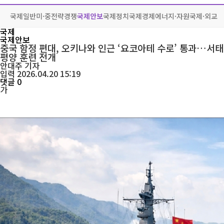
국제일반
미·중전략경쟁
국제안보
국제정치
국제경제
에너지·자원
국제·외교
국제
국제안보
중국 함정 편대, 오키나와 인근 ‘요코아테 수로’ 통과…서태
평양 훈련 전개
안대주
기자
입력 2026.04.20 15:19
댓글 0
가