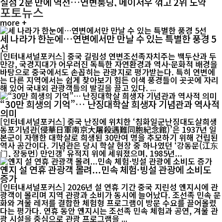
실점 2분 만에 역전…연변룽딩, 메이저우 꺾고 2위 도약
포토뉴스
more +
세 나라가 한눈에…연변에서만 만날 수 있는 특별한 풍경 5
선
[인터내셔널포커스] 중국 길림성 연변조선족자치주는 백두산과 두
만강, 국경지대가 어우러진 독특한 자연환경과 역사·문화적 배경을
바탕으로 중국에서도 손꼽히는 관광지로 평가받는다. 특히 연변에
는 다른 지역에서는 쉽게 찾아보기 힘든 이색 풍경들이 곳곳에 자리
해 있어 국내외 관광객들의 발길을 끌고 있다. ...
“30만 희생의 기억”… 난징대학살 희생자 기념관과 역사적
의미
[인터네셔널포커스] 중국 난징에 위치한 ‘침화일군난징대도살희생
동포기념관(侵華日軍南京大屠殺遇難同胞紀念館)’은 1937년 일
본군이 자행한 대학살로 희생된 30만여 명을 추모하기 위해 건립된
역사 공간이다. 기념관은 당시 학살 현장 중 하나였던 ‘강동문(江东
门, 장둥먼) 만인갱’ 유적지 위에 세워졌으며, 1985년...
옌지 설 연휴 관광객 몰려...민속 체험·빙설 관광에 소비도
증가
[인터내셔널포커스] 2026년 설 연휴 기간 중국 지린성 옌지시에 관
광객이 몰리며 지역 관광과 소비가 동시에 늘어났다. 조선족 민속 문
화와 겨울 레저를 결합한 체험형 프로그램이 방문 수요를 끌어올렸
다는 평가다. 연휴 동안 옌지시는 조선족 민속 체험과 공연, 겨울 관
광 시설을 중심으로 관광 프로그램을 ...