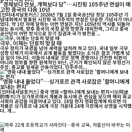
"경제보다 안보, 개혁보다 당"…시진핑 105주년 연설이 예
고한 중국의 다음 10년
[인터내셔널포커스] 2026년 7월 1일 중국공산당 창당 105주년 기
념대회에서 발표된 시진핑 국가주석의 연설은 단순한 기념사가 아니
었다. 약 1만 자에 달하는 이번 연설은 지난 105년의 역사를 되돌아
보는 동시에, 향후 중국의 국정 운영 방향과 대외전략, 그리고 중국
공산당이 어떤 방식으로 장기 집권과 국가 발전을 ...
극우, 이제는 단호히 맞설 때
극우 정치가 국경을 넘어 세력을 넓히려 하고 있다. 국내 일부 극우
성향 단체가 미국에서 공개 활동을 벌였다는 소식은 결코 가볍게 넘
길 일이 아니다. 이들이 내세운 것은 정책 경쟁이나 건전한 비판이
아니라 정부를 향한 원색적인 비난, 근거가 확인되지 않은 부정선거
주장, 종교를 앞세운 선동이었다. 민주주의...
"영화 내내 울었다"…싱가포르 관객 사로잡은 '할머니에게
보내는 편지'
[인터내셔널포커스] 중국 영화 <할머니에게 보내는 편지>(给阿嬷
的情书)가 싱가포르에서 개봉과 동시에 큰 관심을 모으며 해외 화교
사회의 공감을 이끌어내고 있다. 18일 현지 영화업계에 따르면 이
작품은 싱가포르 내 26개 극장 가운데 24개 극장에서 상영을 시작했
다. 개...