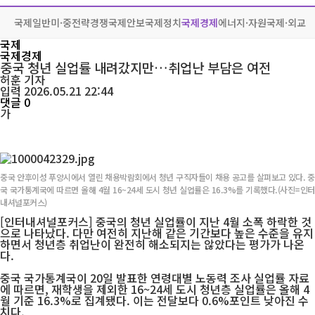
국제일반
미·중전략경쟁
국제안보
국제정치
국제경제
에너지·자원
국제·외교
국제
국제경제
중국 청년 실업률 내려갔지만…취업난 부담은 여전
허훈
기자
입력 2026.05.21 22:44
댓글 0
가
중국 안후이성 푸양시에서 열린 채용박람회에서 청년 구직자들이 채용 공고를 살펴보고 있다. 중
국 국가통계국에 따르면 올해 4월 16~24세 도시 청년 실업률은 16.3%를 기록했다.(사진=인터
내셔널포커스)
[인터내셔널포커스] 중국의 청년 실업률이 지난 4월 소폭 하락한 것
으로 나타났다. 다만 여전히 지난해 같은 기간보다 높은 수준을 유지
하면서 청년층 취업난이 완전히 해소되지는 않았다는 평가가 나온
다.
중국 국가통계국이 20일 발표한 연령대별 노동력 조사 실업률 자료
에 따르면, 재학생을 제외한 16~24세 도시 청년층 실업률은 올해 4
월 기준 16.3%로 집계됐다. 이는 전달보다 0.6%포인트 낮아진 수
치다.