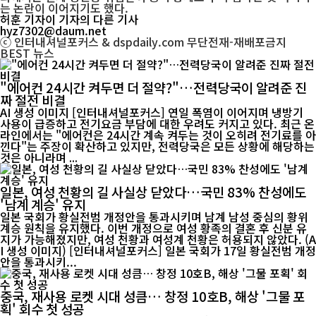
는 논란이 이어지기도 했다.
허훈 기자
이 기자의 다른 기사
hyz7302@daum.net
ⓒ 인터내셔널포커스 & dspdaily.com 무단전재-재배포금지
BEST
뉴스
"에어컨 24시간 켜두면 더 절약?"…전력당국이 알려준 진
짜 절전 비결
AI 생성 이미지 [인터내셔널포커스] 연일 폭염이 이어지며 냉방기
사용이 급증하고 전기요금 부담에 대한 우려도 커지고 있다. 최근 온
라인에서는 "에어컨은 24시간 계속 켜두는 것이 오히려 전기료를 아
낀다"는 주장이 확산하고 있지만, 전력당국은 모든 상황에 해당하는
것은 아니라며 ...
일본, 여성 천황의 길 사실상 닫았다…국민 83% 찬성에도
'남계 계승' 유지
일본 국회가 황실전범 개정안을 통과시키며 남계 남성 중심의 황위
계승 원칙을 유지했다. 이번 개정으로 여성 황족의 결혼 후 신분 유
지가 가능해졌지만, 여성 천황과 여성계 천황은 허용되지 않았다. (A
I 생성 이미지) [인터내셔널포커스] 일본 국회가 17일 황실전범 개정
안을 통과시키...
중국, 재사용 로켓 시대 성큼… 창정 10호B, 해상 '그물 포
획' 회수 첫 성공