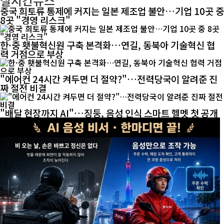
실시간뉴스
중국 희토류 통제에 커지는 일본 제조업 불안…기업 10곳 중
8곳 "경영 리스크"
한·중 횃불혁신원 구축 본격화…연길, 동북아 기술혁신 협
력 거점으로 부상
"에어컨 24시간 켜두면 더 절약?"…전력당국이 알려준 진
짜 절전 비결
"배달 현장까지 AI"…징둥, 음성 인식 스마트 헬멧 첫 공개