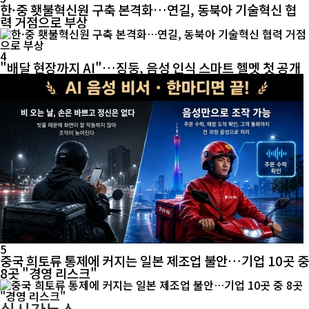
한·중 횃불혁신원 구축 본격화…연길, 동북아 기술혁신 협
력 거점으로 부상
4
"배달 현장까지 AI"…징둥, 음성 인식 스마트 헬멧 첫 공개
5
중국 희토류 통제에 커지는 일본 제조업 불안…기업 10곳 중
8곳 "경영 리스크"