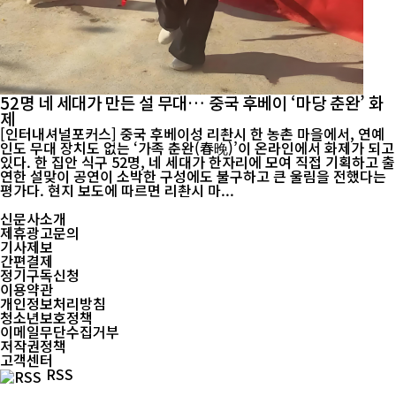
52명 네 세대가 만든 설 무대… 중국 후베이 ‘마당 춘완’ 화
제
[인터내셔널포커스] 중국 후베이성 리촨시 한 농촌 마을에서, 연예
인도 무대 장치도 없는 ‘가족 춘완(春晚)’이 온라인에서 화제가 되고
있다. 한 집안 식구 52명, 네 세대가 한자리에 모여 직접 기획하고 출
연한 설맞이 공연이 소박한 구성에도 불구하고 큰 울림을 전했다는
평가다. 현지 보도에 따르면 리촨시 마...
신문사소개
제휴광고문의
기사제보
간편결제
정기구독신청
이용약관
개인정보처리방침
청소년보호정책
이메일무단수집거부
저작권정책
고객센터
RSS