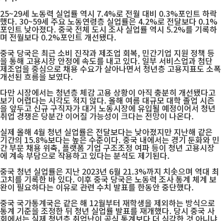
25~29세 노동력 실업률 역시 7.4%로 전월 대비 0.3%포인트 하락
했다. 30~59세 주요 노동연령층 실업률은 4.2%로 전달보다 0.1%
포인트 낮아졌다. 중국 전체 도시 조사 실업률 역시 5.2%를 기록하
며 전월보다 0.2%포인트 개선됐다.
중국 당국은 최근 소비 진작과 제조업 회복, 민간기업 지원 정책 등
을 통해 고용시장 안정에 속도를 내고 있다. 일부 서비스업과 첨단
제조업을 중심으로 채용 수요가 살아나면서 청년층 고용지표도 소폭
개선된 흐름을 보였다.
다만 시장에서는 청년층 체감 고용 상황이 아직 충분히 개선됐다고
보기 어렵다는 시각도 적지 않다. 올해 여름 대규모 대학 졸업 시즌
을 앞두고 신규 구직자가 대거 노동시장에 유입될 예정이어서 청년
취업 경쟁은 당분간 이어질 가능성이 크다는 전망이 나온다.
실제 올해 4월 청년 실업률은 전달보다는 낮아졌지만 지난해 같은
기간의 15.8%보다는 높은 수준이다. 중국 내에서는 경기 둔화와 민
간 부문 채용 위축, 플랫폼 기업 구조조정 여파 등이 청년 고용시장
에 계속 부담으로 작용하고 있다는 분석도 제기된다.
중국 청년 실업률은 지난 2023년 6월 21.3%까지 치솟으며 역대 최
고치를 기록한 바 있다. 이후 중국 당국은 노동력 조사 통계 체계 보
완이 필요하다는 이유로 관련 수치 발표를 한동안 중단했다.
중국 국가통계국은 같은 해 12월부터 재학생을 제외하는 방식으로
통계 기준을 조정한 뒤 청년 실업률 발표를 재개했다. 당시 중국 사
회에서는 실제 청년층 취업난이 공식 통계보다 더 심각한 것 아니냐