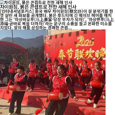
차이원징, 붉은 콘셉트로 전한 새해 인사
[인터내셔널포커스] 중국 배우 차이원징(蔡文静)이 설 분위기를 한
껏 살린 새 화보를 공개했다. 붉은 후드티에 긴 웨이브 헤어를 매치
한 그는 ‘마상바오푸(马上暴富·당장 부자가 되자)’, ‘마상톈푸(马上
添福·곧바로 복을 더하자)’라는 문구의 소품을 들고 온화한 미소를
지었다. 말의 해를 상징하는 경쾌한 콘셉...