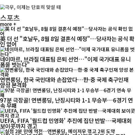
스포츠
more +
英 더 선 "호날두, 8월 8일 결혼식 예정"…당사자는 공식 확
인 없어
네이마르, 브라질 대표팀 은퇴 선언…"이제 국가대표 유니
폼을 벗는다"
연변룽딩, 한국 국민대와 손잡았다…한·중 국제 축구인재
양성 본격화
97분 극장골! 연변룽딩, 난징시티와 1-1 무승부…6경기 연
속 무패
UEFA, FIFA '월드컵 민영화' 추진에 집단 반발…국제대회
보이콧까지 경고