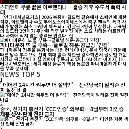
스페인에 무릎 꿇은 아르헨티나…결승 직후 수도서 폭력 사
태
[인터내셔널포커스] 2026 북중미 월드컵 결승에서 스페인에 패한
직후, 아르헨티나 수도 부에노스아이레스에서 축구 팬들의 폭력 사
태가 발생해 최소 15명이 체포되고 경찰관 3명이 부상했다. 대표팀
의 월드컵 2연패가 무산된 직후 벌어진 이번 소요 사태는 아르헨티
나 사회에 적지 않은 충격을 안겼다. 신...
파나마운하 또 물 부족…글로벌 해운·공급망 '긴장'
파나마운하 갑문을 통과하는 대형 컨테이너선. 운하 당국이 가뭄에
따른 담수 부족으로 선박 최대 흘수 제한을 강화하면서 글로벌 해운
시장과 공급망에 미칠 영향이 주목되고 있다. (AI 생성 이미지) [인
터내셔널포커스] 세계 해상 물류의 핵심 통로인 파나마운하가 다시
물 부족 문제에 ...
NEWS
TOP 5
1
"에어컨 24시간 켜두면 더 절약?"…전력당국이 알려준 진
짜 절전 비결
2
중국, 전기차 충전기 'CCC 인증' 의무화…8월부터 미인증
제품 생산·판매 전면 금지
3