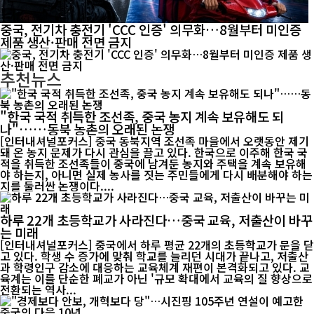
중국, 전기차 충전기 'CCC 인증' 의무화…8월부터 미인증
제품 생산·판매 전면 금지
추천뉴스
"한국 국적 취득한 조선족, 중국 농지 계속 보유해도 되
나"……동북 농촌의 오래된 논쟁
[인터내셔널포커스] 중국 동북지역 조선족 마을에서 오랫동안 제기
돼 온 농지 문제가 다시 관심을 끌고 있다. 한국으로 이주해 한국 국
적을 취득한 조선족들이 중국에 남겨둔 농지와 주택을 계속 보유해
야 하는지, 아니면 실제 농사를 짓는 주민들에게 다시 배분해야 하는
지를 둘러싼 논쟁이다....
하루 22개 초등학교가 사라진다…중국 교육, 저출산이 바꾸
는 미래
[인터내셔널포커스] 중국에서 하루 평균 22개의 초등학교가 문을 닫
고 있다. 학생 수 증가에 맞춰 학교를 늘리던 시대가 끝나고, 저출산
과 학령인구 감소에 대응하는 교육체계 재편이 본격화되고 있다. 교
육계는 이를 단순한 폐교가 아닌 '규모 확대에서 교육의 질 향상으로
전환되는 역사...