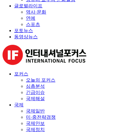
글로벌라이프
역사·문화
연예
스포츠
포토뉴스
동영상뉴스
포커스
오늘의 포커스
심층분석
긴급이슈
국제해설
국제
국제일반
미·중전략경쟁
국제안보
국제정치