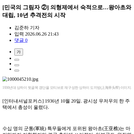
[민국의 그림자 ②] 의형제에서 숙적으로…왕아초와
대립, 10년 추격전의 시작
김준하
기자
입력 2026.06.26 21:43
댓글 0
가
1930년대 상하이 뒷골목 갱단을 모티브로 재구성한 상하이 도끼방(上海斧头帮) 이미지.
[인터내셔널포커스] 1936년 10월 20일. 광시성 우저우의 한 주
택에서 총성이 울렸다.
수십 명의 군통(軍統) 특무들에게 포위된 왕아초(王亚樵)는 마