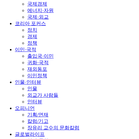
국제경제
에너지·자원
국제·외교
코리아 포커스
정치
경제
정책
이민·국적
출입국·이민
귀화·국적
재외동포
이민정책
인물·인터뷰
인물
외교가 사람들
인터뷰
오피니언
기획/연재
칼럼/기고
장유리 교수의 문화칼럼
글로벌라이프