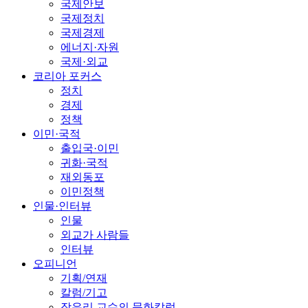
국제안보
국제정치
국제경제
에너지·자원
국제·외교
코리아 포커스
정치
경제
정책
이민·국적
출입국·이민
귀화·국적
재외동포
이민정책
인물·인터뷰
인물
외교가 사람들
인터뷰
오피니언
기획/연재
칼럼/기고
장유리 교수의 문화칼럼