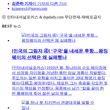
김준하 기자
이 기자의 다른 기사
kcnnews1@naver.com
ⓒ 인터내셔널포커스 & dspdaily.com 무단전재-재배포금지
BEST
뉴스
[민국의 그림자 ④] ‘구국’을 내세운 투항…왕징
웨이의 선택은 왜 실패했나
[인터내셔널포커스] 1910년 봄, 청나라의 수도 베이징에
서 섭정왕 자이펑을 겨냥한 폭탄 암살 계획이 적발됐다.
주도자는 일본 유학을 마치고 돌아온 20대 혁명가 왕징
웨이(汪精卫·왕정위)였다. 체포된 그는 죽음을 각오한 듯
자신의 책임을 인정했다. 옥중에서 남긴 “칼을 끌어 한
번 통쾌하게 죽어 젊은 날의 뜻을 ...