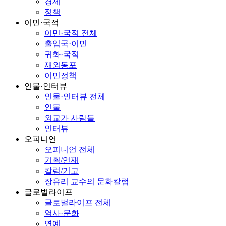
경제
정책
이민·국적
이민·국적 전체
출입국·이민
귀화·국적
재외동포
이민정책
인물·인터뷰
인물·인터뷰 전체
인물
외교가 사람들
인터뷰
오피니언
오피니언 전체
기획/연재
칼럼/기고
장유리 교수의 문화칼럼
글로벌라이프
글로벌라이프 전체
역사·문화
연예