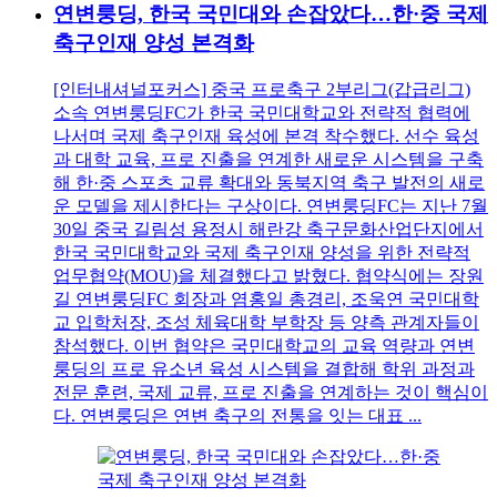
연변룽딩, 한국 국민대와 손잡았다…한·중 국제
축구인재 양성 본격화
[인터내셔널포커스] 중국 프로축구 2부리그(갑급리그)
소속 연변룽딩FC가 한국 국민대학교와 전략적 협력에
나서며 국제 축구인재 육성에 본격 착수했다. 선수 육성
과 대학 교육, 프로 진출을 연계한 새로운 시스템을 구축
해 한·중 스포츠 교류 확대와 동북지역 축구 발전의 새로
운 모델을 제시한다는 구상이다. 연변룽딩FC는 지난 7월
30일 중국 길림성 용정시 해란강 축구문화산업단지에서
한국 국민대학교와 국제 축구인재 양성을 위한 전략적
업무협약(MOU)을 체결했다고 밝혔다. 협약식에는 장원
길 연변룽딩FC 회장과 염홍일 총경리, 조욱연 국민대학
교 입학처장, 조성 체육대학 부학장 등 양측 관계자들이
참석했다. 이번 협약은 국민대학교의 교육 역량과 연변
룽딩의 프로 유소년 육성 시스템을 결합해 학위 과정과
전문 훈련, 국제 교류, 프로 진출을 연계하는 것이 핵심이
다. 연변룽딩은 연변 축구의 전통을 잇는 대표 ...