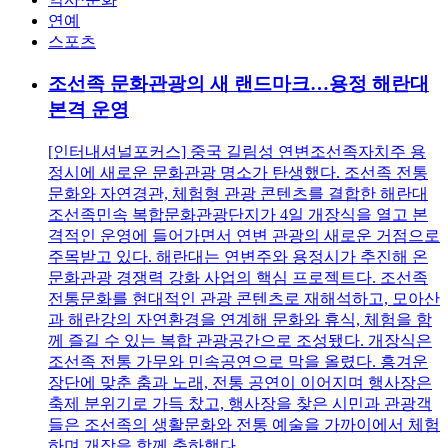
연예
스포츠
조선족 문화관광의 새 랜드마크…용정 해란대
본격 운영
[인터내셔널포커스] 중국 길림성 연변조선족자치주 용
정시에 새로운 문화관광 명소가 탄생했다. 조선족 전통
문화와 자연경관, 체험형 관광 콘텐츠를 결합한 해란대
조선족민속 복합문화관광단지가 4일 개장식을 열고 본
격적인 운영에 들어가면서 연변 관광의 새로운 거점으로
주목받고 있다. 해란대는 연변주와 용정시가 추진해 온
문화관광 경쟁력 강화 사업의 핵심 프로젝트다. 조선족
전통문화를 현대적인 관광 콘텐츠로 재해석하고, 모아산
과 해란강의 자연환경을 연계해 문화와 휴식, 체험을 함
께 즐길 수 있는 복합 관광공간으로 조성됐다. 개장식은
조선족 전통 가무와 민속공연으로 막을 올렸다. 흥겨운
장단에 맞춘 춤과 노래, 전통 공연이 이어지며 행사장은
축제 분위기로 가득 찼고, 행사장을 찾은 시민과 관광객
들은 조선족의 생활문화와 전통 예술을 가까이에서 체험
하며 개장을 함께 축하했다. ...