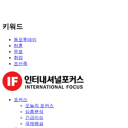
키워드
동포투데이
허훈
무료
취업
조선족
포커스
오늘의 포커스
심층분석
긴급이슈
국제해설