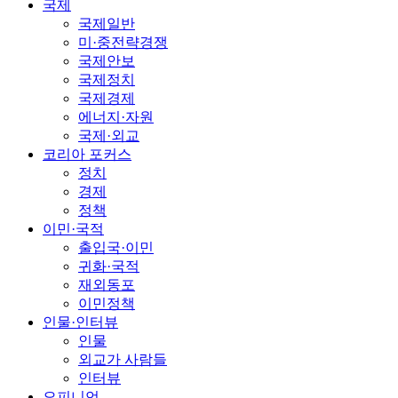
국제
국제일반
미·중전략경쟁
국제안보
국제정치
국제경제
에너지·자원
국제·외교
코리아 포커스
정치
경제
정책
이민·국적
출입국·이민
귀화·국적
재외동포
이민정책
인물·인터뷰
인물
외교가 사람들
인터뷰
오피니언