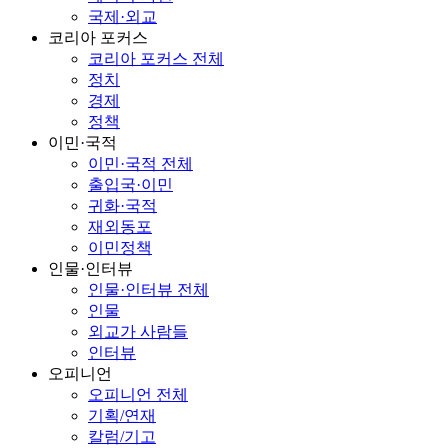
국제·외교
코리아 포커스
코리아 포커스 전체
정치
경제
정책
이민·국적
이민·국적 전체
출입국·이민
귀화·국적
재외동포
이민정책
인물·인터뷰
인물·인터뷰 전체
인물
외교가 사람들
인터뷰
오피니언
오피니언 전체
기획/연재
칼럼/기고