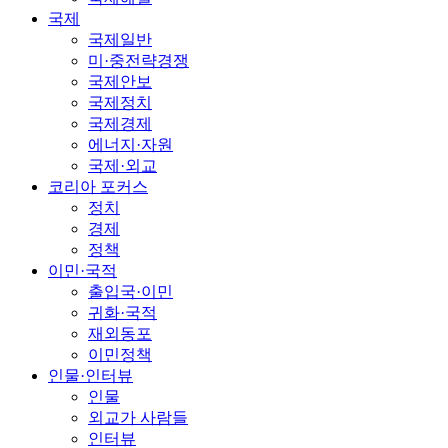
국제
국제일반
미·중전략경쟁
국제안보
국제정치
국제경제
에너지·자원
국제·외교
코리아 포커스
정치
경제
정책
이민·국적
출입국·이민
귀화·국적
재외동포
이민정책
인물·인터뷰
인물
외교가 사람들
인터뷰