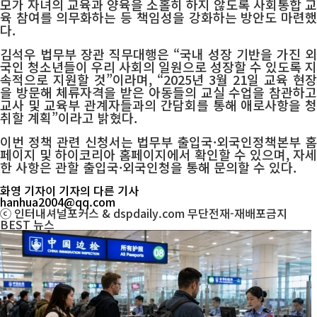
모가 자녀의 교육과 양육을 소홀히 하지 않도록 사회통합 교
육 참여를 의무화하는 등 책임성을 강화하는 방안도 마련했
다.
김석우 법무부 장관 직무대행은 “국내 성장 기반을 가진 외
국인 청소년들이 우리 사회의 일원으로 성장할 수 있도록 지
속적으로 지원할 것”이라며, “2025년 3월 21일 교육 현장
을 방문해 체류자격을 받은 아동들의 교실 수업을 참관하고
교사 및 교육부 관계자들과의 간담회를 통해 애로사항을 청
취할 계획”이라고 밝혔다.
이번 정책 관련 신청서는 법무부 출입국·외국인정책본부 홈
페이지 및 하이코리아 홈페이지에서 확인할 수 있으며, 자세
한 사항은 관할 출입국·외국인청을 통해 문의할 수 있다.
화영 기자
이 기자의 다른 기사
hanhua2004@qq.com
ⓒ 인터내셔널포커스 & dspdaily.com 무단전재-재배포금지
BEST
뉴스