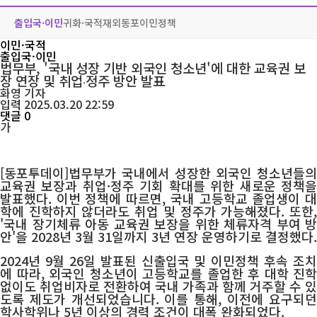
출입국·이민
귀화·국적
재외동포
이민정책
이민·국적
출입국·이민
법무부, '국내 성장 기반 외국인 청소년'에 대한 교육권 보
장 연장 및 취업‧정주 방안 발표
화영
기자
입력 2025.03.20 22:59
댓글 0
가
[동포투데이]법무부가 국내에서 성장한 외국인 청소년들의
교육권 보장과 취업·정주 기회 확대를 위한 새로운 정책을
발표했다. 이번 정책에 따르면, 국내 고등학교 졸업생이 대
학에 진학하지 않더라도 취업 및 정주가 가능해졌다. 또한,
'국내 장기체류 아동 교육권 보장을 위한 체류자격 부여 방
안'을 2028년 3월 31일까지 3년 연장 운영하기로 결정했다.
2024년 9월 26일 발표된 신출입국 및 이민정책 후속 조치
에 따라, 외국인 청소년이 고등학교를 졸업한 후 대학 진학
없이도 취업비자로 전환하여 국내 가족과 함께 거주할 수 있
도록 제도가 개선되었습니다. 이를 통해, 이전에 요구되던
학사학위나 5년 이상의 경력 조건이 대폭 완화되었다.