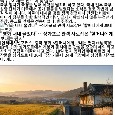
극우, 이제는 단호히 맞설 때
극우 정치가 국경을 넘어 세력을 넓히려 하고 있다. 국내 일부 극우
성향 단체가 미국에서 공개 활동을 벌였다는 소식은 결코 가볍게 넘
길 일이 아니다. 이들이 내세운 것은 정책 경쟁이나 건전한 비판이
아니라 정부를 향한 원색적인 비난, 근거가 확인되지 않은 부정선거
주장, 종교를 앞세운 선동이었다. 민주주의...
"영화 내내 울었다"…싱가포르 관객 사로잡은 '할머니에게
보내는 편지'
[인터내셔널포커스] 중국 영화 <할머니에게 보내는 편지>(给阿嬷
的情书)가 싱가포르에서 개봉과 동시에 큰 관심을 모으며 해외 화교
사회의 공감을 이끌어내고 있다. 18일 현지 영화업계에 따르면 이
작품은 싱가포르 내 26개 극장 가운데 24개 극장에서 상영을 시작했
다. 개...