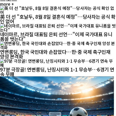
more +
英 더 선 "호날두, 8월 8일 결혼식 예정"…당사자는 공식 확
인 없어
네이마르, 브라질 대표팀 은퇴 선언…"이제 국가대표 유니
폼을 벗는다"
연변룽딩, 한국 국민대와 손잡았다…한·중 국제 축구인재
양성 본격화
97분 극장골! 연변룽딩, 난징시티와 1-1 무승부…6경기 연
속 무패