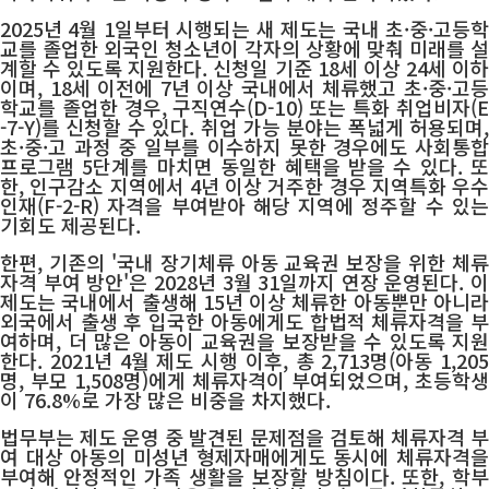
2025년 4월 1일부터 시행되는 새 제도는 국내 초·중·고등학
교를 졸업한 외국인 청소년이 각자의 상황에 맞춰 미래를 설
계할 수 있도록 지원한다. 신청일 기준 18세 이상 24세 이하
이며, 18세 이전에 7년 이상 국내에서 체류했고 초·중·고등
학교를 졸업한 경우, 구직연수(D-10) 또는 특화 취업비자(E
-7-Y)를 신청할 수 있다. 취업 가능 분야는 폭넓게 허용되며,
초·중·고 과정 중 일부를 이수하지 못한 경우에도 사회통합
프로그램 5단계를 마치면 동일한 혜택을 받을 수 있다. 또
한, 인구감소 지역에서 4년 이상 거주한 경우 지역특화 우수
인재(F-2-R) 자격을 부여받아 해당 지역에 정주할 수 있는
기회도 제공된다.
한편, 기존의 '국내 장기체류 아동 교육권 보장을 위한 체류
자격 부여 방안'은 2028년 3월 31일까지 연장 운영된다. 이
제도는 국내에서 출생해 15년 이상 체류한 아동뿐만 아니라
외국에서 출생 후 입국한 아동에게도 합법적 체류자격을 부
여하며, 더 많은 아동이 교육권을 보장받을 수 있도록 지원
한다. 2021년 4월 제도 시행 이후, 총 2,713명(아동 1,205
명, 부모 1,508명)에게 체류자격이 부여되었으며, 초등학생
이 76.8%로 가장 많은 비중을 차지했다.
법무부는 제도 운영 중 발견된 문제점을 검토해 체류자격 부
여 대상 아동의 미성년 형제자매에게도 동시에 체류자격을
부여해 안정적인 가족 생활을 보장할 방침이다. 또한, 학부