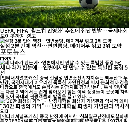
UEFA, FIFA '월드컵 민영화' 추진에 집단 반발…국제대회
보이콧까지 경고
실점 2분 만에 역전…연변룽딩, 메이저우 꺾고 2위 도약
포토뉴스
more +
세 나라가 한눈에…연변에서만 만날 수 있는 특별한 풍경 5
선
[인터내셔널포커스] 중국 길림성 연변조선족자치주는 백두산과 두
만강, 국경지대가 어우러진 독특한 자연환경과 역사·문화적 배경을
바탕으로 중국에서도 손꼽히는 관광지로 평가받는다. 특히 연변에
는 다른 지역에서는 쉽게 찾아보기 힘든 이색 풍경들이 곳곳에 자리
해 있어 국내외 관광객들의 발길을 끌고 있다. ...
“30만 희생의 기억”… 난징대학살 희생자 기념관과 역사적
의미
[인터네셔널포커스] 중국 난징에 위치한 ‘침화일군난징대도살희생
동포기념관(侵華日軍南京大屠殺遇難同胞紀念館)’은 1937년 일
본군이 자행한 대학살로 희생된 30만여 명을 추모하기 위해 건립된
역사 공간이다. 기념관은 당시 학살 현장 중 하나였던 ‘강동문(江东