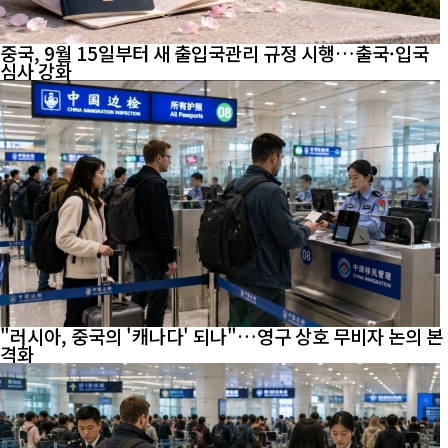
중국, 9월 15일부터 새 출입국관리 규정 시행…출국·입국
심사 강화
"러시아, 중국의 '캐나다' 되나"…영구 상호 무비자 논의 본
격화