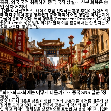
홍콩, 외국 국적 취득하면 중국 국적 상실… 신분 회복은 승
인 절차 거쳐야
[인터내셔널포커스] 해외 이주를 선택하는 홍콩 주민이 늘면서 외
국 국적 취득이 홍콩 영주권과 중국 국적에 어떤 영향을 미치는지에
관심이 쏠리고 있다. 특히 영주권(Permanent Residency)과 시민
권(Citizenship)은 법적 의미가 달라 이를 혼동해서는 안 된다는 지
적이 나온다. 홍콩은 '일...
"화인·화교·화예는 어떻게 다를까?"…중국 SNS 달군 '정
체성' 논쟁
중국 차이나타운을 찾은 다양한 국적의 방문객들이 전통 패루와 상
점가를 오가고 있다. 해외 중국계 공동체의 역사와 문화, 그리고 화
인·화교·화예의 정체성을 상징적으로 표현한 AI 생성 이미지. [인터