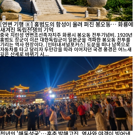
[연변 기행 ⑧] 홍범도의 함성이 울려 퍼진 봉오동… 화룡에
새겨진 독립전쟁의 기억
중국 지린성 연변조선족자치주 화룡시 봉오동 전투기념비. 1920년
홍범도 장군이 이끈 대한독립군이 일본군을 격파한 봉오동 전투를
기리는 역사 현장이다. [인터내셔널포커스] 도문을 떠나 남쪽으로
자동차를 타고 달리자 두만강을 따라 이어지던 국경 풍경은 어느새
깊은 산세로 바뀌기 시...
천년의 '해동성국'…훈춘 발해고진, 역사와 야경이 빚어낸