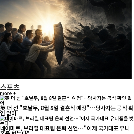
스포츠
more +
英 더 선 "호날두, 8월 8일 결혼식 예정"…당사자는 공식 확
인 없어
네이마르, 브라질 대표팀 은퇴 선언…"이제 국가대표 유니
폼을 벗는다"