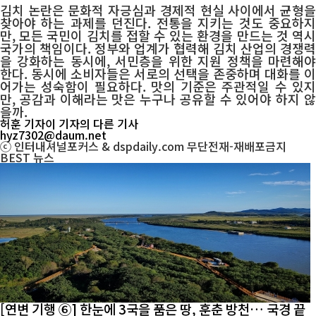
김치 논란은 문화적 자긍심과 경제적 현실 사이에서 균형을
찾아야 하는 과제를 던진다. 전통을 지키는 것도 중요하지
만, 모든 국민이 김치를 접할 수 있는 환경을 만드는 것 역시
국가의 책임이다. 정부와 업계가 협력해 김치 산업의 경쟁력
을 강화하는 동시에, 서민층을 위한 지원 정책을 마련해야
한다. 동시에 소비자들은 서로의 선택을 존중하며 대화를 이
어가는 성숙함이 필요하다. 맛의 기준은 주관적일 수 있지
만, 공감과 이해라는 맛은 누구나 공유할 수 있어야 하지 않
을까.
허훈 기자
이 기자의 다른 기사
hyz7302@daum.net
ⓒ 인터내셔널포커스 & dspdaily.com 무단전재-재배포금지
BEST
뉴스
[연변 기행 ⑥] 한눈에 3국을 품은 땅, 훈춘 방천… 국경 끝