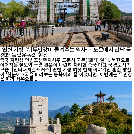
[연변 기행 ⑦]두만강이 들려주는 역사… 도문에서 만난 국
경과 독립운동의 현장
중국 지린성 연변조선족자치주 도문시 국문(國門) 일대. 북한으로
이어지는 철도와 국경 관문이 나란히 자리한 중국 대표 국경도시의
모습. [인터내셔널포커스] 연변 기행 여섯 번째 이야기인 훈춘 방천
이 '한눈에 3국을 바라보는 동북아의 끝'이었다면, 이번에는 두만강
을 따라 서쪽으로 ...