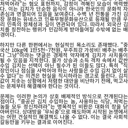
처먹어라"는 혐오 표현까지, 감정이 격해진 모습이 역력했
다. 이는 김치가 단순한 음식이 아니라 한국인의 문화적 자
존심과 연결되어 있음을 보여준다. 수백 년 전통을 가진 김
장 문화는 유네스코 인류무형문화유산으로 등재될 만큼 우
리 민족의 정체성과 깊이 연관되어 있다. 따라서 외국산 김
치를 칭찬하는 행위가 민감하게 받아들여질 수밖에 없는 배
경이다.
하지만 다른 한편에서는 현실적인 목소리도 존재했다. "중
국산 10kg에 1만5천~7천원, 우주최강 가성비! 배추는 배추
다 그냥"이라는 댓글은 경제적 약자에게 김치가 사치품이
될 수 있음을 지적한다. 물가 상승과 소득 격차 속에서 값싼
수입 김치는 선택이 아닌 필수가 된 이들도 많다. 특히 "직
장인이나 점심을 사먹어야 하는 사람들은 수입 김치 없이 살
수 없다"는 의견은 현실을 직시하라는 경고로 들린다. 김치
값이 치솟는 상황에서 저렴한 대안을 비난하기 전에, 먹고사
는 문제부터 해결해야 한다는 것이다.
문제는 이러한 논의가 상호 배제적인 방식으로 전개된다는
점이다. "중공산 김치 수입하는 놈, 사용하는 식당, 처먹는
놈들 모두 정신차려라"는 맹목적인 비판은 대화의 창을 닫
아버린다. 상대방을 '무뇌충'으로 매도하며 시작된 논쟁에서
는 어떤 건설적인 해결책도 나올 수 없다. 이는 결국 사회적
갈등만을 키우는 결과로 이어진다.