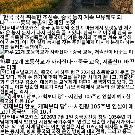
"한국 국적 취득한 조선족, 중국 농지 계속 보유해도 되
나"……동북 농촌의 오래된 논쟁
[인터내셔널포커스] 중국 동북지역 조선족 마을에서 오랫동안 제기
돼 온 농지 문제가 다시 관심을 끌고 있다. 한국으로 이주해 한국 국
적을 취득한 조선족들이 중국에 남겨둔 농지와 주택을 계속 보유해
야 하는지, 아니면 실제 농사를 짓는 주민들에게 다시 배분해야 하는
지를 둘러싼 논쟁이다....
하루 22개 초등학교가 사라진다…중국 교육, 저출산이 바꾸
는 미래
[인터내셔널포커스] 중국에서 하루 평균 22개의 초등학교가 문을 닫
고 있다. 학생 수 증가에 맞춰 학교를 늘리던 시대가 끝나고, 저출산
과 학령인구 감소에 대응하는 교육체계 재편이 본격화되고 있다. 교
육계는 이를 단순한 폐교가 아닌 '규모 확대에서 교육의 질 향상으로
전환되는 역사...
"경제보다 안보, 개혁보다 당"…시진핑 105주년 연설이 예
고한 중국의 다음 10년
[인터내셔널포커스] 2026년 7월 1일 중국공산당 창당 105주년 기
념대회에서 발표된 시진핑 국가주석의 연설은 단순한 기념사가 아니
었다. 약 1만 자에 달하는 이번 연설은 지난 105년의 역사를 되돌아
보는 동시에, 향후 중국의 국정 운영 방향과 대외전략, 그리고 중국