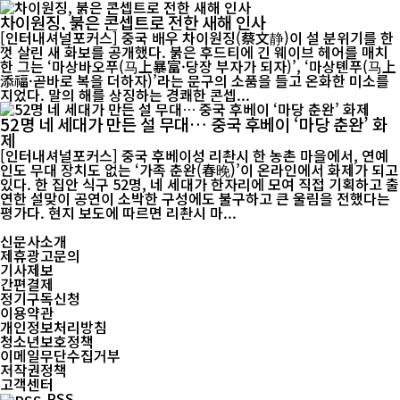
차이원징, 붉은 콘셉트로 전한 새해 인사
[인터내셔널포커스] 중국 배우 차이원징(蔡文静)이 설 분위기를 한
껏 살린 새 화보를 공개했다. 붉은 후드티에 긴 웨이브 헤어를 매치
한 그는 ‘마상바오푸(马上暴富·당장 부자가 되자)’, ‘마상톈푸(马上
添福·곧바로 복을 더하자)’라는 문구의 소품을 들고 온화한 미소를
지었다. 말의 해를 상징하는 경쾌한 콘셉...
52명 네 세대가 만든 설 무대… 중국 후베이 ‘마당 춘완’ 화
제
[인터내셔널포커스] 중국 후베이성 리촨시 한 농촌 마을에서, 연예
인도 무대 장치도 없는 ‘가족 춘완(春晚)’이 온라인에서 화제가 되고
있다. 한 집안 식구 52명, 네 세대가 한자리에 모여 직접 기획하고 출
연한 설맞이 공연이 소박한 구성에도 불구하고 큰 울림을 전했다는
평가다. 현지 보도에 따르면 리촨시 마...
신문사소개
제휴광고문의
기사제보
간편결제
정기구독신청
이용약관
개인정보처리방침
청소년보호정책
이메일무단수집거부
저작권정책
고객센터
RSS