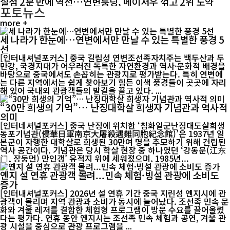
실점 2분 만에 역전…연변룽딩, 메이저우 꺾고 2위 도약
포토뉴스
more +
세 나라가 한눈에…연변에서만 만날 수 있는 특별한 풍경 5
선
[인터내셔널포커스] 중국 길림성 연변조선족자치주는 백두산과 두
만강, 국경지대가 어우러진 독특한 자연환경과 역사·문화적 배경을
바탕으로 중국에서도 손꼽히는 관광지로 평가받는다. 특히 연변에
는 다른 지역에서는 쉽게 찾아보기 힘든 이색 풍경들이 곳곳에 자리
해 있어 국내외 관광객들의 발길을 끌고 있다. ...
“30만 희생의 기억”… 난징대학살 희생자 기념관과 역사적
의미
[인터네셔널포커스] 중국 난징에 위치한 ‘침화일군난징대도살희생
동포기념관(侵華日軍南京大屠殺遇難同胞紀念館)’은 1937년 일
본군이 자행한 대학살로 희생된 30만여 명을 추모하기 위해 건립된
역사 공간이다. 기념관은 당시 학살 현장 중 하나였던 ‘강동문(江东
门, 장둥먼) 만인갱’ 유적지 위에 세워졌으며, 1985년...
옌지 설 연휴 관광객 몰려...민속 체험·빙설 관광에 소비도
증가
[인터내셔널포커스] 2026년 설 연휴 기간 중국 지린성 옌지시에 관
광객이 몰리며 지역 관광과 소비가 동시에 늘어났다. 조선족 민속 문
화와 겨울 레저를 결합한 체험형 프로그램이 방문 수요를 끌어올렸
다는 평가다. 연휴 동안 옌지시는 조선족 민속 체험과 공연, 겨울 관
광 시설을 중심으로 관광 프로그램을 ...