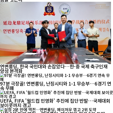
연변룽딩, 한국 국민대와 손잡았다…한·중 국제 축구인재
양성 본격화
97분 극장골! 연변룽딩, 난징시티와 1-1 무승부…6경기 연
속 무패
UEFA, FIFA '월드컵 민영화' 추진에 집단 반발…국제대회
보이콧까지 경고