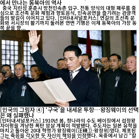
에서 만나는 동북아의 역사
중국 지린성 훈춘시 방천민속촌 입구. 전통 양식의 대형 패루를 중
심으로 조선족 문화 체험과 향토음식, 민속공연을 즐기려는 관광객
들의 발길이 이어지고 있다. [인터내셔널포커스] 연길의 조선족 문
화와 서시장의 활기까지 둘러본 연변 기행은 이제 동북아의 가장 동
쪽 끝을 향...
[민국의 그림자 ④] ‘구국’을 내세운 투항…왕징웨이의 선택
은 왜 실패했나
[인터내셔널포커스] 1910년 봄, 청나라의 수도 베이징에서 섭정왕
자이펑을 겨냥한 폭탄 암살 계획이 적발됐다. 주도자는 일본 유학을
마치고 돌아온 20대 혁명가 왕징웨이(汪精卫·왕정위)였다. 체포된
그는 죽음을 각오한 듯 자신의 책임을 인정했다. 옥중에서 남긴 “칼