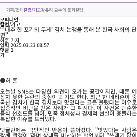
기획/연재
칼럼/기고
장유리 교수의 문화칼럼
오피니언
칼럼/기고
“‘배추 한 포기의 무게’ 김치 논쟁을 통해 본 한국 사회의 단
면”
허훈
기자
입력 2025.03.23 08:57
댓글 0
가
●허 훈
오늘날 SNS는 다양한 의견이 오가는 공간이지만, 때론 예
상치 못한 논란의 중심이 되기도 한다. 최근 한 네티즌이 중
국산 김치가 한국 김치보다 맛있다는 글을 올렸다는 이유로
집중적인 비난을 받은 사례가 그 예시다. 이 사건은 단순한
음식 선호도를 넘어, 민족 정체성과 경제적 현실이 충돌하는
복잡한 이슈를 드러냈다.
댓글란에는 극단적인 반응이 쏟아졌다. "맛있다는 사람은
짱깨 빨갱이"라며 상대를 비난하는 발언부터 "쓰레기 많이