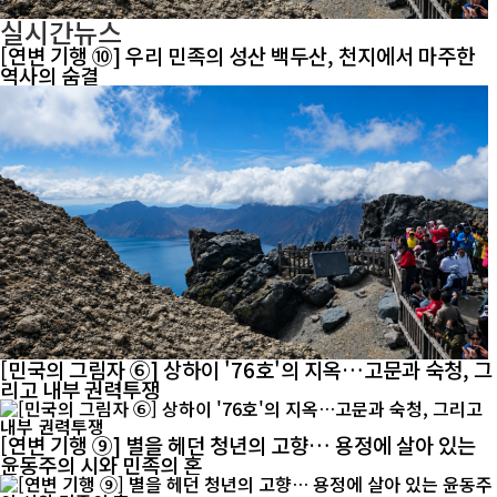
실시간뉴스
[연변 기행 ⑩] 우리 민족의 성산 백두산, 천지에서 마주한
역사의 숨결
[민국의 그림자 ⑥] 상하이 '76호'의 지옥…고문과 숙청, 그
리고 내부 권력투쟁
[연변 기행 ⑨] 별을 헤던 청년의 고향… 용정에 살아 있는
윤동주의 시와 민족의 혼