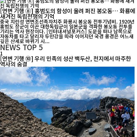
[연변 기행 ⑧] 홍범도의 함성이 울려 퍼진 봉오동… 화룡에
새겨진 독립전쟁의 기억
중국 지린성 연변조선족자치주 화룡시 봉오동 전투기념비. 1920년
홍범도 장군이 이끈 대한독립군이 일본군을 격파한 봉오동 전투를
기리는 역사 현장이다. [인터내셔널포커스] 도문을 떠나 남쪽으로
자동차를 타고 달리자 두만강을 따라 이어지던 국경 풍경은 어느새
깊은 산세로 바뀌기 시...
NEWS
TOP 5
1
[연변 기행 ⑩] 우리 민족의 성산 백두산, 천지에서 마주한
역사의 숨결