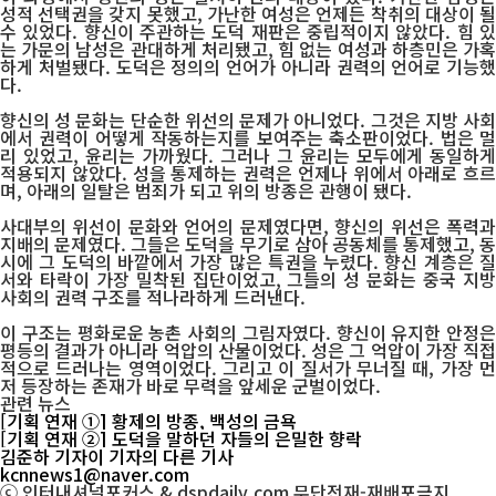
성적 선택권을 갖지 못했고, 가난한 여성은 언제든 착취의 대상이 될
수 있었다. 향신이 주관하는 도덕 재판은 중립적이지 않았다. 힘 있
는 가문의 남성은 관대하게 처리됐고, 힘 없는 여성과 하층민은 가혹
하게 처벌됐다. 도덕은 정의의 언어가 아니라 권력의 언어로 기능했
다.
향신의 성 문화는 단순한 위선의 문제가 아니었다. 그것은 지방 사회
에서 권력이 어떻게 작동하는지를 보여주는 축소판이었다. 법은 멀
리 있었고, 윤리는 가까웠다. 그러나 그 윤리는 모두에게 동일하게
적용되지 않았다. 성을 통제하는 권력은 언제나 위에서 아래로 흐르
며, 아래의 일탈은 범죄가 되고 위의 방종은 관행이 됐다.
사대부의 위선이 문화와 언어의 문제였다면, 향신의 위선은 폭력과
지배의 문제였다. 그들은 도덕을 무기로 삼아 공동체를 통제했고, 동
시에 그 도덕의 바깥에서 가장 많은 특권을 누렸다. 향신 계층은 질
서와 타락이 가장 밀착된 집단이었고, 그들의 성 문화는 중국 지방
사회의 권력 구조를 적나라하게 드러낸다.
이 구조는 평화로운 농촌 사회의 그림자였다. 향신이 유지한 안정은
평등의 결과가 아니라 억압의 산물이었다. 성은 그 억압이 가장 직접
적으로 드러나는 영역이었다. 그리고 이 질서가 무너질 때, 가장 먼
저 등장하는 존재가 바로 무력을 앞세운 군벌이었다.
관련 뉴스
[기획 연재 ①] 황제의 방종, 백성의 금욕
[기획 연재 ②] 도덕을 말하던 자들의 은밀한 향락
김준하 기자
이 기자의 다른 기사
kcnnews1@naver.com
ⓒ 인터내셔널포커스 & dspdaily.com 무단전재-재배포금지