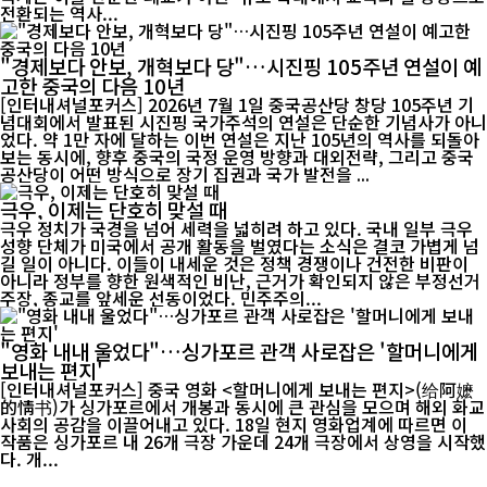
전환되는 역사...
"경제보다 안보, 개혁보다 당"…시진핑 105주년 연설이 예
고한 중국의 다음 10년
[인터내셔널포커스] 2026년 7월 1일 중국공산당 창당 105주년 기
념대회에서 발표된 시진핑 국가주석의 연설은 단순한 기념사가 아니
었다. 약 1만 자에 달하는 이번 연설은 지난 105년의 역사를 되돌아
보는 동시에, 향후 중국의 국정 운영 방향과 대외전략, 그리고 중국
공산당이 어떤 방식으로 장기 집권과 국가 발전을 ...
극우, 이제는 단호히 맞설 때
극우 정치가 국경을 넘어 세력을 넓히려 하고 있다. 국내 일부 극우
성향 단체가 미국에서 공개 활동을 벌였다는 소식은 결코 가볍게 넘
길 일이 아니다. 이들이 내세운 것은 정책 경쟁이나 건전한 비판이
아니라 정부를 향한 원색적인 비난, 근거가 확인되지 않은 부정선거
주장, 종교를 앞세운 선동이었다. 민주주의...
"영화 내내 울었다"…싱가포르 관객 사로잡은 '할머니에게
보내는 편지'
[인터내셔널포커스] 중국 영화 <할머니에게 보내는 편지>(给阿嬷
的情书)가 싱가포르에서 개봉과 동시에 큰 관심을 모으며 해외 화교
사회의 공감을 이끌어내고 있다. 18일 현지 영화업계에 따르면 이
작품은 싱가포르 내 26개 극장 가운데 24개 극장에서 상영을 시작했
다. 개...