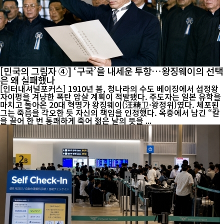
[민국의 그림자 ④] ‘구국’을 내세운 투항…왕징웨이의 선택
은 왜 실패했나
[인터내셔널포커스] 1910년 봄, 청나라의 수도 베이징에서 섭정왕
자이펑을 겨냥한 폭탄 암살 계획이 적발됐다. 주도자는 일본 유학을
마치고 돌아온 20대 혁명가 왕징웨이(汪精卫·왕정위)였다. 체포된
그는 죽음을 각오한 듯 자신의 책임을 인정했다. 옥중에서 남긴 “칼
을 끌어 한 번 통쾌하게 죽어 젊은 날의 뜻을 ...