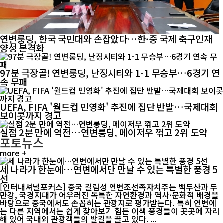
연변룽딩, 한국 국민대와 손잡았다…한·중 국제 축구인재
양성 본격화
97분 극장골! 연변룽딩, 난징시티와 1-1 무승부…6경기 연
속 무패
UEFA, FIFA '월드컵 민영화' 추진에 집단 반발…국제대회
보이콧까지 경고
실점 2분 만에 역전…연변룽딩, 메이저우 꺾고 2위 도약
포토뉴스
more +
세 나라가 한눈에…연변에서만 만날 수 있는 특별한 풍경 5
선
[인터내셔널포커스] 중국 길림성 연변조선족자치주는 백두산과 두
만강, 국경지대가 어우러진 독특한 자연환경과 역사·문화적 배경을
바탕으로 중국에서도 손꼽히는 관광지로 평가받는다. 특히 연변에
는 다른 지역에서는 쉽게 찾아보기 힘든 이색 풍경들이 곳곳에 자리
해 있어 국내외 관광객들의 발길을 끌고 있다. ...