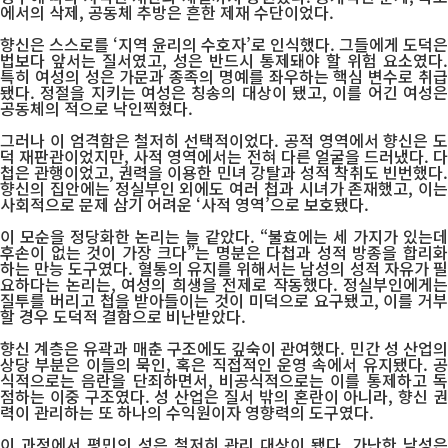
에서의 삭제, 공동체 추방은 흔한 제재 수단이었다.
향신은 스스로를 ‘지역 윤리의 수호자’로 인식했다. 그들에게 도덕은
법보다 앞서는 질서였고, 성은 반드시 통제돼야 할 위험 요소였다.
특히 여성의 성은 가문과 종족의 명예를 좌우하는 핵심 변수로 취급
됐다. 정절을 지키는 여성은 칭송의 대상이 됐고, 이를 어긴 여성은
공동체의 적으로 낙인찍혔다.
그러나 이 엄격함은 철저히 선택적이었다. 공적 영역에서 향신은 도
덕 재판관이었지만, 사적 영역에서는 전혀 다른 얼굴을 드러냈다. 다
첩은 관행이었고, 권력을 이용한 민녀 강탈과 성적 착취도 빈번했다.
향신의 집안에는 정실부인 외에도 여러 첩과 시녀가 존재했고, 이는
사회적으로 문제 삼기 어려운 ‘사적 영역’으로 보호됐다.
이 모순을 정당화한 논리는 늘 같았다. “불효에는 세 가지가 있는데
후손이 없는 것이 가장 크다”는 명분은 다첩과 성적 방종을 합리화
하는 만능 도구였다. 혈통의 유지를 위해서는 남성의 성적 자유가 필
요하다는 논리는, 여성의 희생을 전제로 작동했다. 정실부인에게는
질투를 버리고 첩을 받아들이는 것이 미덕으로 요구됐고, 이를 거부
할 경우 도덕적 결함으로 비난받았다.
향신 계층은 유곽과 매춘 구조에도 깊숙이 관여했다. 민간 성 산업의
상당 부분은 이들의 묵인, 혹은 직접적인 운영 속에서 유지됐다. 공
식적으로는 음란을 단죄하면서, 비공식적으로는 이를 통제하고 독
점하는 이중 구조였다. 성 산업은 질서 밖의 혼란이 아니라, 향신 권
력이 관리하는 또 하나의 수익원이자 영향력의 도구였다.
이 과정에서 평민의 성은 철저히 관리 대상이 됐다. 가난한 남성은