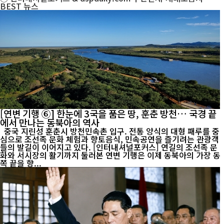
BEST
뉴스
[연변 기행 ⑥] 한눈에 3국을 품은 땅, 훈춘 방천… 국경 끝
에서 만나는 동북아의 역사
중국 지린성 훈춘시 방천민속촌 입구. 전통 양식의 대형 패루를 중
심으로 조선족 문화 체험과 향토음식, 민속공연을 즐기려는 관광객
들의 발길이 이어지고 있다. [인터내셔널포커스] 연길의 조선족 문
화와 서시장의 활기까지 둘러본 연변 기행은 이제 동북아의 가장 동
쪽 끝을 향...