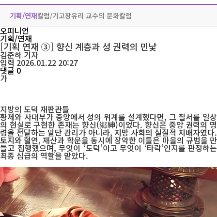
기획/연재
칼럼/기고
장유리 교수의 문화칼럼
오피니언
기획/연재
[기획 연재 ③] 향신 계층과 성 권력의 민낯
김준하
기자
입력 2026.01.22 20:27
댓글 0
가
지방의 도덕 재판관들
황제와 사대부가 중앙에서 성의 위계를 설계했다면, 그 질서를 일상
의 현실로 구현한 존재는 향신(鄉紳)이었다. 향신은 중앙 권력의 명
령을 전달하는 말단 관리가 아니라, 지방 사회의 실질적 지배자였다.
토지와 혈연, 재산과 학문을 동시에 장악한 이들은 마을의 규범을 만
들고 집행했으며, 무엇이 ‘도덕’이고 무엇이 ‘타락’인지를 판정하는
최종 심급의 역할을 맡았다.