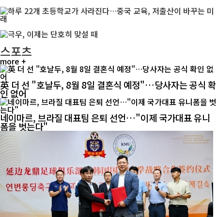
스포츠
more +
英 더 선 "호날두, 8월 8일 결혼식 예정"…당사자는 공식 확
인 없어
네이마르, 브라질 대표팀 은퇴 선언…"이제 국가대표 유니
폼을 벗는다"