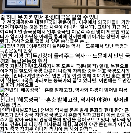
줄 하나 못 지키면서 관광대국을 말할 수 있나
인천국제공항은 대한민국의 관문이다. 이곳에서 외국인들이 가장
먼저 마주하는 것은 첨단 시설이 아니라 '질서'다. 그런데 최근 제1
여객터미널 출국장에서 일부 중국인 이용객 수십 명이 체크인 카운
터가 열리자 차단봉 아래를 통과해 한꺼번에 뛰어가는 장면이 공개
됐다. 정상적으로 줄을 서 있던 승객들은 순...
[연변 기행 ⑦]두만강이 들려주는 역사… 도문에서 만난 국
경과 독립운동의 현장
중국 지린성 연변조선족자치주 도문시 국문(國門) 일대. 북한으로
이어지는 철도와 국경 관문이 나란히 자리한 중국 대표 국경도시의
모습. [인터내셔널포커스] 연변 기행 여섯 번째 이야기인 훈춘 방천
이 '한눈에 3국을 바라보는 동북아의 끝'이었다면, 이번에는 두만강
을 따라 서쪽으로 ...
천년의 '해동성국'…훈춘 발해고진, 역사와 야경이 빚어낸
여름 명소
[인터내셔널포커스] 천년의 역사를 품은 발해 문화와 현대 관광 콘
텐츠가 만난 중국 지린성 국경도시 훈춘의 발해고진이 여름 관광 성
수기를 맞아 국내외 관광객들의 발길을 끌어모으고 있다. 당나라 양
식의 건축미와 다양한 역사문화 체험, 화려한 야간 콘텐츠가 어우러
지며 중국 각지뿐 아니라 러시아 등 해외 관광객...