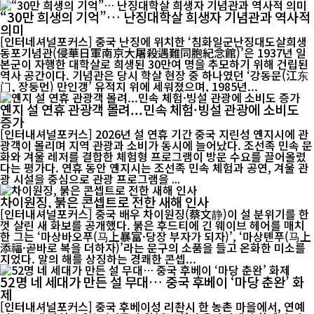
“30만 희생의 기억”… 난징대학살 희생자 기념관과 역사적
의미
[인터네셔널포커스] 중국 난징에 위치한 ‘침화일군난징대도살희생
동포기념관(侵華日軍南京大屠殺遇難同胞紀念館)’은 1937년 일
본군이 자행한 대학살로 희생된 30만여 명을 추모하기 위해 건립된
역사 공간이다. 기념관은 당시 학살 현장 중 하나였던 ‘강동문(江东
门, 장둥먼) 만인갱’ 유적지 위에 세워졌으며, 1985년...
옌지 설 연휴 관광객 몰려...민속 체험·빙설 관광에 소비도
증가
[인터내셔널포커스] 2026년 설 연휴 기간 중국 지린성 옌지시에 관
광객이 몰리며 지역 관광과 소비가 동시에 늘어났다. 조선족 민속 문
화와 겨울 레저를 결합한 체험형 프로그램이 방문 수요를 끌어올렸
다는 평가다. 연휴 동안 옌지시는 조선족 민속 체험과 공연, 겨울 관
광 시설을 중심으로 관광 프로그램을 ...
차이원징, 붉은 콘셉트로 전한 새해 인사
[인터내셔널포커스] 중국 배우 차이원징(蔡文静)이 설 분위기를 한
껏 살린 새 화보를 공개했다. 붉은 후드티에 긴 웨이브 헤어를 매치
한 그는 ‘마상바오푸(马上暴富·당장 부자가 되자)’, ‘마상톈푸(马上
添福·곧바로 복을 더하자)’라는 문구의 소품을 들고 온화한 미소를
지었다. 말의 해를 상징하는 경쾌한 콘셉...
52명 네 세대가 만든 설 무대… 중국 후베이 ‘마당 춘완’ 화
제
[인터내셔널포커스] 중국 후베이성 리촨시 한 농촌 마을에서, 연예