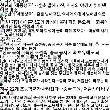
천년의 '해동성국'…훈춘 발해고진, 역사와 야경이 빚어낸
여름 명소
[연변 기행 ⑧] 홍범도의 함성이 울려 퍼진 봉오동… 화룡에
새겨진 독립전쟁의 기억
추천뉴스
"한국 국적 취득한 조선족, 중국 농지 계속 보유해도 되
나"……동북 농촌의 오래된 논쟁
[인터내셔널포커스] 중국 동북지역 조선족 마을에서 오랫동안 제기
돼 온 농지 문제가 다시 관심을 끌고 있다. 한국으로 이주해 한국 국
적을 취득한 조선족들이 중국에 남겨둔 농지와 주택을 계속 보유해
야 하는지, 아니면 실제 농사를 짓는 주민들에게 다시 배분해야 하는
지를 둘러싼 논쟁이다....
하루 22개 초등학교가 사라진다…중국 교육, 저출산이 바꾸
는 미래
[인터내셔널포커스] 중국에서 하루 평균 22개의 초등학교가 문을 닫
고 있다. 학생 수 증가에 맞춰 학교를 늘리던 시대가 끝나고, 저출산
과 학령인구 감소에 대응하는 교육체계 재편이 본격화되고 있다. 교
육계는 이를 단순한 폐교가 아닌 '규모 확대에서 교육의 질 향상으로