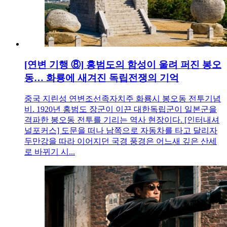
[연변 기행 ⑧] 홍범도의 함성이 울려 퍼진 봉오
동… 화룡에 새겨진 독립전쟁의 기억
중국 지린성 연변조선족자치주 화룡시 봉오동 전투기념
비. 1920년 홍범도 장군이 이끈 대한독립군이 일본군을
격파한 봉오동 전투를 기리는 역사 현장이다. [인터내셔
널포커스] 도문을 떠나 남쪽으로 자동차를 타고 달리자
두만강을 따라 이어지던 국경 풍경은 어느새 깊은 산세
로 바뀌기 시...