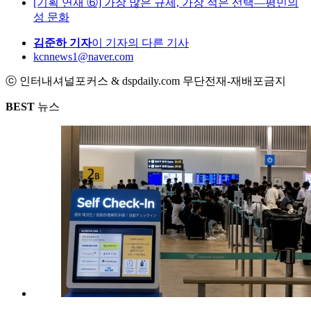
[기획 연재 ⑥] 가장 많은 규제, 가장 적은 선택―평민의
성 문화
김준하 기자
이 기자의 다른 기사
kcnnews1@naver.com
ⓒ 인터내셔널포커스 & dspdaily.com 무단전재-재배포금지
BEST
뉴스