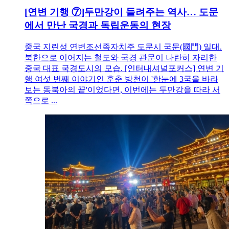
[연변 기행 ⑦]두만강이 들려주는 역사… 도문
에서 만난 국경과 독립운동의 현장
중국 지린성 연변조선족자치주 도문시 국문(國門) 일대.
북한으로 이어지는 철도와 국경 관문이 나란히 자리한
중국 대표 국경도시의 모습. [인터내셔널포커스] 연변 기
행 여섯 번째 이야기인 훈춘 방천이 '한눈에 3국을 바라
보는 동북아의 끝'이었다면, 이번에는 두만강을 따라 서
쪽으로 ...