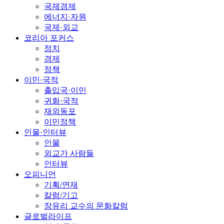
국제경제
에너지·자원
국제·외교
코리아 포커스
정치
경제
정책
이민·국적
출입국·이민
귀화·국적
재외동포
이민정책
인물·인터뷰
인물
외교가 사람들
인터뷰
오피니언
기획/연재
칼럼/기고
장유리 교수의 문화칼럼
글로벌라이프