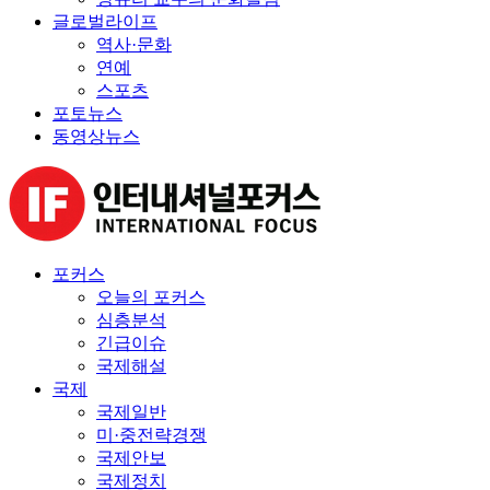
글로벌라이프
역사·문화
연예
스포츠
포토뉴스
동영상뉴스
포커스
오늘의 포커스
심층분석
긴급이슈
국제해설
국제
국제일반
미·중전략경쟁
국제안보
국제정치