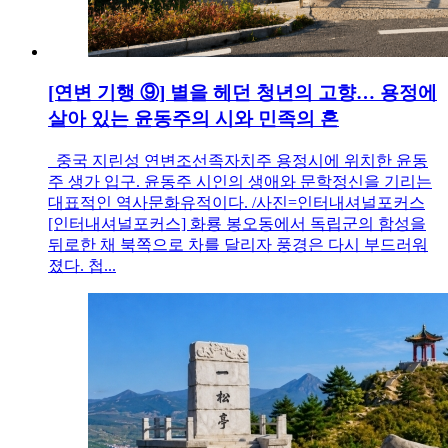
[연변 기행 ⑨] 별을 헤던 청년의 고향… 용정에
살아 있는 윤동주의 시와 민족의 혼
중국 지린성 연변조선족자치주 용정시에 위치한 윤동
주 생가 입구. 윤동주 시인의 생애와 문학정신을 기리는
대표적인 역사문화유적이다. /사진=인터내셔널포커스
[인터내셔널포커스] 화룡 봉오동에서 독립군의 함성을
뒤로한 채 북쪽으로 차를 달리자 풍경은 다시 부드러워
졌다. 첩...