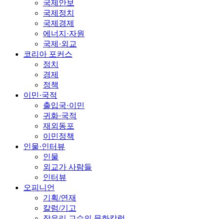
국제안보
국제정치
국제경제
에너지·자원
국제·외교
코리아 포커스
정치
경제
정책
이민·국적
출입국·이민
귀화·국적
재외동포
이민정책
인물·인터뷰
인물
외교가 사람들
인터뷰
오피니언
기획/연재
칼럼/기고
장유리 교수의 문화칼럼