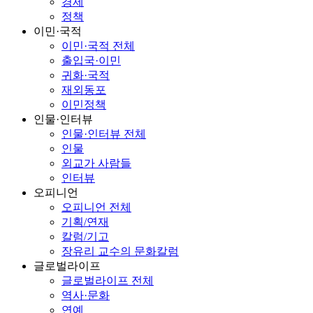
경제
정책
이민·국적
이민·국적 전체
출입국·이민
귀화·국적
재외동포
이민정책
인물·인터뷰
인물·인터뷰 전체
인물
외교가 사람들
인터뷰
오피니언
오피니언 전체
기획/연재
칼럼/기고
장유리 교수의 문화칼럼
글로벌라이프
글로벌라이프 전체
역사·문화
연예