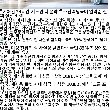
"에어컨 24시간 켜두면 더 절약?"…전력당국이 알려준 진
짜 절전 비결
AI 생성 이미지 [인터내셔널포커스] 연일 폭염이 이어지며 냉방기
사용이 급증하고 전기요금 부담에 대한 우려도 커지고 있다. 최근 온
라인에서는 "에어컨은 24시간 계속 켜두는 것이 오히려 전기료를 아
낀다"는 주장이 확산하고 있지만, 전력당국은 모든 상황에 해당하는
것은 아니라며 ...
일본, 여성 천황의 길 사실상 닫았다…국민 83% 찬성에도
'남계 계승' 유지
일본 국회가 황실전범 개정안을 통과시키며 남계 남성 중심의 황위
계승 원칙을 유지했다. 이번 개정으로 여성 황족의 결혼 후 신분 유
지가 가능해졌지만, 여성 천황과 여성계 천황은 허용되지 않았다. (A
I 생성 이미지) [인터내셔널포커스] 일본 국회가 17일 황실전범 개정
안을 통과시키...
중국, 재사용 로켓 시대 성큼… 창정 10호B, 해상 '그물 포
획' 회수 첫 성공
10일 중국 하이난 상업우주발사장에서 창정(長征) 10호B 운반로켓
이 화염을 뿜으며 힘차게 이륙하고 있다. 이번 발사에서 중국은 위성
을 예정 궤도에 성공적으로 투입한 데 이어 로켓 1단을 해상 회수 플
랫폼에서 그물 포획 방식으로 회수하는 데 처음으로 성공했다./차이
나데일리 [인터내...