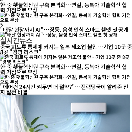
한·중 횃불혁신원 구축 본격화…연길, 동북아 기술혁신 협
력 거점으로 부상
5
"배달 현장까지 AI"…징둥, 음성 인식 스마트 헬멧 첫 공개
실시간뉴스
중국 희토류 통제에 커지는 일본 제조업 불안…기업 10곳 중
8곳 "경영 리스크"
한·중 횃불혁신원 구축 본격화…연길, 동북아 기술혁신 협
력 거점으로 부상
"에어컨 24시간 켜두면 더 절약?"…전력당국이 알려준 진
짜 절전 비결