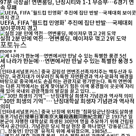
97분 극장골! 연변룽딩, 난징시티와 1-1 무승부…6경기 연
속 무패
UEFA, FIFA '월드컵 민영화' 추진에 집단 반발…국제대회
보이콧까지 경고
실점 2분 만에 역전…연변룽딩, 메이저우 꺾고 2위 도약
포토뉴스
more +
세 나라가 한눈에…연변에서만 만날 수 있는 특별한 풍경 5
선
[인터내셔널포커스] 중국 길림성 연변조선족자치주는 백두산과 두
만강, 국경지대가 어우러진 독특한 자연환경과 역사·문화적 배경을
바탕으로 중국에서도 손꼽히는 관광지로 평가받는다. 특히 연변에
는 다른 지역에서는 쉽게 찾아보기 힘든 이색 풍경들이 곳곳에 자리
해 있어 국내외 관광객들의 발길을 끌고 있다. ...
“30만 희생의 기억”… 난징대학살 희생자 기념관과 역사적
의미
[인터네셔널포커스] 중국 난징에 위치한 ‘침화일군난징대도살희생
동포기념관(侵華日軍南京大屠殺遇難同胞紀念館)’은 1937년 일
본군이 자행한 대학살로 희생된 30만여 명을 추모하기 위해 건립된
역사 공간이다. 기념관은 당시 학살 현장 중 하나였던 ‘강동문(江东
门, 장둥먼) 만인갱’ 유적지 위에 세워졌으며, 1985년...