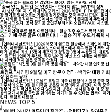
'중국 없는 월드컵'은 없었다…보이지 않는 MVP의 정체
AI 생성 이미지 [인터내셔널포커스] 2026 북중미 FIFA 월드컵이 8
강 열기로 달아오르는 가운데 경기장에는 중국 축구대표팀이 없지
만, 대회를 움직이는 곳곳에서는 '중국 제조'의 존재감이 뚜렷하게
드러나고 있다. 공식 경기용 공인구부터 비디오판독(VAR) 시스템,
경기장 디...
스페인에 무릎 꿇은 아르헨티나…결승 직후 수도서 폭력 사
태
[인터내셔널포커스] 2026 북중미 월드컵 결승에서 스페인에 패한
직후, 아르헨티나 수도 부에노스아이레스에서 축구 팬들의 폭력 사
태가 발생해 최소 15명이 체포되고 경찰관 3명이 부상했다. 대표팀
의 월드컵 2연패가 무산된 직후 벌어진 이번 소요 사태는 아르헨티
나 사회에 적지 않은 충격을 안겼다. 신...
트럼프 "시진핑 9월 말 미국 방문 예정"…백악관 대형 연회
장 신축도 공개
[인터내셔널포커스] 도널드 트럼프 미국 대통령이 시진핑 중국 국
가주석이 오는 9월 말 미국을 방문할 예정이라고 밝혔다. 아직 중국
정부의 공식 확인은 나오지 않았지만, 방문이 성사될 경우 미·중 정
상외교가 새로운 국면을 맞이하는 계기가 될 수 있다는 관측이 제기
된다. 트럼프 대통령...
NEWS
TOP 5
1
"에어컨 24시간 켜두면 더 절약?"…전력당국이 알려준 진