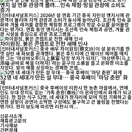
옌지 설 연휴 관광객 몰려...민속 체험·빙설 관광에 소비도
증가
[인터내셔널포커스] 2026년 설 연휴 기간 중국 지린성 옌지시에 관
광객이 몰리며 지역 관광과 소비가 동시에 늘어났다. 조선족 민속 문
화와 겨울 레저를 결합한 체험형 프로그램이 방문 수요를 끌어올렸
다는 평가다. 연휴 동안 옌지시는 조선족 민속 체험과 공연, 겨울 관
광 시설을 중심으로 관광 프로그램을 ...
차이원징, 붉은 콘셉트로 전한 새해 인사
[인터내셔널포커스] 중국 배우 차이원징(蔡文静)이 설 분위기를 한
껏 살린 새 화보를 공개했다. 붉은 후드티에 긴 웨이브 헤어를 매치
한 그는 ‘마상바오푸(马上暴富·당장 부자가 되자)’, ‘마상톈푸(马上
添福·곧바로 복을 더하자)’라는 문구의 소품을 들고 온화한 미소를
지었다. 말의 해를 상징하는 경쾌한 콘셉...
52명 네 세대가 만든 설 무대… 중국 후베이 ‘마당 춘완’ 화
제
[인터내셔널포커스] 중국 후베이성 리촨시 한 농촌 마을에서, 연예
인도 무대 장치도 없는 ‘가족 춘완(春晚)’이 온라인에서 화제가 되고
있다. 한 집안 식구 52명, 네 세대가 한자리에 모여 직접 기획하고 출
연한 설맞이 공연이 소박한 구성에도 불구하고 큰 울림을 전했다는
평가다. 현지 보도에 따르면 리촨시 마...
신문사소개
제휴광고문의
기사제보
간편결제