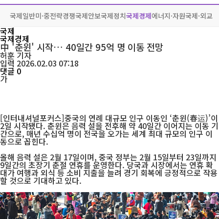
국제일반
미·중전략경쟁
국제안보
국제정치
국제경제
에너지·자원
국제·외교
국제
국제경제
中 '춘윈' 시작… 40일간 95억 명 이동 전망
허훈
기자
입력 2026.02.03 07:18
댓글 0
가
[인터내셔널포커스]중국의 연례 대규모 인구 이동인 ‘춘윈(春运)’이
2일 시작됐다. 춘윈은 음력 설을 전후해 약 40일간 이어지는 이동 기
간으로, 매년 수십억 명이 전국을 오가는 세계 최대 규모의 인구 이
동으로 꼽힌다.
올해 음력 설은 2월 17일이며, 중국 정부는 2월 15일부터 23일까지
9일간의 초장기 춘절 연휴를 운영한다. 당국과 시장에서는 연휴 확
대가 여행과 외식 등 소비 지출을 늘려 경기 회복에 긍정적으로 작용
할 것으로 기대하고 있다.