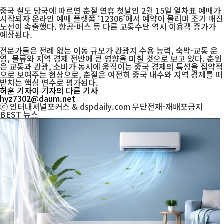
중국 철도 당국에 따르면 춘절 연휴 첫날인 2월 15일 열차표 예매가
시작되자 온라인 예매 플랫폼 ‘12306’에서 예약이 몰리며 조기 매진
노선이 속출했다. 항공·버스 등 다른 교통수단 역시 이용객 증가가
예상된다.
전문가들은 전례 없는 이동 규모가 관광지 수용 능력, 숙박·교통 운
영, 물류와 지역 경제 전반에 큰 영향을 미칠 것으로 보고 있다. 춘윈
은 교통과 관광, 소비가 동시에 움직이는 중국 경제의 특성을 집약적
으로 보여주는 현상으로, 춘절은 여전히 중국 내수와 지역 경제를 떠
받치는 핵심 변수로 평가된다.
허훈 기자
이 기자의 다른 기사
hyz7302@daum.net
ⓒ 인터내셔널포커스 & dspdaily.com 무단전재-재배포금지
BEST
뉴스