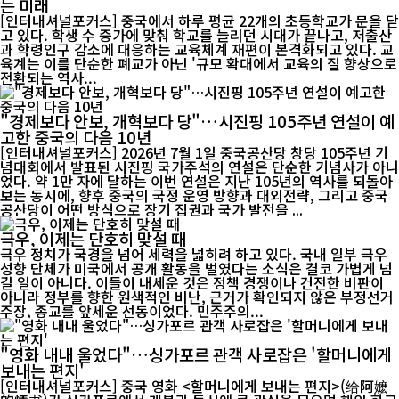
는 미래
[인터내셔널포커스] 중국에서 하루 평균 22개의 초등학교가 문을 닫
고 있다. 학생 수 증가에 맞춰 학교를 늘리던 시대가 끝나고, 저출산
과 학령인구 감소에 대응하는 교육체계 재편이 본격화되고 있다. 교
육계는 이를 단순한 폐교가 아닌 '규모 확대에서 교육의 질 향상으로
전환되는 역사...
"경제보다 안보, 개혁보다 당"…시진핑 105주년 연설이 예
고한 중국의 다음 10년
[인터내셔널포커스] 2026년 7월 1일 중국공산당 창당 105주년 기
념대회에서 발표된 시진핑 국가주석의 연설은 단순한 기념사가 아니
었다. 약 1만 자에 달하는 이번 연설은 지난 105년의 역사를 되돌아
보는 동시에, 향후 중국의 국정 운영 방향과 대외전략, 그리고 중국
공산당이 어떤 방식으로 장기 집권과 국가 발전을 ...
극우, 이제는 단호히 맞설 때
극우 정치가 국경을 넘어 세력을 넓히려 하고 있다. 국내 일부 극우
성향 단체가 미국에서 공개 활동을 벌였다는 소식은 결코 가볍게 넘
길 일이 아니다. 이들이 내세운 것은 정책 경쟁이나 건전한 비판이
아니라 정부를 향한 원색적인 비난, 근거가 확인되지 않은 부정선거
주장, 종교를 앞세운 선동이었다. 민주주의...
"영화 내내 울었다"…싱가포르 관객 사로잡은 '할머니에게
보내는 편지'
[인터내셔널포커스] 중국 영화 <할머니에게 보내는 편지>(给阿嬷