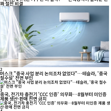
짜 절전 비결
2
머스크 "중국 사업 분리 논의조차 없었다"…테슬라, '중국
철수설' 전면 부인
3
중국, 전기차 충전기 'CCC 인증' 의무화…8월부터 미인증
제품 생산·판매 전면 금지
4