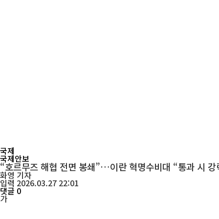
국제
국제안보
“호르무즈 해협 전면 봉쇄”…이란 혁명수비대 “통과 시 강
화영
기자
입력 2026.03.27 22:01
댓글 0
가