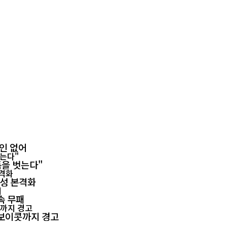
확인 없어
폼을 벗는다"
양성 본격화
속 무패
회 보이콧까지 경고