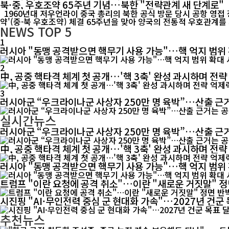
북·중, 우호조약 65주년 기념…북한 "전략관계 새 단계로"
1960년대 저우언라이 중국 총리의 북한 공식 방문 당시 공항 영접 장면. 중·북 전통 우호관계의 역사적 순간을 담은 기록 영상. [인터내셔널포커스] 북한이 중국과 체결한 '조중우호협조 및 상호원조조
약'(중·북 우호조약) 체결 65주년을 맞아 양국의 전통적 우호관계를 
NEWS
TOP 5
1
러시아 "동맹 공격받으면 핵무기 사용 가능"…핵 억지 범위
2
中, 공중 핵타격 체계 첫 공개…'핵 3축' 완성 과시하며 전략
3
러시아군 “우크라이나군 사상자 250만 명 육박”…산출 근거
실시간뉴스
러시아군 “우크라이나군 사상자 250만 명 육박”…산출 근거
中, 공중 핵타격 체계 첫 공개…'핵 3축' 완성 과시하며 전략
러시아 "동맹 공격받으면 핵무기 사용 가능"…핵 억지 범위
트럼프 "이란 요청에 공격 취소"…이란 "새로운 거짓말" 정
시진핑 "AI·무인전력 중심 군 현대화 가속"…2027년 건군
추천뉴스