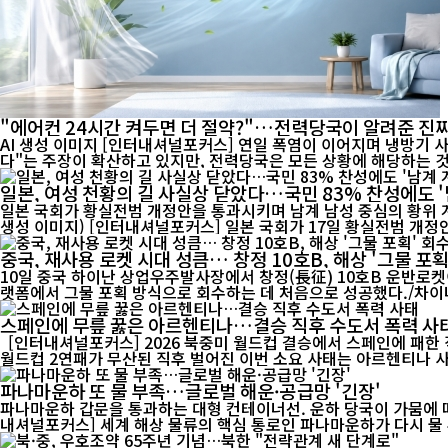
"에어컨 24시간 켜두면 더 절약?"…전력당국이 알려준 진짜
AI 생성 이미지 [인터내셔널포커스] 연일 폭염이 이어지며 냉방기 사용이 급증하고 전기요금 부담에 대한 우려도 커지고 있다. 최근 온라인에서는 "에어컨은 24시간 계속 켜두는 것이 오히려 전기료를 아낀
다"는 주장이 확산하고 있지만, 전력당국은 모든 상황에 해당하는 것은
일본, 여성 천황의 길 사실상 닫았다…국민 83% 찬성에도 '
일본 국회가 황실전범 개정안을 통과시키며 남계 남성 중심의 황위 계
생성 이미지) [인터내셔널포커스] 일본 국회가 17일 황실전범 개
중국, 재사용 로켓 시대 성큼… 창정 10호B, 해상 '그물 포획
10일 중국 하이난 상업우주발사장에서 창정(長征) 10호B 운반로켓
스페인에 무릎 꿇은 아르헨티나…결승 직후 수도서 폭력 사
[인터내셔널포커스] 2026 북중미 월드컵 결승에서 스페인에 패한
파나마운하 또 물 부족…글로벌 해운·공급망 '긴장'
파나마운하 갑문을 통과하는 대형 컨테이너선. 운하 당국이 가뭄에 따른
내셔널포커스] 세계 해상 물류의 핵심 통로인 파나마운하가 다시 물 부