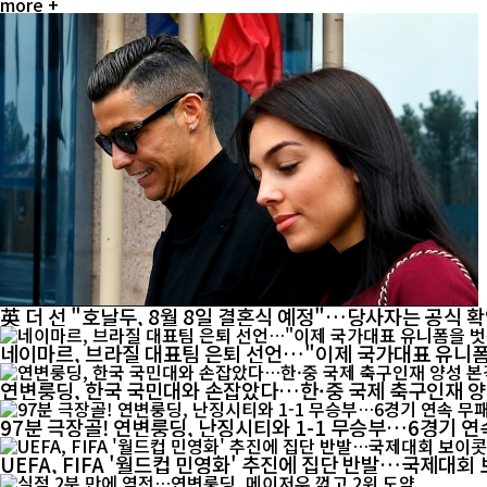
more +
英 더 선 "호날두, 8월 8일 결혼식 예정"…당사자는 공식 
네이마르, 브라질 대표팀 은퇴 선언…"이제 국가대표 유니
연변룽딩, 한국 국민대와 손잡았다…한·중 국제 축구인재 
97분 극장골! 연변룽딩, 난징시티와 1-1 무승부…6경기 연
UEFA, FIFA '월드컵 민영화' 추진에 집단 반발…국제대