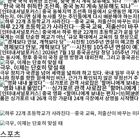
"한국 국적 취득한 조선족, 중국 농지 계속 보유해도 되나
[인터내셔널포커스] 중국 동북지역 조선족 마을에서 오랫동안 제기돼
하는지, 아니면 실제 농사를 짓는 주민들에게 다시 배분해야 하는지를
하루 22개 초등학교가 사라진다…중국 교육, 저출산이 바꾸
[인터내셔널포커스] 중국에서 하루 평균 22개의 초등학교가 문을 닫
육계는 이를 단순한 폐교가 아닌 '규모 확대에서 교육의 질 향상으로 
"경제보다 안보, 개혁보다 당"…시진핑 105주년 연설이 예
[인터내셔널포커스] 2026년 7월 1일 중국공산당 창당 105주년 
는 동시에, 향후 중국의 국정 운영 방향과 대외전략, 그리고 중국공산
극우, 이제는 단호히 맞설 때
극우 정치가 국경을 넘어 세력을 넓히려 하고 있다. 국내 일부 극우
니라 정부를 향한 원색적인 비난, 근거가 확인되지 않은 부정선거 주장
"영화 내내 울었다"…싱가포르 관객 사로잡은 '할머니에게 
[인터내셔널포커스] 중국 영화 <할머니에게 보내는 편지>(给阿嬷的情书)가 싱가포
품은 싱가포르 내 26개 극장 가운데 24개 극장에서 상영을 시작했다. 
스포츠