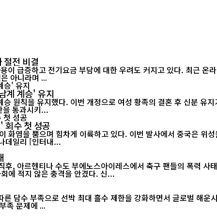
 절전 비결
 아니라며 ...
남계 계승' 유지
승 원칙을 유지했다. 이번 개정으로 여성 황족의 결혼 후 신분 유지가
정안을 통과시키...
' 회수 첫 성공
이 화염을 뿜으며 힘차게 이륙하고 있다. 이번 발사에서 중국은 위성을
랫폼에서 그물 포획 방식으로 회수하는 데 처음으로 성공했다./차이나데일리 [인터내...
태
 직후, 아르헨티나 수도 부에노스아이레스에서 축구 팬들의 폭력 사태
월드컵 2연패가 무산된 직후 벌어진 이번 소요 사태는 아르헨티나 사회에 적지 않은 충격을 안겼다. 신...
 담수 부족으로 선박 최대 흘수 제한을 강화하면서 글로벌 해운시장과 공
족 문제에 ...