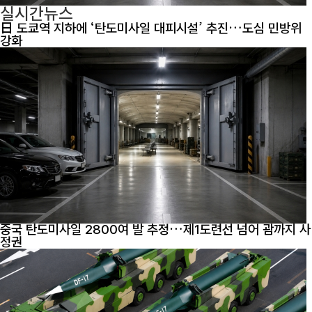
실시간뉴스
日 도쿄역 지하에 ‘탄도미사일 대피시설’ 추진…도심 민방위
강화
중국 탄도미사일 2800여 발 추정…제1도련선 넘어 괌까지 사
정권