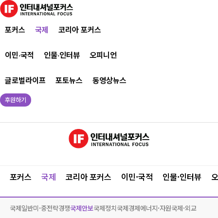
포커스
국제
코리아 포커스
이민·국적
인물·인터뷰
오피니언
글로벌라이프
포토뉴스
동영상뉴스
후원하기
포커스
국제
코리아 포커스
이민·국적
인물·인터뷰
국제일반
미·중전략경쟁
국제안보
국제정치
국제경제
에너지·자원
국제·외교