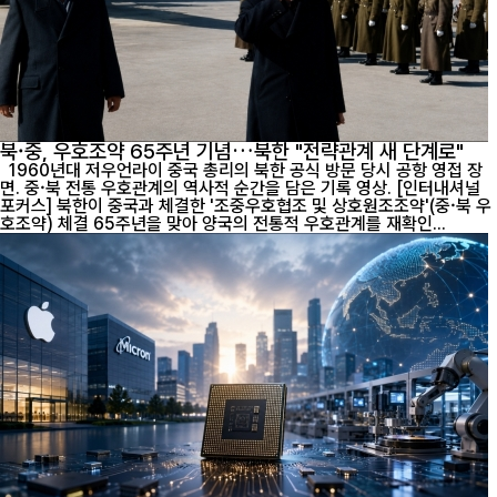
북·중, 우호조약 65주년 기념…북한 "전략관계 새 단계로"
1960년대 저우언라이 중국 총리의 북한 공식 방문 당시 공항 영접 장
면. 중·북 전통 우호관계의 역사적 순간을 담은 기록 영상. [인터내셔널
포커스] 북한이 중국과 체결한 '조중우호협조 및 상호원조조약'(중·북 우
호조약) 체결 65주년을 맞아 양국의 전통적 우호관계를 재확인...