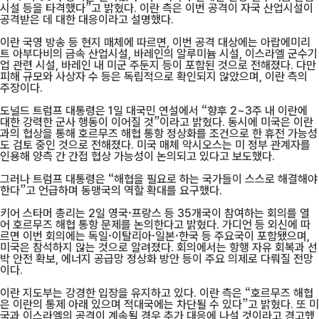
시설 등을 타격했다”고 밝혔다. 이란 측은 이번 공격이 자국 산업시설이
공격받은 데 대한 대응이라고 설명했다.
이란 국영 방송 등 현지 매체에 따르면, 이번 공격 대상에는 아랍에미리
트 아부다비의 금속 산업시설, 바레인의 알루미늄 시설, 이스라엘 군수기
업 관련 시설, 바레인 내 미군 주둔지 등이 포함된 것으로 전해졌다. 다만
피해 규모와 사상자 수 등은 독립적으로 확인되지 않았으며, 이란 측의
주장이다.
도널드 트럼프 대통령은 1일 대국민 연설에서 “향후 2~3주 내 이란에
대한 강력한 군사 행동이 이어질 것”이라고 밝혔다. 동시에 미국은 이란
과의 협상을 통해 호르무즈 해협 통항 정상화를 조건으로 한 휴전 가능성
도 검토 중인 것으로 전해졌다. 미국 매체 악시오스는 미 정부 관계자를
인용해 양측 간 간접 협상 가능성이 논의되고 있다고 보도했다.
그러나 트럼프 대통령은 “해협을 필요로 하는 국가들이 스스로 해결해야
한다”고 언급하며 동맹국의 역할 확대를 요구했다.
키어 스타머 총리는 2일 영국·프랑스 등 35개국이 참여하는 회의를 열
어 호르무즈 해협 통항 문제를 논의한다고 밝혔다. 가디언 등 외신에 따
르면 이번 회의에는 독일·이탈리아·일본·한국 등 주요국이 포함됐으며,
미국은 참석하지 않는 것으로 알려졌다. 회의에서는 항행 자유 회복과 선
박 안전 확보, 에너지 공급망 정상화 방안 등이 주요 의제로 다뤄질 전망
이다.
이란 지도부는 강경한 입장을 유지하고 있다. 이란 측은 “호르무즈 해협
은 이란의 통제 아래 있으며 적대국에는 차단될 수 있다”고 밝혔다. 또 미
국과 이스라엘의 공격이 계속될 경우 추가 대응에 나설 것이라고 경고했