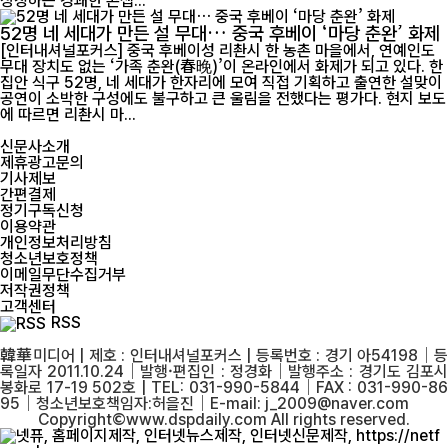
상징하는 경쾌한 콘셉...
52명 네 세대가 만든 설 무대… 중국 후베이 ‘마당 춘완’ 화제
[인터내셔널포커스] 중국 후베이성 리촨시 한 농촌 마을에서, 연예인도
무대 장치도 없는 ‘가족 춘완(春晚)’이 온라인에서 화제가 되고 있다. 한
집안 식구 52명, 네 세대가 한자리에 모여 직접 기획하고 출연한 설맞이
공연이 소박한 구성에도 불구하고 큰 울림을 전했다는 평가다. 현지 보도
에 따르면 리촨시 마...
신문사소개
제휴광고문의
기사제보
간편결제
정기구독신청
이용약관
개인정보처리방침
청소년보호정책
이메일무단수집거부
저작권정책
고객센터
RSS
韓華미디어 | 제호 : 인터내셔널포커스 | 등록번호 : 경기 아54198│등
록일자 2011.10.24│발행·편집인 : 정경화│발행주소 : 경기도 김포시
봉화로 17-19 502호 | TEL: 031-990-5844│FAX : 031-990-86
95│청소년보호책임자:허을진│E-mail: j_2009@naver.com
Copyright©www.dspdaily.com All rights reserved.