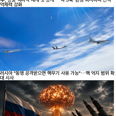
억제력 강화
러시아 "동맹 공격받으면 핵무기 사용 가능"…핵 억지 범위 확
대 시사