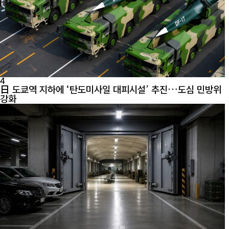
4
日 도쿄역 지하에 ‘탄도미사일 대피시설’ 추진…도심 민방위
강화