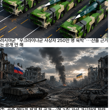
러시아군 “우크라이나군 사상자 250만 명 육박”…산출 근거
는 공개 안 해
中, 공중 핵타격 체계 첫 공개…'핵 3축' 완성 과시하며 전략