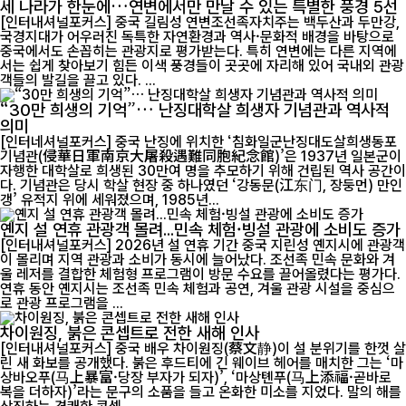
세 나라가 한눈에…연변에서만 만날 수 있는 특별한 풍경 5선
[인터내셔널포커스] 중국 길림성 연변조선족자치주는 백두산과 두만강,
국경지대가 어우러진 독특한 자연환경과 역사·문화적 배경을 바탕으로
중국에서도 손꼽히는 관광지로 평가받는다. 특히 연변에는 다른 지역에
서는 쉽게 찾아보기 힘든 이색 풍경들이 곳곳에 자리해 있어 국내외 관광
객들의 발길을 끌고 있다. ...
“30만 희생의 기억”… 난징대학살 희생자 기념관과 역사적
의미
[인터네셔널포커스] 중국 난징에 위치한 ‘침화일군난징대도살희생동포
기념관(侵華日軍南京大屠殺遇難同胞紀念館)’은 1937년 일본군이
자행한 대학살로 희생된 30만여 명을 추모하기 위해 건립된 역사 공간이
다. 기념관은 당시 학살 현장 중 하나였던 ‘강동문(江东门, 장둥먼) 만인
갱’ 유적지 위에 세워졌으며, 1985년...
옌지 설 연휴 관광객 몰려...민속 체험·빙설 관광에 소비도 증가
[인터내셔널포커스] 2026년 설 연휴 기간 중국 지린성 옌지시에 관광객
이 몰리며 지역 관광과 소비가 동시에 늘어났다. 조선족 민속 문화와 겨
울 레저를 결합한 체험형 프로그램이 방문 수요를 끌어올렸다는 평가다.
연휴 동안 옌지시는 조선족 민속 체험과 공연, 겨울 관광 시설을 중심으
로 관광 프로그램을 ...
차이원징, 붉은 콘셉트로 전한 새해 인사
[인터내셔널포커스] 중국 배우 차이원징(蔡文静)이 설 분위기를 한껏 살
린 새 화보를 공개했다. 붉은 후드티에 긴 웨이브 헤어를 매치한 그는 ‘마
상바오푸(马上暴富·당장 부자가 되자)’, ‘마상톈푸(马上添福·곧바로
복을 더하자)’라는 문구의 소품을 들고 온화한 미소를 지었다. 말의 해를