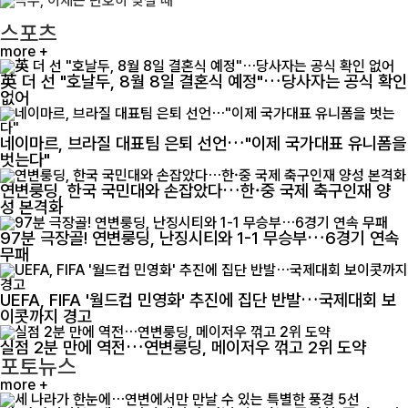
스포츠
more +
英 더 선 "호날두, 8월 8일 결혼식 예정"…당사자는 공식 확인
없어
네이마르, 브라질 대표팀 은퇴 선언…"이제 국가대표 유니폼을
벗는다"
연변룽딩, 한국 국민대와 손잡았다…한·중 국제 축구인재 양
성 본격화
97분 극장골! 연변룽딩, 난징시티와 1-1 무승부…6경기 연속
무패
UEFA, FIFA '월드컵 민영화' 추진에 집단 반발…국제대회 보
이콧까지 경고
실점 2분 만에 역전…연변룽딩, 메이저우 꺾고 2위 도약
포토뉴스
more +