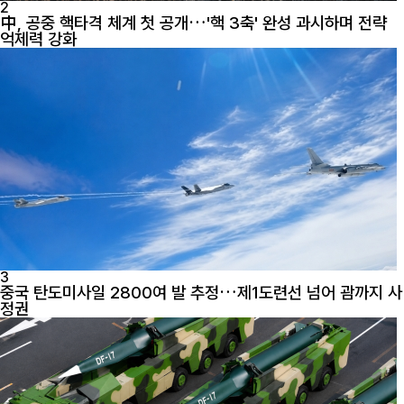
2
中, 공중 핵타격 체계 첫 공개…'핵 3축' 완성 과시하며 전략
억제력 강화
3
중국 탄도미사일 2800여 발 추정…제1도련선 넘어 괌까지 사
정권