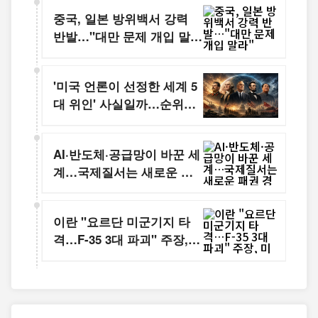
중국, 일본 방위백서 강력
반발…"대만 문제 개입 말
라"
'미국 언론이 선정한 세계 5
대 위인' 사실일까…순위보
다 중요한 것은 역사를 바꾼
영향력
AI·반도체·공급망이 바꾼 세
계…국제질서는 새로운 패
권 경쟁 시대로
이란 "요르단 미군기지 타
격…F-35 3대 파괴" 주장,
미국은 전면 부인