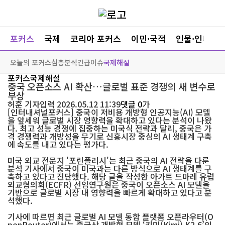
포커스
국제
코리아 포커스
이민·국적
인물·인터뷰
오늘의 포커스
심층분석
긴급이슈
국제해설
포커스
국제해설
중국 오픈소스 AI 확산…글로벌 표준 경쟁의 새 변수로
부상
허훈
기자
입력 2026.05.12 11:39
댓글 0
가
[인터내셔널포커스] 중국이 저비용 개방형 인공지능(AI) 모델
을 앞세워 글로벌 시장 영향력을 확대하고 있다는 분석이 나왔
다. 최고 성능 경쟁에 집중하는 미국식 전략과 달리, 중국은 가
격 경쟁력과 개방성을 무기로 신흥시장 중심의 AI 생태계 구축
에 속도를 내고 있다는 평가다.
미국 외교 전문지 '포린폴리시'는 최근 중국의 AI 전략을 다룬
분석 기사에서 중국이 미국과는 다른 방식으로 AI 생태계를 구
축하고 있다고 진단했다. 해당 글을 작성한 아가트 드마레 유럽
외교협의회(ECFR) 선임연구원은 중국이 오픈소스 AI 모델을
기반으로 글로벌 시장 내 영향력을 빠르게 확대하고 있다고 분
석했다.
기사에 따르면 최근 글로벌 AI 모델 통합 플랫폼 오픈라우터(O
penRouter)에서는 중국산 개방형 모델 ‘키미(Kimi) K2.6’의