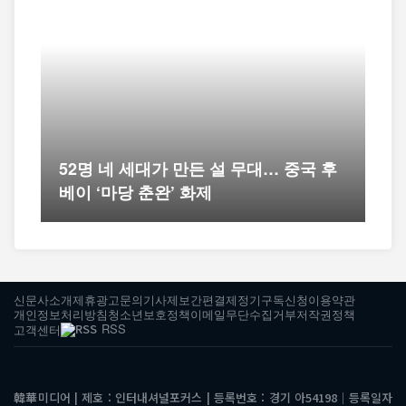
52명 네 세대가 만든 설 무대… 중국 후
베이 ‘마당 춘완’ 화제
신문사소개
제휴광고문의
기사제보
간편결제
정기구독신청
이용약관
개인정보처리방침
청소년보호정책
이메일무단수집거부
저작권정책
RSS
고객센터
韓華미디어 | 제호 : 인터내셔널포커스 | 등록번호 : 경기 아54198│등록일자