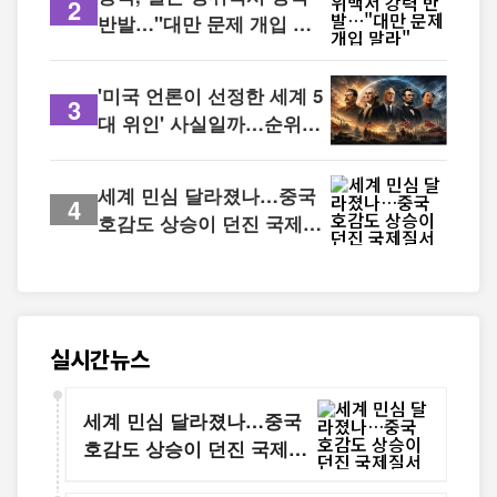
2
반발…"대만 문제 개입 말
라"
'미국 언론이 선정한 세계 5
3
대 위인' 사실일까…순위보
다 중요한 것은 역사를 바꾼
영향력
세계 민심 달라졌나…중국
4
호감도 상승이 던진 국제질
서의 신호
실시간뉴스
세계 민심 달라졌나…중국
호감도 상승이 던진 국제질
서의 신호