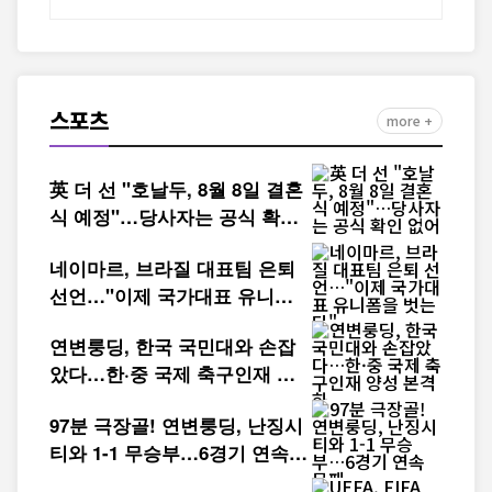
스포츠
more +
英 더 선 "호날두, 8월 8일 결혼
식 예정"…당사자는 공식 확인
없어
네이마르, 브라질 대표팀 은퇴
선언…"이제 국가대표 유니폼
을 벗는다"
연변룽딩, 한국 국민대와 손잡
았다…한·중 국제 축구인재 양
성 본격화
97분 극장골! 연변룽딩, 난징시
티와 1-1 무승부…6경기 연속
무패