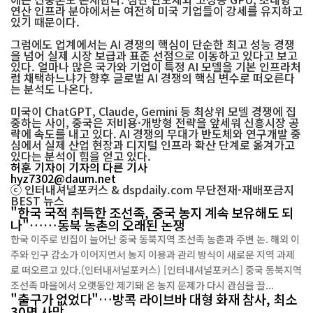
연산 인프라 분야에서는 여전히 미국 기업들이 강세를 유지하고
있기 때문이다.
그럼에도 업계에서는 AI 경쟁의 핵심이 단순한 최고 성능 경쟁
을 넘어 실제 시장 보급과 표준 선점으로 이동하고 있다고 보고
있다. 얼마나 많은 국가와 기업이 특정 AI 모델을 기본 인프라처
럼 채택하느냐가 향후 글로벌 AI 경쟁의 핵심 변수로 떠오른다
는 분석도 나온다.
미국이 ChatGPT, Claude, Gemini 등 최상위 모델 경쟁에 집
중하는 사이, 중국은 저비용·개방형 전략을 앞세워 신흥시장 공
략에 속도를 내고 있다. AI 경쟁의 무대가 반도체와 연구개발 중
심에서 실제 산업 현장과 디지털 인프라 확산 단계로 옮겨가고
있다는 분석이 힘을 얻고 있다.
허훈 기자
이 기자의 다른 기사
hyz7302@daum.net
ⓒ 인터내셔널포커스 & dspdaily.com 무단전재-재배포금지
BEST
뉴스
"한국 국적 취득한 조선족, 중국 농지 계속 보유해도 되
나"……동북 농촌의 오래된 논쟁
한국 이주로 빈집이 늘어난 중국 동북지역 조선족 농촌과 주변 논. 해외 이
주와 인구 감소가 이어지면서 농지 이용과 관리 방식이 새로운 지역 과제
로 떠오르고 있다.(인터내셔널포커스) [인터내셔널포커스] 중국 동북지역
조선족 마을에서 오랫동안 제기돼 온 농지 문제가 다시 관심을 끌...
"출구가 없었다"…방콕 라이브바 대형 화재 참사, 최소
30명 사망