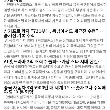
[인터내셔널포커스] 태국 수도 방콕의 한 라이브 음악 공연장에서 발생한
대형 화재로 최소 30명이 숨지고 70여 명이 다쳤다. 부상자 가운데 20여
명은 중태여서 사망자는 더 늘어날 가능성이 있다. 이번 사고는 최근 수년
간 태국에서 발생한 유흥시설 화재 가운데 가장 큰 인명 피해를 낸 참사 중
하나로 기...
싱가포르 학자 "731부대, 동남아서도 세균전 수행"…
숨겨진 기록 추적
AI 생성 이미지 [인터내셔널포커스] 최근 싱가포르에서 제작·방영된 다
큐멘터리 '731부대의 진실: 일본의 인체실험'이 국제사회의 관심을 모으
고 있다. 이 다큐멘터리는 제2차 세계대전 당시 일본군 731부대의 생존 병
사와 세균전 피해자 및 유족, 역사학자들의 인터뷰를 통해 일본...
AI 숏드라마 2억 조회수 돌파…가상 스타 시대 현실로
중국 AI 숏드라마 '해고당한 소녀'의 주요 AI 캐릭터들이 등장하는 홍보 이
미지. 드라마를 넘어 독립적인 SNS 활동과 팬덤을 구축하며 '가상 연예인'
시대의 가능성을 보여주고 있다. (출처: 드라마 홍보 화면) [인터내셔널포
커스] AI가 만든 배우가 드라마를 넘어 독립적인 연예인으로 활...
중국 자동차 3억5900만 대 세계 1위…숫자보다 주목해
야 할 '이동 혁명'
[인터내셔널포커스] 중국의 자동차 보유 대수가 약 3억5900만 대를 기
록하며 세계 1위에 올랐다. 미국은 약 2억8300만 대로 2위, 일본은 약 80
00만 대, 러시아는 약 5400만 대, 독일은 약 5300만 대로 뒤를 이었다. 그