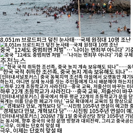
8,051m 브로드피크 덮친 눈사태…국제 원정대 10명 조난
중국 "12세도 중범죄면 처벌"…'나이는 면죄부 아니다' 기
추천뉴스
"한국 국적 취득한 조선족, 중국 농지 계속 보유해도 되나
[인터내셔널포커스] 중국 동북지역 조선족 마을에서 오랫동안 제기돼
하는지, 아니면 실제 농사를 짓는 주민들에게 다시 배분해야 하는지를
하루 22개 초등학교가 사라진다…중국 교육, 저출산이 바꾸
[인터내셔널포커스] 중국에서 하루 평균 22개의 초등학교가 문을 닫
육계는 이를 단순한 폐교가 아닌 '규모 확대에서 교육의 질 향상으로 
"경제보다 안보, 개혁보다 당"…시진핑 105주년 연설이 예
[인터내셔널포커스] 2026년 7월 1일 중국공산당 창당 105주년 
는 동시에, 향후 중국의 국정 운영 방향과 대외전략, 그리고 중국공산
극우, 이제는 단호히 맞설 때