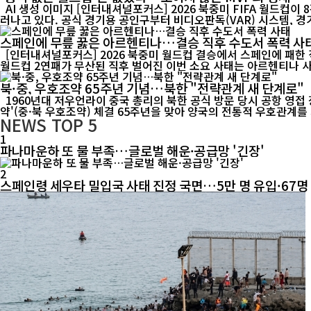
AI 생성 이미지 [인터내셔널포커스] 2026 북중미 FIFA 월드컵이 8강 열기로 달아오르는 가운데 경기장에는 중국 축구대표팀이 없지만, 대회를 움직이는 곳곳에서는 '중국 제조'의 존재감이 뚜렷하게 드
러나고 있다. 공식 경기용 공인구부터 비디오판독(VAR) 시스템, 경기
스페인에 무릎 꿇은 아르헨티나…결승 직후 수도서 폭력 사
[인터내셔널포커스] 2026 북중미 월드컵 결승에서 스페인에 패한
북·중, 우호조약 65주년 기념…북한 "전략관계 새 단계로"
1960년대 저우언라이 중국 총리의 북한 공식 방문 당시 공항 영접 장면. 중·북 전통 우호관계의 역사적 순간을 담은 기록 영상. [인터내셔널포커스] 북한이 중국과 체결한 '조중우호협조 및 상호원조조
약'(중·북 우호조약) 체결 65주년을 맞아 양국의 전통적 우호관계를 
NEWS
TOP 5
1
파나마운하 또 물 부족…글로벌 해운·공급망 '긴장'
2
스페인령 세우타 밀입국 사태 진정 국면…5만 명 유입·67명