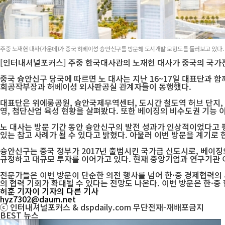
주중 노재헌 대사(가운데)가 중국 허베이성 슝안신구를 방문해 도시개발 모형도를 둘러보고 있다.
[인터내셔널포커스] 주중 한국대사관의 노재헌 대사가 중국의 국가전
중국 슝안신구 당국에 따르면 노 대사는 지난 16~17일 대표단과 
회공작부장과 허베이성 외사판공실 관계자들이 동행했다.
대표단은 위에룽공원, 슝안국제무역센터, 도시간 철도역 허브 단지,
영, 첨단산업 육성 현황을 살펴봤다. 또한 베이징의 비수도권 기능 
노 대사는 방문 기간 동안 슝안신구의 발전 성과가 인상적이었다고 
있는 참고 사례가 될 수 있다고 밝혔다. 아울러 이번 방문을 계기로
슝안신구는 중국 정부가 2017년 출범시킨 국가급 신도시로, 베이징
규정하고 대규모 투자를 이어가고 있다. 현재 중앙기업과 연구기관 이전
전문가들은 이번 방문이 단순한 의전 행사를 넘어 한·중 경제협력의 
의 협력 기회가 확대될 수 있다는 전망도 나온다. 이번 방문은 한·중
허훈 기자
이 기자의 다른 기사
hyz7302@daum.net
ⓒ 인터내셔널포커스 & dspdaily.com 무단전재-재배포금지
BEST
뉴스