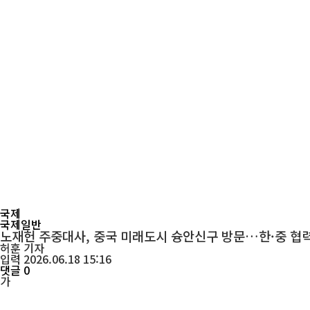
국제
국제일반
노재헌 주중대사, 중국 미래도시 슝안신구 방문…한·중 협력
허훈
기자
입력 2026.06.18 15:16
댓글 0
가