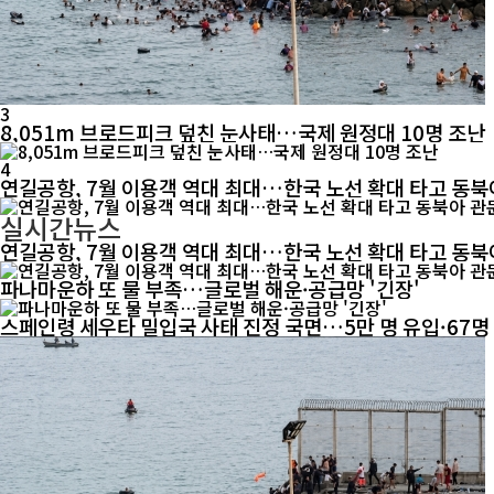
3
8,051m 브로드피크 덮친 눈사태…국제 원정대 10명 조난
4
연길공항, 7월 이용객 역대 최대…한국 노선 확대 타고 동북
실시간뉴스
연길공항, 7월 이용객 역대 최대…한국 노선 확대 타고 동북
파나마운하 또 물 부족…글로벌 해운·공급망 '긴장'
스페인령 세우타 밀입국 사태 진정 국면…5만 명 유입·67명