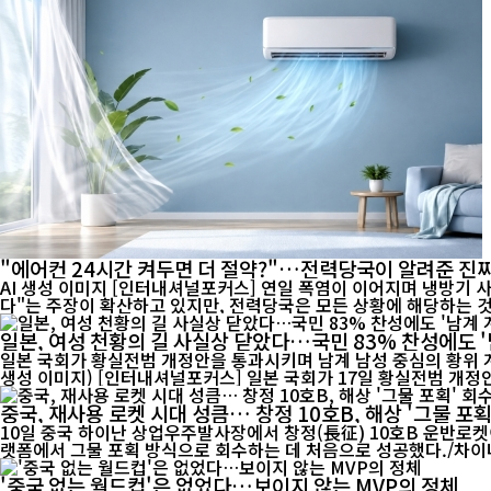
"에어컨 24시간 켜두면 더 절약?"…전력당국이 알려준 진짜
AI 생성 이미지 [인터내셔널포커스] 연일 폭염이 이어지며 냉방기 사용이 급증하고 전기요금 부담에 대한 우려도 커지고 있다. 최근 온라인에서는 "에어컨은 24시간 계속 켜두는 것이 오히려 전기료를 아낀
다"는 주장이 확산하고 있지만, 전력당국은 모든 상황에 해당하는 것은
일본, 여성 천황의 길 사실상 닫았다…국민 83% 찬성에도 '
일본 국회가 황실전범 개정안을 통과시키며 남계 남성 중심의 황위 계
생성 이미지) [인터내셔널포커스] 일본 국회가 17일 황실전범 개
중국, 재사용 로켓 시대 성큼… 창정 10호B, 해상 '그물 포획
10일 중국 하이난 상업우주발사장에서 창정(長征) 10호B 운반로켓
'중국 없는 월드컵'은 없었다…보이지 않는 MVP의 정체