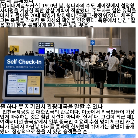
[인터내셔널포커스] 1910년 봄, 청나라의 수도 베이징에서 섭정왕
자이펑을 겨냥한 폭탄 암살 계획이 적발됐다. 주도자는 일본 유학을
마치고 돌아온 20대 혁명가 왕징웨이(汪精卫·왕정위)였다. 체포된
그는 죽음을 각오한 듯 자신의 책임을 인정했다. 옥중에서 남긴 “칼
을 끌어 한 번 통쾌하게 죽어 젊은 날의 뜻을 ...
줄 하나 못 지키면서 관광대국을 말할 수 있나
인천국제공항은 대한민국의 관문이다. 이곳에서 외국인들이 가장
먼저 마주하는 것은 첨단 시설이 아니라 '질서'다. 그런데 최근 제1
여객터미널 출국장에서 일부 중국인 이용객 수십 명이 체크인 카운
터가 열리자 차단봉 아래를 통과해 한꺼번에 뛰어가는 장면이 공개
됐다. 정상적으로 줄을 서 있던 승객들은 순...