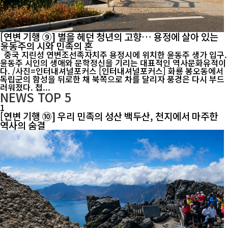
[연변 기행 ⑨] 별을 헤던 청년의 고향… 용정에 살아 있는
윤동주의 시와 민족의 혼
중국 지린성 연변조선족자치주 용정시에 위치한 윤동주 생가 입구.
윤동주 시인의 생애와 문학정신을 기리는 대표적인 역사문화유적이
다. /사진=인터내셔널포커스 [인터내셔널포커스] 화룡 봉오동에서
독립군의 함성을 뒤로한 채 북쪽으로 차를 달리자 풍경은 다시 부드
러워졌다. 첩...
NEWS
TOP 5
1
[연변 기행 ⑩] 우리 민족의 성산 백두산, 천지에서 마주한
역사의 숨결