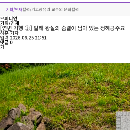
기획/연재
칼럼/기고
장유리 교수의 문화칼럼
오피니언
기획/연재
[연변 기행 ③] 발해 왕실의 숨결이 남아 있는 정혜공주묘
허훈
기자
입력 2026.06.25 21:51
댓글 0
가