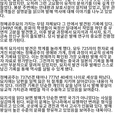
많지 않았지만, 오히려 그런 고요함이 유적의 분위기를 더욱 깊게 만
들었다. 봉분 주변에는 안내판과 보호시설이 설치돼 있었고, 일부 관
광객들은 설명문을 읽으며 발해 역사에 대해 이야기를 나누고 있었
다.
정혜공주묘의 가치는 무덤 자체보다 그 안에서 발견된 기록에 있다.
1949년 여름, 둔화의 학생들이 육정산 일대에서 작업을 하던 중 우
연히 고분을 발견했고, 이후 발굴 과정에서 묘지석과 석사자, 토기,
금속 장신구 등이 출토됐다. 당시 발굴은 발해 연구의 중요한 전환점
으로 평가된다.
특히 묘지석의 발견은 학계를 놀라게 했다. 모두 725자의 한자로 새
겨진 비문에는 정혜공주의 생애와 가계, 장례 과정이 비교적 상세하
게 기록돼 있었다. 이는 현재까지 확인된 가장 오래된 발해 석각 문
자 자료로 평가받는다. 그전까지 발해는 중국과 일본의 기록을 통해
서만 부분적으로 알려져 있었지만, 묘지석 발견 이후 발해인 스스로
남긴 기록을 통해 역사를 살필 수 있게 됐다.
정혜공주는 737년경 태어나 777년 40세의 나이로 세상을 떠났다.
묘지에는 남편을 일찍 잃은 뒤 절개를 지키며 살아갔다는 내용이 적
혀 있다. 이러한 기록은 단순한 개인의 삶을 넘어 당시 발해 왕실이
유교적 가치관과 예법을 적극 수용하고 있었음을 보여준다.
묘지석을 읽다 보면 발해가 단순한 변방 국가가 아니었다는 사실을
실감하게 된다. 비문의 문체는 당나라에서 유행하던 변려문 형식을
따르고 있으며, 곳곳에 유교 경전과 역사 고사가 인용돼 있다. 발해
왕실이 높은 수준의 문화를 향유하고 있었음을 보여주는 대목이다.