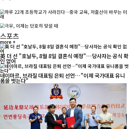
스포츠
more +
英 더 선 "호날두, 8월 8일 결혼식 예정"…당사자는 공식 확
인 없어
네이마르, 브라질 대표팀 은퇴 선언…"이제 국가대표 유니
폼을 벗는다"