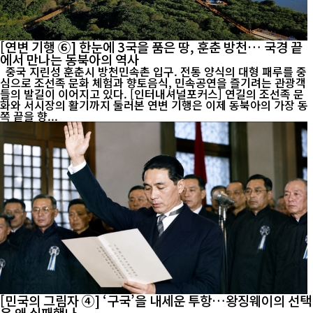
[연변 기행 ⑥] 한눈에 3국을 품은 땅, 훈춘 방천… 국경 끝
에서 만나는 동북아의 역사
중국 지린성 훈춘시 방천민속촌 입구. 전통 양식의 대형 패루를 중
심으로 조선족 문화 체험과 향토음식, 민속공연을 즐기려는 관광객
들의 발길이 이어지고 있다. [인터내셔널포커스] 연길의 조선족 문
화와 서시장의 활기까지 둘러본 연변 기행은 이제 동북아의 가장 동
쪽 끝을 향...
[민국의 그림자 ④] ‘구국’을 내세운 투항…왕징웨이의 선택
은 왜 실패했나