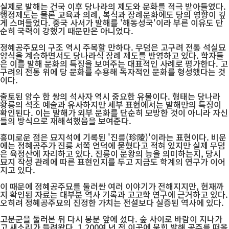
실제로 발해는 건국 이후 당나라의 제도와 문화를 적극 받아들였다.
행정제도는 물론 교육과 의례, 복식과 장례문화에도 당의 영향이 깊
게 스며들었다. 중국 사서가 발해를 '해동성국'이라 부른 이유도 단
순히 국력이 강했기 때문만은 아니었다.
정혜공주묘의 구조 역시 주목할 만하다. 무덤은 고구려 전통 석실묘
양식을 계승하면서도 당나라식 장례 제도를 반영하고 있다. 학자들
은 이를 발해 문화의 특징을 보여주는 대표적인 사례로 평가한다. 고
구려의 전통 위에 당 문화를 수용해 독자적인 문화를 형성했다는 것
이다.
출토된 암수 한 쌍의 석사자 역시 중요한 유물이다. 형태는 당나라
황릉의 석조 예술과 유사하지만 세부 표현에서는 발해만의 특징이
확인된다. 이는 발해가 외부 문화를 단순히 모방한 것이 아니라 자신
들의 방식으로 재해석했음을 보여준다.
흥미로운 점은 묘지석에 기록된 '진릉(珍陵)'이라는 표현이다. 비문
에는 정혜공주가 진릉 서쪽 언덕에 묻혔다고 적혀 있지만 실제 무덤
은 육정산에 자리하고 있다. 진릉이 문왕의 능을 의미하는지, 당시
묘지 작성 관례에 따른 표현인지를 두고 지금도 학계의 연구가 이어
지고 있다.
이 때문에 정혜공주묘를 둘러싼 여러 이야기가 전해지지만, 현재까
지 확인된 자료는 대부분 역사 기록과 고고학 연구에 근거하고 있다.
오히려 정혜공주묘의 진정한 가치는 전설보다 실증된 역사에 있다.
고분군을 둘러본 뒤 다시 봉분 앞에 섰다. 숲 사이로 바람이 지나가
고 새소리가 들려왔다. 1,200여 년 전 이곳에 묻힌 발해 공주를 떠올