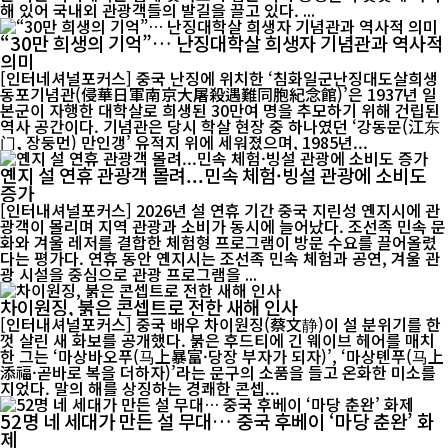
해 있어 국내외 관광객들의 발길을 끌고 있다. ...
“30만 희생의 기억”… 난징대학살 희생자 기념관과 역사적
의미
[인터네셔널포커스] 중국 난징에 위치한 ‘침화일군난징대도살희생
동포기념관(侵華日軍南京大屠殺遇難同胞紀念館)’은 1937년 일
본군이 자행한 대학살로 희생된 30만여 명을 추모하기 위해 건립된
역사 공간이다. 기념관은 당시 학살 현장 중 하나였던 ‘강동문(江东
门, 장둥먼) 만인갱’ 유적지 위에 세워졌으며, 1985년...
옌지 설 연휴 관광객 몰려...민속 체험·빙설 관광에 소비도
증가
[인터내셔널포커스] 2026년 설 연휴 기간 중국 지린성 옌지시에 관
광객이 몰리며 지역 관광과 소비가 동시에 늘어났다. 조선족 민속 문
화와 겨울 레저를 결합한 체험형 프로그램이 방문 수요를 끌어올렸
다는 평가다. 연휴 동안 옌지시는 조선족 민속 체험과 공연, 겨울 관
광 시설을 중심으로 관광 프로그램을 ...
차이원징, 붉은 콘셉트로 전한 새해 인사
[인터내셔널포커스] 중국 배우 차이원징(蔡文静)이 설 분위기를 한
껏 살린 새 화보를 공개했다. 붉은 후드티에 긴 웨이브 헤어를 매치
한 그는 ‘마상바오푸(马上暴富·당장 부자가 되자)’, ‘마상톈푸(马上
添福·곧바로 복을 더하자)’라는 문구의 소품을 들고 온화한 미소를
지었다. 말의 해를 상징하는 경쾌한 콘셉...
52명 네 세대가 만든 설 무대… 중국 후베이 ‘마당 춘완’ 화
제