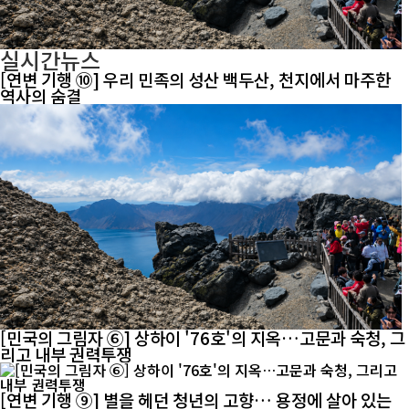
실시간뉴스
[연변 기행 ⑩] 우리 민족의 성산 백두산, 천지에서 마주한
역사의 숨결
[민국의 그림자 ⑥] 상하이 '76호'의 지옥…고문과 숙청, 그
리고 내부 권력투쟁
[연변 기행 ⑨] 별을 헤던 청년의 고향… 용정에 살아 있는