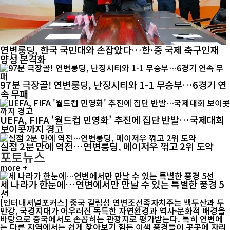
연변룽딩, 한국 국민대와 손잡았다…한·중 국제 축구인재
양성 본격화
97분 극장골! 연변룽딩, 난징시티와 1-1 무승부…6경기 연
속 무패
UEFA, FIFA '월드컵 민영화' 추진에 집단 반발…국제대회
보이콧까지 경고
실점 2분 만에 역전…연변룽딩, 메이저우 꺾고 2위 도약
포토뉴스
more +
세 나라가 한눈에…연변에서만 만날 수 있는 특별한 풍경 5
선
[인터내셔널포커스] 중국 길림성 연변조선족자치주는 백두산과 두
만강, 국경지대가 어우러진 독특한 자연환경과 역사·문화적 배경을
바탕으로 중국에서도 손꼽히는 관광지로 평가받는다. 특히 연변에
는 다른 지역에서는 쉽게 찾아보기 힘든 이색 풍경들이 곳곳에 자리