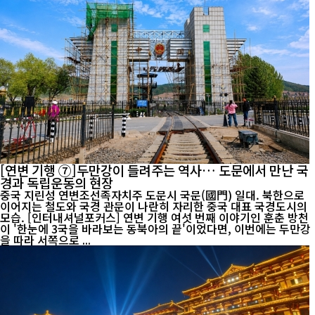
[연변 기행 ⑦]두만강이 들려주는 역사… 도문에서 만난 국
경과 독립운동의 현장
중국 지린성 연변조선족자치주 도문시 국문(國門) 일대. 북한으로
이어지는 철도와 국경 관문이 나란히 자리한 중국 대표 국경도시의
모습. [인터내셔널포커스] 연변 기행 여섯 번째 이야기인 훈춘 방천
이 '한눈에 3국을 바라보는 동북아의 끝'이었다면, 이번에는 두만강
을 따라 서쪽으로 ...