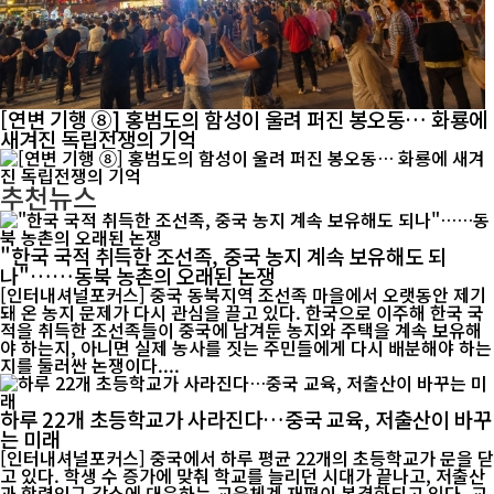
[연변 기행 ⑧] 홍범도의 함성이 울려 퍼진 봉오동… 화룡에
새겨진 독립전쟁의 기억
추천뉴스
"한국 국적 취득한 조선족, 중국 농지 계속 보유해도 되
나"……동북 농촌의 오래된 논쟁
[인터내셔널포커스] 중국 동북지역 조선족 마을에서 오랫동안 제기
돼 온 농지 문제가 다시 관심을 끌고 있다. 한국으로 이주해 한국 국
적을 취득한 조선족들이 중국에 남겨둔 농지와 주택을 계속 보유해
야 하는지, 아니면 실제 농사를 짓는 주민들에게 다시 배분해야 하는
지를 둘러싼 논쟁이다....
하루 22개 초등학교가 사라진다…중국 교육, 저출산이 바꾸
는 미래
[인터내셔널포커스] 중국에서 하루 평균 22개의 초등학교가 문을 닫
고 있다. 학생 수 증가에 맞춰 학교를 늘리던 시대가 끝나고, 저출산
과 학령인구 감소에 대응하는 교육체계 재편이 본격화되고 있다. 교