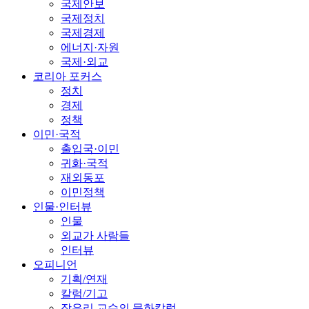
국제안보
국제정치
국제경제
에너지·자원
국제·외교
코리아 포커스
정치
경제
정책
이민·국적
출입국·이민
귀화·국적
재외동포
이민정책
인물·인터뷰
인물
외교가 사람들
인터뷰
오피니언
기획/연재
칼럼/기고
장유리 교수의 문화칼럼