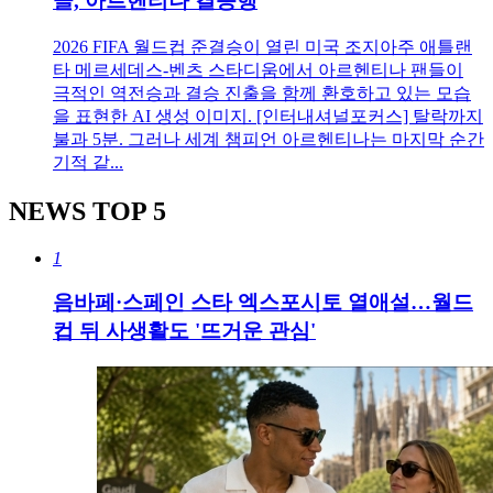
골, 아르헨티나 결승행
2026 FIFA 월드컵 준결승이 열린 미국 조지아주 애틀랜
타 메르세데스-벤츠 스타디움에서 아르헨티나 팬들이
극적인 역전승과 결승 진출을 함께 환호하고 있는 모습
을 표현한 AI 생성 이미지. [인터내셔널포커스] 탈락까지
불과 5분. 그러나 세계 챔피언 아르헨티나는 마지막 순간
기적 같...
NEWS
TOP 5
1
음바페·스페인 스타 엑스포시토 열애설…월드
컵 뒤 사생활도 '뜨거운 관심'