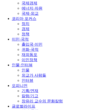
국제경제
에너지·자원
국제·외교
코리아 포커스
정치
경제
정책
이민·국적
출입국·이민
귀화·국적
재외동포
이민정책
인물·인터뷰
인물
외교가 사람들
인터뷰
오피니언
기획/연재
칼럼/기고
장유리 교수의 문화칼럼
글로벌라이프