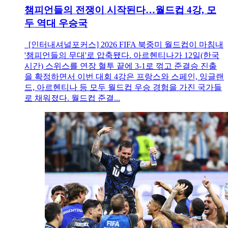
챔피언들의 전쟁이 시작된다…월드컵 4강, 모
두 역대 우승국
[인터내셔널포커스] 2026 FIFA 북중미 월드컵이 마침내
'챔피언들의 무대'로 압축됐다. 아르헨티나가 12일(한국
시간) 스위스를 연장 혈투 끝에 3-1로 꺾고 준결승 진출
을 확정하면서 이번 대회 4강은 프랑스와 스페인, 잉글랜
드, 아르헨티나 등 모두 월드컵 우승 경험을 가진 국가들
로 채워졌다. 월드컵 준결...