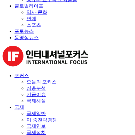
글로벌라이프
역사·문화
연예
스포츠
포토뉴스
동영상뉴스
포커스
오늘의 포커스
심층분석
긴급이슈
국제해설
국제
국제일반
미·중전략경쟁
국제안보
국제정치