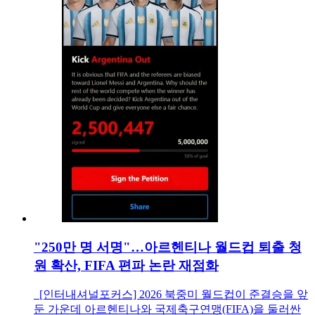
"250만 명 서명"…아르헨티나 월드컵 퇴출 청
원 확산, FIFA 편파 논란 재점화
[인터내셔널포커스] 2026 북중미 월드컵이 준결승을 앞
둔 가운데 아르헨티나와 국제축구연맹(FIFA)을 둘러싼