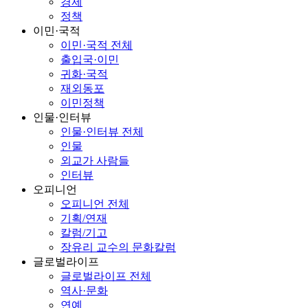
경제
정책
이민·국적
이민·국적 전체
출입국·이민
귀화·국적
재외동포
이민정책
인물·인터뷰
인물·인터뷰 전체
인물
외교가 사람들
인터뷰
오피니언
오피니언 전체
기획/연재
칼럼/기고
장유리 교수의 문화칼럼
글로벌라이프
글로벌라이프 전체
역사·문화
연예