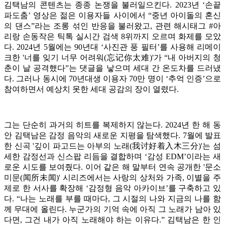
김택남의 콘텐츠는 종종 논쟁을 불러일으킨다. 2023년 ‘손끝
파도춤’ 영상은 젊은 이용자들 사이에서 “중년 아이돌의 혼신
의 댄스”라는 조롱 섞인 반응을 불러왔고, 관련 해시태그 #아
리랑 손동작은 틱톡 실시간 검색 8위까지 오르며 화제를 모았
다. 2024년 5월에는 90년대 ‘사진관 풍 필터’를 사용해 리메이
크한 '너를 잊기 너무 어려워(忘记你太难)'가 “내 아버지의 청
춘이 날 공격했다”는 댓글을 낳으며 세대 간 온도차를 드러냈
다. 그러나 동시에 70년대생 이용자 70만 명이 ‘추억 인증’으로
참여하면서 예상치 못한 세대 공감의 장이 열렸다.
그는 단순히 과거의 히트를 복제하지 않는다. 2024년 한 해 동
안 김택남은 감정 음악의 새로운 지평을 탐색했다. 7월에 발표
한 신곡 '깊이 파고드는 아부의 노래(我讨好着入木三分)'는 섬
세한 감정선과 신스팝 리듬을 결합하며 ‘감성 EDM’이라는 새
로운 시도를 보여줬다. 이어 같은 해 말부터 연속 공개한 '문소
미문(闻所未闻)' 시리즈에서는 사랑의 상처와 가족, 이별을 주
제로 한 서사를 확장해 ‘감정형 음악 아카이브’를 구축하고 있
다. “나는 노래를 부를 때마다, 그 시절의 나와 지금의 나를 함
께 무대에 올린다. 누군가의 기억 속에 아직 그 노래가 남아 있
다면, 그건 내가 아직 노래해야 하는 이유다.” 김택남은 한 인