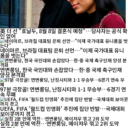
英 더 선 "호날두, 8월 8일 결혼식 예정"…당사자는 공식 확
인 없어
네이마르, 브라질 대표팀 은퇴 선언…"이제 국가대표 유니
폼을 벗는다"
연변룽딩, 한국 국민대와 손잡았다…한·중 국제 축구인재
양성 본격화
97분 극장골! 연변룽딩, 난징시티와 1-1 무승부…6경기 연
속 무패
UEFA, FIFA '월드컵 민영화' 추진에 집단 반발…국제대회
보이콧까지 경고
실점 2분 만에 역전…연변룽딩, 메이저우 꺾고 2위 도약