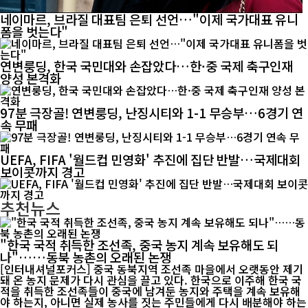
네이마르, 브라질 대표팀 은퇴 선언…"이제 국가대표 유니
폼을 벗는다"
연변룽딩, 한국 국민대와 손잡았다…한·중 국제 축구인재
양성 본격화
97분 극장골! 연변룽딩, 난징시티와 1-1 무승부…6경기 연
속 무패
UEFA, FIFA '월드컵 민영화' 추진에 집단 반발…국제대회
보이콧까지 경고
추천뉴스
"한국 국적 취득한 조선족, 중국 농지 계속 보유해도 되
나"……동북 농촌의 오래된 논쟁
[인터내셔널포커스] 중국 동북지역 조선족 마을에서 오랫동안 제기
돼 온 농지 문제가 다시 관심을 끌고 있다. 한국으로 이주해 한국 국
적을 취득한 조선족들이 중국에 남겨둔 농지와 주택을 계속 보유해
야 하는지, 아니면 실제 농사를 짓는 주민들에게 다시 배분해야 하는