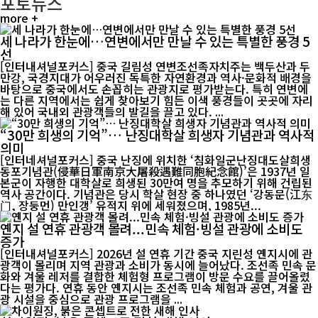
포토뉴스
more +
세 나라가 한눈에…연변에서만 만날 수 있는 특별한 풍경 5
선
[인터내셔널포커스] 중국 길림성 연변조선족자치주는 백두산과 두
만강, 국경지대가 어우러진 독특한 자연환경과 역사·문화적 배경을
바탕으로 중국에서도 손꼽히는 관광지로 평가받는다. 특히 연변에
는 다른 지역에서는 쉽게 찾아보기 힘든 이색 풍경들이 곳곳에 자리
해 있어 국내외 관광객들의 발길을 끌고 있다. ...
“30만 희생의 기억”… 난징대학살 희생자 기념관과 역사적
의미
[인터네셔널포커스] 중국 난징에 위치한 ‘침화일군난징대도살희생
동포기념관(侵華日軍南京大屠殺遇難同胞紀念館)’은 1937년 일
본군이 자행한 대학살로 희생된 30만여 명을 추모하기 위해 건립된
역사 공간이다. 기념관은 당시 학살 현장 중 하나였던 ‘강동문(江东
门, 장둥먼) 만인갱’ 유적지 위에 세워졌으며, 1985년...
옌지 설 연휴 관광객 몰려...민속 체험·빙설 관광에 소비도
증가
[인터내셔널포커스] 2026년 설 연휴 기간 중국 지린성 옌지시에 관
광객이 몰리며 지역 관광과 소비가 동시에 늘어났다. 조선족 민속 문
화와 겨울 레저를 결합한 체험형 프로그램이 방문 수요를 끌어올렸
다는 평가다. 연휴 동안 옌지시는 조선족 민속 체험과 공연, 겨울 관
광 시설을 중심으로 관광 프로그램을 ...