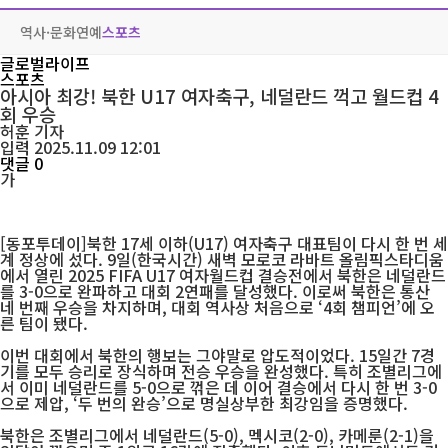
역사·문화
연예
스포츠
글로벌라이프
스포츠
아시아 최강! 북한 U17 여자축구, 네덜란드 꺽고 월드컵 4
회 우승
허훈
기자
입력 2025.11.09 12:01
댓글 0
가
[동포투데이]북한 17세 이하(U17) 여자축구 대표팀이 다시 한 번 세
계 정상에 섰다. 9일(한국시간) 새벽 모로코 라바트 올림픽스타디움
에서 열린 2025 FIFA U17 여자월드컵 결승전에서 북한은 네덜란드
를 3-0으로 완파하고 대회 2연패를 달성했다. 이로써 북한은 통산
네 번째 우승을 차지하며, 대회 역사상 처음으로 ‘4회 챔피언’에 오
른 팀이 됐다.
이번 대회에서 북한의 행보는 그야말로 압도적이었다. 15일간 7경
기를 모두 승리로 장식하며 전승 우승을 완성했다. 특히 조별리그에
서 이미 네덜란드를 5-0으로 꺾은 데 이어 결승에서 다시 한 번 3-0
으로 제압, ‘두 번의 완승’으로 명실상부한 최강임을 증명했다.
북한은 조별리그에서 네덜란드(5-0), 멕시코(2-0), 카메룬(2-1)을