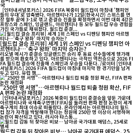
국
[인터내셔널포커스] 2026 FIFA 북중미 월드컵이 마침내 '챔피언
들의 무대'로 압축됐다. 아르헨티나가 12일(한국시간) 스위스를 연
장 혈투 끝에 3-1로 꺾고 준결승 진출을 확정하면서 이번 대회 4강은
프랑스와 스페인, 잉글랜드, 아르헨티나 등 모두 월드컵 우승 경험을
가진 국가들로 채워졌다. 월드컵 준결...
[월드컵 결승 프리뷰] 세계 1위 스페인 vs 디펜딩 챔피언 아
르헨티나…'축구 왕좌' 마지막 승자는?
리오넬 메시가 준결승 잉글랜드전 승리 후 동료 선수들에게 헹가래
를 받으며 환호하고 있다. 아르헨티나는 극적인 역전승으로 2026 FI
FA 월드컵 결승에 진출해 스페인과 우승을 다툰다. /로이터 [인터내
셔널포커스] 2026 FIFA 월드컵이 마침내 마지막 한 경기만을 남겨
두고 있다. 유럽 챔...
"250만 명 서명"…아르헨티나 월드컵 퇴출 청원 확산, FIF
A 편파 논란 재점화
[인터내셔널포커스] 2026 북중미 월드컵이 준결승을 앞둔 가운데
아르헨티나와 국제축구연맹(FIFA)을 둘러싼 편파 판정 논란이 세계
축구계의 최대 이슈로 떠올랐다. 온라인에서는 아르헨티나의 월드
컵 참가 자격을 박탈해야 한다는 청원에 250만 명 이상이 서명하며
논란이 확산되고 있다. 러시아 타스통...
월드컵 감동 뒤 찾아온 비보… 남아공 국가대표 애덤스, 25