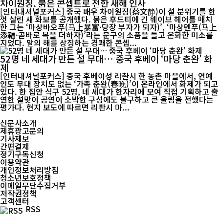
차이원징, 붉은 콘셉트로 전한 새해 인사
[인터내셔널포커스] 중국 배우 차이원징(蔡文静)이 설 분위기를 한
껏 살린 새 화보를 공개했다. 붉은 후드티에 긴 웨이브 헤어를 매치
한 그는 ‘마상바오푸(马上暴富·당장 부자가 되자)’, ‘마상톈푸(马上
添福·곧바로 복을 더하자)’라는 문구의 소품을 들고 온화한 미소를
지었다. 말의 해를 상징하는 경쾌한 콘셉...
52명 네 세대가 만든 설 무대… 중국 후베이 ‘마당 춘완’ 화
제
[인터내셔널포커스] 중국 후베이성 리촨시 한 농촌 마을에서, 연예
인도 무대 장치도 없는 ‘가족 춘완(春晚)’이 온라인에서 화제가 되고
있다. 한 집안 식구 52명, 네 세대가 한자리에 모여 직접 기획하고 출
연한 설맞이 공연이 소박한 구성에도 불구하고 큰 울림을 전했다는
평가다. 현지 보도에 따르면 리촨시 마...
신문사소개
제휴광고문의
기사제보
간편결제
정기구독신청
이용약관
개인정보처리방침
청소년보호정책
이메일무단수집거부
저작권정책
고객센터
RSS