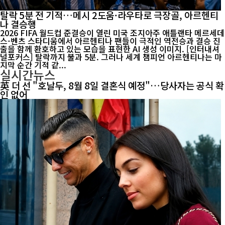
탈락 5분 전 기적…메시 2도움·라우타로 극장골, 아르헨티
나 결승행
2026 FIFA 월드컵 준결승이 열린 미국 조지아주 애틀랜타 메르세데
스-벤츠 스타디움에서 아르헨티나 팬들이 극적인 역전승과 결승 진
출을 함께 환호하고 있는 모습을 표현한 AI 생성 이미지. [인터내셔
널포커스] 탈락까지 불과 5분. 그러나 세계 챔피언 아르헨티나는 마
지막 순간 기적 같...
실시간뉴스
英 더 선 "호날두, 8월 8일 결혼식 예정"…당사자는 공식 확
인 없어