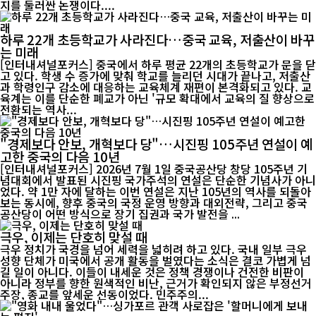
지를 둘러싼 논쟁이다....
하루 22개 초등학교가 사라진다…중국 교육, 저출산이 바꾸
는 미래
[인터내셔널포커스] 중국에서 하루 평균 22개의 초등학교가 문을 닫
고 있다. 학생 수 증가에 맞춰 학교를 늘리던 시대가 끝나고, 저출산
과 학령인구 감소에 대응하는 교육체계 재편이 본격화되고 있다. 교
육계는 이를 단순한 폐교가 아닌 '규모 확대에서 교육의 질 향상으로
전환되는 역사...
"경제보다 안보, 개혁보다 당"…시진핑 105주년 연설이 예
고한 중국의 다음 10년
[인터내셔널포커스] 2026년 7월 1일 중국공산당 창당 105주년 기
념대회에서 발표된 시진핑 국가주석의 연설은 단순한 기념사가 아니
었다. 약 1만 자에 달하는 이번 연설은 지난 105년의 역사를 되돌아
보는 동시에, 향후 중국의 국정 운영 방향과 대외전략, 그리고 중국
공산당이 어떤 방식으로 장기 집권과 국가 발전을 ...
극우, 이제는 단호히 맞설 때
극우 정치가 국경을 넘어 세력을 넓히려 하고 있다. 국내 일부 극우
성향 단체가 미국에서 공개 활동을 벌였다는 소식은 결코 가볍게 넘
길 일이 아니다. 이들이 내세운 것은 정책 경쟁이나 건전한 비판이
아니라 정부를 향한 원색적인 비난, 근거가 확인되지 않은 부정선거
주장, 종교를 앞세운 선동이었다. 민주주의...