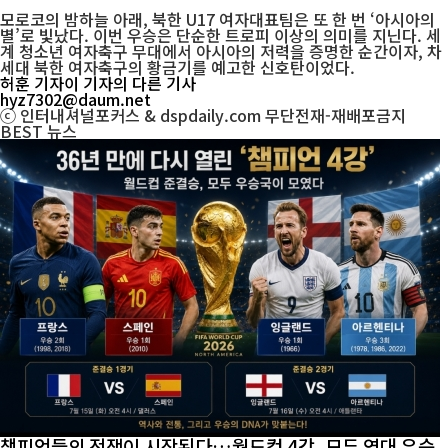
모로코의 밤하늘 아래, 북한 U17 여자대표팀은 또 한 번 ‘아시아의
별’로 빛났다. 이번 우승은 단순한 트로피 이상의 의미를 지닌다. 세
계 청소년 여자축구 무대에서 아시아의 저력을 증명한 순간이자, 차
세대 북한 여자축구의 황금기를 예고한 신호탄이었다.
허훈 기자
이 기자의 다른 기사
hyz7302@daum.net
ⓒ 인터내셔널포커스 & dspdaily.com 무단전재-재배포금지
BEST
뉴스
챔피언들의 전쟁이 시작된다…월드컵 4강, 모두 역대 우승