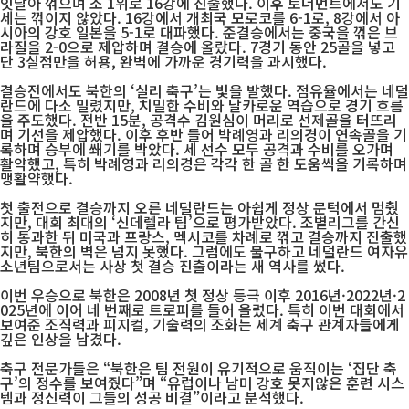
잇달아 꺾으며 조 1위로 16강에 진출했다. 이후 토너먼트에서도 기
세는 꺾이지 않았다. 16강에서 개최국 모로코를 6-1로, 8강에서 아
시아의 강호 일본을 5-1로 대파했다. 준결승에서는 중국을 꺾은 브
라질을 2-0으로 제압하며 결승에 올랐다. 7경기 동안 25골을 넣고
단 3실점만을 허용, 완벽에 가까운 경기력을 과시했다.
결승전에서도 북한의 ‘실리 축구’는 빛을 발했다. 점유율에서는 네덜
란드에 다소 밀렸지만, 치밀한 수비와 날카로운 역습으로 경기 흐름
을 주도했다. 전반 15분, 공격수 김원심이 머리로 선제골을 터뜨리
며 기선을 제압했다. 이후 후반 들어 박례영과 리의경이 연속골을 기
록하며 승부에 쐐기를 박았다. 세 선수 모두 공격과 수비를 오가며
활약했고, 특히 박례영과 리의경은 각각 한 골 한 도움씩을 기록하며
맹활약했다.
첫 출전으로 결승까지 오른 네덜란드는 아쉽게 정상 문턱에서 멈췄
지만, 대회 최대의 ‘신데렐라 팀’으로 평가받았다. 조별리그를 간신
히 통과한 뒤 미국과 프랑스, 멕시코를 차례로 꺾고 결승까지 진출했
지만, 북한의 벽은 넘지 못했다. 그럼에도 불구하고 네덜란드 여자유
소년팀으로서는 사상 첫 결승 진출이라는 새 역사를 썼다.
이번 우승으로 북한은 2008년 첫 정상 등극 이후 2016년·2022년·2
025년에 이어 네 번째로 트로피를 들어 올렸다. 특히 이번 대회에서
보여준 조직력과 피지컬, 기술력의 조화는 세계 축구 관계자들에게
깊은 인상을 남겼다.
축구 전문가들은 “북한은 팀 전원이 유기적으로 움직이는 ‘집단 축
구’의 정수를 보여줬다”며 “유럽이나 남미 강호 못지않은 훈련 시스
템과 정신력이 그들의 성공 비결”이라고 분석했다.