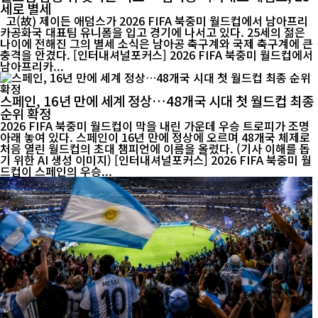
세로 별세
고(故) 제이든 애덤스가 2026 FIFA 북중미 월드컵에서 남아프리
카공화국 대표팀 유니폼을 입고 경기에 나서고 있다. 25세의 젊은
나이에 전해진 그의 별세 소식은 남아공 축구계와 국제 축구계에 큰
충격을 안겼다. [인터내셔널포커스] 2026 FIFA 북중미 월드컵에서
남아프리카...
스페인, 16년 만에 세계 정상…48개국 시대 첫 월드컵 최종
순위 확정
2026 FIFA 북중미 월드컵이 막을 내린 가운데 우승 트로피가 조명
아래 놓여 있다. 스페인이 16년 만에 정상에 오르며 48개국 체제로
처음 열린 월드컵의 초대 챔피언에 이름을 올렸다. (기사 이해를 돕
기 위한 AI 생성 이미지) [인터내셔널포커스] 2026 FIFA 북중미 월
드컵이 스페인의 우승...