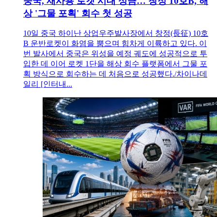
중국, 재사용 로켓 시대 성큼… 창정 10호B, 해
상 '그물 포획' 회수 첫 성공
10일 중국 하이난 상업우주발사장에서 창정(長征) 10호
B 운반로켓이 화염을 뿜으며 힘차게 이륙하고 있다. 이
번 발사에서 중국은 위성을 예정 궤도에 성공적으로 투
입한 데 이어 로켓 1단을 해상 회수 플랫폼에서 그물 포
획 방식으로 회수하는 데 처음으로 성공했다./차이나데
일리 [인터내...