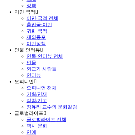
정책
이민·국적
이민·국적 전체
출입국·이민
귀화·국적
재외동포
이민정책
인물·인터뷰
인물·인터뷰 전체
인물
외교가 사람들
인터뷰
오피니언
오피니언 전체
기획/연재
칼럼/기고
장유리 교수의 문화칼럼
글로벌라이프
글로벌라이프 전체
역사·문화
연예