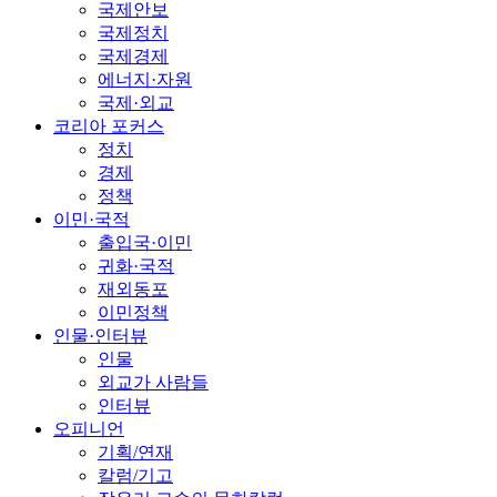
국제안보
국제정치
국제경제
에너지·자원
국제·외교
코리아 포커스
정치
경제
정책
이민·국적
출입국·이민
귀화·국적
재외동포
이민정책
인물·인터뷰
인물
외교가 사람들
인터뷰
오피니언
기획/연재
칼럼/기고