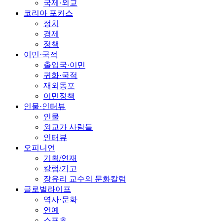
국제·외교
코리아 포커스
정치
경제
정책
이민·국적
출입국·이민
귀화·국적
재외동포
이민정책
인물·인터뷰
인물
외교가 사람들
인터뷰
오피니언
기획/연재
칼럼/기고
장유리 교수의 문화칼럼
글로벌라이프
역사·문화
연예
스포츠