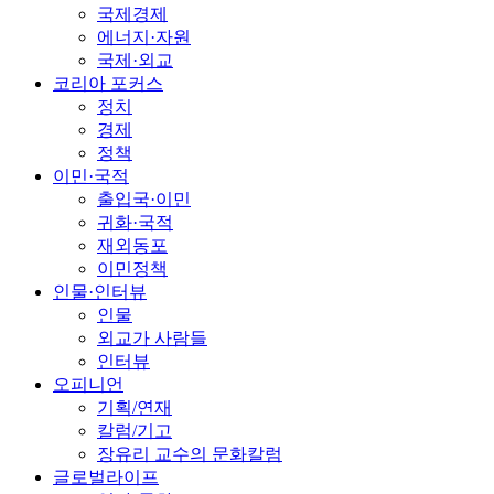
국제경제
에너지·자원
국제·외교
코리아 포커스
정치
경제
정책
이민·국적
출입국·이민
귀화·국적
재외동포
이민정책
인물·인터뷰
인물
외교가 사람들
인터뷰
오피니언
기획/연재
칼럼/기고
장유리 교수의 문화칼럼
글로벌라이프