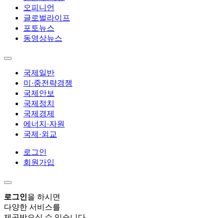
오피니언
글로벌라이프
포토뉴스
동영상뉴스
국제일반
미·중전략경쟁
국제안보
국제정치
국제경제
에너지·자원
국제·외교
로그인
회원가입
로그인
을 하시면
다양한 서비스를
제공받으실 수 있습니다.