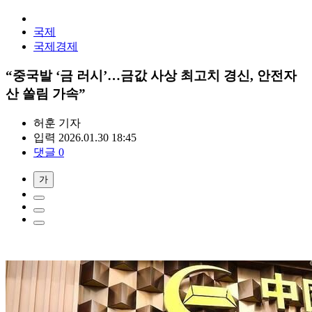
국제
국제경제
“중국발 ‘금 러시’…금값 사상 최고치 경신, 안전자
산 쏠림 가속”
허훈
기자
입력 2026.01.30 18:45
댓글 0
가