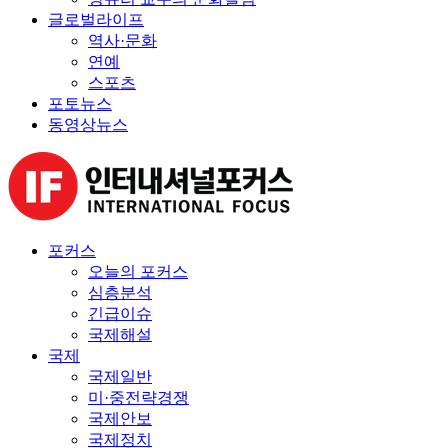
글로벌라이프
역사·문화
연예
스포츠
포토뉴스
동영상뉴스
포커스
오늘의 포커스
심층분석
긴급이슈
국제해설
국제
국제일반
미·중전략경쟁
국제안보
국제정치