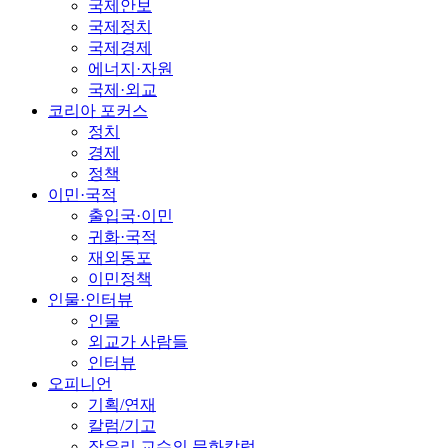
국제안보
국제정치
국제경제
에너지·자원
국제·외교
코리아 포커스
정치
경제
정책
이민·국적
출입국·이민
귀화·국적
재외동포
이민정책
인물·인터뷰
인물
외교가 사람들
인터뷰
오피니언
기획/연재
칼럼/기고
장유리 교수의 문화칼럼