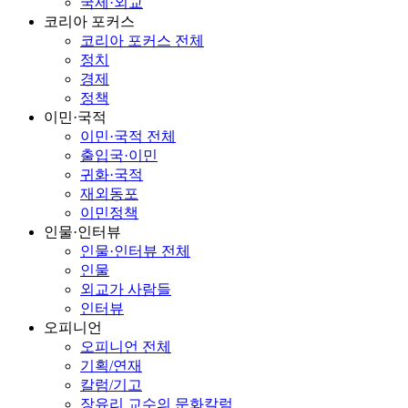
국제·외교
코리아 포커스
코리아 포커스 전체
정치
경제
정책
이민·국적
이민·국적 전체
출입국·이민
귀화·국적
재외동포
이민정책
인물·인터뷰
인물·인터뷰 전체
인물
외교가 사람들
인터뷰
오피니언
오피니언 전체
기획/연재
칼럼/기고
장유리 교수의 문화칼럼