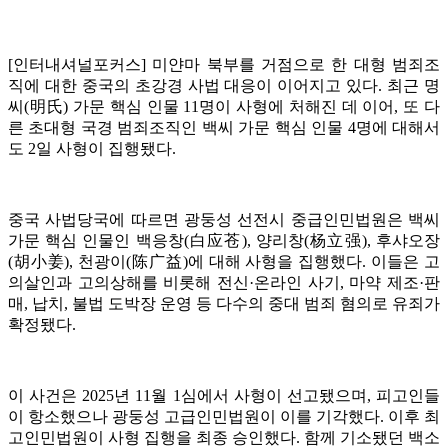
[인터내셔널포커스] 미얀마 북부를 거점으로 한 대형 범죄조
직에 대한 중국의 초강경 사법 대응이 이어지고 있다. 최근 명
씨(明氏) 가문 핵심 인물 11명이 사형에 처해진 데 이어, 또 다
른 초대형 국경 범죄조직인 백씨 가문 핵심 인물 4명에 대해서
도 2일 사형이 집행됐다.
중국 사법당국에 따르면 광둥성 선전시 중급인민법원은 백씨
가문 핵심 인물인 백응창(白应苍), 양리창(杨立强), 후샤오장
(胡小姜), 천광이(陈广益)에 대해 사형을 집행했다. 이들은 고
의살인과 고의상해를 비롯해 전신·온라인 사기, 마약 제조·판
매, 납치, 불법 도박장 운영 등 다수의 중대 범죄 혐의로 유죄가
확정됐다.
이 사건은 2025년 11월 1심에서 사형이 선고됐으며, 피고인들
이 항소했으나 광둥성 고급인민법원이 이를 기각했다. 이후 최
고인민법원이 사형 집행을 최종 승인했다. 함께 기소됐던 백소