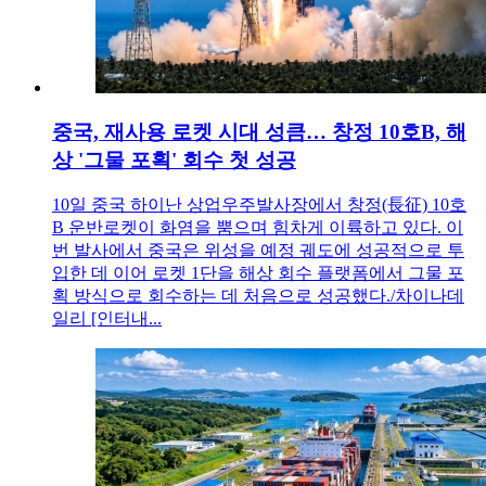
중국, 재사용 로켓 시대 성큼… 창정 10호B, 해
상 '그물 포획' 회수 첫 성공
10일 중국 하이난 상업우주발사장에서 창정(長征) 10호
B 운반로켓이 화염을 뿜으며 힘차게 이륙하고 있다. 이
번 발사에서 중국은 위성을 예정 궤도에 성공적으로 투
입한 데 이어 로켓 1단을 해상 회수 플랫폼에서 그물 포
획 방식으로 회수하는 데 처음으로 성공했다./차이나데
일리 [인터내...