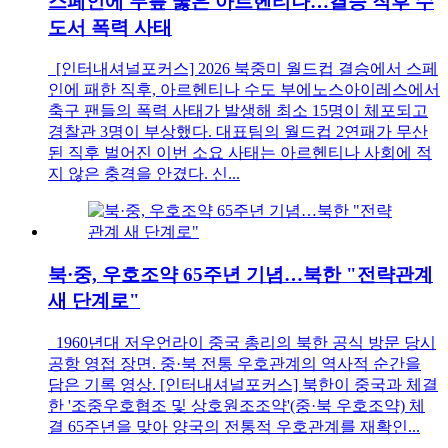
스페인에 무릎 꿇은 아르헨티나…결승 직후 수
도서 폭력 사태
[인터내셔널포커스] 2026 북중미 월드컵 결승에서 스페
인에 패한 직후, 아르헨티나 수도 부에노스아이레스에서
축구 팬들의 폭력 사태가 발생해 최소 15명이 체포되고
경찰관 3명이 부상했다. 대표팀의 월드컵 2연패가 무산
된 직후 벌어진 이번 소요 사태는 아르헨티나 사회에 적
지 않은 충격을 안겼다. 신...
북·중, 우호조약 65주년 기념…북한 "전략관계
새 단계로"
1960년대 저우언라이 중국 총리의 북한 공식 방문 당시
공항 영접 장면. 중·북 전통 우호관계의 역사적 순간을
담은 기록 영상. [인터내셔널포커스] 북한이 중국과 체결
한 '조중우호협조 및 상호원조조약'(중·북 우호조약) 체
결 65주년을 맞아 양국의 전통적 우호관계를 재확인...