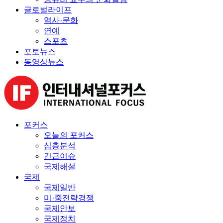
글로벌라이프
역사·문화
연예
스포츠
포토뉴스
동영상뉴스
포커스
오늘의 포커스
심층분석
긴급이슈
국제해설
국제
국제일반
미·중전략경쟁
국제안보
국제정치