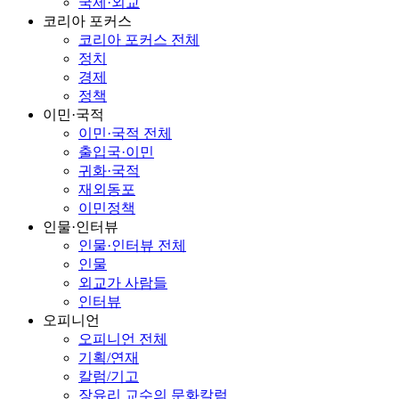
국제·외교
코리아 포커스
코리아 포커스 전체
정치
경제
정책
이민·국적
이민·국적 전체
출입국·이민
귀화·국적
재외동포
이민정책
인물·인터뷰
인물·인터뷰 전체
인물
외교가 사람들
인터뷰
오피니언
오피니언 전체
기획/연재
칼럼/기고
장유리 교수의 문화칼럼