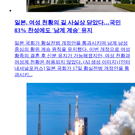
일본, 여성 천황의 길 사실상 닫았다…국민
83% 찬성에도 '남계 계승' 유지
일본 국회가 황실전범 개정안을 통과시키며 남계 남성
중심의 황위 계승 원칙을 유지했다. 이번 개정으로 여성
황족의 결혼 후 신분 유지가 가능해졌지만, 여성 천황과
여성계 천황은 허용되지 않았다. (AI 생성 이미지) [인터
내셔널포커스] 일본 국회가 17일 황실전범 개정안을 통
과시키...