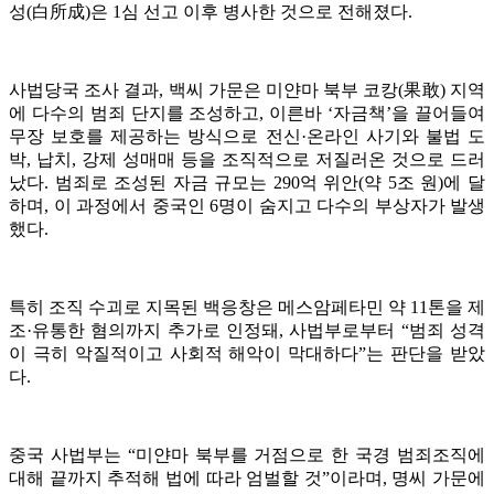
성(白所成)은 1심 선고 이후 병사한 것으로 전해졌다.
사법당국 조사 결과, 백씨 가문은 미얀마 북부 코캉(果敢) 지역
에 다수의 범죄 단지를 조성하고, 이른바 ‘자금책’을 끌어들여
무장 보호를 제공하는 방식으로 전신·온라인 사기와 불법 도
박, 납치, 강제 성매매 등을 조직적으로 저질러온 것으로 드러
났다. 범죄로 조성된 자금 규모는 290억 위안(약 5조 원)에 달
하며, 이 과정에서 중국인 6명이 숨지고 다수의 부상자가 발생
했다.
특히 조직 수괴로 지목된 백응창은 메스암페타민 약 11톤을 제
조·유통한 혐의까지 추가로 인정돼, 사법부로부터 “범죄 성격
이 극히 악질적이고 사회적 해악이 막대하다”는 판단을 받았
다.
중국 사법부는 “미얀마 북부를 거점으로 한 국경 범죄조직에
대해 끝까지 추적해 법에 따라 엄벌할 것”이라며, 명씨 가문에