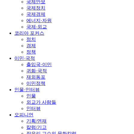
국제안보
국제정치
국제경제
에너지·자원
국제·외교
코리아 포커스
정치
경제
정책
이민·국적
출입국·이민
귀화·국적
재외동포
이민정책
인물·인터뷰
인물
외교가 사람들
인터뷰
오피니언
기획/연재
칼럼/기고
장유리 교수의 문화칼럼