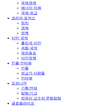
국제경제
에너지·자원
국제·외교
코리아 포커스
정치
경제
정책
이민·국적
출입국·이민
귀화·국적
재외동포
이민정책
인물·인터뷰
인물
외교가 사람들
인터뷰
오피니언
기획/연재
칼럼/기고
장유리 교수의 문화칼럼
글로벌라이프