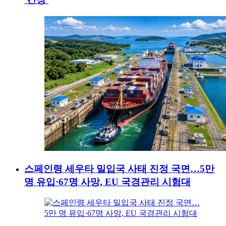
스페인령 세우타 밀입국 사태 진정 국면…5만
명 유입·67명 사망, EU 국경관리 시험대