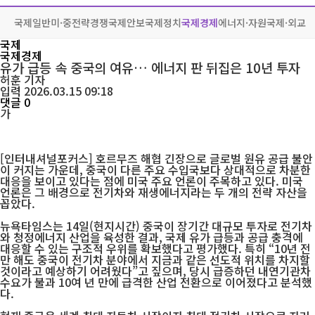
국제일반
미·중전략경쟁
국제안보
국제정치
국제경제
에너지·자원
국제·외교
국제
국제경제
유가 급등 속 중국의 여유… 에너지 판 뒤집은 10년 투자
허훈
기자
입력 2026.03.15 09:18
댓글 0
가
[인터내셔널포커스] 호르무즈 해협 긴장으로 글로벌 원유 공급 불안
이 커지는 가운데, 중국이 다른 주요 수입국보다 상대적으로 차분한
대응을 보이고 있다는 점에 미국 주요 언론이 주목하고 있다. 미국
언론은 그 배경으로 전기차와 재생에너지라는 두 개의 전략 자산을
꼽았다.
뉴욕타임스는 14일(현지시간) 중국이 장기간 대규모 투자로 전기차
와 청정에너지 산업을 육성한 결과, 국제 유가 급등과 공급 충격에
대응할 수 있는 구조적 우위를 확보했다고 평가했다. 특히 “10년 전
만 해도 중국이 전기차 분야에서 지금과 같은 선도적 위치를 차지할
것이라고 예상하기 어려웠다”고 짚으며, 당시 급증하던 내연기관차
수요가 불과 10여 년 만에 급격한 산업 전환으로 이어졌다고 분석했
다.