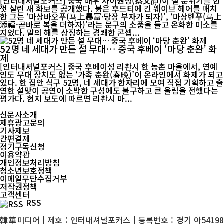
[인터내셔널포커스] 중국 배우 차이원징(蔡文静)이 설 분위기를 한
껏 살린 새 화보를 공개했다. 붉은 후드티에 긴 웨이브 헤어를 매치
한 그는 ‘마상바오푸(马上暴富·당장 부자가 되자)’, ‘마상톈푸(马上
添福·곧바로 복을 더하자)’라는 문구의 소품을 들고 온화한 미소를
지었다. 말의 해를 상징하는 경쾌한 콘셉...
52명 네 세대가 만든 설 무대… 중국 후베이 ‘마당 춘완’ 화
제
[인터내셔널포커스] 중국 후베이성 리촨시 한 농촌 마을에서, 연예
인도 무대 장치도 없는 ‘가족 춘완(春晚)’이 온라인에서 화제가 되고
있다. 한 집안 식구 52명, 네 세대가 한자리에 모여 직접 기획하고 출
연한 설맞이 공연이 소박한 구성에도 불구하고 큰 울림을 전했다는
평가다. 현지 보도에 따르면 리촨시 마...
신문사소개
제휴광고문의
기사제보
간편결제
정기구독신청
이용약관
개인정보처리방침
청소년보호정책
이메일무단수집거부
저작권정책
고객센터
RSS
韓華미디어 | 제호 : 인터내셔널포커스 | 등록번호 : 경기 아54198