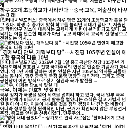
하루 22개 초등학교가 사라진다…중국 교육, 저출산이 바꾸
는 미래
[인터내셔널포커스] 중국에서 하루 평균 22개의 초등학교가 문을 닫
고 있다. 학생 수 증가에 맞춰 학교를 늘리던 시대가 끝나고, 저출산
과 학령인구 감소에 대응하는 교육체계 재편이 본격화되고 있다. 교
육계는 이를 단순한 폐교가 아닌 '규모 확대에서 교육의 질 향상으로
전환되는 역사...
"경제보다 안보, 개혁보다 당"…시진핑 105주년 연설이 예
고한 중국의 다음 10년
[인터내셔널포커스] 2026년 7월 1일 중국공산당 창당 105주년 기
념대회에서 발표된 시진핑 국가주석의 연설은 단순한 기념사가 아니
었다. 약 1만 자에 달하는 이번 연설은 지난 105년의 역사를 되돌아
보는 동시에, 향후 중국의 국정 운영 방향과 대외전략, 그리고 중국
공산당이 어떤 방식으로 장기 집권과 국가 발전을 ...
극우, 이제는 단호히 맞설 때
극우 정치가 국경을 넘어 세력을 넓히려 하고 있다. 국내 일부 극우
성향 단체가 미국에서 공개 활동을 벌였다는 소식은 결코 가볍게 넘
길 일이 아니다. 이들이 내세운 것은 정책 경쟁이나 건전한 비판이
아니라 정부를 향한 원색적인 비난, 근거가 확인되지 않은 부정선거
주장, 종교를 앞세운 선동이었다. 민주주의...
"영화 내내 울었다"…싱가포르 관객 사로잡은 '할머니에게