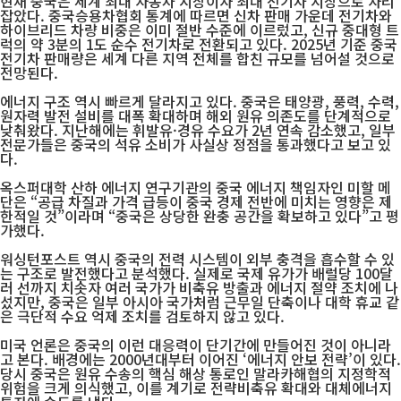
현재 중국은 세계 최대 자동차 시장이자 최대 전기차 시장으로 자리
잡았다. 중국승용차협회 통계에 따르면 신차 판매 가운데 전기차와
하이브리드 차량 비중은 이미 절반 수준에 이르렀고, 신규 중대형 트
럭의 약 3분의 1도 순수 전기차로 전환되고 있다. 2025년 기준 중국
전기차 판매량은 세계 다른 지역 전체를 합친 규모를 넘어설 것으로
전망된다.
에너지 구조 역시 빠르게 달라지고 있다. 중국은 태양광, 풍력, 수력,
원자력 발전 설비를 대폭 확대하며 해외 원유 의존도를 단계적으로
낮춰왔다. 지난해에는 휘발유·경유 수요가 2년 연속 감소했고, 일부
전문가들은 중국의 석유 소비가 사실상 정점을 통과했다고 보고 있
다.
옥스퍼대학 산하 에너지 연구기관의 중국 에너지 책임자인 미할 메
단은 “공급 차질과 가격 급등이 중국 경제 전반에 미치는 영향은 제
한적일 것”이라며 “중국은 상당한 완충 공간을 확보하고 있다”고 평
가했다.
워싱턴포스트 역시 중국의 전력 시스템이 외부 충격을 흡수할 수 있
는 구조로 발전했다고 분석했다. 실제로 국제 유가가 배럴당 100달
러 선까지 치솟자 여러 국가가 비축유 방출과 에너지 절약 조치에 나
섰지만, 중국은 일부 아시아 국가처럼 근무일 단축이나 대학 휴교 같
은 극단적 수요 억제 조치를 검토하지 않고 있다.
미국 언론은 중국의 이런 대응력이 단기간에 만들어진 것이 아니라
고 본다. 배경에는 2000년대부터 이어진 ‘에너지 안보 전략’이 있다.
당시 중국은 원유 수송의 핵심 해상 통로인 말라카해협의 지정학적
위험을 크게 의식했고, 이를 계기로 전략비축유 확대와 대체에너지