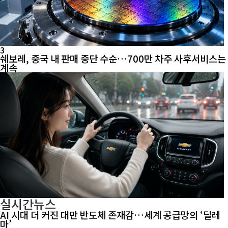
3
쉐보레, 중국 내 판매 중단 수순…700만 차주 사후서비스는
계속
실시간뉴스
AI 시대 더 커진 대만 반도체 존재감…세계 공급망의 ‘딜레
마’