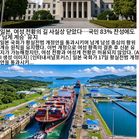
일본, 여성 천황의 길 사실상 닫았다…국민 83% 찬성에도
'남계 계승' 유지
일본 국회가 황실전범 개정안을 통과시키며 남계 남성 중심의 황위
계승 원칙을 유지했다. 이번 개정으로 여성 황족의 결혼 후 신분 유
지가 가능해졌지만, 여성 천황과 여성계 천황은 허용되지 않았다. (A
I 생성 이미지) [인터내셔널포커스] 일본 국회가 17일 황실전범 개정
안을 통과시키...