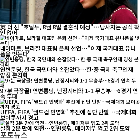
英 더 선 "호날두, 8월 8일 결혼식 예정"…당사자는 공식 확
인 없어
네이마르, 브라질 대표팀 은퇴 선언…"이제 국가대표 유니
폼을 벗는다"
연변룽딩, 한국 국민대와 손잡았다…한·중 국제 축구인재
양성 본격화
97분 극장골! 연변룽딩, 난징시티와 1-1 무승부…6경기 연
속 무패
UEFA, FIFA '월드컵 민영화' 추진에 집단 반발…국제대회
보이콧까지 경고
실점 2분 만에 역전…연변룽딩, 메이저우 꺾고 2위 도약
포토뉴스