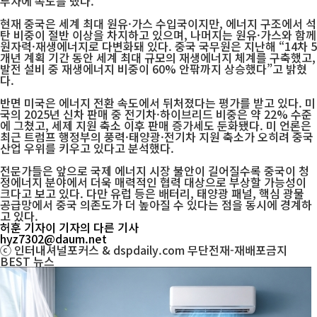
투자에 속도를 냈다.
현재 중국은 세계 최대 원유·가스 수입국이지만, 에너지 구조에서 석
탄 비중이 절반 이상을 차지하고 있으며, 나머지는 원유·가스와 함께
원자력·재생에너지로 다변화돼 있다. 중국 국무원은 지난해 “14차 5
개년 계획 기간 동안 세계 최대 규모의 재생에너지 체계를 구축했고,
발전 설비 중 재생에너지 비중이 60% 안팎까지 상승했다”고 밝혔
다.
반면 미국은 에너지 전환 속도에서 뒤처졌다는 평가를 받고 있다. 미
국의 2025년 신차 판매 중 전기차·하이브리드 비중은 약 22% 수준
에 그쳤고, 세제 지원 축소 이후 판매 증가세도 둔화됐다. 미 언론은
최근 트럼프 행정부의 풍력·태양광·전기차 지원 축소가 오히려 중국
산업 우위를 키우고 있다고 분석했다.
전문가들은 앞으로 국제 에너지 시장 불안이 길어질수록 중국이 청
정에너지 분야에서 더욱 매력적인 협력 대상으로 부상할 가능성이
크다고 보고 있다. 다만 유럽 등은 배터리, 태양광 패널, 핵심 광물
공급망에서 중국 의존도가 더 높아질 수 있다는 점을 동시에 경계하
고 있다.
허훈 기자
이 기자의 다른 기사
hyz7302@daum.net
ⓒ 인터내셔널포커스 & dspdaily.com 무단전재-재배포금지
BEST
뉴스