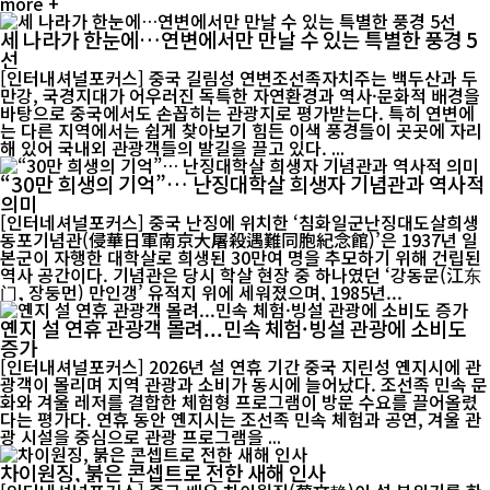
more +
세 나라가 한눈에…연변에서만 만날 수 있는 특별한 풍경 5
선
[인터내셔널포커스] 중국 길림성 연변조선족자치주는 백두산과 두
만강, 국경지대가 어우러진 독특한 자연환경과 역사·문화적 배경을
바탕으로 중국에서도 손꼽히는 관광지로 평가받는다. 특히 연변에
는 다른 지역에서는 쉽게 찾아보기 힘든 이색 풍경들이 곳곳에 자리
해 있어 국내외 관광객들의 발길을 끌고 있다. ...
“30만 희생의 기억”… 난징대학살 희생자 기념관과 역사적
의미
[인터네셔널포커스] 중국 난징에 위치한 ‘침화일군난징대도살희생
동포기념관(侵華日軍南京大屠殺遇難同胞紀念館)’은 1937년 일
본군이 자행한 대학살로 희생된 30만여 명을 추모하기 위해 건립된
역사 공간이다. 기념관은 당시 학살 현장 중 하나였던 ‘강동문(江东
门, 장둥먼) 만인갱’ 유적지 위에 세워졌으며, 1985년...
옌지 설 연휴 관광객 몰려...민속 체험·빙설 관광에 소비도
증가
[인터내셔널포커스] 2026년 설 연휴 기간 중국 지린성 옌지시에 관
광객이 몰리며 지역 관광과 소비가 동시에 늘어났다. 조선족 민속 문
화와 겨울 레저를 결합한 체험형 프로그램이 방문 수요를 끌어올렸
다는 평가다. 연휴 동안 옌지시는 조선족 민속 체험과 공연, 겨울 관
광 시설을 중심으로 관광 프로그램을 ...
차이원징, 붉은 콘셉트로 전한 새해 인사