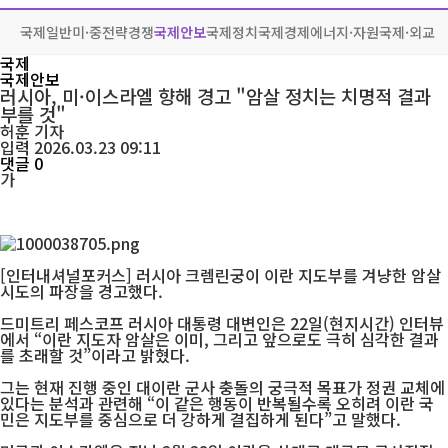
국제일반
미·중전략경쟁
국제안보
국제정치
국제경제
에너지·자원
국제·외교
국제
국제안보
러시아, 미·이스라엘 향해 경고 "암살 정치는 치명적 결과
부를 것"
허훈
기자
입력 2026.03.23 09:11
댓글 0
가
[인터내셔널포커스] 러시아 크렘린궁이 이란 지도부를 겨냥한 암살
시도의 파장을 경고했다.
드미트리 페스코프 러시아 대통령 대변인은 22일(현지시간) 인터뷰
에서 “이란 지도자 암살은 이미, 그리고 앞으로도 극히 심각한 결과
를 초래할 것”이라고 밝혔다.
그는 현재 진행 중인 대이란 군사 충돌의 궁극적 목표가 정권 교체에
있다는 분석과 관련해 “이 같은 행동이 반복될수록 오히려 이란 국
민은 지도부를 중심으로 더 강하게 결집하게 된다”고 말했다.