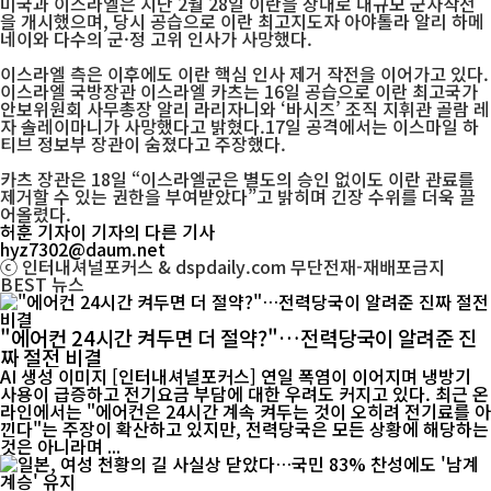
미국과 이스라엘은 지난 2월 28일 이란을 상대로 대규모 군사작전
을 개시했으며, 당시 공습으로 이란 최고지도자 아야톨라 알리 하메
네이와 다수의 군·정 고위 인사가 사망했다.
이스라엘 측은 이후에도 이란 핵심 인사 제거 작전을 이어가고 있다.
이스라엘 국방장관 이스라엘 카츠는 16일 공습으로 이란 최고국가
안보위원회 사무총장 알리 라리자니와 ‘바시즈’ 조직 지휘관 골람 레
자 솔레이마니가 사망했다고 밝혔다.17일 공격에서는 이스마일 하
티브 정보부 장관이 숨졌다고 주장했다.
카츠 장관은 18일 “이스라엘군은 별도의 승인 없이도 이란 관료를
제거할 수 있는 권한을 부여받았다”고 밝히며 긴장 수위를 더욱 끌
어올렸다.
허훈 기자
이 기자의 다른 기사
hyz7302@daum.net
ⓒ 인터내셔널포커스 & dspdaily.com 무단전재-재배포금지
BEST
뉴스
"에어컨 24시간 켜두면 더 절약?"…전력당국이 알려준 진
짜 절전 비결
AI 생성 이미지 [인터내셔널포커스] 연일 폭염이 이어지며 냉방기
사용이 급증하고 전기요금 부담에 대한 우려도 커지고 있다. 최근 온
라인에서는 "에어컨은 24시간 계속 켜두는 것이 오히려 전기료를 아
낀다"는 주장이 확산하고 있지만, 전력당국은 모든 상황에 해당하는
것은 아니라며 ...