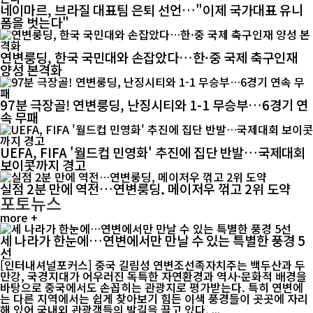
네이마르, 브라질 대표팀 은퇴 선언…"이제 국가대표 유니
폼을 벗는다"
연변룽딩, 한국 국민대와 손잡았다…한·중 국제 축구인재
양성 본격화
97분 극장골! 연변룽딩, 난징시티와 1-1 무승부…6경기 연
속 무패
UEFA, FIFA '월드컵 민영화' 추진에 집단 반발…국제대회
보이콧까지 경고
실점 2분 만에 역전…연변룽딩, 메이저우 꺾고 2위 도약
포토뉴스
more +
세 나라가 한눈에…연변에서만 만날 수 있는 특별한 풍경 5
선
[인터내셔널포커스] 중국 길림성 연변조선족자치주는 백두산과 두
만강, 국경지대가 어우러진 독특한 자연환경과 역사·문화적 배경을
바탕으로 중국에서도 손꼽히는 관광지로 평가받는다. 특히 연변에
는 다른 지역에서는 쉽게 찾아보기 힘든 이색 풍경들이 곳곳에 자리
해 있어 국내외 관광객들의 발길을 끌고 있다. ...