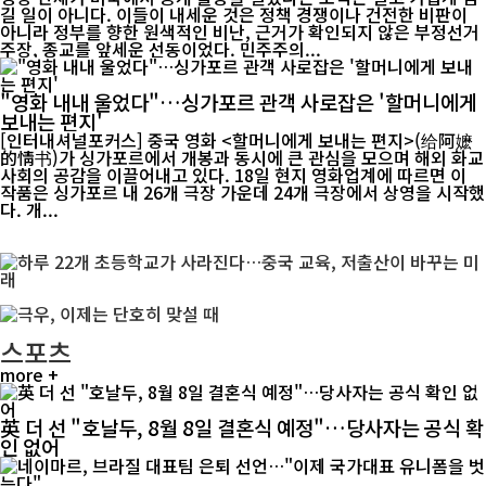
길 일이 아니다. 이들이 내세운 것은 정책 경쟁이나 건전한 비판이
아니라 정부를 향한 원색적인 비난, 근거가 확인되지 않은 부정선거
주장, 종교를 앞세운 선동이었다. 민주주의...
"영화 내내 울었다"…싱가포르 관객 사로잡은 '할머니에게
보내는 편지'
[인터내셔널포커스] 중국 영화 <할머니에게 보내는 편지>(给阿嬷
的情书)가 싱가포르에서 개봉과 동시에 큰 관심을 모으며 해외 화교
사회의 공감을 이끌어내고 있다. 18일 현지 영화업계에 따르면 이
작품은 싱가포르 내 26개 극장 가운데 24개 극장에서 상영을 시작했
다. 개...
스포츠
more +
英 더 선 "호날두, 8월 8일 결혼식 예정"…당사자는 공식 확
인 없어