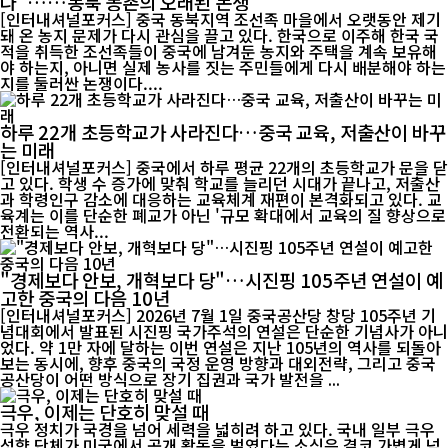
나"……동북 농촌의 오래된 논쟁
[인터내셔널포커스] 중국 동북지역 조선족 마을에서 오랫동안 제기
돼 온 농지 문제가 다시 관심을 끌고 있다. 한국으로 이주해 한국 국
적을 취득한 조선족들이 중국에 남겨둔 농지와 주택을 계속 보유해
야 하는지, 아니면 실제 농사를 짓는 주민들에게 다시 배분해야 하는
지를 둘러싼 논쟁이다....
하루 22개 초등학교가 사라진다…중국 교육, 저출산이 바꾸
는 미래
[인터내셔널포커스] 중국에서 하루 평균 22개의 초등학교가 문을 닫
고 있다. 학생 수 증가에 맞춰 학교를 늘리던 시대가 끝나고, 저출산
과 학령인구 감소에 대응하는 교육체계 재편이 본격화되고 있다. 교
육계는 이를 단순한 폐교가 아닌 '규모 확대에서 교육의 질 향상으로
전환되는 역사...
"경제보다 안보, 개혁보다 당"…시진핑 105주년 연설이 예
고한 중국의 다음 10년
[인터내셔널포커스] 2026년 7월 1일 중국공산당 창당 105주년 기
념대회에서 발표된 시진핑 국가주석의 연설은 단순한 기념사가 아니
었다. 약 1만 자에 달하는 이번 연설은 지난 105년의 역사를 되돌아
보는 동시에, 향후 중국의 국정 운영 방향과 대외전략, 그리고 중국
공산당이 어떤 방식으로 장기 집권과 국가 발전을 ...
극우, 이제는 단호히 맞설 때
극우 정치가 국경을 넘어 세력을 넓히려 하고 있다. 국내 일부 극우
성향 단체가 미국에서 공개 활동을 벌였다는 소식은 결코 가볍게 넘