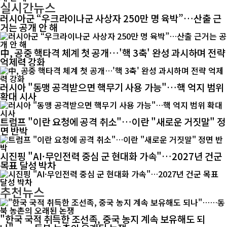
실시간뉴스
러시아군 “우크라이나군 사상자 250만 명 육박”…산출 근
거는 공개 안 해
中, 공중 핵타격 체계 첫 공개…'핵 3축' 완성 과시하며 전략
억제력 강화
러시아 "동맹 공격받으면 핵무기 사용 가능"…핵 억지 범위
확대 시사
트럼프 "이란 요청에 공격 취소"…이란 "새로운 거짓말" 정
면 반박
시진핑 "AI·무인전력 중심 군 현대화 가속"…2027년 건군
목표 달성 박차
추천뉴스
"한국 국적 취득한 조선족, 중국 농지 계속 보유해도 되