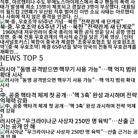
직후, 아르헨티나 수도 부에노스아이레스에서 축구 팬들의 폭력 사
태가 발생해 최소 15명이 체포되고 경찰관 3명이 부상했다. 대표팀
의 월드컵 2연패가 무산된 직후 벌어진 이번 소요 사태는 아르헨티
나 사회에 적지 않은 충격을 안겼다. 신...
북·중, 우호조약 65주년 기념…북한 "전략관계 새 단계로"
1960년대 저우언라이 중국 총리의 북한 공식 방문 당시 공항 영접
장면. 중·북 전통 우호관계의 역사적 순간을 담은 기록 영상. [인터
내셔널포커스] 북한이 중국과 체결한 '조중우호협조 및 상호원조조
약'(중·북 우호조약) 체결 65주년을 맞아 양국의 전통적 우호관계를
재확인...
NEWS
TOP 5
1
러시아 "동맹 공격받으면 핵무기 사용 가능"…핵 억지 범위
확대 시사
2
中, 공중 핵타격 체계 첫 공개…'핵 3축' 완성 과시하며 전략
억제력 강화
3
러시아군 “우크라이나군 사상자 250만 명 육박”…산출 근
거는 공개 안 해