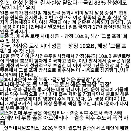
일본, 여성 천황의 길 사실상 닫았다…국민 83% 찬성에도
'남계 계승' 유지
일본 국회가 황실전범 개정안을 통과시키며 남계 남성 중심의 황위
계승 원칙을 유지했다. 이번 개정으로 여성 황족의 결혼 후 신분 유
지가 가능해졌지만, 여성 천황과 여성계 천황은 허용되지 않았다. (A
I 생성 이미지) [인터내셔널포커스] 일본 국회가 17일 황실전범 개정
안을 통과시키...
중국, 재사용 로켓 시대 성큼… 창정 10호B, 해상 '그물 포
획' 회수 첫 성공
10일 중국 하이난 상업우주발사장에서 창정(長征) 10호B 운반로켓
이 화염을 뿜으며 힘차게 이륙하고 있다. 이번 발사에서 중국은 위성
을 예정 궤도에 성공적으로 투입한 데 이어 로켓 1단을 해상 회수 플
랫폼에서 그물 포획 방식으로 회수하는 데 처음으로 성공했다./차이
나데일리 [인터내...
파나마운하 또 물 부족…글로벌 해운·공급망 '긴장'
파나마운하 갑문을 통과하는 대형 컨테이너선. 운하 당국이 가뭄에
따른 담수 부족으로 선박 최대 흘수 제한을 강화하면서 글로벌 해운
시장과 공급망에 미칠 영향이 주목되고 있다. (AI 생성 이미지) [인
터내셔널포커스] 세계 해상 물류의 핵심 통로인 파나마운하가 다시
물 부족 문제에 ...
스페인에 무릎 꿇은 아르헨티나…결승 직후 수도서 폭력 사
태
[인터내셔널포커스] 2026 북중미 월드컵 결승에서 스페인에 패한