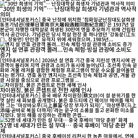
“30만 희생의 기억”… 난징대학살 희생자 기념관과 역사적
의미
[인터네셔널포커스] 중국 난징에 위치한 ‘침화일군난징대도살희생
동포기념관(侵華日軍南京大屠殺遇難同胞紀念館)’은 1937년 일
본군이 자행한 대학살로 희생된 30만여 명을 추모하기 위해 건립된
역사 공간이다. 기념관은 당시 학살 현장 중 하나였던 ‘강동문(江东
门, 장둥먼) 만인갱’ 유적지 위에 세워졌으며, 1985년...
옌지 설 연휴 관광객 몰려...민속 체험·빙설 관광에 소비도
증가
[인터내셔널포커스] 2026년 설 연휴 기간 중국 지린성 옌지시에 관
광객이 몰리며 지역 관광과 소비가 동시에 늘어났다. 조선족 민속 문
화와 겨울 레저를 결합한 체험형 프로그램이 방문 수요를 끌어올렸
다는 평가다. 연휴 동안 옌지시는 조선족 민속 체험과 공연, 겨울 관
광 시설을 중심으로 관광 프로그램을 ...
차이원징, 붉은 콘셉트로 전한 새해 인사
[인터내셔널포커스] 중국 배우 차이원징(蔡文静)이 설 분위기를 한
껏 살린 새 화보를 공개했다. 붉은 후드티에 긴 웨이브 헤어를 매치
한 그는 ‘마상바오푸(马上暴富·당장 부자가 되자)’, ‘마상톈푸(马上
添福·곧바로 복을 더하자)’라는 문구의 소품을 들고 온화한 미소를
지었다. 말의 해를 상징하는 경쾌한 콘셉...
52명 네 세대가 만든 설 무대… 중국 후베이 ‘마당 춘완’ 화
제
[인터내셔널포커스] 중국 후베이성 리촨시 한 농촌 마을에서, 연예